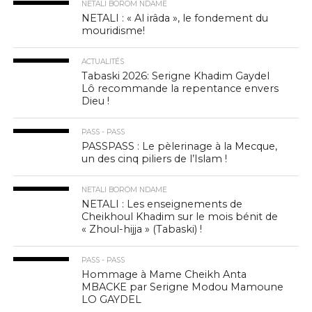
NETALI BOROM NDAME
NETALI : « Al irâda », le fondement du
mouridisme!
ACTUALITÉS
Tabaski 2026: Serigne Khadim Gaydel
Lô recommande la repentance envers
Dieu !
PASS - PASS
PASSPASS : Le pèlerinage à la Mecque,
un des cinq piliers de l’Islam !
NETALI BOROM NDAME
NETALI : Les enseignements de
Cheikhoul Khadim sur le mois bénit de
« Zhoul-hijja » (Tabaski) !
PASS - PASS
Hommage à Mame Cheikh Anta
MBACKE par Serigne Modou Mamoune
LO GAYDEL