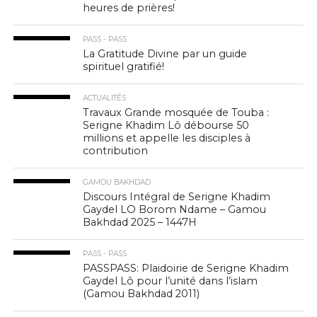
heures de prières!
PASS - PASS
La Gratitude Divine par un guide
spirituel gratifié!
ACTUALITÉS
Travaux Grande mosquée de Touba :
Serigne Khadim Lô débourse 50
millions et appelle les disciples à
contribution
GAMOU BAKHDAD
Discours Intégral de Serigne Khadim
Gaydel LO Borom Ndame – Gamou
Bakhdad 2025 – 1447H
PASS - PASS
PASSPASS: Plaidoirie de Serigne Khadim
Gaydel Lô pour l’unité dans l’islam
(Gamou Bakhdad 2011)