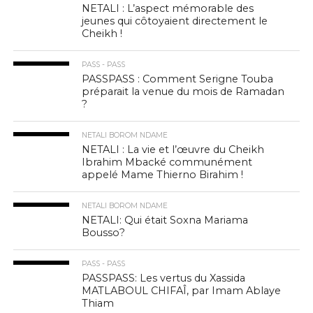
NETALI : L’aspect mémorable des
jeunes qui côtoyaient directement le
Cheikh !
PASS - PASS
PASSPASS : Comment Serigne Touba
préparait la venue du mois de Ramadan
?
NETALI BOROM NDAME
NETALI : La vie et l’œuvre du Cheikh
Ibrahim Mbacké communément
appelé Mame Thierno Birahim !
NETALI BOROM NDAME
NETALI: Qui était Soxna Mariama
Bousso?
PASS - PASS
PASSPASS: Les vertus du Xassida
MATLABOUL CHIFAÎ, par Imam Ablaye
Thiam