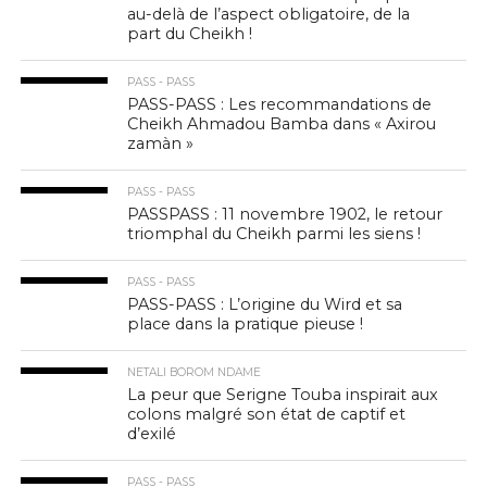
au-delà de l’aspect obligatoire, de la
part du Cheikh !
PASS - PASS
PASS-PASS : Les recommandations de
Cheikh Ahmadou Bamba dans « Axirou
zamàn »
PASS - PASS
PASSPASS : 11 novembre 1902, le retour
triomphal du Cheikh parmi les siens !
PASS - PASS
PASS-PASS : L’origine du Wird et sa
place dans la pratique pieuse !
NETALI BOROM NDAME
La peur que Serigne Touba inspirait aux
colons malgré son état de captif et
d’exilé
PASS - PASS