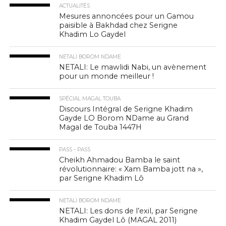
ACTUALITÉS
Mesures annoncées pour un Gamou
paisible à Bakhdad chez Serigne
Khadim Lo Gaydel
NETALI BOROM NDAME
NETALI: Le mawlidi Nabi, un avènement
pour un monde meilleur !
SPÉCIAL MAGAL TOUBA
Discours Intégral de Serigne Khadim
Gayde LO Borom NDame au Grand
Magal de Touba 1447H
PASS - PASS
Cheikh Ahmadou Bamba le saint
révolutionnaire: « Xam Bamba jott na »,
par Serigne Khadim Lô
NETALI BOROM NDAME
NETALI: Les dons de l’exil, par Serigne
Khadim Gaydel Lô (MAGAL 2011)