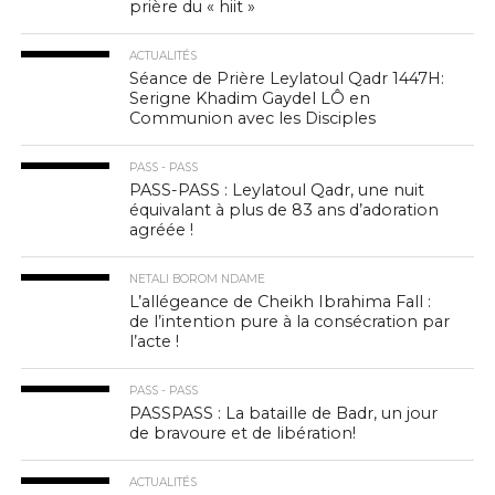
prière du « hiit »
ACTUALITÉS
Séance de Prière Leylatoul Qadr 1447H:
Serigne Khadim Gaydel LÔ en
Communion avec les Disciples
PASS - PASS
PASS-PASS : Leylatoul Qadr, une nuit
équivalant à plus de 83 ans d’adoration
agréée !
NETALI BOROM NDAME
L’allégeance de Cheikh Ibrahima Fall :
de l’intention pure à la consécration par
l’acte !
PASS - PASS
PASSPASS : La bataille de Badr, un jour
de bravoure et de libération!
ACTUALITÉS