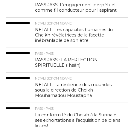
PASSPASS: L’engagement perpétuel
comme fil conducteur pour l’aspirant!
NETALI BOROM NDAME
NETALI : Les capacités humaines du
Cheikh révélatrices de la facette
inébranlable de son être !
PASS - PASS
PASSPASS : LA PERFECTION
SPIRITUELLE (Ihsân)
NETALI BOROM NDAME
NETALI : La résilience des mourides
sous la direction de Cheikh
Mouhamadou Moustapha
PASS - PASS
La conformité du Cheikh à la Sunna et
ses exhortations à l’acquisition de biens
licites!