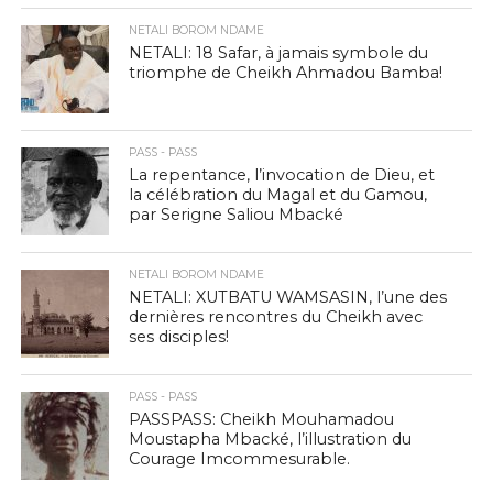
NETALI BOROM NDAME
NETALI: 18 Safar, à jamais symbole du
triomphe de Cheikh Ahmadou Bamba!
PASS - PASS
La repentance, l’invocation de Dieu, et
la célébration du Magal et du Gamou,
par Serigne Saliou Mbacké
NETALI BOROM NDAME
NETALI: XUTBATU WAMSASIN, l’une des
dernières rencontres du Cheikh avec
ses disciples!
PASS - PASS
PASSPASS: Cheikh Mouhamadou
Moustapha Mbacké, l’illustration du
Courage Imcommesurable.