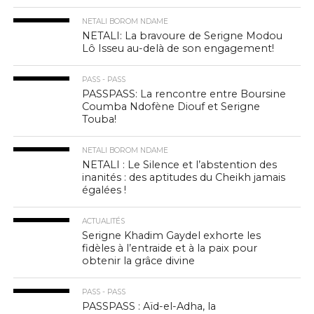
NETALI BOROM NDAME
NETALI: La bravoure de Serigne Modou
Lô Isseu au-delà de son engagement!
PASS - PASS
PASSPASS: La rencontre entre Boursine
Coumba Ndofène Diouf et Serigne
Touba!
NETALI BOROM NDAME
NETALI : Le Silence et l’abstention des
inanités : des aptitudes du Cheikh jamais
égalées !
ACTUALITÉS
Serigne Khadim Gaydel exhorte les
fidèles à l’entraide et à la paix pour
obtenir la grâce divine
PASS - PASS
PASSPASS : Aïd-el-Adha, la