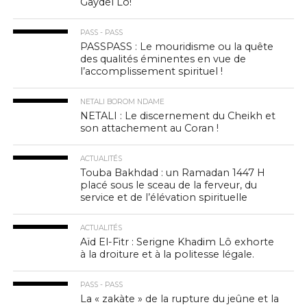
Gaydel Lô!
PASS - PASS
PASSPASS : Le mouridisme ou la quête
des qualités éminentes en vue de
l’accomplissement spirituel !
NETALI BOROM NDAME
NETALI : Le discernement du Cheikh et
son attachement au Coran !
ACTUALITÉS
Touba Bakhdad : un Ramadan 1447 H
placé sous le sceau de la ferveur, du
service et de l’élévation spirituelle
ACTUALITÉS
Aïd El-Fitr : Serigne Khadim Lô exhorte
à la droiture et à la politesse légale.
PASS - PASS
La « zakàte » de la rupture du jeûne et la