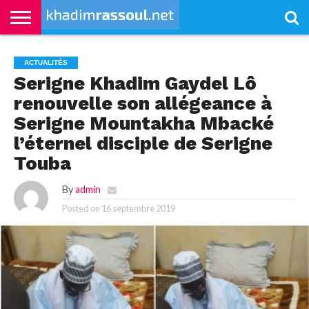
ACCUEIL
KHADIMRASSOUL
LE
ACTUALITÉS
CONTRIBUTIONS
PASS
NETALI
L’ISLAM
VIDÉOS
ACTUALITÉS
MOURIDISME
–
BOROM
PASS
NDAME
Serigne Khadim Gaydel Lô
renouvelle son allégeance à
Serigne Mountakha Mbacké
l’éternel disciple de Serigne
Touba
By
admin
Posted on
16 septembre 2019