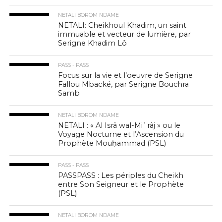
NETALI BOROM NDAME
NETALI: Cheikhoul Khadim, un saint
immuable et vecteur de lumière, par
Serigne Khadim Lô
PASS - PASS
Focus sur la vie et l’oeuvre de Serigne
Fallou Mbacké, par Serigne Bouchra
Samb
NETALI BOROM NDAME
NETALI : « Al Isrâ wal-Miʿrâj » ou le
Voyage Nocturne et l’Ascension du
Prophète Mouḥammad (PSL)
PASS - PASS
PASSPASS : Les périples du Cheikh
entre Son Seigneur et le Prophète
(PSL)
NETALI BOROM NDAME