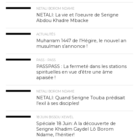
NETALI BOROM NDAME
NETALI: La vie et l’oeuvre de Serigne
Abdou Khadre Mbacke
ACTUALITÉS
Muharram 1447 de l’Hégire, le nouvel an
musulman s’annonce !
PASS - PASS
PASSPASS : La fermeté dans les stations
spirituelles en vue d’être une âme
apaisée !
NETALI BOROM NDAME
NETALI: Quand Serigne Touba prédisait
l’exil à ses disciples!
18 JUIN BISSOU XEWËL
Spéciale 18 Juin: A la découverte de
Serigne Khadim Gaydel Lô Borom
Ndame, l’héritier!