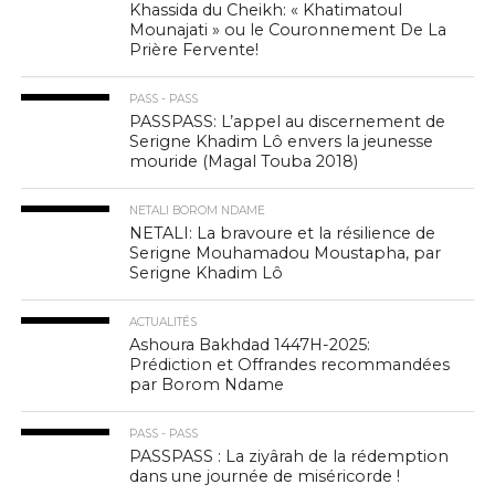
Khassida du Cheikh: « Khatimatoul
Mounajati » ou le Couronnement De La
Prière Fervente!
PASS - PASS
PASSPASS: L’appel au discernement de
Serigne Khadim Lô envers la jeunesse
mouride (Magal Touba 2018)
NETALI BOROM NDAME
NETALI: La bravoure et la résilience de
Serigne Mouhamadou Moustapha, par
Serigne Khadim Lô
ACTUALITÉS
Ashoura Bakhdad 1447H-2025:
Prédiction et Offrandes recommandées
par Borom Ndame
PASS - PASS
PASSPASS : La ziyârah de la rédemption
dans une journée de miséricorde !