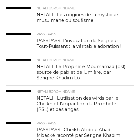
NETALI BOROM NDAME
NETALI : Les origines de la mystique
musulmane ou soufisme
PASS - PASS
PASSPASS: L’invocation du Seigneur
Tout-Puissant : la véritable adoration !
NETALI BOROM NDAME
NETALI: Le Prophète Moumamad (psl)
source de paix et de lumière, par
Serigne Khadim Lô
NETALI BOROM NDAME
NETALI : L’utilisation des wirds par le
Cheikh et l’apparition du Prophète
(PSL) et des anges !
PASS - PASS
PASSPASS : Cheikh Abdoul Ahad
Mbacké raconté par Serigne Khadim