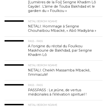
[Lumières de la Foi] Serigne Khadim Lô
Gaydel : L’âme de Touba Bakhdad et le
gardien du « Foulkou »
NETALI BOROM NDAME
NETALI: Hommage à Serigne
Chouhaïbou Mbacké, « Abô Madiyàna »
PASS - PASS
A l’origine du récital du Foulkou
Maskhoune de Bakhdad, par Serigne
Khadim Lô
NETALI BOROM NDAME
NETALI: Cheikh Massamba Mbacké,
l’immaculé!
PASS - PASS
PASSPASS : Le jeûne, de vertus
médicinales à l’élévation spirituel !
NETALI BOROM NDAME