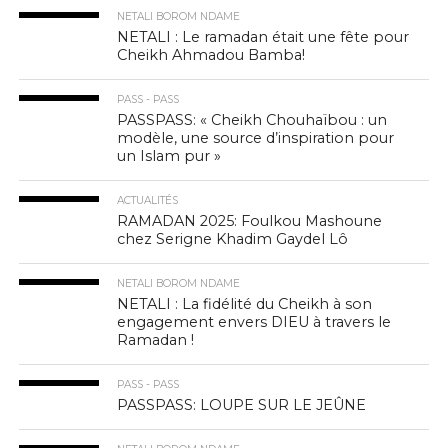
NETALI BOROM NDAME
NETALI : Le ramadan était une fête pour
Cheikh Ahmadou Bamba!
PASS - PASS
PASSPASS: « Cheikh Chouhaïbou : un
modèle, une source d’inspiration pour
un Islam pur »
ACTUALITÉS
RAMADAN 2025: Foulkou Mashoune
chez Serigne Khadim Gaydel Lô
NETALI BOROM NDAME
NETALI : La fidélité du Cheikh à son
engagement envers DIEU à travers le
Ramadan !
PASS - PASS
PASSPASS: LOUPE SUR LE JEÛNE