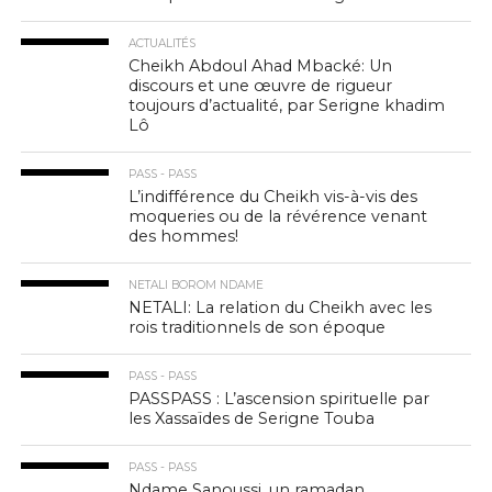
ACTUALITÉS
Cheikh Abdoul Ahad Mbacké: Un
discours et une œuvre de rigueur
toujours d’actualité, par Serigne khadim
Lô
PASS - PASS
L’indifférence du Cheikh vis-à-vis des
moqueries ou de la révérence venant
des hommes!
NETALI BOROM NDAME
NETALI: La relation du Cheikh avec les
rois traditionnels de son époque
PASS - PASS
PASSPASS : L’ascension spirituelle par
les Xassaïdes de Serigne Touba
PASS - PASS
Ndame Sanoussi, un ramadan