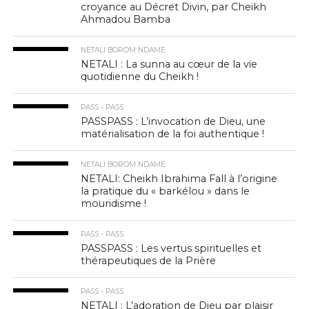
croyance au Décret Divin, par Cheikh
Ahmadou Bamba
NETALI BOROM NDAME
NETALI : La sunna au cœur de la vie
quotidienne du Cheikh !
PASS - PASS
PASSPASS : L’invocation de Dieu, une
matérialisation de la foi authentique !
NETALI BOROM NDAME
NETALI: Cheikh Ibrahima Fall à l’origine
la pratique du « barkélou » dans le
mouridisme !
PASS - PASS
PASSPASS : Les vertus spirituelles et
thérapeutiques de la Prière
PASS - PASS
NETALI : L’adoration de Dieu par plaisir