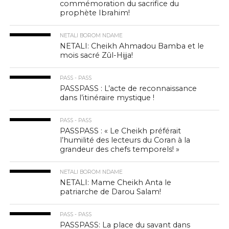
commémoration du sacrifice du
prophète Ibrahim!
NETALI BOROM NDAME
NETALI: Cheikh Ahmadou Bamba et le
mois sacré Zûl-Hijja!
PASS - PASS
PASSPASS : L’acte de reconnaissance
dans l’itinéraire mystique !
PASS - PASS
PASSPASS : « Le Cheikh préférait
l’humilité des lecteurs du Coran à la
grandeur des chefs temporels! »
NETALI BOROM NDAME
NETALI: Mame Cheikh Anta le
patriarche de Darou Salam!
PASS - PASS
PASSPASS: La place du savant dans