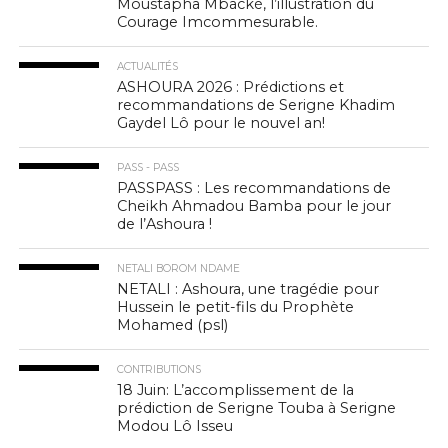
Moustapha Mbacké, l’illustration du
Courage Imcommesurable.
ACTUALITÉS
ASHOURA 2026 : Prédictions et
recommandations de Serigne Khadim
Gaydel Lô pour le nouvel an!
PASS - PASS
PASSPASS : Les recommandations de
Cheikh Ahmadou Bamba pour le jour
de l’Ashoura !
NETALI BOROM NDAME
NETALI : Ashoura, une tragédie pour
Hussein le petit-fils du Prophète
Mohamed (psl)
CONTRIBUTIONS
18 Juin: L’accomplissement de la
prédiction de Serigne Touba à Serigne
Modou Lô Isseu