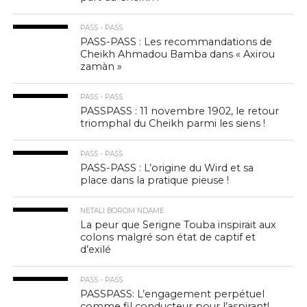
PASS - PASS
PASS-PASS : Les recommandations de
Cheikh Ahmadou Bamba dans « Axirou
zamàn »
PASS - PASS
PASSPASS : 11 novembre 1902, le retour
triomphal du Cheikh parmi les siens !
PASS - PASS
PASS-PASS : L’origine du Wird et sa
place dans la pratique pieuse !
NETALI BOROM NDAME
La peur que Serigne Touba inspirait aux
colons malgré son état de captif et
d’exilé
PASS - PASS
PASSPASS: L’engagement perpétuel
comme fil conducteur pour l’aspirant!