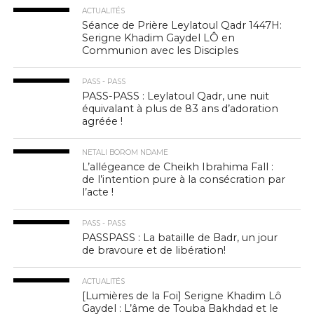
ACTUALITÉS
Séance de Prière Leylatoul Qadr 1447H:
Serigne Khadim Gaydel LÔ en
Communion avec les Disciples
PASS - PASS
PASS-PASS : Leylatoul Qadr, une nuit
équivalant à plus de 83 ans d’adoration
agréée !
NETALI BOROM NDAME
L’allégeance de Cheikh Ibrahima Fall :
de l’intention pure à la consécration par
l’acte !
PASS - PASS
PASSPASS : La bataille de Badr, un jour
de bravoure et de libération!
ACTUALITÉS
[Lumières de la Foi] Serigne Khadim Lô
Gaydel : L’âme de Touba Bakhdad et le