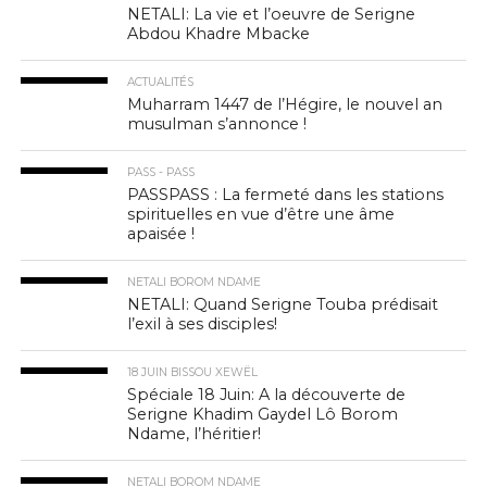
NETALI: La vie et l’oeuvre de Serigne
Abdou Khadre Mbacke
ACTUALITÉS
Muharram 1447 de l’Hégire, le nouvel an
musulman s’annonce !
PASS - PASS
PASSPASS : La fermeté dans les stations
spirituelles en vue d’être une âme
apaisée !
NETALI BOROM NDAME
NETALI: Quand Serigne Touba prédisait
l’exil à ses disciples!
18 JUIN BISSOU XEWËL
Spéciale 18 Juin: A la découverte de
Serigne Khadim Gaydel Lô Borom
Ndame, l’héritier!
NETALI BOROM NDAME