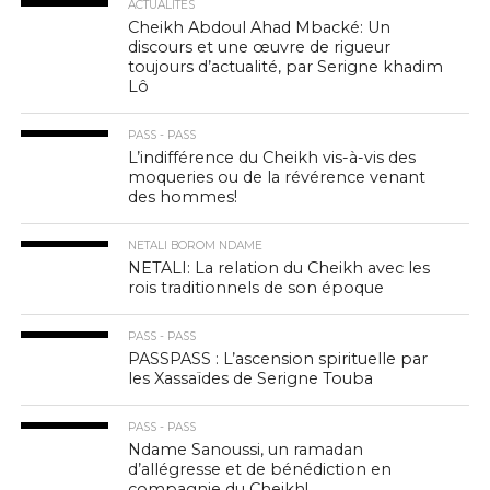
ACTUALITÉS
Cheikh Abdoul Ahad Mbacké: Un
discours et une œuvre de rigueur
toujours d’actualité, par Serigne khadim
Lô
PASS - PASS
L’indifférence du Cheikh vis-à-vis des
moqueries ou de la révérence venant
des hommes!
NETALI BOROM NDAME
NETALI: La relation du Cheikh avec les
rois traditionnels de son époque
PASS - PASS
PASSPASS : L’ascension spirituelle par
les Xassaïdes de Serigne Touba
PASS - PASS
Ndame Sanoussi, un ramadan
d’allégresse et de bénédiction en
compagnie du Cheikh!