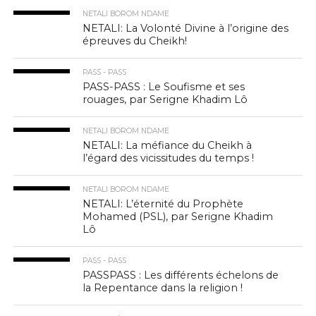
NETALI BOROM NDAME
NETALI: La Volonté Divine à l’origine des
épreuves du Cheikh!
PASS - PASS
PASS-PASS : Le Soufisme et ses
rouages, par Serigne Khadim Lô
NETALI BOROM NDAME
NETALI: La méfiance du Cheikh à
l’égard des vicissitudes du temps !
NETALI BOROM NDAME
NETALI: L’éternité du Prophète
Mohamed (PSL), par Serigne Khadim
Lô
PASS - PASS
PASSPASS : Les différents échelons de
la Repentance dans la religion !