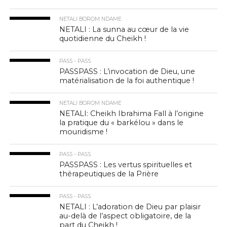
NETALI BOROM NDAME
NETALI : La sunna au cœur de la vie
quotidienne du Cheikh !
PASS - PASS
PASSPASS : L’invocation de Dieu, une
matérialisation de la foi authentique !
NETALI BOROM NDAME
NETALI: Cheikh Ibrahima Fall à l’origine
la pratique du « barkélou » dans le
mouridisme !
PASS - PASS
PASSPASS : Les vertus spirituelles et
thérapeutiques de la Prière
PASS - PASS
NETALI : L’adoration de Dieu par plaisir
au-delà de l’aspect obligatoire, de la
part du Cheikh !