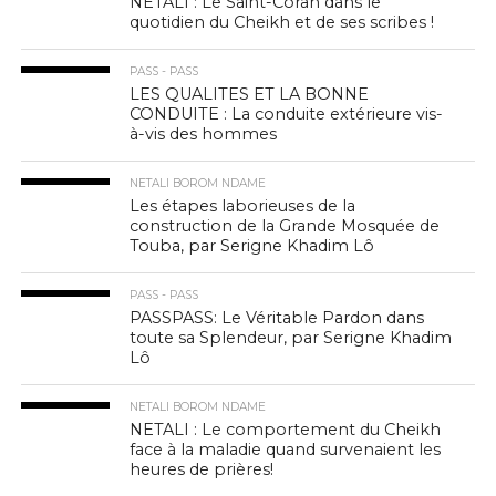
NETALI : Le Saint-Coran dans le
quotidien du Cheikh et de ses scribes !
PASS - PASS
LES QUALITES ET LA BONNE
CONDUITE : La conduite extérieure vis-
à-vis des hommes
NETALI BOROM NDAME
Les étapes laborieuses de la
construction de la Grande Mosquée de
Touba, par Serigne Khadim Lô
PASS - PASS
PASSPASS: Le Véritable Pardon dans
toute sa Splendeur, par Serigne Khadim
Lô
NETALI BOROM NDAME
NETALI : Le comportement du Cheikh
face à la maladie quand survenaient les
heures de prières!