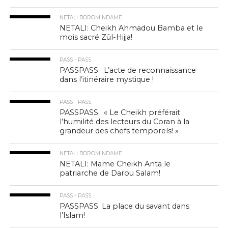
NETALI BOROM NDAME
NETALI: Cheikh Ahmadou Bamba et le
mois sacré Zûl-Hijja!
PASS - PASS
PASSPASS : L’acte de reconnaissance
dans l’itinéraire mystique !
PASS - PASS
PASSPASS : « Le Cheikh préférait
l’humilité des lecteurs du Coran à la
grandeur des chefs temporels! »
NETALI BOROM NDAME
NETALI: Mame Cheikh Anta le
patriarche de Darou Salam!
PASS - PASS
PASSPASS: La place du savant dans
l’Islam!