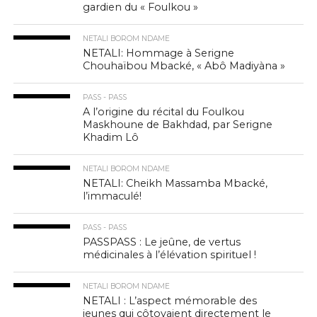
gardien du « Foulkou »
NETALI BOROM NDAME
NETALI: Hommage à Serigne
Chouhaïbou Mbacké, « Abô Madiyàna »
PASS - PASS
A l’origine du récital du Foulkou
Maskhoune de Bakhdad, par Serigne
Khadim Lô
NETALI BOROM NDAME
NETALI: Cheikh Massamba Mbacké,
l’immaculé!
PASS - PASS
PASSPASS : Le jeûne, de vertus
médicinales à l’élévation spirituel !
NETALI BOROM NDAME
NETALI : L’aspect mémorable des
jeunes qui côtoyaient directement le