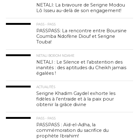
NETALI: La bravoure de Serigne Modou
Lô Isseu au-delà de son engagement!
PASS - PASS
PASSPASS: La rencontre entre Boursine
Coumba Ndofène Diouf et Serigne
Touba!
NETALI BOROM NDAME
NETALI : Le Silence et l’abstention des
inanités : des aptitudes du Cheikh jamais
égalées !
ACTUALITÉS
Serigne Khadim Gaydel exhorte les
fidèles à l’entraide et à la paix pour
obtenir la grâce divine
PASS - PASS
PASSPASS : Aïd-el-Adha, la
commémoration du sacrifice du
prophète Ibrahim!