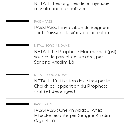
NETALI : Les origines de la mystique
musulmane ou soufisme
PASS - PASS
PASSPASS: L’invocation du Seigneur
Tout-Puissant : la véritable adoration !
NETALI BOROM NDAME
NETALI: Le Prophète Moumamad (psl)
source de paix et de lumière, par
Serigne Khadim Lô
NETALI BOROM NDAME
NETALI : L’utilisation des wirds par le
Cheikh et l’apparition du Prophète
(PSL) et des anges !
PASS - PASS
PASSPASS : Cheikh Abdoul Ahad
Mbacké raconté par Serigne Khadim
Gaydel Lô!