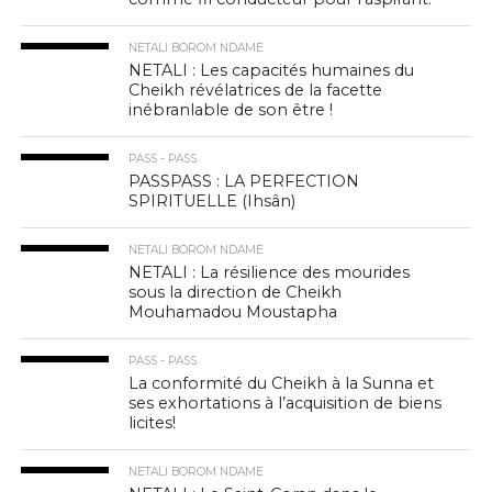
NETALI BOROM NDAME
NETALI : Les capacités humaines du
Cheikh révélatrices de la facette
inébranlable de son être !
PASS - PASS
PASSPASS : LA PERFECTION
SPIRITUELLE (Ihsân)
NETALI BOROM NDAME
NETALI : La résilience des mourides
sous la direction de Cheikh
Mouhamadou Moustapha
PASS - PASS
La conformité du Cheikh à la Sunna et
ses exhortations à l’acquisition de biens
licites!
NETALI BOROM NDAME