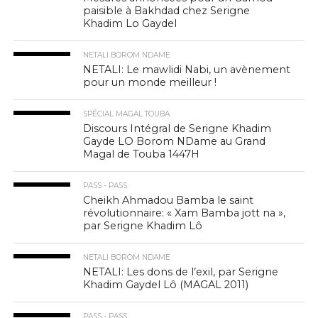
paisible à Bakhdad chez Serigne
Khadim Lo Gaydel
NETALI BOROM NDAME
NETALI: Le mawlidi Nabi, un avènement
pour un monde meilleur !
SPÉCIAL MAGAL TOUBA
Discours Intégral de Serigne Khadim
Gayde LO Borom NDame au Grand
Magal de Touba 1447H
PASS - PASS
Cheikh Ahmadou Bamba le saint
révolutionnaire: « Xam Bamba jott na »,
par Serigne Khadim Lô
NETALI BOROM NDAME
NETALI: Les dons de l’exil, par Serigne
Khadim Gaydel Lô (MAGAL 2011)
PASS - PASS