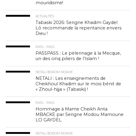
mouridisme!
ACTUALITÉS
Tabaski 2026: Serigne Khadim Gaydel
Lô recommande la repentance envers
Dieu !
PASS - PASS
PASSPASS : Le pèlerinage à la Mecque,
un des cinq piliers de l’Islam !
NETALI BOROM NDAME
NETALI : Les enseignements de
Cheikhoul Khadim sur le mois bénit de
« Zhoul-hijja » (Tabaski) !
PASS - PASS
Hommage à Mame Cheikh Anta
MBACKE par Serigne Modou Mamoune
LO GAYDEL
NETALI BOROM NDAME