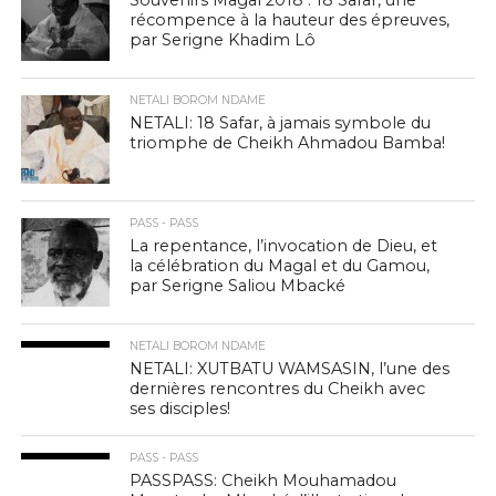
récompence à la hauteur des épreuves,
par Serigne Khadim Lô
NETALI BOROM NDAME
NETALI: 18 Safar, à jamais symbole du
triomphe de Cheikh Ahmadou Bamba!
PASS - PASS
La repentance, l’invocation de Dieu, et
la célébration du Magal et du Gamou,
par Serigne Saliou Mbacké
NETALI BOROM NDAME
NETALI: XUTBATU WAMSASIN, l’une des
dernières rencontres du Cheikh avec
ses disciples!
PASS - PASS
PASSPASS: Cheikh Mouhamadou