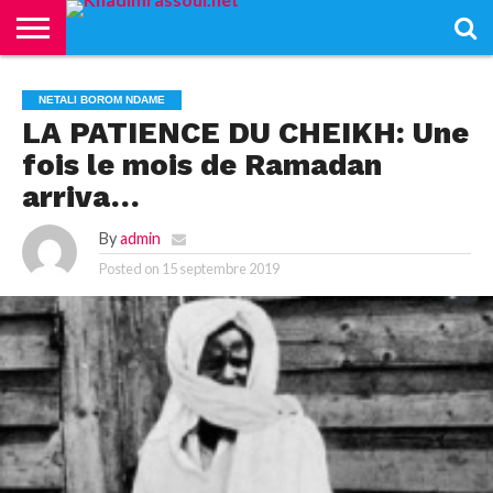
ACCUEIL
KHADIMRASSOUL
LE
ACTUALITÉS
CONTRIBUTIONS
PASS
NETALI
L’ISLAM
VIDÉOS
NETALI BOROM NDAME
MOURIDISME
–
BOROM
PASS
NDAME
LA PATIENCE DU CHEIKH: Une
fois le mois de Ramadan
arriva…
By
admin
Posted on
15 septembre 2019