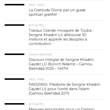
PASS - PASS
La Gratitude Divine par un guide
spirituel gratifié!
ACTUALITÉS
Travaux Grande mosquée de Touba :
Serigne Khadim Lô débourse 50
millions et appelle les disciples à
contribution
GAMOU BAKHDAD
Discours Intégral de Serigne Khadim
Gaydel LO Borom Ndame – Gamou
Bakhdad 2025 – 1447H
PASS - PASS
PASSPASS: Plaidoirie de Serigne Khadim
Gaydel Lô pour l’unité dans l’islam
(Gamou Bakhdad 2011)
ACTUALITÉS
Mesures annoncées pour un Gamou