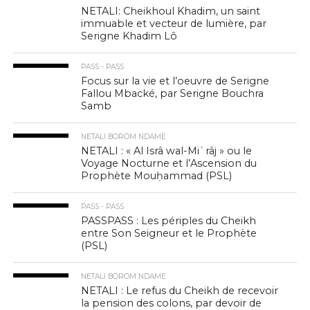
NETALI: Cheikhoul Khadim, un saint
immuable et vecteur de lumière, par
Serigne Khadim Lô
PASS - PASS
Focus sur la vie et l’oeuvre de Serigne
Fallou Mbacké, par Serigne Bouchra
Samb
NETALI BOROM NDAME
NETALI : « Al Isrâ wal-Miʿrâj » ou le
Voyage Nocturne et l’Ascension du
Prophète Mouḥammad (PSL)
PASS - PASS
PASSPASS : Les périples du Cheikh
entre Son Seigneur et le Prophète
(PSL)
NETALI BOROM NDAME
NETALI : Le refus du Cheikh de recevoir
la pension des colons, par devoir de