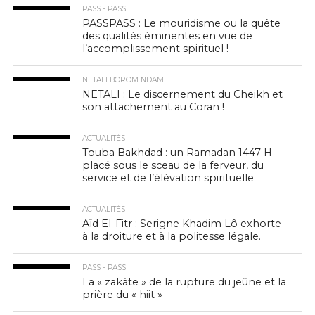
PASS - PASS
PASSPASS : Le mouridisme ou la quête
des qualités éminentes en vue de
l’accomplissement spirituel !
NETALI BOROM NDAME
NETALI : Le discernement du Cheikh et
son attachement au Coran !
ACTUALITÉS
Touba Bakhdad : un Ramadan 1447 H
placé sous le sceau de la ferveur, du
service et de l’élévation spirituelle
ACTUALITÉS
Aïd El-Fitr : Serigne Khadim Lô exhorte
à la droiture et à la politesse légale.
PASS - PASS
La « zakàte » de la rupture du jeûne et la
prière du « hiit »