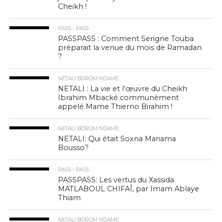
Cheikh !
PASS - PASS
PASSPASS : Comment Serigne Touba
préparait la venue du mois de Ramadan
?
NETALI BOROM NDAME
NETALI : La vie et l’œuvre du Cheikh
Ibrahim Mbacké communément
appelé Mame Thierno Birahim !
NETALI BOROM NDAME
NETALI: Qui était Soxna Mariama
Bousso?
PASS - PASS
PASSPASS: Les vertus du Xassida
MATLABOUL CHIFAÎ, par Imam Ablaye
Thiam
NETALI BOROM NDAME