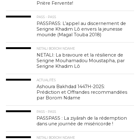
Prière Fervente!
PASS - PASS
PASSPASS: L’appel au discernement de
Serigne Khadim Lô envers la jeunesse
mouride (Magal Touba 2018)
NETALI BOROM NDAME
NETALI: La bravoure et la résilience de
Serigne Mouhamadou Moustapha, par
Serigne Khadim Lô
ACTUALITÉS
Ashoura Bakhdad 1447H-2025:
Prédiction et Offrandes recommandées
par Borom Ndame
PASS - PASS
PASSPASS : La ziyârah de la rédemption
dans une journée de miséricorde !
NETALI BOROM NDAME