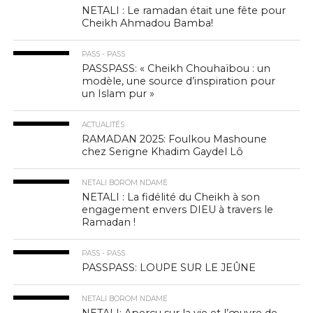
NETALI : Le ramadan était une fête pour
Cheikh Ahmadou Bamba!
PASS - PASS
PASSPASS: « Cheikh Chouhaïbou : un
modèle, une source d’inspiration pour
un Islam pur »
ACTUALITÉS
RAMADAN 2025: Foulkou Mashoune
chez Serigne Khadim Gaydel Lô
NETALI BOROM NDAME
NETALI : La fidélité du Cheikh à son
engagement envers DIEU à travers le
Ramadan !
PASS - PASS
PASSPASS: LOUPE SUR LE JEÛNE
NETALI BOROM NDAME