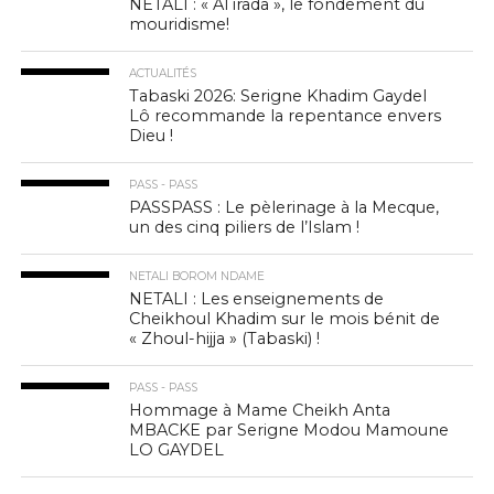
NETALI : « Al irâda », le fondement du
mouridisme!
ACTUALITÉS
Tabaski 2026: Serigne Khadim Gaydel
Lô recommande la repentance envers
Dieu !
PASS - PASS
PASSPASS : Le pèlerinage à la Mecque,
un des cinq piliers de l’Islam !
NETALI BOROM NDAME
NETALI : Les enseignements de
Cheikhoul Khadim sur le mois bénit de
« Zhoul-hijja » (Tabaski) !
PASS - PASS
Hommage à Mame Cheikh Anta
MBACKE par Serigne Modou Mamoune
LO GAYDEL