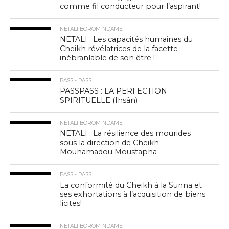
comme fil conducteur pour l’aspirant!
NETALI BOROM NDAME
NETALI : Les capacités humaines du
Cheikh révélatrices de la facette
inébranlable de son être !
PASS - PASS
PASSPASS : LA PERFECTION
SPIRITUELLE (Ihsân)
NETALI BOROM NDAME
NETALI : La résilience des mourides
sous la direction de Cheikh
Mouhamadou Moustapha
PASS - PASS
La conformité du Cheikh à la Sunna et
ses exhortations à l’acquisition de biens
licites!
NETALI BOROM NDAME