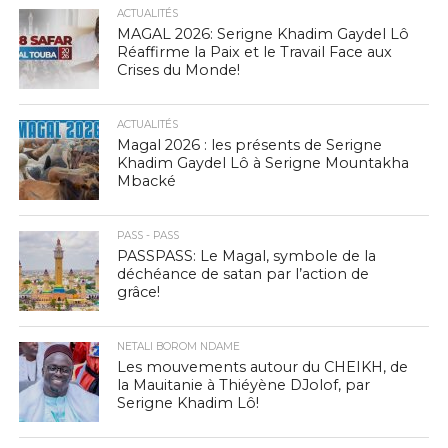
ACTUALITÉS
MAGAL 2026: Serigne Khadim Gaydel Lô
Réaffirme la Paix et le Travail Face aux
Crises du Monde!
ACTUALITÉS
Magal 2026 : les présents de Serigne
Khadim Gaydel Lô à Serigne Mountakha
Mbacké
PASS - PASS
PASSPASS: Le Magal, symbole de la
déchéance de satan par l’action de
grâce!
NETALI BOROM NDAME
Les mouvements autour du CHEIKH, de
la Mauitanie à Thiéyène DJolof, par
Serigne Khadim Lô!