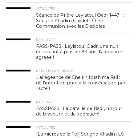
ACTUALITÉS
Séance de Prière Leylatoul Qadr 1447H:
Serigne Khadim Gaydel LÔ en
Communion avec les Disciples
PASS - PASS
PASS-PASS : Leylatoul Qadr, une nuit
équivalant à plus de 83 ans d’adoration
agréée !
NETALI BOROM NDAME
L’allégeance de Cheikh Ibrahima Fall :
de l’intention pure à la consécration par
l’acte !
PASS - PASS
PASSPASS : La bataille de Badr, un jour
de bravoure et de libération!
ACTUALITÉS
[Lumières de la Foi] Serigne Khadim Lô