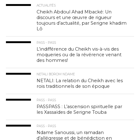
ACTUALITÉS
Cheikh Abdoul Ahad Mbacké: Un
discours et une œuvre de rigueur
toujours d’actualité, par Serigne khadim
Lô
PASS - PASS
L’indifférence du Cheikh vis-à-vis des
moqueries ou de la révérence venant
des hommes!
NETALI BOROM NDAME
NETALI: La relation du Cheikh avec les
rois traditionnels de son époque
PASS - PASS
PASSPASS : L’ascension spirituelle par
les Xassaïdes de Serigne Touba
PASS - PASS
Ndame Sanoussi, un ramadan
d’allégresse et de bénédiction en