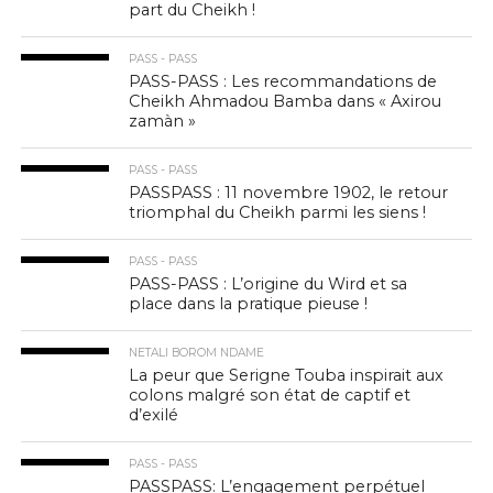
part du Cheikh !
PASS - PASS
PASS-PASS : Les recommandations de
Cheikh Ahmadou Bamba dans « Axirou
zamàn »
PASS - PASS
PASSPASS : 11 novembre 1902, le retour
triomphal du Cheikh parmi les siens !
PASS - PASS
PASS-PASS : L’origine du Wird et sa
place dans la pratique pieuse !
NETALI BOROM NDAME
La peur que Serigne Touba inspirait aux
colons malgré son état de captif et
d’exilé
PASS - PASS
PASSPASS: L’engagement perpétuel