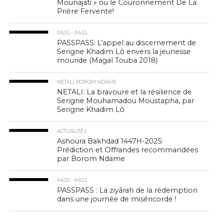
Mounajati » ou le Couronnement De La
Prière Fervente!
PASS - PASS
PASSPASS: L’appel au discernement de
Serigne Khadim Lô envers la jeunesse
mouride (Magal Touba 2018)
NETALI BOROM NDAME
NETALI: La bravoure et la résilience de
Serigne Mouhamadou Moustapha, par
Serigne Khadim Lô
ACTUALITÉS
Ashoura Bakhdad 1447H-2025:
Prédiction et Offrandes recommandées
par Borom Ndame
PASS - PASS
PASSPASS : La ziyârah de la rédemption
dans une journée de miséricorde !