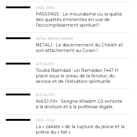
PASS - PASS
PASSPASS : Le mouridisme ou la quête
des qualités éminentes en vue de
l’accomplissement spirituel !
NETALI BOROM NDAME
NETALI : Le discernement du Cheikh et
son attachement au Coran !
ACTUALITÉS
Touba Bakhdad : un Ramadan 1447 H
placé sous le sceau de la ferveur, du
service et de l’élévation spirituelle
ACTUALITÉS
Aïd El-Fitr : Serigne Khadim Lô exhorte
à la droiture et à la politesse légale.
PASS - PASS
La « zakàte » de la rupture du jeûne et la
prière du « hiit »