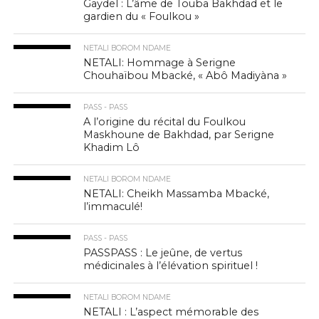
Gaydel : L’âme de Touba Bakhdad et le
gardien du « Foulkou »
NETALI BOROM NDAME
NETALI: Hommage à Serigne
Chouhaïbou Mbacké, « Abô Madiyàna »
PASS - PASS
A l’origine du récital du Foulkou
Maskhoune de Bakhdad, par Serigne
Khadim Lô
NETALI BOROM NDAME
NETALI: Cheikh Massamba Mbacké,
l’immaculé!
PASS - PASS
PASSPASS : Le jeûne, de vertus
médicinales à l’élévation spirituel !
NETALI BOROM NDAME
NETALI : L’aspect mémorable des