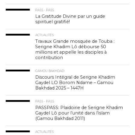
PASS - PASS
La Gratitude Divine par un guide
spirituel gratifié!
ACTUALITÉS
Travaux Grande mosquée de Touba :
Serigne Khadim Lô débourse 50
millions et appelle les disciples à
contribution
GAMOU BAKHDAD
Discours Intégral de Serigne Khadim
Gaydel LO Borom Ndame – Gamou
Bakhdad 2025 – 1447H
PASS - PASS
PASSPASS: Plaidoirie de Serigne Khadim
Gaydel Lô pour l’unité dans l’islam
(Gamou Bakhdad 2011)
ACTUALITÉS