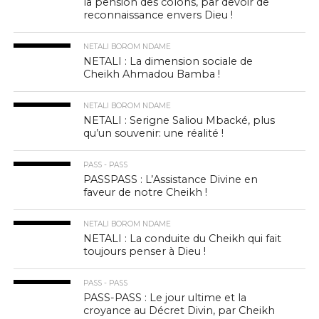
la pension des colons, par devoir de
reconnaissance envers Dieu !
NETALI BOROM NDAME
NETALI : La dimension sociale de
Cheikh Ahmadou Bamba !
NETALI BOROM NDAME
NETALI : Serigne Saliou Mbacké, plus
qu’un souvenir: une réalité !
PASS - PASS
PASSPASS : L’Assistance Divine en
faveur de notre Cheikh !
NETALI BOROM NDAME
NETALI : La conduite du Cheikh qui fait
toujours penser à Dieu !
PASS - PASS
PASS-PASS : Le jour ultime et la
croyance au Décret Divin, par Cheikh