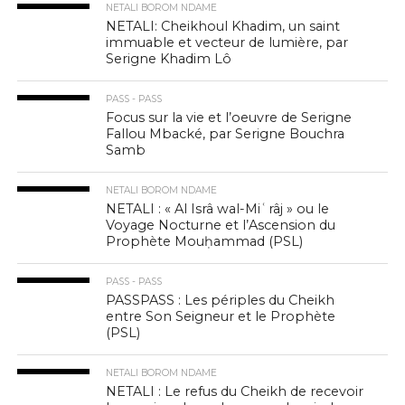
NETALI BOROM NDAME
NETALI: Cheikhoul Khadim, un saint
immuable et vecteur de lumière, par
Serigne Khadim Lô
PASS - PASS
Focus sur la vie et l’oeuvre de Serigne
Fallou Mbacké, par Serigne Bouchra
Samb
NETALI BOROM NDAME
NETALI : « Al Isrâ wal-Miʿrâj » ou le
Voyage Nocturne et l’Ascension du
Prophète Mouḥammad (PSL)
PASS - PASS
PASSPASS : Les périples du Cheikh
entre Son Seigneur et le Prophète
(PSL)
NETALI BOROM NDAME
NETALI : Le refus du Cheikh de recevoir