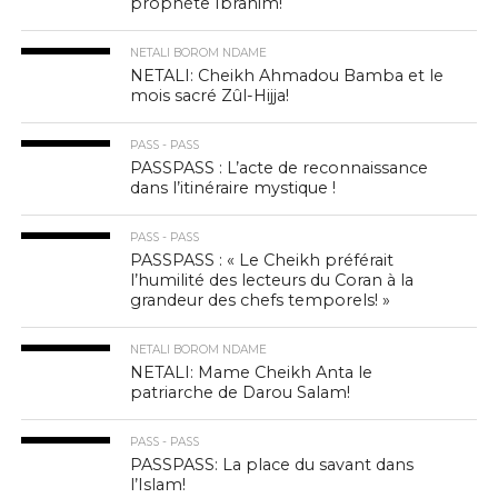
prophète Ibrahim!
NETALI BOROM NDAME
NETALI: Cheikh Ahmadou Bamba et le
mois sacré Zûl-Hijja!
PASS - PASS
PASSPASS : L’acte de reconnaissance
dans l’itinéraire mystique !
PASS - PASS
PASSPASS : « Le Cheikh préférait
l’humilité des lecteurs du Coran à la
grandeur des chefs temporels! »
NETALI BOROM NDAME
NETALI: Mame Cheikh Anta le
patriarche de Darou Salam!
PASS - PASS
PASSPASS: La place du savant dans
l’Islam!