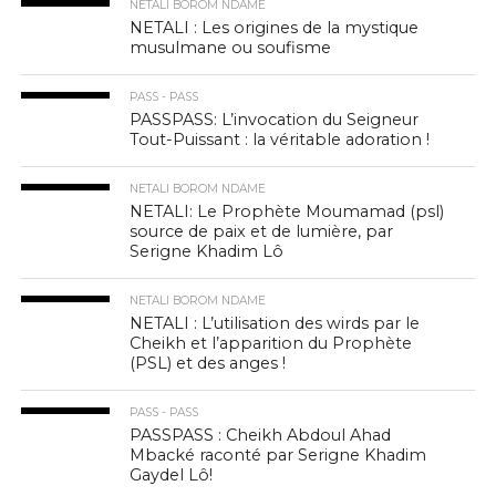
NETALI BOROM NDAME
NETALI : Les origines de la mystique
musulmane ou soufisme
PASS - PASS
PASSPASS: L’invocation du Seigneur
Tout-Puissant : la véritable adoration !
NETALI BOROM NDAME
NETALI: Le Prophète Moumamad (psl)
source de paix et de lumière, par
Serigne Khadim Lô
NETALI BOROM NDAME
NETALI : L’utilisation des wirds par le
Cheikh et l’apparition du Prophète
(PSL) et des anges !
PASS - PASS
PASSPASS : Cheikh Abdoul Ahad
Mbacké raconté par Serigne Khadim
Gaydel Lô!