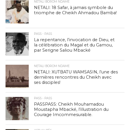
NETALI BOROM NDAME
NETALI: 18 Safar, à jamais symbole du
triomphe de Cheikh Ahmadou Bamba!
PASS - PASS
La repentance, l’invocation de Dieu, et
la célébration du Magal et du Gamou,
par Serigne Saliou Mbacké
NETALI BOROM NDAME
NETALI: XUTBATU WAMSASIN, l’une des
dernières rencontres du Cheikh avec
ses disciples!
PASS - PASS
PASSPASS: Cheikh Mouhamadou
Moustapha Mbacké, l’illustration du
Courage Imcommesurable.