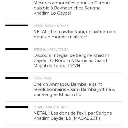
Mesures annoncées pour un Gamou
paisible à Bakhdad chez Serigne
Khadim Lo Gaydel
NETALI BOROM NDAME
NETALI: Le mawlidi Nabi, un avènement
pour un monde meilleur !
SPÉCIAL MAGAL TOUBA
Discours Intégral de Serigne Khadim
Gayde LO Borom NDame au Grand
Magal de Touba 1447H
PASS - PASS
Cheikh Ahmadou Bamba le saint
révolutionnaire: « Xam Bamba jott na »,
par Serigne Khadim Lô
NETALI BOROM NDAME
NETALI: Les dons de l’exil, par Serigne
Khadim Gaydel Lô (MAGAL 2011)