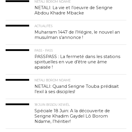
NETALI BOROM NDAME
NETALI: La vie et l’oeuvre de Serigne
Abdou Khadre Mbacke
ACTUALITÉS
Muharram 1447 de l’Hégire, le nouvel an
musulman s’annonce !
PASS - PASS
PASSPASS : La fermeté dans les stations
spirituelles en vue d’être une âme
apaisée !
NETALI BOROM NDAME
NETALI: Quand Serigne Touba prédisait
l’exil à ses disciples!
18 JUIN BISSOU XEWËL
Spéciale 18 Juin: A la découverte de
Serigne Khadim Gaydel Lô Borom
Ndame, l’héritier!