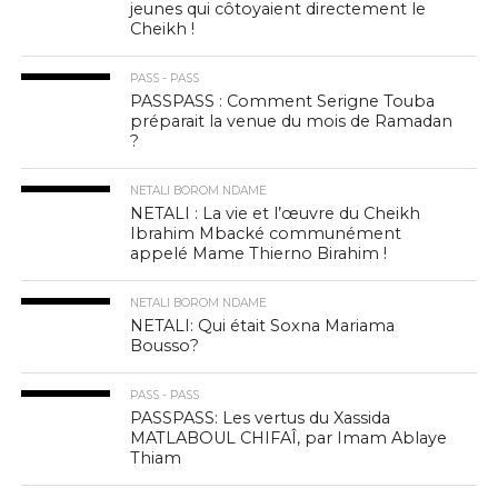
jeunes qui côtoyaient directement le
Cheikh !
PASS - PASS
PASSPASS : Comment Serigne Touba
préparait la venue du mois de Ramadan
?
NETALI BOROM NDAME
NETALI : La vie et l’œuvre du Cheikh
Ibrahim Mbacké communément
appelé Mame Thierno Birahim !
NETALI BOROM NDAME
NETALI: Qui était Soxna Mariama
Bousso?
PASS - PASS
PASSPASS: Les vertus du Xassida
MATLABOUL CHIFAÎ, par Imam Ablaye
Thiam