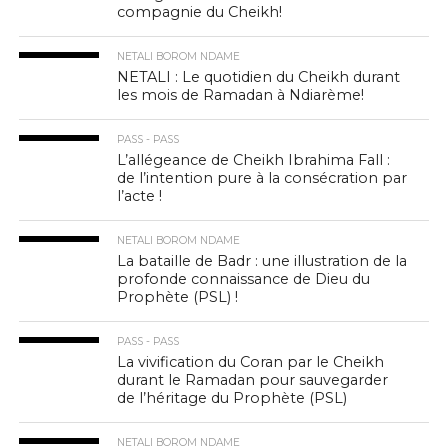
compagnie du Cheikh!
NETALI BOROM NDAME
NETALI : Le quotidien du Cheikh durant
les mois de Ramadan à Ndiarème!
PASS - PASS
L’allégeance de Cheikh Ibrahima Fall :
de l’intention pure à la consécration par
l’acte !
NETALI BOROM NDAME
La bataille de Badr : une illustration de la
profonde connaissance de Dieu du
Prophète (PSL) !
PASS - PASS
La vivification du Coran par le Cheikh
durant le Ramadan pour sauvegarder
de l’héritage du Prophète (PSL)
NETALI BOROM NDAME