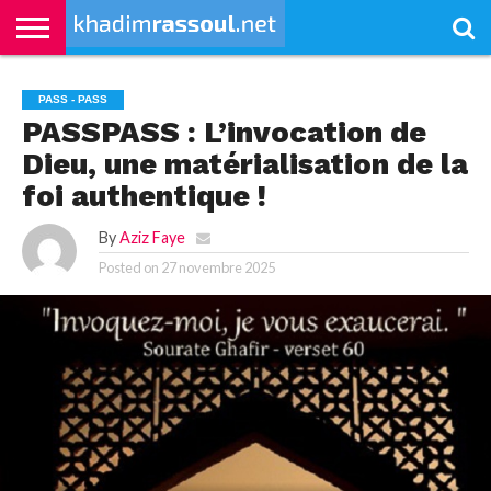
ACCUEIL
KHADIMRASSOUL
LE
ACTUALITÉS
CONTRIBUTIONS
PASS
NETALI
L’ISLAM
VIDÉOS
PASS - PASS
MOURIDISME
–
BOROM
PASS
NDAME
PASSPASS : L’invocation de
Dieu, une matérialisation de la
foi authentique !
By
Aziz Faye
Posted on
27 novembre 2025