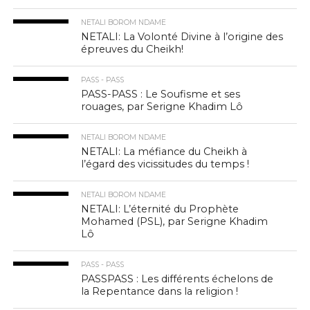
NETALI BOROM NDAME
NETALI: La Volonté Divine à l’origine des
épreuves du Cheikh!
PASS - PASS
PASS-PASS : Le Soufisme et ses
rouages, par Serigne Khadim Lô
NETALI BOROM NDAME
NETALI: La méfiance du Cheikh à
l’égard des vicissitudes du temps !
NETALI BOROM NDAME
NETALI: L’éternité du Prophète
Mohamed (PSL), par Serigne Khadim
Lô
PASS - PASS
PASSPASS : Les différents échelons de
la Repentance dans la religion !