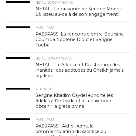
NETALI BOROM NDAME
NETALI: La bravoure de Serigne Modou
Lô Isseu au-delà de son engagement!
PASS - PASS
PASSPASS: La rencontre entre Boursine
Coumba Ndofène Diouf et Serigne
Touba!
NETALI BOROM NDAME
NETALI : Le Silence et l’abstention des
inanités : des aptitudes du Cheikh jamais
égalées !
ACTUALITÉS
Serigne Khadim Gaydel exhorte les
fidèles à l’entraide et à la paix pour
obtenir la grâce divine
PASS - PASS
PASSPASS : Aïd-el-Adha, la
commémoration du sacrifice du