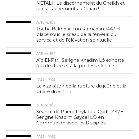
NETALI : Le discernement du Cheikh et
son attachement au Coran !
ACTUALITÉS
Touba Bakhdad : un Ramadan 1447 H
placé sous le sceau de la ferveur, du
service et de l’élévation spirituelle
ACTUALITÉS
Aïd El-Fitr : Serigne Khadim Lô exhorte
à la droiture et à la politesse légale.
PASS - PASS
La « zakàte » de la rupture du jeûne et la
prière du « hiit »
ACTUALITÉS
Séance de Prière Leylatoul Qadr 1447H:
Serigne Khadim Gaydel LÔ en
Communion avec les Disciples
PASS - PASS