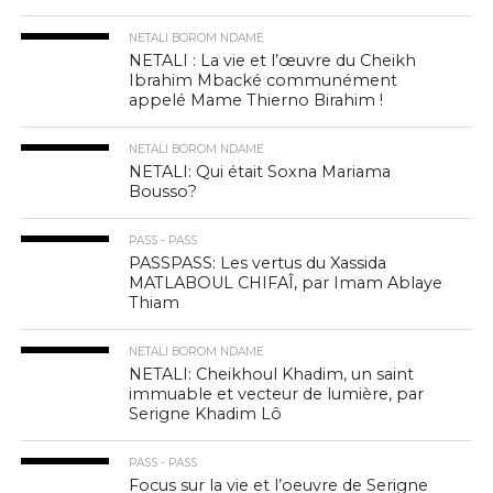
NETALI BOROM NDAME
NETALI : La vie et l’œuvre du Cheikh
Ibrahim Mbacké communément
appelé Mame Thierno Birahim !
NETALI BOROM NDAME
NETALI: Qui était Soxna Mariama
Bousso?
PASS - PASS
PASSPASS: Les vertus du Xassida
MATLABOUL CHIFAÎ, par Imam Ablaye
Thiam
NETALI BOROM NDAME
NETALI: Cheikhoul Khadim, un saint
immuable et vecteur de lumière, par
Serigne Khadim Lô
PASS - PASS
Focus sur la vie et l’oeuvre de Serigne