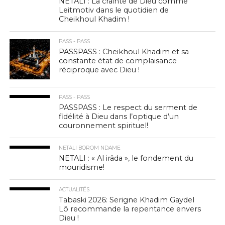
NETALI : La crainte de Dieu comme
Leitmotiv dans le quotidien de
Cheikhoul Khadim !
PASS - PASS
PASSPASS : Cheikhoul Khadim et sa
constante état de complaisance
réciproque avec Dieu !
PASS - PASS
PASSPASS : Le respect du serment de
fidélité à Dieu dans l’optique d’un
couronnement spirituel!
NETALI BOROM NDAME
NETALI : « Al irâda », le fondement du
mouridisme!
ACTUALITÉS
Tabaski 2026: Serigne Khadim Gaydel
Lô recommande la repentance envers
Dieu !