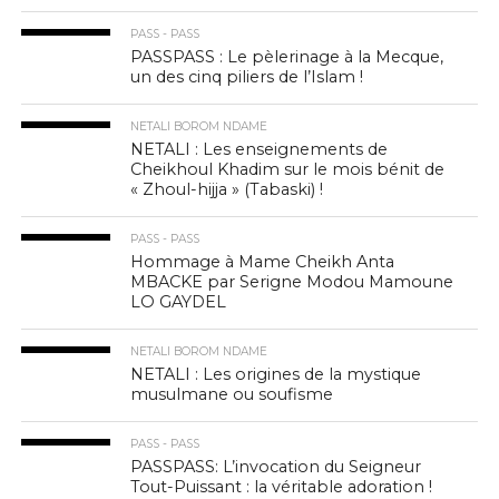
PASS - PASS
PASSPASS : Le pèlerinage à la Mecque,
un des cinq piliers de l’Islam !
NETALI BOROM NDAME
NETALI : Les enseignements de
Cheikhoul Khadim sur le mois bénit de
« Zhoul-hijja » (Tabaski) !
PASS - PASS
Hommage à Mame Cheikh Anta
MBACKE par Serigne Modou Mamoune
LO GAYDEL
NETALI BOROM NDAME
NETALI : Les origines de la mystique
musulmane ou soufisme
PASS - PASS
PASSPASS: L’invocation du Seigneur
Tout-Puissant : la véritable adoration !