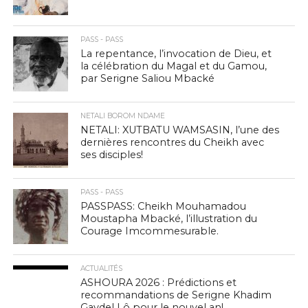
PASS - PASS
La repentance, l’invocation de Dieu, et
la célébration du Magal et du Gamou,
par Serigne Saliou Mbacké
NETALI BOROM NDAME
NETALI: XUTBATU WAMSASIN, l’une des
dernières rencontres du Cheikh avec
ses disciples!
PASS - PASS
PASSPASS: Cheikh Mouhamadou
Moustapha Mbacké, l’illustration du
Courage Imcommesurable.
ACTUALITÉS
ASHOURA 2026 : Prédictions et
recommandations de Serigne Khadim
Gaydel Lô pour le nouvel an!