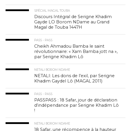
SPÉCIAL MAGAL TOUBA
Discours Intégral de Serigne Khadim
Gayde LO Borom NDame au Grand
Magal de Touba 1447H
PASS - PASS
Cheikh Ahmadou Bamba le saint
révolutionnaire: « Xam Bamba jott na »,
par Serigne Khadim Lô
NETALI BOROM NDAME
NETALI: Les dons de l’exil, par Serigne
Khadim Gaydel Lô (MAGAL 2011)
PASS - PASS
PASSPASS : 18 Safar, jour de déclaration
d’indépendance par Serigne Khadim Lô
!
NETALI BOROM NDAME
18 Safar, une récompence à la hauteur