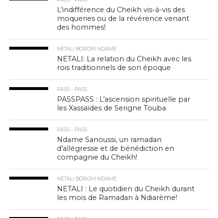
L’indifférence du Cheikh vis-à-vis des
moqueries ou de la révérence venant
des hommes!
NETALI BOROM NDAME
NETALI: La relation du Cheikh avec les
rois traditionnels de son époque
PASS - PASS
PASSPASS : L’ascension spirituelle par
les Xassaïdes de Serigne Touba
PASS - PASS
Ndame Sanoussi, un ramadan
d’allégresse et de bénédiction en
compagnie du Cheikh!
NETALI BOROM NDAME
NETALI : Le quotidien du Cheikh durant
les mois de Ramadan à Ndiarème!