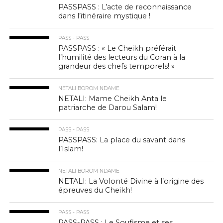
PASSPASS : L’acte de reconnaissance
dans l’itinéraire mystique !
PASS - PASS
PASSPASS : « Le Cheikh préférait
l’humilité des lecteurs du Coran à la
grandeur des chefs temporels! »
NETALI BOROM NDAME
NETALI: Mame Cheikh Anta le
patriarche de Darou Salam!
PASS - PASS
PASSPASS: La place du savant dans
l’Islam!
NETALI BOROM NDAME
NETALI: La Volonté Divine à l’origine des
épreuves du Cheikh!
PASS - PASS
PASS-PASS : Le Soufisme et ses