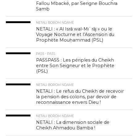
Fallou Mbacké, par Serigne Bouchra
Samb
NETALI BOROM NDAME
NETALI : « Al Isrâ wal-Miʿrâj » ou le
Voyage Nocturne et l’Ascension du
Prophète Mouḥammad (PSL)
PASS - PASS
PASSPASS : Les périples du Cheikh
entre Son Seigneur et le Prophète
(PSL)
NETALI BOROM NDAME
NETALI : Le refus du Cheikh de recevoir
la pension des colons, par devoir de
reconnaissance envers Dieu !
NETALI BOROM NDAME
NETALI : La dimension sociale de
Cheikh Ahmadou Bamba !