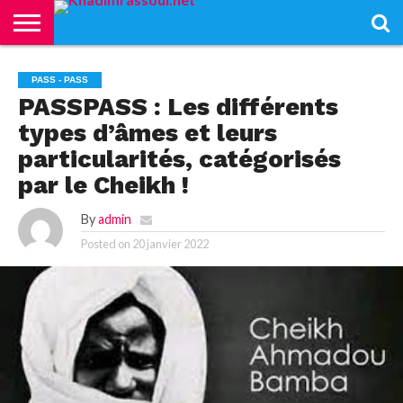
ACCUEIL
KHADIMRASSOUL
LE
ACTUALITÉS
CONTRIBUTIONS
PASS
NETALI
L’ISLAM
VIDÉOS
PASS - PASS
MOURIDISME
–
BOROM
PASSPASS : Les différents
PASS
NDAME
types d’âmes et leurs
particularités, catégorisés
par le Cheikh !
By
admin
Posted on
20 janvier 2022