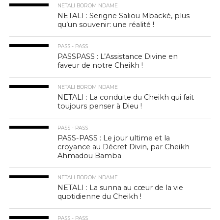
NETALI BOROM NDAME
NETALI : Serigne Saliou Mbacké, plus
qu’un souvenir: une réalité !
PASS - PASS
PASSPASS : L’Assistance Divine en
faveur de notre Cheikh !
NETALI BOROM NDAME
NETALI : La conduite du Cheikh qui fait
toujours penser à Dieu !
PASS - PASS
PASS-PASS : Le jour ultime et la
croyance au Décret Divin, par Cheikh
Ahmadou Bamba
NETALI BOROM NDAME
NETALI : La sunna au cœur de la vie
quotidienne du Cheikh !
PASS - PASS