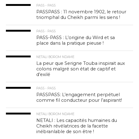
PASS - PASS
PASSPASS : 11 novembre 1902, le retour
triomphal du Cheikh parmi les siens !
PASS - PASS
PASS-PASS : L’origine du Wird et sa
place dans la pratique pieuse !
NETALI BOROM NDAME
La peur que Serigne Touba inspirait aux
colons malgré son état de captif et
d’exilé
PASS - PASS
PASSPASS: L’engagement perpétuel
comme fil conducteur pour l’aspirant!
NETALI BOROM NDAME
NETALI : Les capacités humaines du
Cheikh révélatrices de la facette
inébranlable de son être !