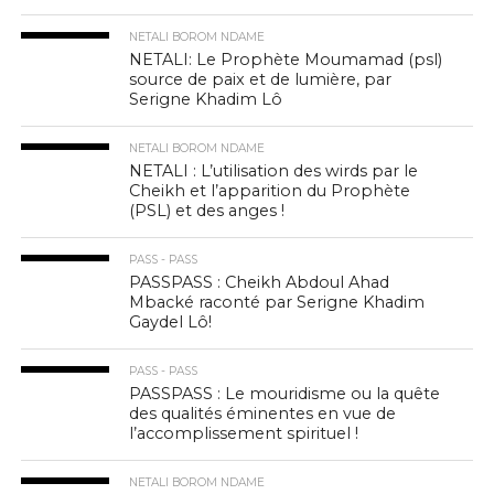
NETALI BOROM NDAME
NETALI: Le Prophète Moumamad (psl)
source de paix et de lumière, par
Serigne Khadim Lô
NETALI BOROM NDAME
NETALI : L’utilisation des wirds par le
Cheikh et l’apparition du Prophète
(PSL) et des anges !
PASS - PASS
PASSPASS : Cheikh Abdoul Ahad
Mbacké raconté par Serigne Khadim
Gaydel Lô!
PASS - PASS
PASSPASS : Le mouridisme ou la quête
des qualités éminentes en vue de
l’accomplissement spirituel !
NETALI BOROM NDAME