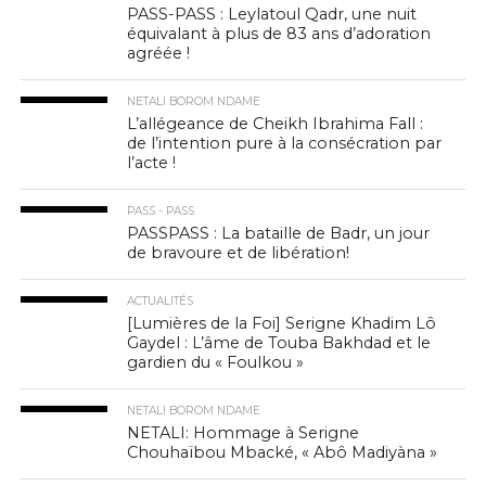
PASS-PASS : Leylatoul Qadr, une nuit
équivalant à plus de 83 ans d’adoration
agréée !
NETALI BOROM NDAME
L’allégeance de Cheikh Ibrahima Fall :
de l’intention pure à la consécration par
l’acte !
PASS - PASS
PASSPASS : La bataille de Badr, un jour
de bravoure et de libération!
ACTUALITÉS
[Lumières de la Foi] Serigne Khadim Lô
Gaydel : L’âme de Touba Bakhdad et le
gardien du « Foulkou »
NETALI BOROM NDAME
NETALI: Hommage à Serigne
Chouhaïbou Mbacké, « Abô Madiyàna »