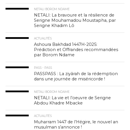
NETALI BOROM NDAME
NETALI: La bravoure et la résilience de
Serigne Mouhamadou Moustapha, par
Serigne Khadim Lô
ACTUALITÉS
Ashoura Bakhdad 1447H-2025:
Prédiction et Offrandes recommandées
par Borom Ndame
PASS - PASS
PASSPASS : La ziyârah de la rédemption
dans une journée de miséricorde !
NETALI BOROM NDAME
NETALI: La vie et l’oeuvre de Serigne
Abdou Khadre Mbacke
ACTUALITÉS
Muharram 1447 de l’Hégire, le nouvel an
musulman s’annonce !