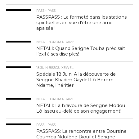
PASS - PASS
PASSPASS : La fermeté dans les stations
spirituelles en vue d’être une âme
apaisée !
NETALI BOROM NDAME
NETALI: Quand Serigne Touba prédisait
l’exil à ses disciples!
18 JUIN BISSOU XEWËL
Spéciale 18 Juin: A la découverte de
Serigne Khadim Gaydel Lô Borom
Ndame, l’héritier!
NETALI BOROM NDAME
NETALI: La bravoure de Serigne Modou
Lô Isseu au-delà de son engagement!
PASS - PASS
PASSPASS: La rencontre entre Boursine
Coumba Ndofène Diouf et Serigne