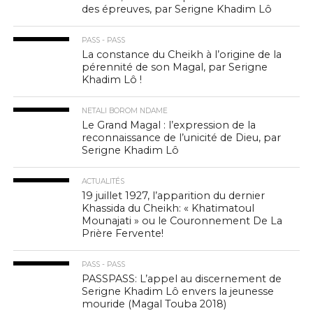
des épreuves, par Serigne Khadim Lô
PASS - PASS
La constance du Cheikh à l’origine de la
pérennité de son Magal, par Serigne
Khadim Lô !
NETALI BOROM NDAME
Le Grand Magal : l’expression de la
reconnaissance de l’unicité de Dieu, par
Serigne Khadim Lô
ACTUALITÉS
19 juillet 1927, l’apparition du dernier
Khassida du Cheikh: « Khatimatoul
Mounajati » ou le Couronnement De La
Prière Fervente!
PASS - PASS
PASSPASS: L’appel au discernement de
Serigne Khadim Lô envers la jeunesse
mouride (Magal Touba 2018)