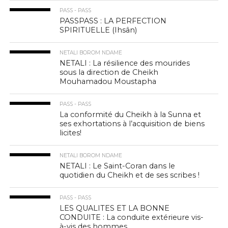
PASS - PASS
PASSPASS : LA PERFECTION
SPIRITUELLE (Ihsân)
NETALI BOROM NDAME
NETALI : La résilience des mourides
sous la direction de Cheikh
Mouhamadou Moustapha
PASS - PASS
La conformité du Cheikh à la Sunna et
ses exhortations à l’acquisition de biens
licites!
NETALI BOROM NDAME
NETALI : Le Saint-Coran dans le
quotidien du Cheikh et de ses scribes !
PASS - PASS
LES QUALITES ET LA BONNE
CONDUITE : La conduite extérieure vis-
à-vis des hommes