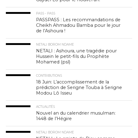
PASS - PASS
PASSPASS : Les recommandations de
Cheikh Ahmadou Bamba pour le jour
de l’Ashoura !
NETALI BOROM NDAME
NETALI : Ashoura, une tragédie pour
Hussein le petit-fils du Prophète
Mohamed (psl)
CONTRIBUTIONS
18 Juin: L’accomplissement de la
prédiction de Serigne Touba à Serigne
Modou Lô Isseu
ACTUALITÉS
Nouvel an du calendrier musulman:
1448 de l’Hégire
NETALI BOROM NDAME