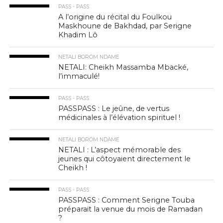
PASS - PASS
A l’origine du récital du Foulkou
Maskhoune de Bakhdad, par Serigne
Khadim Lô
NETALI BOROM NDAME
NETALI: Cheikh Massamba Mbacké,
l’immaculé!
PASS - PASS
PASSPASS : Le jeûne, de vertus
médicinales à l’élévation spirituel !
NETALI BOROM NDAME
NETALI : L’aspect mémorable des
jeunes qui côtoyaient directement le
Cheikh !
PASS - PASS
PASSPASS : Comment Serigne Touba
préparait la venue du mois de Ramadan
?