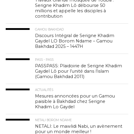
Travaux Grande mosquée de Touba :
Serigne Khadim Lô débourse 50
millions et appelle les disciples à
contribution
GAMOU BAKHDAD
Discours Intégral de Serigne Khadim
Gaydel LO Borom Ndame – Gamou
Bakhdad 2025 – 1447H
PASS - PASS
PASSPASS: Plaidoirie de Serigne Khadim
Gaydel Lô pour l’unité dans l’islam
(Gamou Bakhdad 2011)
ACTUALITÉS
Mesures annoncées pour un Gamou
paisible à Bakhdad chez Serigne
Khadim Lo Gaydel
NETALI BOROM NDAME
NETALI: Le mawlidi Nabi, un avènement
pour un monde meilleur !