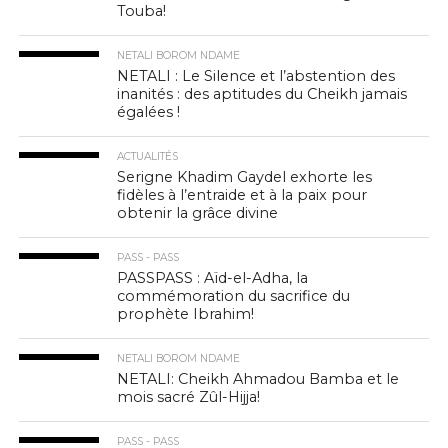
Touba!
NETALI BOROM NDAME
NETALI : Le Silence et l’abstention des
inanités : des aptitudes du Cheikh jamais
égalées !
ACTUALITÉS
Serigne Khadim Gaydel exhorte les
fidèles à l’entraide et à la paix pour
obtenir la grâce divine
PASS - PASS
PASSPASS : Aïd-el-Adha, la
commémoration du sacrifice du
prophète Ibrahim!
NETALI BOROM NDAME
NETALI: Cheikh Ahmadou Bamba et le
mois sacré Zûl-Hijja!
PASS - PASS