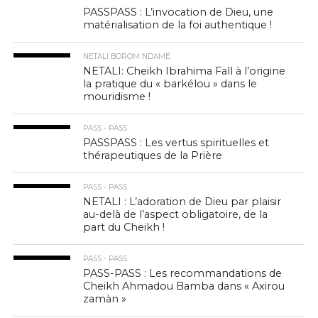
PASSPASS : L’invocation de Dieu, une
matérialisation de la foi authentique !
NETALI BOROM NDAME
NETALI: Cheikh Ibrahima Fall à l’origine
la pratique du « barkélou » dans le
mouridisme !
PASS - PASS
PASSPASS : Les vertus spirituelles et
thérapeutiques de la Prière
PASS - PASS
NETALI : L’adoration de Dieu par plaisir
au-delà de l’aspect obligatoire, de la
part du Cheikh !
PASS - PASS
PASS-PASS : Les recommandations de
Cheikh Ahmadou Bamba dans « Axirou
zamàn »