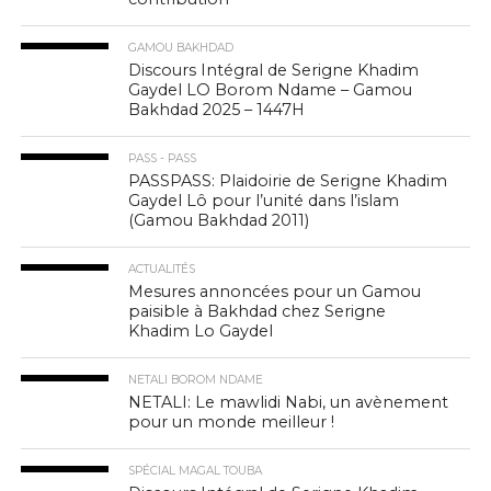
GAMOU BAKHDAD
Discours Intégral de Serigne Khadim
Gaydel LO Borom Ndame – Gamou
Bakhdad 2025 – 1447H
PASS - PASS
PASSPASS: Plaidoirie de Serigne Khadim
Gaydel Lô pour l’unité dans l’islam
(Gamou Bakhdad 2011)
ACTUALITÉS
Mesures annoncées pour un Gamou
paisible à Bakhdad chez Serigne
Khadim Lo Gaydel
NETALI BOROM NDAME
NETALI: Le mawlidi Nabi, un avènement
pour un monde meilleur !
SPÉCIAL MAGAL TOUBA