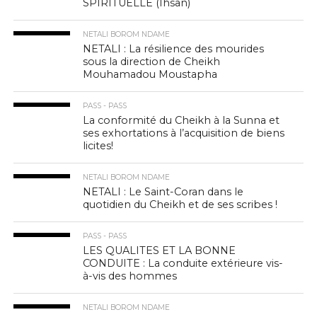
SPIRITUELLE (Ihsân)
NETALI BOROM NDAME
NETALI : La résilience des mourides
sous la direction de Cheikh
Mouhamadou Moustapha
PASS - PASS
La conformité du Cheikh à la Sunna et
ses exhortations à l’acquisition de biens
licites!
NETALI BOROM NDAME
NETALI : Le Saint-Coran dans le
quotidien du Cheikh et de ses scribes !
PASS - PASS
LES QUALITES ET LA BONNE
CONDUITE : La conduite extérieure vis-
à-vis des hommes
NETALI BOROM NDAME