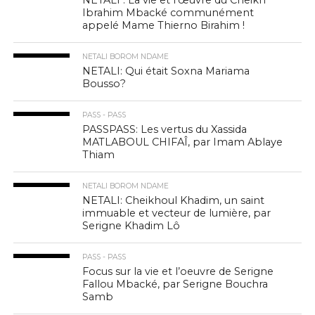
NETALI : La vie et l’œuvre du Cheikh
Ibrahim Mbacké communément
appelé Mame Thierno Birahim !
NETALI BOROM NDAME
NETALI: Qui était Soxna Mariama
Bousso?
PASS - PASS
PASSPASS: Les vertus du Xassida
MATLABOUL CHIFAÎ, par Imam Ablaye
Thiam
NETALI BOROM NDAME
NETALI: Cheikhoul Khadim, un saint
immuable et vecteur de lumière, par
Serigne Khadim Lô
PASS - PASS
Focus sur la vie et l’oeuvre de Serigne
Fallou Mbacké, par Serigne Bouchra
Samb