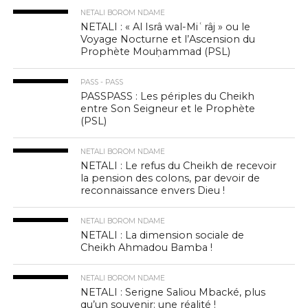
NETALI BOROM NDAME
NETALI : « Al Isrâ wal-Miʿrâj » ou le
Voyage Nocturne et l’Ascension du
Prophète Mouḥammad (PSL)
PASS - PASS
PASSPASS : Les périples du Cheikh
entre Son Seigneur et le Prophète
(PSL)
NETALI BOROM NDAME
NETALI : Le refus du Cheikh de recevoir
la pension des colons, par devoir de
reconnaissance envers Dieu !
NETALI BOROM NDAME
NETALI : La dimension sociale de
Cheikh Ahmadou Bamba !
NETALI BOROM NDAME
NETALI : Serigne Saliou Mbacké, plus
qu’un souvenir: une réalité !