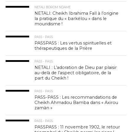
NETALI BOROM NDAME
NETALI: Cheikh Ibrahima Fall à l’origine
la pratique du « barkélou » dans le
mouridisme !
PASS - PASS
PASSPASS : Les vertus spirituelles et
thérapeutiques de la Prière
PASS - PASS
NETALI : L’adoration de Dieu par plaisir
au-delà de l’aspect obligatoire, de la
part du Cheikh !
PASS - PASS
PASS-PASS : Les recommandations de
Cheikh Ahmadou Bamba dans « Axirou
zamàn »
PASS - PASS
PASSPASS : 11 novembre 1902, le retour