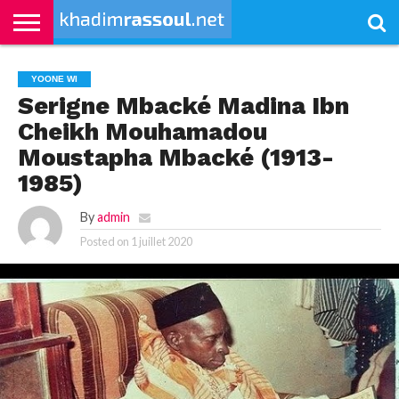
ACCUEIL
KHADIMRASSOUL
LE
ACTUALITÉS
CONTRIBUTIONS
PASS
NETALI
L’ISLAM
VIDÉOS
YOONE WI
MOURIDISME
–
BOROM
Serigne Mbacké Madina Ibn
PASS
NDAME
Cheikh Mouhamadou
Moustapha Mbacké (1913-
1985)
By
admin
Posted on
1 juillet 2020