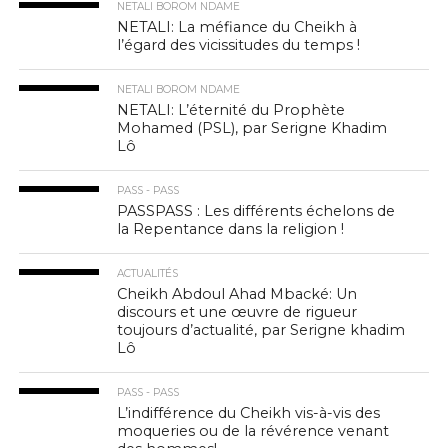
NETALI BOROM NDAME
NETALI: La méfiance du Cheikh à
l’égard des vicissitudes du temps !
NETALI BOROM NDAME
NETALI: L’éternité du Prophète
Mohamed (PSL), par Serigne Khadim
Lô
PASS - PASS
PASSPASS : Les différents échelons de
la Repentance dans la religion !
ACTUALITÉS
Cheikh Abdoul Ahad Mbacké: Un
discours et une œuvre de rigueur
toujours d’actualité, par Serigne khadim
Lô
PASS - PASS
L’indifférence du Cheikh vis-à-vis des
moqueries ou de la révérence venant