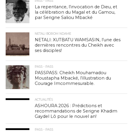
PASS - PASS
La repentance, l’invocation de Dieu, et
la célébration du Magal et du Gamou,
par Serigne Saliou Mbacké
NETALI BOROM NDAME
NETALI: XUTBATU WAMSASIN, l’une des
dernières rencontres du Cheikh avec
ses disciples!
PASS - PASS
PASSPASS: Cheikh Mouhamadou
Moustapha Mbacké, l’illustration du
Courage Imcommesurable.
ACTUALITÉS
ASHOURA 2026 : Prédictions et
recommandations de Serigne Khadim
Gaydel Lô pour le nouvel an!
PASS - PASS