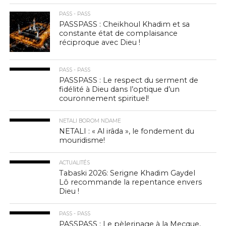
PASS - PASS
PASSPASS : Cheikhoul Khadim et sa
constante état de complaisance
réciproque avec Dieu !
PASS - PASS
PASSPASS : Le respect du serment de
fidélité à Dieu dans l’optique d’un
couronnement spirituel!
NETALI BOROM NDAME
NETALI : « Al irâda », le fondement du
mouridisme!
ACTUALITÉS
Tabaski 2026: Serigne Khadim Gaydel
Lô recommande la repentance envers
Dieu !
PASS - PASS
PASSPASS : Le pèlerinage à la Mecque,