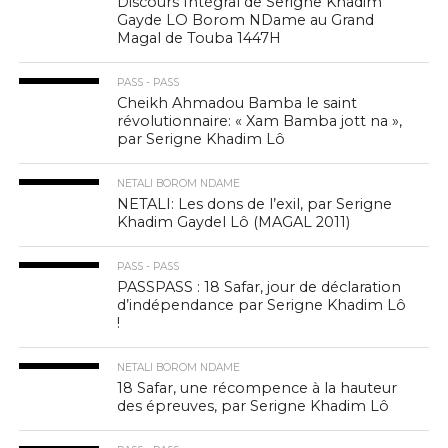
Discours Intégral de Serigne Khadim
Gayde LO Borom NDame au Grand
Magal de Touba 1447H
PASS - PASS
Cheikh Ahmadou Bamba le saint
révolutionnaire: « Xam Bamba jott na »,
par Serigne Khadim Lô
NETALI BOROM NDAME
NETALI: Les dons de l’exil, par Serigne
Khadim Gaydel Lô (MAGAL 2011)
PASS - PASS
PASSPASS : 18 Safar, jour de déclaration
d’indépendance par Serigne Khadim Lô
!
NETALI BOROM NDAME
18 Safar, une récompence à la hauteur
des épreuves, par Serigne Khadim Lô