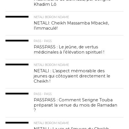
Khadim Lô
NETALI BOROM NDAME
NETALI: Cheikh Massamba Mbacké,
l’immaculé!
PASS - PASS
PASSPASS : Le jeûne, de vertus
médicinales à l’élévation spirituel !
NETALI BOROM NDAME
NETALI : L’aspect mémorable des
jeunes qui côtoyaient directement le
Cheikh !
PASS - PASS
PASSPASS : Comment Serigne Touba
préparait la venue du mois de Ramadan
?
NETALI BOROM NDAME