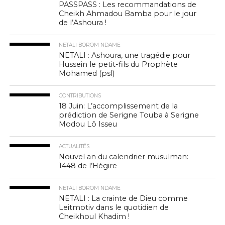
PASSPASS : Les recommandations de
Cheikh Ahmadou Bamba pour le jour
de l’Ashoura !
NETALI BOROM NDAME
NETALI : Ashoura, une tragédie pour
Hussein le petit-fils du Prophète
Mohamed (psl)
CONTRIBUTIONS
18 Juin: L’accomplissement de la
prédiction de Serigne Touba à Serigne
Modou Lô Isseu
ACTUALITÉS
Nouvel an du calendrier musulman:
1448 de l’Hégire
NETALI BOROM NDAME
NETALI : La crainte de Dieu comme
Leitmotiv dans le quotidien de
Cheikhoul Khadim !