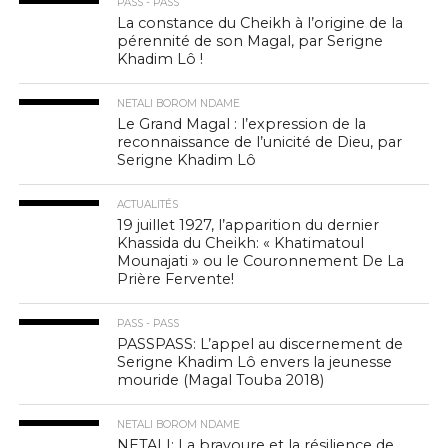
PASS - PASS
La constance du Cheikh à l’origine de la
pérennité de son Magal, par Serigne
Khadim Lô !
NETALI BOROM NDAME
Le Grand Magal : l’expression de la
reconnaissance de l’unicité de Dieu, par
Serigne Khadim Lô
ACTUALITÉS
19 juillet 1927, l’apparition du dernier
Khassida du Cheikh: « Khatimatoul
Mounajati » ou le Couronnement De La
Prière Fervente!
PASS - PASS
PASSPASS: L’appel au discernement de
Serigne Khadim Lô envers la jeunesse
mouride (Magal Touba 2018)
NETALI BOROM NDAME
NETALI: La bravoure et la résilience de