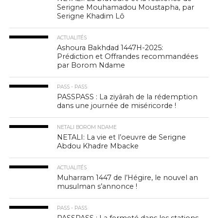
Serigne Mouhamadou Moustapha, par
Serigne Khadim Lô
ACTUALITÉS
Ashoura Bakhdad 1447H-2025:
Prédiction et Offrandes recommandées
par Borom Ndame
PASS - PASS
PASSPASS : La ziyârah de la rédemption
dans une journée de miséricorde !
NETALI BOROM NDAME
NETALI: La vie et l’oeuvre de Serigne
Abdou Khadre Mbacke
ACTUALITÉS
Muharram 1447 de l’Hégire, le nouvel an
musulman s’annonce !
PASS - PASS