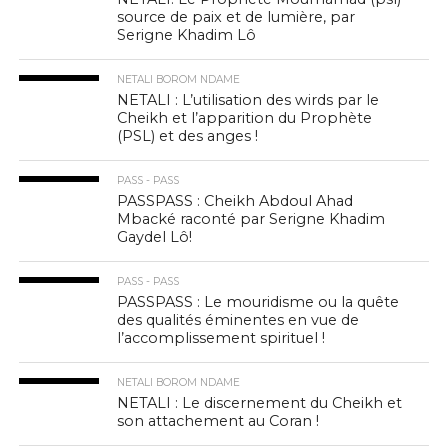
source de paix et de lumière, par
Serigne Khadim Lô
NETALI BOROM NDAME
NETALI : L’utilisation des wirds par le
Cheikh et l’apparition du Prophète
(PSL) et des anges !
PASS - PASS
PASSPASS : Cheikh Abdoul Ahad
Mbacké raconté par Serigne Khadim
Gaydel Lô!
PASS - PASS
PASSPASS : Le mouridisme ou la quête
des qualités éminentes en vue de
l’accomplissement spirituel !
NETALI BOROM NDAME
NETALI : Le discernement du Cheikh et
son attachement au Coran !