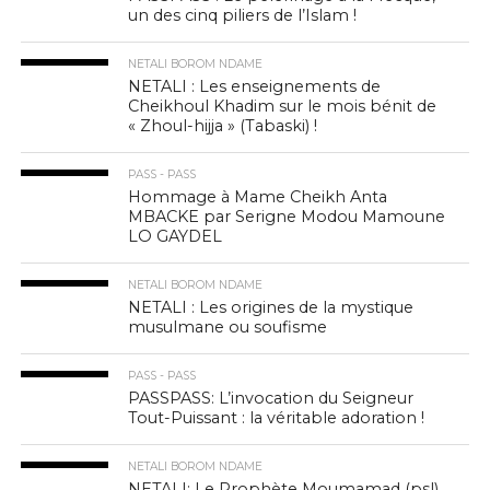
un des cinq piliers de l’Islam !
NETALI BOROM NDAME
NETALI : Les enseignements de
Cheikhoul Khadim sur le mois bénit de
« Zhoul-hijja » (Tabaski) !
PASS - PASS
Hommage à Mame Cheikh Anta
MBACKE par Serigne Modou Mamoune
LO GAYDEL
NETALI BOROM NDAME
NETALI : Les origines de la mystique
musulmane ou soufisme
PASS - PASS
PASSPASS: L’invocation du Seigneur
Tout-Puissant : la véritable adoration !
NETALI BOROM NDAME
NETALI: Le Prophète Moumamad (psl)