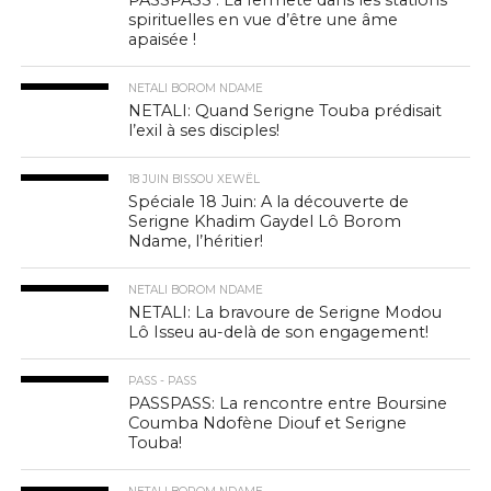
PASSPASS : La fermeté dans les stations
spirituelles en vue d’être une âme
apaisée !
NETALI BOROM NDAME
NETALI: Quand Serigne Touba prédisait
l’exil à ses disciples!
18 JUIN BISSOU XEWËL
Spéciale 18 Juin: A la découverte de
Serigne Khadim Gaydel Lô Borom
Ndame, l’héritier!
NETALI BOROM NDAME
NETALI: La bravoure de Serigne Modou
Lô Isseu au-delà de son engagement!
PASS - PASS
PASSPASS: La rencontre entre Boursine
Coumba Ndofène Diouf et Serigne
Touba!