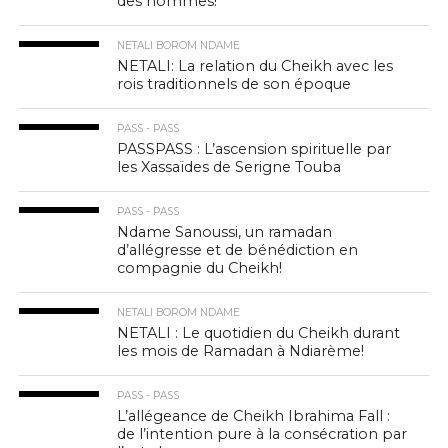
des hommes!
NETALI BOROM NDAME
NETALI: La relation du Cheikh avec les
rois traditionnels de son époque
PASS - PASS
PASSPASS : L’ascension spirituelle par
les Xassaïdes de Serigne Touba
PASS - PASS
Ndame Sanoussi, un ramadan
d’allégresse et de bénédiction en
compagnie du Cheikh!
NETALI BOROM NDAME
NETALI : Le quotidien du Cheikh durant
les mois de Ramadan à Ndiarème!
PASS - PASS
L’allégeance de Cheikh Ibrahima Fall :
de l’intention pure à la consécration par