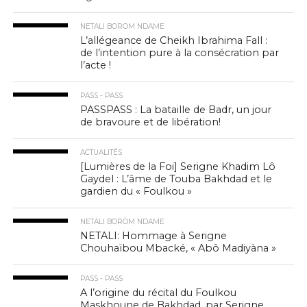
NETALI BOROM NDAME
L’allégeance de Cheikh Ibrahima Fall :
de l’intention pure à la consécration par
l’acte !
PASS - PASS
PASSPASS : La bataille de Badr, un jour
de bravoure et de libération!
ACTUALITÉS
[Lumières de la Foi] Serigne Khadim Lô
Gaydel : L’âme de Touba Bakhdad et le
gardien du « Foulkou »
NETALI BOROM NDAME
NETALI: Hommage à Serigne
Chouhaïbou Mbacké, « Abô Madiyàna »
PASS - PASS
A l’origine du récital du Foulkou
Maskhoune de Bakhdad, par Serigne