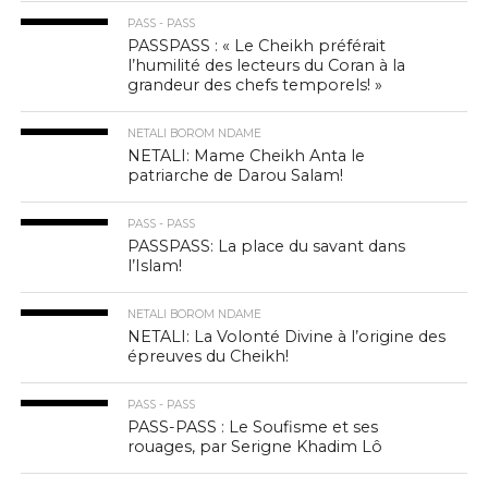
PASS - PASS
PASSPASS : « Le Cheikh préférait
l’humilité des lecteurs du Coran à la
grandeur des chefs temporels! »
NETALI BOROM NDAME
NETALI: Mame Cheikh Anta le
patriarche de Darou Salam!
PASS - PASS
PASSPASS: La place du savant dans
l’Islam!
NETALI BOROM NDAME
NETALI: La Volonté Divine à l’origine des
épreuves du Cheikh!
PASS - PASS
PASS-PASS : Le Soufisme et ses
rouages, par Serigne Khadim Lô