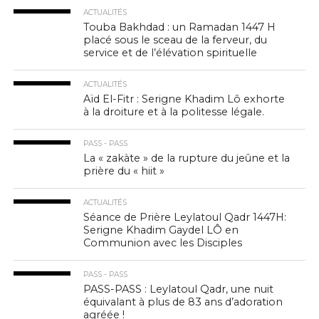
ACTUALITÉS
Touba Bakhdad : un Ramadan 1447 H
placé sous le sceau de la ferveur, du
service et de l’élévation spirituelle
ACTUALITÉS
Aïd El-Fitr : Serigne Khadim Lô exhorte
à la droiture et à la politesse légale.
PASS - PASS
La « zakàte » de la rupture du jeûne et la
prière du « hiit »
ACTUALITÉS
Séance de Prière Leylatoul Qadr 1447H:
Serigne Khadim Gaydel LÔ en
Communion avec les Disciples
PASS - PASS
PASS-PASS : Leylatoul Qadr, une nuit
équivalant à plus de 83 ans d’adoration
agréée !