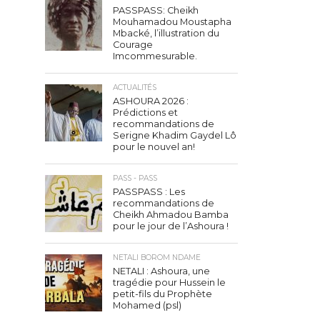
PASSPASS: Cheikh
Mouhamadou Moustapha
Mbacké, l’illustration du
Courage
Imcommesurable.
ACTUALITÉS
ASHOURA 2026 :
Prédictions et
recommandations de
Serigne Khadim Gaydel Lô
pour le nouvel an!
PASS - PASS
PASSPASS : Les
recommandations de
Cheikh Ahmadou Bamba
pour le jour de l’Ashoura !
NETALI BOROM NDAME
NETALI : Ashoura, une
tragédie pour Hussein le
petit-fils du Prophète
Mohamed (psl)