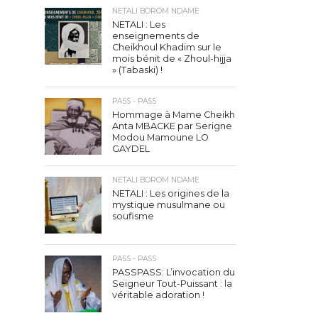
NETALI BOROM NDAME
NETALI : Les
enseignements de
Cheikhoul Khadim sur le
mois bénit de « Zhoul-hijja
» (Tabaski) !
PASS - PASS
Hommage à Mame Cheikh
Anta MBACKE par Serigne
Modou Mamoune LO
GAYDEL
NETALI BOROM NDAME
NETALI : Les origines de la
mystique musulmane ou
soufisme
PASS - PASS
PASSPASS: L’invocation du
Seigneur Tout-Puissant : la
véritable adoration !