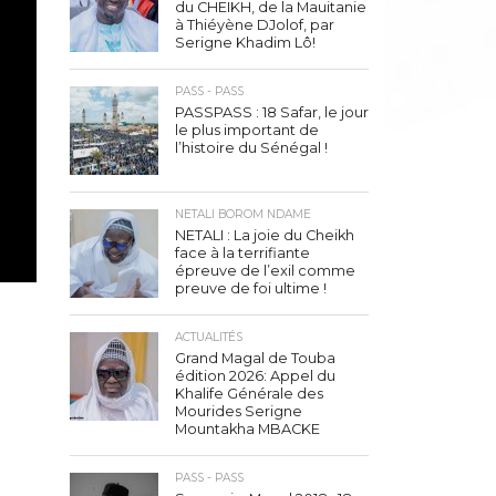
du CHEIKH, de la Mauitanie
à Thiéyène DJolof, par
Serigne Khadim Lô!
PASS - PASS
PASSPASS : 18 Safar, le jour
le plus important de
l’histoire du Sénégal !
NETALI BOROM NDAME
NETALI : La joie du Cheikh
face à la terrifiante
épreuve de l’exil comme
preuve de foi ultime !
ACTUALITÉS
Grand Magal de Touba
édition 2026: Appel du
Khalife Générale des
Mourides Serigne
Mountakha MBACKE
PASS - PASS