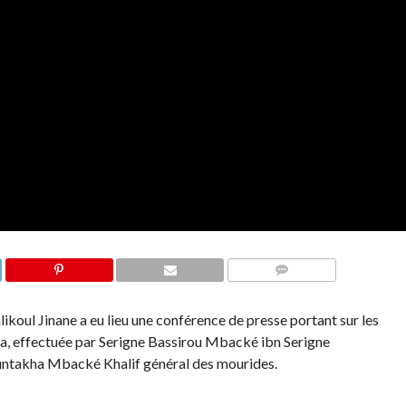
COMMENTS
koul Jinane a eu lieu une conférence de presse portant sur les
a, effectuée par Serigne Bassirou Mbacké ibn Serigne
ntakha Mbacké Khalif général des mourides.