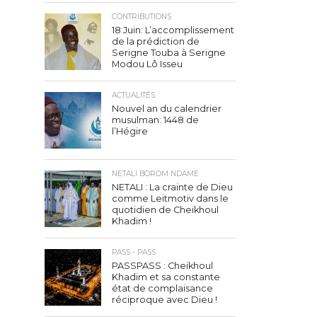
CONTRIBUTIONS
18 Juin: L’accomplissement
de la prédiction de
Serigne Touba à Serigne
Modou Lô Isseu
ACTUALITÉS
Nouvel an du calendrier
musulman: 1448 de
l’Hégire
NETALI BOROM NDAME
NETALI : La crainte de Dieu
comme Leitmotiv dans le
quotidien de Cheikhoul
Khadim !
PASS - PASS
PASSPASS : Cheikhoul
Khadim et sa constante
état de complaisance
réciproque avec Dieu !