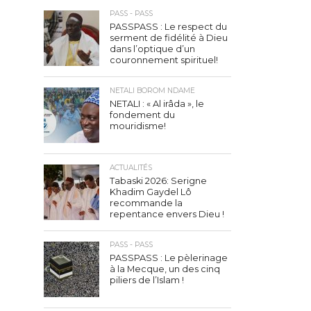
PASS - PASS
PASSPASS : Le respect du
serment de fidélité à Dieu
dans l’optique d’un
couronnement spirituel!
NETALI BOROM NDAME
NETALI : « Al irâda », le
fondement du
mouridisme!
ACTUALITÉS
Tabaski 2026: Serigne
Khadim Gaydel Lô
recommande la
repentance envers Dieu !
PASS - PASS
PASSPASS : Le pèlerinage
à la Mecque, un des cinq
piliers de l’Islam !