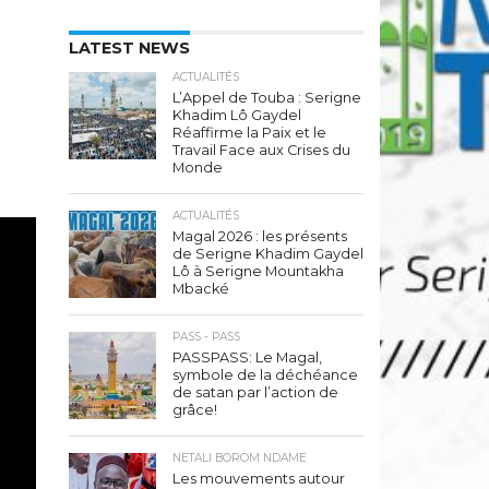
LATEST NEWS
ACTUALITÉS
L’Appel de Touba : Serigne
Khadim Lô Gaydel
Réaffirme la Paix et le
Travail Face aux Crises du
Monde
ACTUALITÉS
Magal 2026 : les présents
de Serigne Khadim Gaydel
Lô à Serigne Mountakha
Mbacké
PASS - PASS
PASSPASS: Le Magal,
symbole de la déchéance
de satan par l’action de
grâce!
NETALI BOROM NDAME
Les mouvements autour