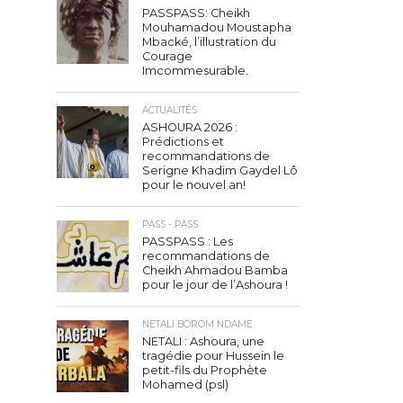
PASSPASS: Cheikh
Mouhamadou Moustapha
Mbacké, l’illustration du
Courage
Imcommesurable.
ACTUALITÉS
ASHOURA 2026 :
Prédictions et
recommandations de
Serigne Khadim Gaydel Lô
pour le nouvel an!
PASS - PASS
PASSPASS : Les
recommandations de
Cheikh Ahmadou Bamba
pour le jour de l’Ashoura !
NETALI BOROM NDAME
NETALI : Ashoura, une
tragédie pour Hussein le
petit-fils du Prophète
Mohamed (psl)