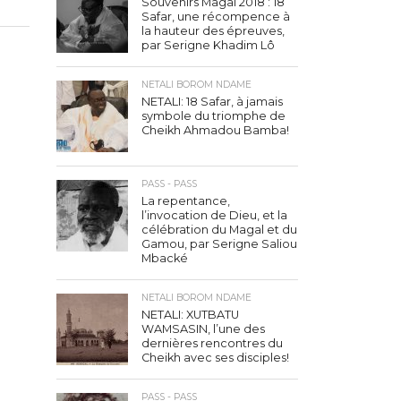
Souvenirs Magal 2018 : 18
Safar, une récompence à
la hauteur des épreuves,
par Serigne Khadim Lô
NETALI BOROM NDAME
NETALI: 18 Safar, à jamais
symbole du triomphe de
Cheikh Ahmadou Bamba!
PASS - PASS
La repentance,
l’invocation de Dieu, et la
célébration du Magal et du
Gamou, par Serigne Saliou
Mbacké
NETALI BOROM NDAME
NETALI: XUTBATU
WAMSASIN, l’une des
dernières rencontres du
Cheikh avec ses disciples!
PASS - PASS