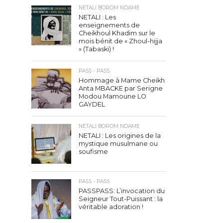
NETALI BOROM NDAME
NETALI : Les
enseignements de
Cheikhoul Khadim sur le
mois bénit de « Zhoul-hijja
» (Tabaski) !
PASS - PASS
Hommage à Mame Cheikh
Anta MBACKE par Serigne
Modou Mamoune LO
GAYDEL
NETALI BOROM NDAME
NETALI : Les origines de la
mystique musulmane ou
soufisme
PASS - PASS
PASSPASS: L’invocation du
Seigneur Tout-Puissant : la
véritable adoration !