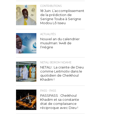
CONTRIBUTIONS
18 Juin: L’accomplissement
de la prédiction de
Serigne Touba à Serigne
Modou Lô Isseu
ACTUALITÉS
Nouvel an du calendrier
musulman: 1448 de
l’Hégire
NETALI BOROM NDAME
NETALI : La crainte de Dieu
comme Leitmotiv dans le
quotidien de Cheikhoul
Khadim !
PASS - PASS
PASSPASS : Cheikhoul
Khadim et sa constante
état de complaisance
réciproque avec Dieu !