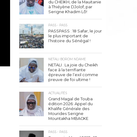
du CHEIKH, de la Mauitanie
à Thiéyène DJolof, par
Serigne Khadim Lô!
PASS - PASS
PASSPASS : 18 Safar, le jour
le plus important de
l’histoire du Sénégal !
NETALI BOROM NDAME
NETALI : La joie du Cheikh
face à la terrifiante
épreuve de l’exil comme
preuve de foi ultime !
ACTUALITÉS
Grand Magal de Touba
édition 2026: Appel du
Khalife Générale des
Mourides Serigne
Mountakha MBACKE
PASS - PASS