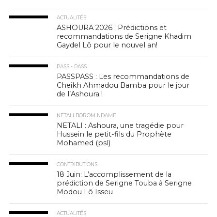
ACTUALITÉS
ASHOURA 2026 : Prédictions et
recommandations de Serigne Khadim
Gaydel Lô pour le nouvel an!
PASS - PASS
PASSPASS : Les recommandations de
Cheikh Ahmadou Bamba pour le jour
de l’Ashoura !
NETALI BOROM NDAME
NETALI : Ashoura, une tragédie pour
Hussein le petit-fils du Prophète
Mohamed (psl)
CONTRIBUTIONS
18 Juin: L’accomplissement de la
prédiction de Serigne Touba à Serigne
Modou Lô Isseu
ACTUALITÉS