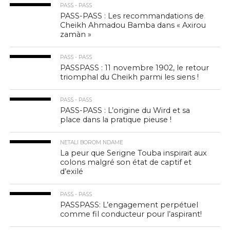
PASS - PASS
PASS-PASS : Les recommandations de
Cheikh Ahmadou Bamba dans « Axirou
zamàn »
PASS - PASS
PASSPASS : 11 novembre 1902, le retour
triomphal du Cheikh parmi les siens !
PASS - PASS
PASS-PASS : L’origine du Wird et sa
place dans la pratique pieuse !
NETALI BOROM NDAME
La peur que Serigne Touba inspirait aux
colons malgré son état de captif et
d’exilé
PASS - PASS
PASSPASS: L’engagement perpétuel
comme fil conducteur pour l’aspirant!