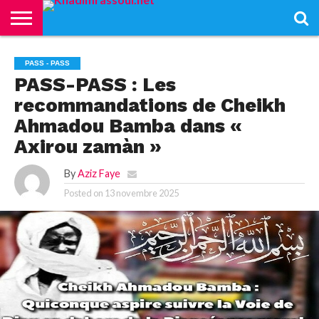
ACCUEIL
KHADIMRASSOUL
LE
ACTUALITÉS
CONTRIBUTIONS
PASS
NETALI
L’ISLAM
VIDÉOS
PASS - PASS
MOURIDISME
–
BOROM
PASS-PASS : Les
PASS
NDAME
recommandations de Cheikh
Ahmadou Bamba dans «
Axirou zamàn »
By
Aziz Faye
Posted on
13 novembre 2025