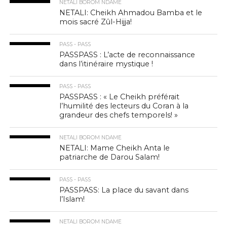
NETALI BOROM NDAME
NETALI: Cheikh Ahmadou Bamba et le
mois sacré Zûl-Hijja!
PASS - PASS
PASSPASS : L’acte de reconnaissance
dans l’itinéraire mystique !
PASS - PASS
PASSPASS : « Le Cheikh préférait
l’humilité des lecteurs du Coran à la
grandeur des chefs temporels! »
NETALI BOROM NDAME
NETALI: Mame Cheikh Anta le
patriarche de Darou Salam!
PASS - PASS
PASSPASS: La place du savant dans
l’Islam!
NETALI BOROM NDAME