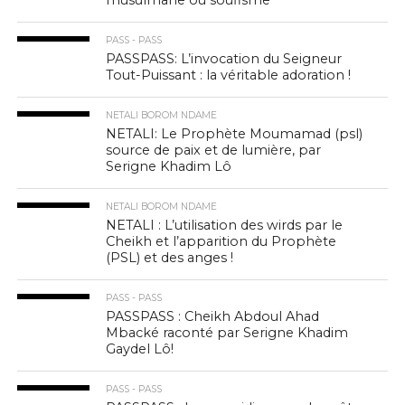
PASS - PASS
PASSPASS: L’invocation du Seigneur
Tout-Puissant : la véritable adoration !
NETALI BOROM NDAME
NETALI: Le Prophète Moumamad (psl)
source de paix et de lumière, par
Serigne Khadim Lô
NETALI BOROM NDAME
NETALI : L’utilisation des wirds par le
Cheikh et l’apparition du Prophète
(PSL) et des anges !
PASS - PASS
PASSPASS : Cheikh Abdoul Ahad
Mbacké raconté par Serigne Khadim
Gaydel Lô!
PASS - PASS