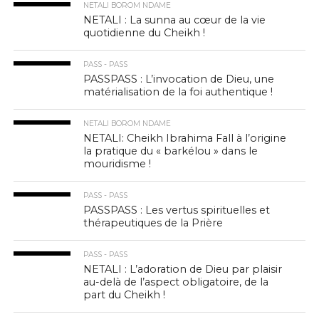
NETALI BOROM NDAME
NETALI : La sunna au cœur de la vie
quotidienne du Cheikh !
PASS - PASS
PASSPASS : L’invocation de Dieu, une
matérialisation de la foi authentique !
NETALI BOROM NDAME
NETALI: Cheikh Ibrahima Fall à l’origine
la pratique du « barkélou » dans le
mouridisme !
PASS - PASS
PASSPASS : Les vertus spirituelles et
thérapeutiques de la Prière
PASS - PASS
NETALI : L’adoration de Dieu par plaisir
au-delà de l’aspect obligatoire, de la
part du Cheikh !