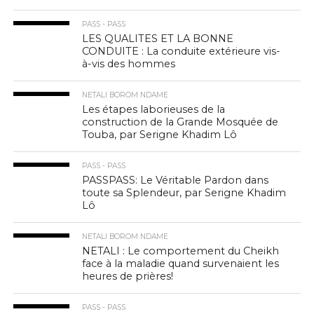
PASS - PASS
LES QUALITES ET LA BONNE
CONDUITE : La conduite extérieure vis-
à-vis des hommes
NETALI BOROM NDAME
Les étapes laborieuses de la
construction de la Grande Mosquée de
Touba, par Serigne Khadim Lô
PASS - PASS
PASSPASS: Le Véritable Pardon dans
toute sa Splendeur, par Serigne Khadim
Lô
NETALI BOROM NDAME
NETALI : Le comportement du Cheikh
face à la maladie quand survenaient les
heures de prières!
PASS - PASS