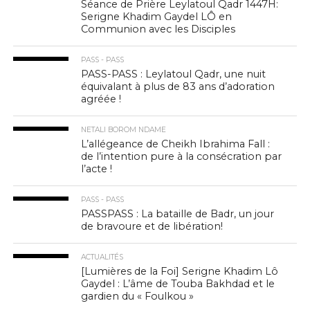
Séance de Prière Leylatoul Qadr 1447H:
Serigne Khadim Gaydel LÔ en
Communion avec les Disciples
PASS - PASS
PASS-PASS : Leylatoul Qadr, une nuit
équivalant à plus de 83 ans d’adoration
agréée !
NETALI BOROM NDAME
L’allégeance de Cheikh Ibrahima Fall :
de l’intention pure à la consécration par
l’acte !
PASS - PASS
PASSPASS : La bataille de Badr, un jour
de bravoure et de libération!
ACTUALITÉS
[Lumières de la Foi] Serigne Khadim Lô
Gaydel : L’âme de Touba Bakhdad et le
gardien du « Foulkou »