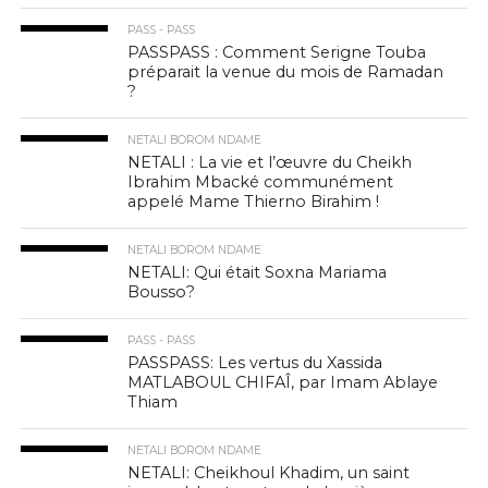
PASS - PASS
PASSPASS : Comment Serigne Touba
préparait la venue du mois de Ramadan
?
NETALI BOROM NDAME
NETALI : La vie et l’œuvre du Cheikh
Ibrahim Mbacké communément
appelé Mame Thierno Birahim !
NETALI BOROM NDAME
NETALI: Qui était Soxna Mariama
Bousso?
PASS - PASS
PASSPASS: Les vertus du Xassida
MATLABOUL CHIFAÎ, par Imam Ablaye
Thiam
NETALI BOROM NDAME
NETALI: Cheikhoul Khadim, un saint