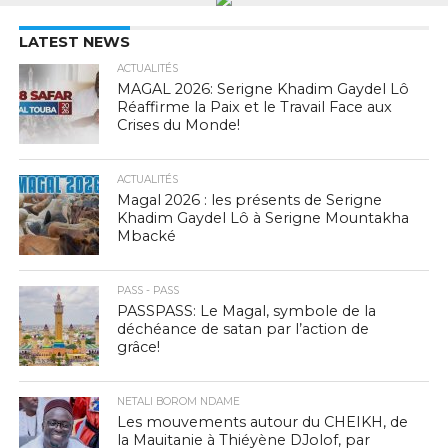
LATEST NEWS
ACTUALITÉS
MAGAL 2026: Serigne Khadim Gaydel Lô
Réaffirme la Paix et le Travail Face aux
Crises du Monde!
ACTUALITÉS
Magal 2026 : les présents de Serigne
Khadim Gaydel Lô à Serigne Mountakha
Mbacké
PASS - PASS
PASSPASS: Le Magal, symbole de la
déchéance de satan par l’action de
grâce!
NETALI BOROM NDAME
Les mouvements autour du CHEIKH, de
la Mauitanie à Thiéyène DJolof, par