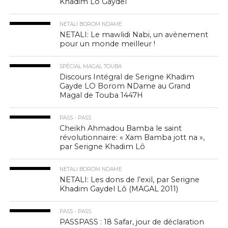
Khadim Lo Gaydel
NETALI BOROM NDAME
NETALI: Le mawlidi Nabi, un avènement
pour un monde meilleur !
SPÉCIAL MAGAL TOUBA
Discours Intégral de Serigne Khadim
Gayde LO Borom NDame au Grand
Magal de Touba 1447H
PASS - PASS
Cheikh Ahmadou Bamba le saint
révolutionnaire: « Xam Bamba jott na »,
par Serigne Khadim Lô
NETALI BOROM NDAME
NETALI: Les dons de l’exil, par Serigne
Khadim Gaydel Lô (MAGAL 2011)
PASS - PASS
PASSPASS : 18 Safar, jour de déclaration