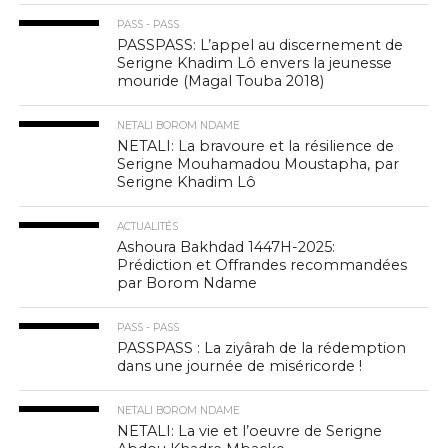
PASS - PASS
PASSPASS: L’appel au discernement de
Serigne Khadim Lô envers la jeunesse
mouride (Magal Touba 2018)
NETALI BOROM NDAME
NETALI: La bravoure et la résilience de
Serigne Mouhamadou Moustapha, par
Serigne Khadim Lô
ACTUALITÉS
Ashoura Bakhdad 1447H-2025:
Prédiction et Offrandes recommandées
par Borom Ndame
PASS - PASS
PASSPASS : La ziyârah de la rédemption
dans une journée de miséricorde !
NETALI BOROM NDAME
NETALI: La vie et l’oeuvre de Serigne