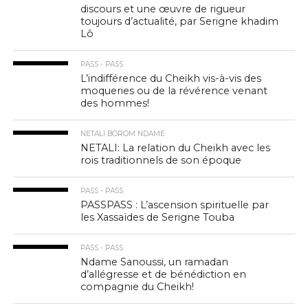
discours et une œuvre de rigueur
toujours d’actualité, par Serigne khadim
Lô
PASS - PASS
L’indifférence du Cheikh vis-à-vis des
moqueries ou de la révérence venant
des hommes!
NETALI BOROM NDAME
NETALI: La relation du Cheikh avec les
rois traditionnels de son époque
PASS - PASS
PASSPASS : L’ascension spirituelle par
les Xassaïdes de Serigne Touba
PASS - PASS
Ndame Sanoussi, un ramadan
d’allégresse et de bénédiction en
compagnie du Cheikh!