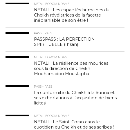
NETALI BOROM NDAME
NETALI : Les capacités humaines du
Cheikh révélatrices de la facette
inébranlable de son être !
PASS - PASS
PASSPASS : LA PERFECTION
SPIRITUELLE (Ihsân)
NETALI BOROM NDAME
NETALI : La résilience des mourides
sous la direction de Cheikh
Mouhamadou Moustapha
PASS - PASS
La conformité du Cheikh à la Sunna et
ses exhortations à l’acquisition de biens
licites!
NETALI BOROM NDAME
NETALI : Le Saint-Coran dans le
quotidien du Cheikh et de ses scribes !