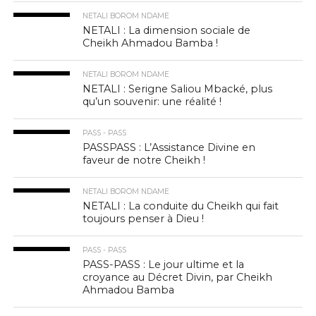
NETALI BOROM NDAME
NETALI : La dimension sociale de
Cheikh Ahmadou Bamba !
NETALI BOROM NDAME
NETALI : Serigne Saliou Mbacké, plus
qu’un souvenir: une réalité !
PASS - PASS
PASSPASS : L’Assistance Divine en
faveur de notre Cheikh !
NETALI BOROM NDAME
NETALI : La conduite du Cheikh qui fait
toujours penser à Dieu !
PASS - PASS
PASS-PASS : Le jour ultime et la
croyance au Décret Divin, par Cheikh
Ahmadou Bamba