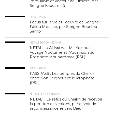
immuable et vecteur de lumière, par
Serigne Khadim Lô
PASS - PASS
Focus sur la vie et l’oeuvre de Serigne
Fallou Mbacké, par Serigne Bouchra
Samb
NETALI BOROM NDAME
NETALI : « Al Isrâ wal-Miʿrâj » ou le
Voyage Nocturne et l’Ascension du
Prophète Mouḥammad (PSL)
PASS - PASS
PASSPASS : Les périples du Cheikh
entre Son Seigneur et le Prophète
(PSL)
NETALI BOROM NDAME
NETALI : Le refus du Cheikh de recevoir
la pension des colons, par devoir de
reconnaissance envers Dieu !