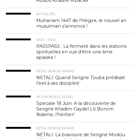
Abdou Khadre Mbacke
ACTUALITÉS
Muharram 1447 de l’Hégire, le nouvel an
musulman s’annonce !
PASS - PASS
PASSPASS : La fermeté dans les stations
spirituelles en vue d’être une âme
apaisée !
NETALI BOROM NDAME
NETALI: Quand Serigne Touba prédisait
l’exil à ses disciples!
18 JUIN BISSOU XEWËL
Spéciale 18 Juin: A la découverte de
Serigne Khadim Gaydel Lô Borom
Ndame, l’héritier!
NETALI BOROM NDAME
NETALI: La bravoure de Serigne Modou