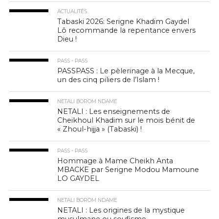
ACTUALITÉS
Tabaski 2026: Serigne Khadim Gaydel
Lô recommande la repentance envers
Dieu !
PASS - PASS
PASSPASS : Le pèlerinage à la Mecque,
un des cinq piliers de l’Islam !
NETALI BOROM NDAME
NETALI : Les enseignements de
Cheikhoul Khadim sur le mois bénit de
« Zhoul-hijja » (Tabaski) !
PASS - PASS
Hommage à Mame Cheikh Anta
MBACKE par Serigne Modou Mamoune
LO GAYDEL
NETALI BOROM NDAME
NETALI : Les origines de la mystique
musulmane ou soufisme