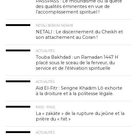
PASSPASS : Le mouridisme ou la quête
des qualités éminentes en vue de
l’accomplissement spirituel !
NETALI BOROM NDAME
NETALI : Le discernement du Cheikh et
son attachement au Coran !
ACTUALITÉS
Touba Bakhdad : un Ramadan 1447 H
placé sous le sceau de la ferveur, du
service et de l’élévation spirituelle
ACTUALITÉS
Aïd El-Fitr : Serigne Khadim Lô exhorte
à la droiture et à la politesse légale.
PASS - PASS
La « zakàte » de la rupture du jeûne et la
prière du « hiit »
ACTUALITÉS