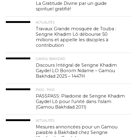
La Gratitude Divine par un guide
spirituel gratifié!
ACTUALITÉS
Travaux Grande mosquée de Touba :
Serigne Khadim Lô débourse 50
millions et appelle les disciples à
contribution
GAMOU BAKHDAD
Discours Intégral de Serigne Khadim
Gaydel LO Borom Ndame – Gamou
Bakhdad 2025 – 1447H
PASS - PASS
PASSPASS: Plaidoirie de Serigne Khadim
Gaydel Lô pour l’unité dans l’islam
(Gamou Bakhdad 2011)
ACTUALITÉS
Mesures annoncées pour un Gamou
paisible à Bakhdad chez Serigne