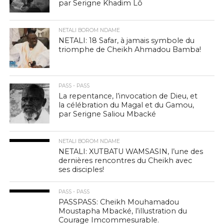
par Serigne Khadim Lô
NETALI BOROM NDAME
NETALI: 18 Safar, à jamais symbole du
triomphe de Cheikh Ahmadou Bamba!
PASS - PASS
La repentance, l’invocation de Dieu, et
la célébration du Magal et du Gamou,
par Serigne Saliou Mbacké
NETALI BOROM NDAME
NETALI: XUTBATU WAMSASIN, l’une des
dernières rencontres du Cheikh avec
ses disciples!
PASS - PASS
PASSPASS: Cheikh Mouhamadou
Moustapha Mbacké, l’illustration du
Courage Imcommesurable.