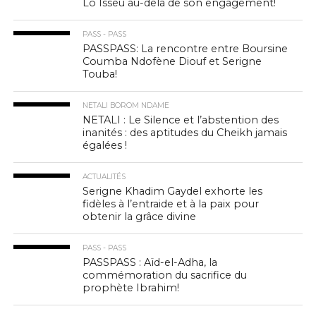
Lô Isseu au-delà de son engagement!
PASS - PASS
PASSPASS: La rencontre entre Boursine
Coumba Ndofène Diouf et Serigne
Touba!
NETALI BOROM NDAME
NETALI : Le Silence et l’abstention des
inanités : des aptitudes du Cheikh jamais
égalées !
ACTUALITÉS
Serigne Khadim Gaydel exhorte les
fidèles à l’entraide et à la paix pour
obtenir la grâce divine
PASS - PASS
PASSPASS : Aïd-el-Adha, la
commémoration du sacrifice du
prophète Ibrahim!