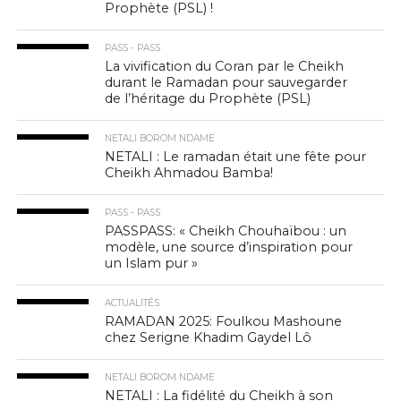
Prophète (PSL) !
PASS - PASS
La vivification du Coran par le Cheikh
durant le Ramadan pour sauvegarder
de l’héritage du Prophète (PSL)
NETALI BOROM NDAME
NETALI : Le ramadan était une fête pour
Cheikh Ahmadou Bamba!
PASS - PASS
PASSPASS: « Cheikh Chouhaïbou : un
modèle, une source d’inspiration pour
un Islam pur »
ACTUALITÉS
RAMADAN 2025: Foulkou Mashoune
chez Serigne Khadim Gaydel Lô
NETALI BOROM NDAME
NETALI : La fidélité du Cheikh à son