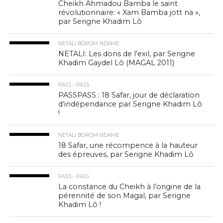
Cheikh Ahmadou Bamba le saint
révolutionnaire: « Xam Bamba jott na »,
par Serigne Khadim Lô
NETALI BOROM NDAME
NETALI: Les dons de l’exil, par Serigne
Khadim Gaydel Lô (MAGAL 2011)
PASS - PASS
PASSPASS : 18 Safar, jour de déclaration
d’indépendance par Serigne Khadim Lô
!
NETALI BOROM NDAME
18 Safar, une récompence à la hauteur
des épreuves, par Serigne Khadim Lô
PASS - PASS
La constance du Cheikh à l’origine de la
pérennité de son Magal, par Serigne
Khadim Lô !