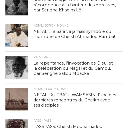
récompence à la hauteur des épreuves,
par Serigne Khadim Lô
NETALI BOROM NDAME
NETALI: 18 Safar, à jamais symbole du
triomphe de Cheikh Ahmadou Bamba!
PASS - PASS
La repentance, l’invocation de Dieu, et
la célébration du Magal et du Gamou,
par Serigne Saliou Mbacké
NETALI BOROM NDAME
NETALI: XUTBATU WAMSASIN, l’une des
dernières rencontres du Cheikh avec
ses disciples!
PASS - PASS
PASSPASS: Cheikh Mouhamadou