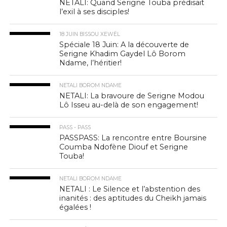
NETALI: Quand Serigne Touba prédisait
l’exil à ses disciples!
18 JUIN BISSOU XEWËL
Spéciale 18 Juin: A la découverte de
Serigne Khadim Gaydel Lô Borom
Ndame, l’héritier!
NETALI BOROM NDAME
NETALI: La bravoure de Serigne Modou
Lô Isseu au-delà de son engagement!
PASS - PASS
PASSPASS: La rencontre entre Boursine
Coumba Ndofène Diouf et Serigne
Touba!
NETALI BOROM NDAME
NETALI : Le Silence et l’abstention des
inanités : des aptitudes du Cheikh jamais
égalées !