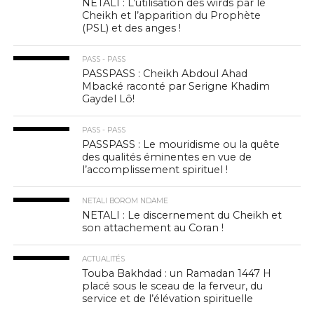
NETALI : L’utilisation des wirds par le
Cheikh et l’apparition du Prophète
(PSL) et des anges !
PASS - PASS
PASSPASS : Cheikh Abdoul Ahad
Mbacké raconté par Serigne Khadim
Gaydel Lô!
PASS - PASS
PASSPASS : Le mouridisme ou la quête
des qualités éminentes en vue de
l’accomplissement spirituel !
NETALI BOROM NDAME
NETALI : Le discernement du Cheikh et
son attachement au Coran !
ACTUALITÉS
Touba Bakhdad : un Ramadan 1447 H
placé sous le sceau de la ferveur, du
service et de l’élévation spirituelle