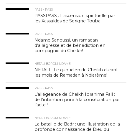
PASS - PASS
PASSPASS : L’ascension spirituelle par
les Xassaïdes de Serigne Touba
PASS - PASS
Ndame Sanoussi, un ramadan
d’allégresse et de bénédiction en
compagnie du Cheikh!
NETALI BOROM NDAME
NETALI : Le quotidien du Cheikh durant
les mois de Ramadan à Ndiarème!
PASS - PASS
L’allégeance de Cheikh Ibrahima Fall :
de l’intention pure à la consécration par
l’acte !
NETALI BOROM NDAME
La bataille de Badr : une illustration de la
profonde connaissance de Dieu du