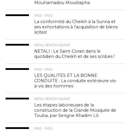
Mouhamadou Moustapha
PASS - PASS
La conformité du Cheikh à la Sunna et
ses exhortations à l’acquisition de biens
licites!
NETALI BOROM NDAME
NETALI : Le Saint-Coran dans le
quotidien du Cheikh et de ses scribes !
PASS - PASS
LES QUALITES ET LA BONNE
CONDUITE : La conduite extérieure vis-
à-vis des hommes
NETALI BOROM NDAME
Les étapes laborieuses de la
construction de la Grande Mosquée de
Touba, par Serigne Khadim Lô
PASS - PASS