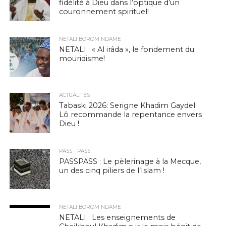
fidélité à Dieu dans l’optique d’un
couronnement spirituel!
NETALI BOROM NDAME
NETALI : « Al irâda », le fondement du
mouridisme!
ACTUALITÉS
Tabaski 2026: Serigne Khadim Gaydel
Lô recommande la repentance envers
Dieu !
PASS - PASS
PASSPASS : Le pèlerinage à la Mecque,
un des cinq piliers de l’Islam !
NETALI BOROM NDAME
NETALI : Les enseignements de