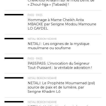
Cheikhoul Khadim sur le mois bénit de
« Zhoul-hijja » (Tabaski) !
PASS - PASS
Hommage à Mame Cheikh Anta
MBACKE par Serigne Modou Mamoune
LO GAYDEL
NETALI BOROM NDAME
NETALI : Les origines de la mystique
musulmane ou soufisme
PASS - PASS
PASSPASS: L’invocation du Seigneur
Tout-Puissant : la véritable adoration !
NETALI BOROM NDAME
NETALI: Le Prophète Moumamad (psl)
source de paix et de lumière, par
Serigne Khadim Lô
NETALI BOROM NDAME