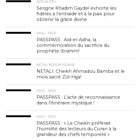
ACTUALITÉS
Serigne Khadim Gaydel exhorte les
fidèles à l’entraide et à la paix pour
obtenir la grâce divine
PASS - PASS
PASSPASS : Aïd-el-Adha, la
commémoration du sacrifice du
prophète Ibrahim!
NETALI BOROM NDAME
NETALI: Cheikh Ahmadou Bamba et le
mois sacré Zûl-Hijja!
PASS - PASS
PASSPASS : L’acte de reconnaissance
dans l’itinéraire mystique !
PASS - PASS
PASSPASS : « Le Cheikh préférait
l’humilité des lecteurs du Coran à la
grandeur des chefs temporels! »