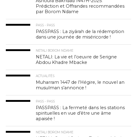
Ashoura Bakhdad 1447H-2025:
Prédiction et Offrandes recommandées
par Borom Ndame
PASS - PASS
PASSPASS : La ziyârah de la rédemption
dans une journée de miséricorde !
NETALI BOROM NDAME
NETALI: La vie et l’oeuvre de Serigne
Abdou Khadre Mbacke
ACTUALITÉS
Muharram 1447 de l’Hégire, le nouvel an
musulman s’annonce !
PASS - PASS
PASSPASS : La fermeté dans les stations
spirituelles en vue d’être une âme
apaisée !
NETALI BOROM NDAME