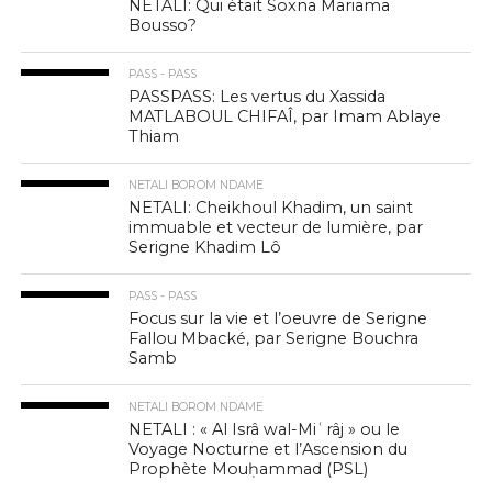
NETALI: Qui était Soxna Mariama
Bousso?
PASS - PASS
PASSPASS: Les vertus du Xassida
MATLABOUL CHIFAÎ, par Imam Ablaye
Thiam
NETALI BOROM NDAME
NETALI: Cheikhoul Khadim, un saint
immuable et vecteur de lumière, par
Serigne Khadim Lô
PASS - PASS
Focus sur la vie et l’oeuvre de Serigne
Fallou Mbacké, par Serigne Bouchra
Samb
NETALI BOROM NDAME
NETALI : « Al Isrâ wal-Miʿrâj » ou le
Voyage Nocturne et l’Ascension du
Prophète Mouḥammad (PSL)