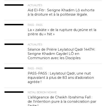
ACTUALITÉS
Aïd El-Fitr : Serigne Khadim Lô exhorte
à la droiture et à la politesse légale.
PASS - PASS
La « zakàte » de la rupture du jeûne et la
prière du « hiit »
ACTUALITÉS
Séance de Prière Leylatoul Qadr 1447H:
Serigne Khadim Gaydel LÔ en
Communion avec les Disciples
PASS - PASS
PASS-PASS : Leylatoul Qadr, une nuit
équivalant à plus de 83 ans d’adoration
agréée !
NETALI BOROM NDAME
L’allégeance de Cheikh Ibrahima Fall :
de l’intention pure à la consécration par
l’acte !