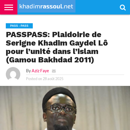
ACCUEIL
KHADIMRASSOUL
LE
ACTUALITÉS
CONTRIBUTIONS
PASS
NETALI
L’ISLAM
VIDÉOS
PASS - PASS
MOURIDISME
–
BOROM
PASSPASS: Plaidoirie de
PASS
NDAME
Serigne Khadim Gaydel Lô
pour l’unité dans l’islam
(Gamou Bakhdad 2011)
By
Aziz Faye
Posted on
28 août 2025