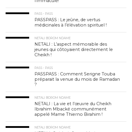
l’immaculé!
PASS - PASS
PASSPASS : Le jeûne, de vertus
médicinales à l’élévation spirituel !
NETALI BOROM NDAME
NETALI : L’aspect mémorable des
jeunes qui côtoyaient directement le
Cheikh !
PASS - PASS
PASSPASS : Comment Serigne Touba
préparait la venue du mois de Ramadan
?
NETALI BOROM NDAME
NETALI : La vie et l’œuvre du Cheikh
Ibrahim Mbacké communément
appelé Mame Thierno Birahim !
NETALI BOROM NDAME