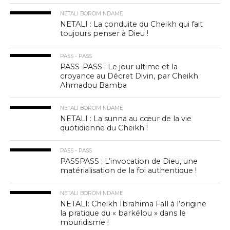
NETALI BOROM NDAME
NETALI : La conduite du Cheikh qui fait
toujours penser à Dieu !
PASS - PASS
PASS-PASS : Le jour ultime et la
croyance au Décret Divin, par Cheikh
Ahmadou Bamba
NETALI BOROM NDAME
NETALI : La sunna au cœur de la vie
quotidienne du Cheikh !
PASS - PASS
PASSPASS : L’invocation de Dieu, une
matérialisation de la foi authentique !
NETALI BOROM NDAME
NETALI: Cheikh Ibrahima Fall à l’origine
la pratique du « barkélou » dans le
mouridisme !