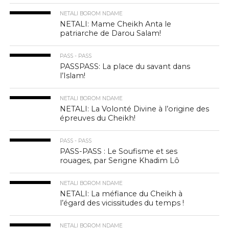
NETALI BOROM NDAME
NETALI: Mame Cheikh Anta le
patriarche de Darou Salam!
PASS - PASS
PASSPASS: La place du savant dans
l’Islam!
NETALI BOROM NDAME
NETALI: La Volonté Divine à l’origine des
épreuves du Cheikh!
PASS - PASS
PASS-PASS : Le Soufisme et ses
rouages, par Serigne Khadim Lô
NETALI BOROM NDAME
NETALI: La méfiance du Cheikh à
l’égard des vicissitudes du temps !
NETALI BOROM NDAME