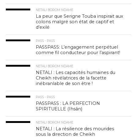
NETALI BOROM NDAME
La peur que Serigne Touba inspirait aux
colons malgré son état de captif et
d’exilé
PASS - PASS
PASSPASS: L’engagement perpétuel
comme fil conducteur pour l’aspirant!
NETALI BOROM NDAME
NETALI : Les capacités humaines du
Cheikh révélatrices de la facette
inébranlable de son être !
PASS - PASS
PASSPASS : LA PERFECTION
SPIRITUELLE (Ihsân)
NETALI BOROM NDAME
NETALI : La résilience des mourides
sous la direction de Cheikh