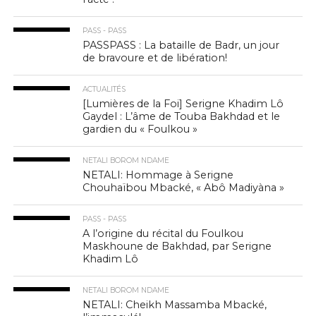
PASS - PASS
PASSPASS : La bataille de Badr, un jour
de bravoure et de libération!
ACTUALITÉS
[Lumières de la Foi] Serigne Khadim Lô
Gaydel : L’âme de Touba Bakhdad et le
gardien du « Foulkou »
NETALI BOROM NDAME
NETALI: Hommage à Serigne
Chouhaïbou Mbacké, « Abô Madiyàna »
PASS - PASS
A l’origine du récital du Foulkou
Maskhoune de Bakhdad, par Serigne
Khadim Lô
NETALI BOROM NDAME
NETALI: Cheikh Massamba Mbacké,