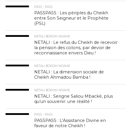
PASS - PASS
PASSPASS : Les périples du Cheikh
entre Son Seigneur et le Prophète
(PSL)
NETALI BOROM NDAME
NETALI : Le refus du Cheikh de recevoir
la pension des colons, par devoir de
reconnaissance envers Dieu !
NETALI BOROM NDAME
NETALI : La dimension sociale de
Cheikh Ahmadou Bamba !
NETALI BOROM NDAME
NETALI : Serigne Saliou Mbacké, plus
qu’un souvenir: une réalité !
PASS - PASS
PASSPASS : L’Assistance Divine en
faveur de notre Cheikh !