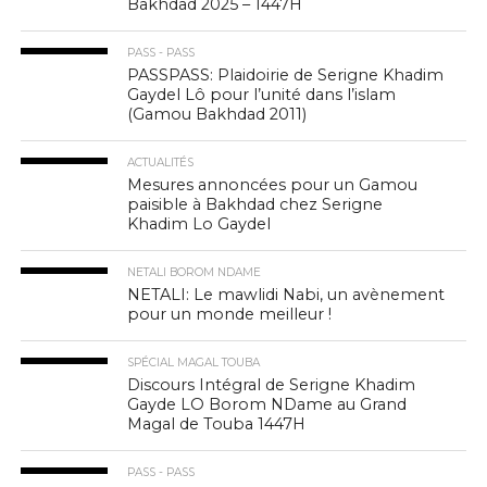
Bakhdad 2025 – 1447H
PASS - PASS
PASSPASS: Plaidoirie de Serigne Khadim
Gaydel Lô pour l’unité dans l’islam
(Gamou Bakhdad 2011)
ACTUALITÉS
Mesures annoncées pour un Gamou
paisible à Bakhdad chez Serigne
Khadim Lo Gaydel
NETALI BOROM NDAME
NETALI: Le mawlidi Nabi, un avènement
pour un monde meilleur !
SPÉCIAL MAGAL TOUBA
Discours Intégral de Serigne Khadim
Gayde LO Borom NDame au Grand
Magal de Touba 1447H
PASS - PASS