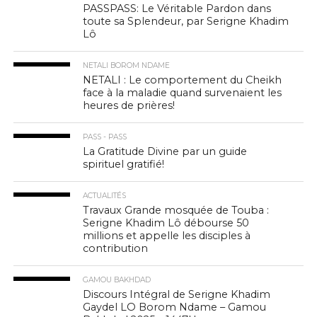
PASSPASS: Le Véritable Pardon dans
toute sa Splendeur, par Serigne Khadim
Lô
NETALI BOROM NDAME
NETALI : Le comportement du Cheikh
face à la maladie quand survenaient les
heures de prières!
PASS - PASS
La Gratitude Divine par un guide
spirituel gratifié!
ACTUALITÉS
Travaux Grande mosquée de Touba :
Serigne Khadim Lô débourse 50
millions et appelle les disciples à
contribution
GAMOU BAKHDAD
Discours Intégral de Serigne Khadim
Gaydel LO Borom Ndame – Gamou