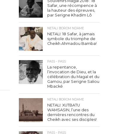
Souvenirs Magal 2018 : 18
Safar, une récompence à
la hauteur des épreuves,
par Serigne Khadim Lô
NETALI BOROM NDAME
NETALI: 18 Safar, à jamais
symbole du triomphe de
Cheikh Ahmadou Bamba!
PASS - PASS
La repentance,
l’invocation de Dieu, et la
célébration du Magal et du
Gamou, par Serigne Saliou
Mbacké
NETALI BOROM NDAME
NETALI: XUTBATU
WAMSASIN, l’une des
dernières rencontres du
Cheikh avec ses disciples!
PASS - PASS