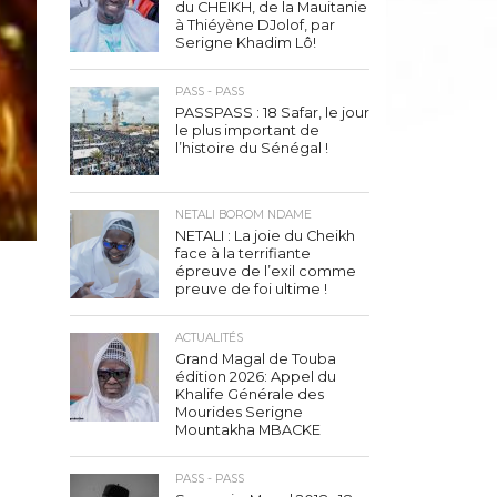
du CHEIKH, de la Mauitanie
à Thiéyène DJolof, par
Serigne Khadim Lô!
PASS - PASS
PASSPASS : 18 Safar, le jour
le plus important de
l’histoire du Sénégal !
NETALI BOROM NDAME
NETALI : La joie du Cheikh
face à la terrifiante
épreuve de l’exil comme
preuve de foi ultime !
ACTUALITÉS
Grand Magal de Touba
édition 2026: Appel du
Khalife Générale des
Mourides Serigne
Mountakha MBACKE
PASS - PASS