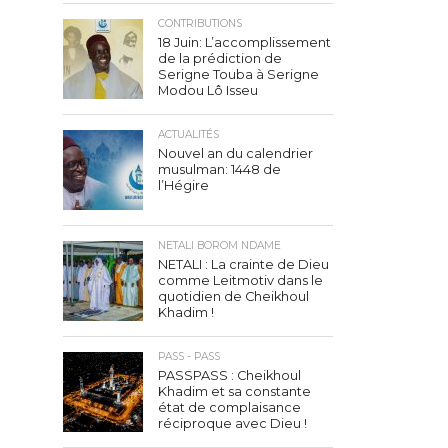
CONTRIBUTIONS
18 Juin: L’accomplissement
de la prédiction de
Serigne Touba à Serigne
Modou Lô Isseu
ACTUALITÉS
Nouvel an du calendrier
musulman: 1448 de
l’Hégire
NETALI BOROM NDAME
NETALI : La crainte de Dieu
comme Leitmotiv dans le
quotidien de Cheikhoul
Khadim !
PASS - PASS
PASSPASS : Cheikhoul
Khadim et sa constante
état de complaisance
réciproque avec Dieu !