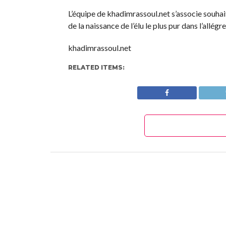
L’équipe de khadimrassoul.net s’associe souha
de la naissance de l’élu le plus pur dans l’allégr
khadimrassoul.net
RELATED ITEMS: