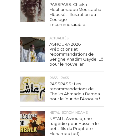
PASSPASS: Cheikh
Mouhamadou Moustapha
Mbacké, l’illustration du
Courage
Imcommesurable.
ACTUALITÉS
ASHOURA 2026 :
Prédictions et
recommandations de
Serigne Khadim Gaydel Lô
pour le nouvel an!
PASS - PASS
PASSPASS : Les
recommandations de
Cheikh Ahmadou Bamba
pour le jour de l’Ashoura !
NETALI BOROM NDAME
NETALI : Ashoura, une
tragédie pour Hussein le
petit-fils du Prophète
Mohamed (psl)