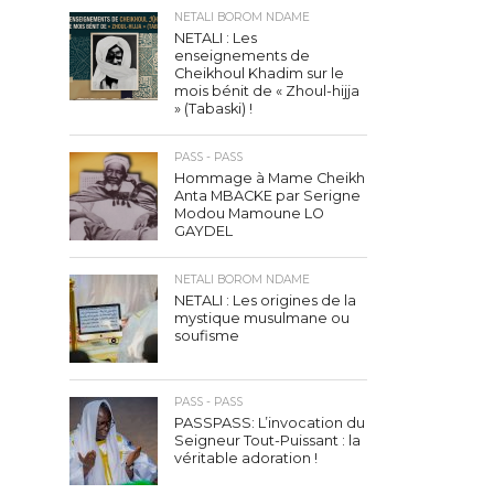
NETALI BOROM NDAME
NETALI : Les
enseignements de
Cheikhoul Khadim sur le
mois bénit de « Zhoul-hijja
» (Tabaski) !
PASS - PASS
Hommage à Mame Cheikh
Anta MBACKE par Serigne
Modou Mamoune LO
GAYDEL
NETALI BOROM NDAME
NETALI : Les origines de la
mystique musulmane ou
soufisme
PASS - PASS
PASSPASS: L’invocation du
Seigneur Tout-Puissant : la
véritable adoration !