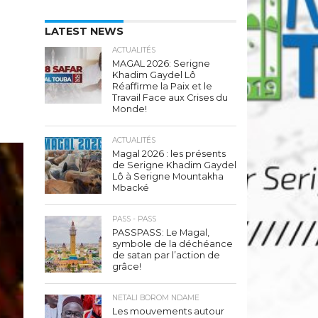
LATEST NEWS
ACTUALITÉS
MAGAL 2026: Serigne
Khadim Gaydel Lô
Réaffirme la Paix et le
Travail Face aux Crises du
Monde!
ACTUALITÉS
Magal 2026 : les présents
de Serigne Khadim Gaydel
Lô à Serigne Mountakha
Mbacké
PASS - PASS
PASSPASS: Le Magal,
symbole de la déchéance
de satan par l’action de
grâce!
NETALI BOROM NDAME
Les mouvements autour