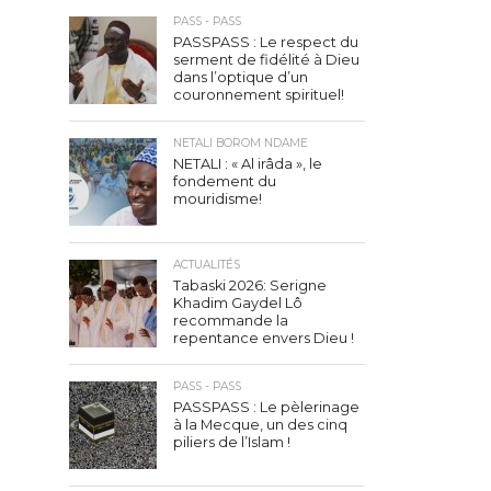
PASS - PASS
PASSPASS : Le respect du
serment de fidélité à Dieu
dans l’optique d’un
couronnement spirituel!
NETALI BOROM NDAME
NETALI : « Al irâda », le
fondement du
mouridisme!
ACTUALITÉS
Tabaski 2026: Serigne
Khadim Gaydel Lô
recommande la
repentance envers Dieu !
PASS - PASS
PASSPASS : Le pèlerinage
à la Mecque, un des cinq
piliers de l’Islam !