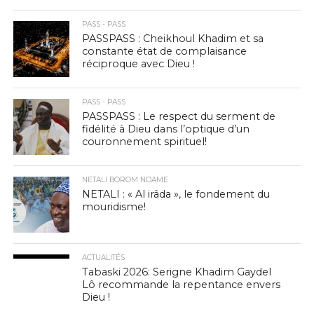
PASS - PASS
PASSPASS : Cheikhoul Khadim et sa
constante état de complaisance
réciproque avec Dieu !
PASS - PASS
PASSPASS : Le respect du serment de
fidélité à Dieu dans l’optique d’un
couronnement spirituel!
NETALI BOROM NDAME
NETALI : « Al irâda », le fondement du
mouridisme!
ACTUALITÉS
Tabaski 2026: Serigne Khadim Gaydel
Lô recommande la repentance envers
Dieu !