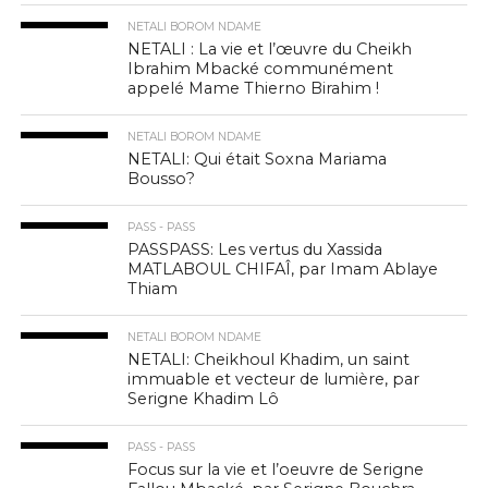
NETALI BOROM NDAME
NETALI : La vie et l’œuvre du Cheikh
Ibrahim Mbacké communément
appelé Mame Thierno Birahim !
NETALI BOROM NDAME
NETALI: Qui était Soxna Mariama
Bousso?
PASS - PASS
PASSPASS: Les vertus du Xassida
MATLABOUL CHIFAÎ, par Imam Ablaye
Thiam
NETALI BOROM NDAME
NETALI: Cheikhoul Khadim, un saint
immuable et vecteur de lumière, par
Serigne Khadim Lô
PASS - PASS
Focus sur la vie et l’oeuvre de Serigne