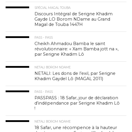
SPÉCIAL MAGAL TOUBA
Discours Intégral de Serigne Khadim
Gayde LO Borom NDame au Grand
Magal de Touba 1447H
PASS - PASS
Cheikh Ahmadou Bamba le saint
révolutionnaire: « Xam Bamba jott na »,
par Serigne Khadim Lô
NETALI BOROM NDAME
NETALI: Les dons de l’exil, par Serigne
Khadim Gaydel Lô (MAGAL 2011)
PASS - PASS
PASSPASS : 18 Safar, jour de déclaration
d’indépendance par Serigne Khadim Lô
!
NETALI BOROM NDAME
18 Safar, une récompence à la hauteur