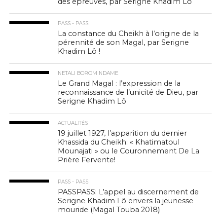
des épreuves, par Serigne Khadim Lô
PASS - PASS
La constance du Cheikh à l’origine de la
pérennité de son Magal, par Serigne
Khadim Lô !
NETALI BOROM NDAME
Le Grand Magal : l’expression de la
reconnaissance de l’unicité de Dieu, par
Serigne Khadim Lô
ACTUALITÉS
19 juillet 1927, l’apparition du dernier
Khassida du Cheikh: « Khatimatoul
Mounajati » ou le Couronnement De La
Prière Fervente!
PASS - PASS
PASSPASS: L’appel au discernement de
Serigne Khadim Lô envers la jeunesse
mouride (Magal Touba 2018)