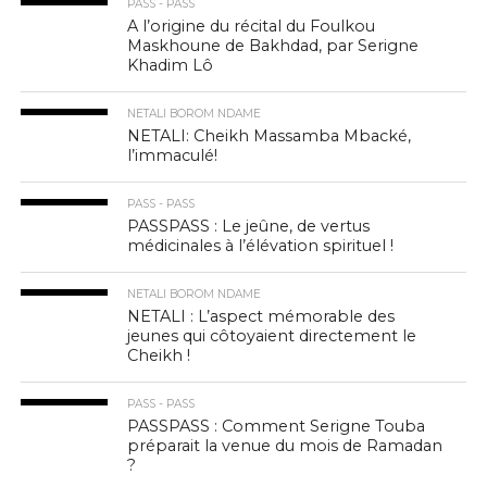
PASS - PASS
A l’origine du récital du Foulkou
Maskhoune de Bakhdad, par Serigne
Khadim Lô
NETALI BOROM NDAME
NETALI: Cheikh Massamba Mbacké,
l’immaculé!
PASS - PASS
PASSPASS : Le jeûne, de vertus
médicinales à l’élévation spirituel !
NETALI BOROM NDAME
NETALI : L’aspect mémorable des
jeunes qui côtoyaient directement le
Cheikh !
PASS - PASS
PASSPASS : Comment Serigne Touba
préparait la venue du mois de Ramadan
?