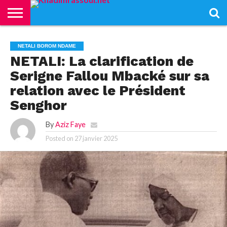
ACCUEIL
KHADIMRASSOUL
LE
ACTUALITÉS
CONTRIBUTIONS
PASS
NETALI
L’ISLAM
VIDÉOS
NETALI BOROM NDAME
MOURIDISME
–
BOROM
PASS
NDAME
NETALI: La clarification de
Serigne Fallou Mbacké sur sa
relation avec le Président
Senghor
By
Aziz Faye
Posted on
27 janvier 2025