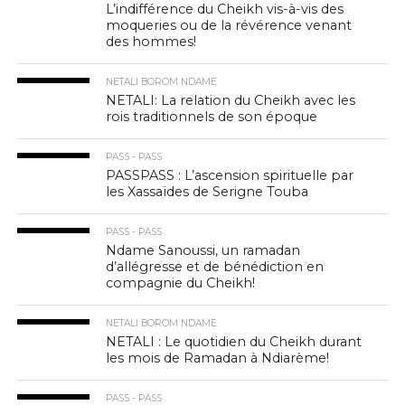
L’indifférence du Cheikh vis-à-vis des
moqueries ou de la révérence venant
des hommes!
NETALI BOROM NDAME
NETALI: La relation du Cheikh avec les
rois traditionnels de son époque
PASS - PASS
PASSPASS : L’ascension spirituelle par
les Xassaïdes de Serigne Touba
PASS - PASS
Ndame Sanoussi, un ramadan
d’allégresse et de bénédiction en
compagnie du Cheikh!
NETALI BOROM NDAME
NETALI : Le quotidien du Cheikh durant
les mois de Ramadan à Ndiarème!
PASS - PASS