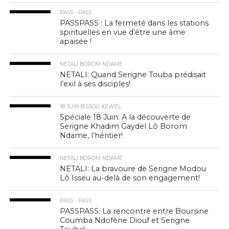
PASS - PASS
PASSPASS : La fermeté dans les stations
spirituelles en vue d’être une âme
apaisée !
NETALI BOROM NDAME
NETALI: Quand Serigne Touba prédisait
l’exil à ses disciples!
18 JUIN BISSOU XEWËL
Spéciale 18 Juin: A la découverte de
Serigne Khadim Gaydel Lô Borom
Ndame, l’héritier!
NETALI BOROM NDAME
NETALI: La bravoure de Serigne Modou
Lô Isseu au-delà de son engagement!
PASS - PASS
PASSPASS: La rencontre entre Boursine
Coumba Ndofène Diouf et Serigne