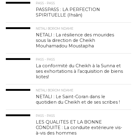
PASS - PASS
PASSPASS : LA PERFECTION
SPIRITUELLE (Ihsân)
NETALI BOROM NDAME
NETALI : La résilience des mourides
sous la direction de Cheikh
Mouhamadou Moustapha
PASS - PASS
La conformité du Cheikh à la Sunna et
ses exhortations à l’acquisition de biens
licites!
NETALI BOROM NDAME
NETALI : Le Saint-Coran dans le
quotidien du Cheikh et de ses scribes !
PASS - PASS
LES QUALITES ET LA BONNE
CONDUITE : La conduite extérieure vis-
à-vis des hommes