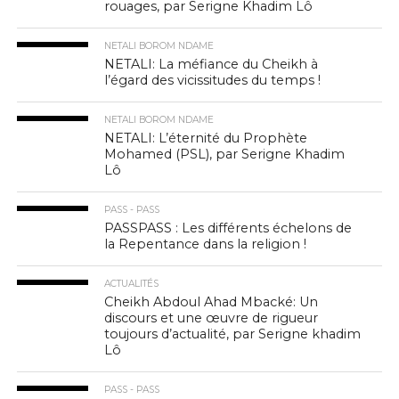
rouages, par Serigne Khadim Lô
NETALI BOROM NDAME
NETALI: La méfiance du Cheikh à
l’égard des vicissitudes du temps !
NETALI BOROM NDAME
NETALI: L’éternité du Prophète
Mohamed (PSL), par Serigne Khadim
Lô
PASS - PASS
PASSPASS : Les différents échelons de
la Repentance dans la religion !
ACTUALITÉS
Cheikh Abdoul Ahad Mbacké: Un
discours et une œuvre de rigueur
toujours d’actualité, par Serigne khadim
Lô
PASS - PASS