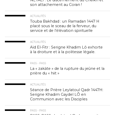
NETALI : Le discernement du Cheikh et
son attachement au Coran !
ACTUALITÉS
Touba Bakhdad : un Ramadan 1447 H
placé sous le sceau de la ferveur, du
service et de l’élévation spirituelle
ACTUALITÉS
Aïd El-Fitr : Serigne Khadim Lô exhorte
à la droiture et à la politesse légale.
PASS - PASS
La « zakàte » de la rupture du jeûne et la
prière du « hiit »
ACTUALITÉS
Séance de Prière Leylatoul Qadr 1447H:
Serigne Khadim Gaydel LÔ en
Communion avec les Disciples
PASS - PASS