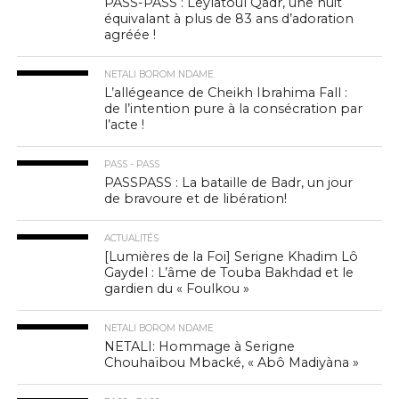
PASS-PASS : Leylatoul Qadr, une nuit
équivalant à plus de 83 ans d’adoration
agréée !
NETALI BOROM NDAME
L’allégeance de Cheikh Ibrahima Fall :
de l’intention pure à la consécration par
l’acte !
PASS - PASS
PASSPASS : La bataille de Badr, un jour
de bravoure et de libération!
ACTUALITÉS
[Lumières de la Foi] Serigne Khadim Lô
Gaydel : L’âme de Touba Bakhdad et le
gardien du « Foulkou »
NETALI BOROM NDAME
NETALI: Hommage à Serigne
Chouhaïbou Mbacké, « Abô Madiyàna »