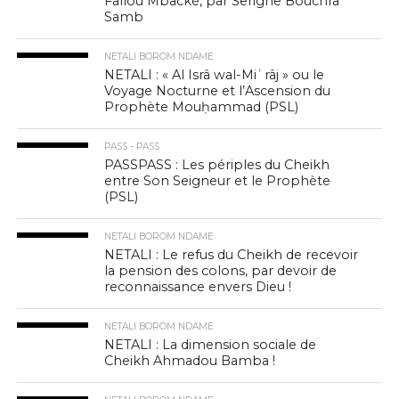
Fallou Mbacké, par Serigne Bouchra
Samb
NETALI BOROM NDAME
NETALI : « Al Isrâ wal-Miʿrâj » ou le
Voyage Nocturne et l’Ascension du
Prophète Mouḥammad (PSL)
PASS - PASS
PASSPASS : Les périples du Cheikh
entre Son Seigneur et le Prophète
(PSL)
NETALI BOROM NDAME
NETALI : Le refus du Cheikh de recevoir
la pension des colons, par devoir de
reconnaissance envers Dieu !
NETALI BOROM NDAME
NETALI : La dimension sociale de
Cheikh Ahmadou Bamba !