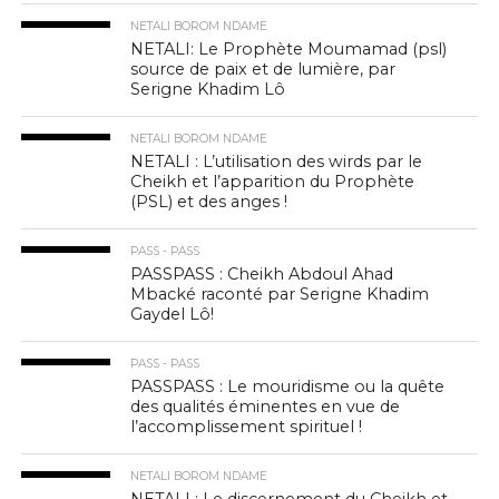
NETALI BOROM NDAME
NETALI: Le Prophète Moumamad (psl)
source de paix et de lumière, par
Serigne Khadim Lô
NETALI BOROM NDAME
NETALI : L’utilisation des wirds par le
Cheikh et l’apparition du Prophète
(PSL) et des anges !
PASS - PASS
PASSPASS : Cheikh Abdoul Ahad
Mbacké raconté par Serigne Khadim
Gaydel Lô!
PASS - PASS
PASSPASS : Le mouridisme ou la quête
des qualités éminentes en vue de
l’accomplissement spirituel !
NETALI BOROM NDAME