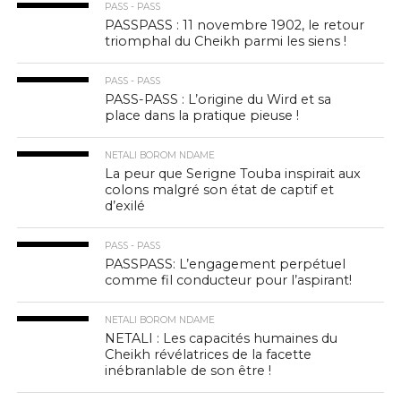
PASS - PASS
PASSPASS : 11 novembre 1902, le retour
triomphal du Cheikh parmi les siens !
PASS - PASS
PASS-PASS : L’origine du Wird et sa
place dans la pratique pieuse !
NETALI BOROM NDAME
La peur que Serigne Touba inspirait aux
colons malgré son état de captif et
d’exilé
PASS - PASS
PASSPASS: L’engagement perpétuel
comme fil conducteur pour l’aspirant!
NETALI BOROM NDAME
NETALI : Les capacités humaines du
Cheikh révélatrices de la facette
inébranlable de son être !