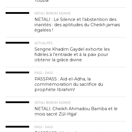
Touba!
NETALI BOROM NDAME
NETALI : Le Silence et l’abstention des
inanités : des aptitudes du Cheikh jamais
égalées !
ACTUALITÉS
Serigne Khadim Gaydel exhorte les
fidèles à l’entraide et à la paix pour
obtenir la grâce divine
PASS - PASS
PASSPASS : Aïd-el-Adha, la
commémoration du sacrifice du
prophète Ibrahim!
NETALI BOROM NDAME
NETALI: Cheikh Ahmadou Bamba et le
mois sacré Zûl-Hijja!
PASS - PASS