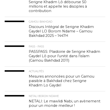
Serigne Khadim Lô débourse 50
millions et appelle les disciples à
contribution
GAMOU BAKHDAD
Discours Intégral de Serigne Khadim
Gaydel LO Borom Ndame – Gamou
Bakhdad 2025 – 1447H
PASS - PASS
PASSPASS: Plaidoirie de Serigne Khadim
Gaydel Lô pour l’unité dans l’islam
(Gamou Bakhdad 2011)
ACTUALITÉS
Mesures annoncées pour un Gamou
paisible à Bakhdad chez Serigne
Khadim Lo Gaydel
NETALI BOROM NDAME
NETALI: Le mawlidi Nabi, un avènement
pour un monde meilleur !