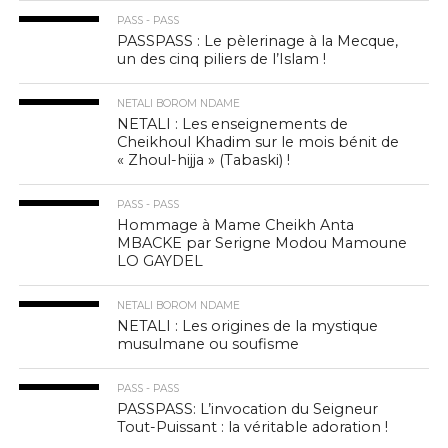
PASS - PASS
PASSPASS : Le pèlerinage à la Mecque,
un des cinq piliers de l’Islam !
NETALI BOROM NDAME
NETALI : Les enseignements de
Cheikhoul Khadim sur le mois bénit de
« Zhoul-hijja » (Tabaski) !
PASS - PASS
Hommage à Mame Cheikh Anta
MBACKE par Serigne Modou Mamoune
LO GAYDEL
NETALI BOROM NDAME
NETALI : Les origines de la mystique
musulmane ou soufisme
PASS - PASS
PASSPASS: L’invocation du Seigneur
Tout-Puissant : la véritable adoration !