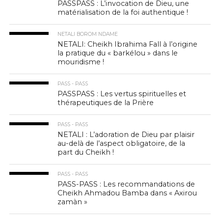
PASSPASS : L’invocation de Dieu, une
matérialisation de la foi authentique !
NETALI BOROM NDAME
NETALI: Cheikh Ibrahima Fall à l’origine
la pratique du « barkélou » dans le
mouridisme !
PASS - PASS
PASSPASS : Les vertus spirituelles et
thérapeutiques de la Prière
PASS - PASS
NETALI : L’adoration de Dieu par plaisir
au-delà de l’aspect obligatoire, de la
part du Cheikh !
PASS - PASS
PASS-PASS : Les recommandations de
Cheikh Ahmadou Bamba dans « Axirou
zamàn »