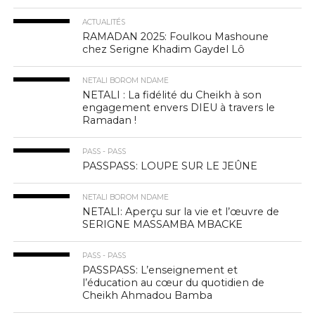
ACTUALITÉS
RAMADAN 2025: Foulkou Mashoune
chez Serigne Khadim Gaydel Lô
NETALI BOROM NDAME
NETALI : La fidélité du Cheikh à son
engagement envers DIEU à travers le
Ramadan !
PASS - PASS
PASSPASS: LOUPE SUR LE JEÛNE
NETALI BOROM NDAME
NETALI: Aperçu sur la vie et l’œuvre de
SERIGNE MASSAMBA MBACKE
PASS - PASS
PASSPASS: L’enseignement et
l’éducation au cœur du quotidien de
Cheikh Ahmadou Bamba