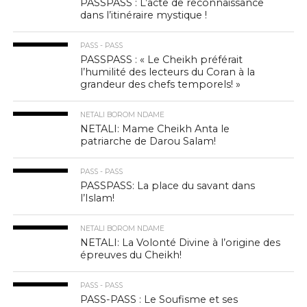
PASSPASS : L’acte de reconnaissance
dans l’itinéraire mystique !
PASS - PASS
PASSPASS : « Le Cheikh préférait
l’humilité des lecteurs du Coran à la
grandeur des chefs temporels! »
NETALI BOROM NDAME
NETALI: Mame Cheikh Anta le
patriarche de Darou Salam!
PASS - PASS
PASSPASS: La place du savant dans
l’Islam!
NETALI BOROM NDAME
NETALI: La Volonté Divine à l’origine des
épreuves du Cheikh!
PASS - PASS
PASS-PASS : Le Soufisme et ses