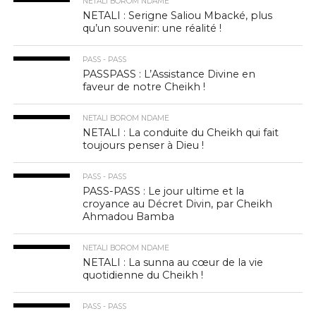
NETALI BOROM NDAME
NETALI : Serigne Saliou Mbacké, plus
qu’un souvenir: une réalité !
PASS - PASS
PASSPASS : L’Assistance Divine en
faveur de notre Cheikh !
NETALI BOROM NDAME
NETALI : La conduite du Cheikh qui fait
toujours penser à Dieu !
PASS - PASS
PASS-PASS : Le jour ultime et la
croyance au Décret Divin, par Cheikh
Ahmadou Bamba
NETALI BOROM NDAME
NETALI : La sunna au cœur de la vie
quotidienne du Cheikh !
PASS - PASS