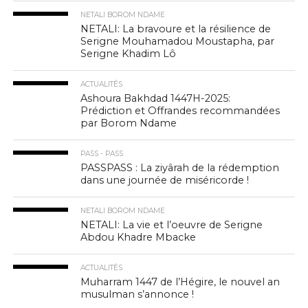
NETALI BOROM NDAME
NETALI: La bravoure et la résilience de
Serigne Mouhamadou Moustapha, par
Serigne Khadim Lô
ACTUALITÉS
Ashoura Bakhdad 1447H-2025:
Prédiction et Offrandes recommandées
par Borom Ndame
PASS - PASS
PASSPASS : La ziyârah de la rédemption
dans une journée de miséricorde !
NETALI BOROM NDAME
NETALI: La vie et l’oeuvre de Serigne
Abdou Khadre Mbacke
ACTUALITÉS
Muharram 1447 de l’Hégire, le nouvel an
musulman s’annonce !