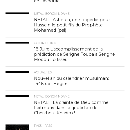
de l’Ashoura !
NETALI BOROM NDAME
NETALI : Ashoura, une tragédie pour
Hussein le petit-fils du Prophète
Mohamed (psl)
CONTRIBUTIONS
18 Juin: L’accomplissement de la
prédiction de Serigne Touba à Serigne
Modou Lô Isseu
ACTUALITÉS
Nouvel an du calendrier musulman:
1448 de l’Hégire
NETALI BOROM NDAME
NETALI : La crainte de Dieu comme
Leitmotiv dans le quotidien de
Cheikhoul Khadim !
PASS - PASS