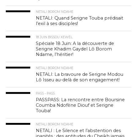
NETALI BOROM NDAME
NETALI: Quand Serigne Touba prédisait
l’exil à ses disciples!
18 JUIN BISSOU XEWËL
Spéciale 18 Juin: A la découverte de
Serigne Khadim Gaydel Lô Borom
Ndame, l’héritier!
NETALI BOROM NDAME
NETALI: La bravoure de Serigne Modou
Lô Isseu au-delà de son engagement!
PASS - PASS
PASSPASS: La rencontre entre Boursine
Coumba Ndofène Diouf et Serigne
Touba!
NETALI BOROM NDAME
NETALI : Le Silence et l’abstention des
inanités : des aptitudes du Cheikh jamais