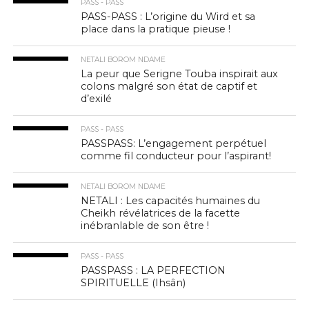
PASS - PASS
PASS-PASS : L’origine du Wird et sa
place dans la pratique pieuse !
NETALI BOROM NDAME
La peur que Serigne Touba inspirait aux
colons malgré son état de captif et
d’exilé
PASS - PASS
PASSPASS: L’engagement perpétuel
comme fil conducteur pour l’aspirant!
NETALI BOROM NDAME
NETALI : Les capacités humaines du
Cheikh révélatrices de la facette
inébranlable de son être !
PASS - PASS
PASSPASS : LA PERFECTION
SPIRITUELLE (Ihsân)