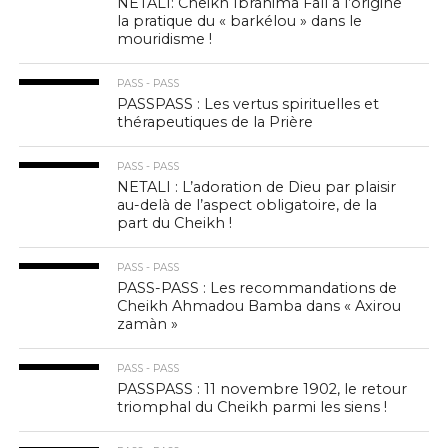
NETALI: Cheikh Ibrahima Fall à l’origine
la pratique du « barkélou » dans le
mouridisme !
PASS - PASS
PASSPASS : Les vertus spirituelles et
thérapeutiques de la Prière
PASS - PASS
NETALI : L’adoration de Dieu par plaisir
au-delà de l’aspect obligatoire, de la
part du Cheikh !
PASS - PASS
PASS-PASS : Les recommandations de
Cheikh Ahmadou Bamba dans « Axirou
zamàn »
PASS - PASS
PASSPASS : 11 novembre 1902, le retour
triomphal du Cheikh parmi les siens !