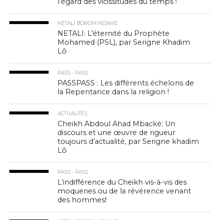
l’égard des vicissitudes du temps !
NETALI BOROM NDAME
NETALI: L’éternité du Prophète
Mohamed (PSL), par Serigne Khadim
Lô
PASS - PASS
PASSPASS : Les différents échelons de
la Repentance dans la religion !
ACTUALITÉS
Cheikh Abdoul Ahad Mbacké: Un
discours et une œuvre de rigueur
toujours d’actualité, par Serigne khadim
Lô
PASS - PASS
L’indifférence du Cheikh vis-à-vis des
moqueries ou de la révérence venant
des hommes!