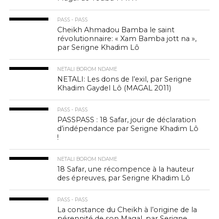
PASS - PASS
Cheikh Ahmadou Bamba le saint
révolutionnaire: « Xam Bamba jott na »,
par Serigne Khadim Lô
NETALI BOROM NDAME
NETALI: Les dons de l’exil, par Serigne
Khadim Gaydel Lô (MAGAL 2011)
PASS - PASS
PASSPASS : 18 Safar, jour de déclaration
d’indépendance par Serigne Khadim Lô
!
NETALI BOROM NDAME
18 Safar, une récompence à la hauteur
des épreuves, par Serigne Khadim Lô
PASS - PASS
La constance du Cheikh à l’origine de la
pérennité de son Magal, par Serigne