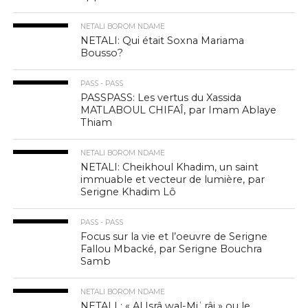
NETALI BOROM NDAME
NETALI: Qui était Soxna Mariama
Bousso?
PASS - PASS
PASSPASS: Les vertus du Xassida
MATLABOUL CHIFAÎ, par Imam Ablaye
Thiam
NETALI BOROM NDAME
NETALI: Cheikhoul Khadim, un saint
immuable et vecteur de lumière, par
Serigne Khadim Lô
PASS - PASS
Focus sur la vie et l’oeuvre de Serigne
Fallou Mbacké, par Serigne Bouchra
Samb
NETALI BOROM NDAME
NETALI : « Al Isrâ wal-Miʿrâj » ou le