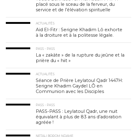
placé sous le sceau de la ferveur, du
service et de l’élévation spirituelle
ACTUALITÉS
Aïd El-Fitr : Serigne Khadim Lô exhorte
à la droiture et à la politesse légale.
PASS - PASS
La « zakàte » de la rupture du jeûne et la
prière du « hiit »
ACTUALITÉS
Séance de Prière Leylatoul Qadr 1447H:
Serigne Khadim Gaydel LÔ en
Communion avec les Disciples
PASS - PASS
PASS-PASS : Leylatoul Qadr, une nuit
équivalant à plus de 83 ans d’adoration
agréée !
NETALI BOROM NDAME