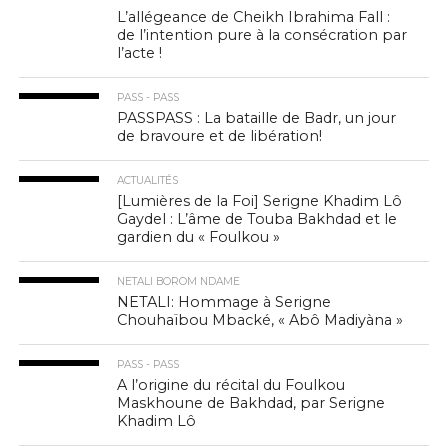
L’allégeance de Cheikh Ibrahima Fall :
de l’intention pure à la consécration par
l’acte !
PASS - PASS
PASSPASS : La bataille de Badr, un jour
de bravoure et de libération!
ACTUALITÉS
[Lumières de la Foi] Serigne Khadim Lô
Gaydel : L’âme de Touba Bakhdad et le
gardien du « Foulkou »
NETALI BOROM NDAME
NETALI: Hommage à Serigne
Chouhaïbou Mbacké, « Abô Madiyàna »
PASS - PASS
A l’origine du récital du Foulkou
Maskhoune de Bakhdad, par Serigne
Khadim Lô