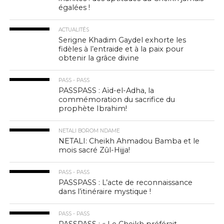
égalées !
ACTUALITÉS
Serigne Khadim Gaydel exhorte les
fidèles à l’entraide et à la paix pour
obtenir la grâce divine
PASS - PASS
PASSPASS : Aïd-el-Adha, la
commémoration du sacrifice du
prophète Ibrahim!
NETALI BOROM NDAME
NETALI: Cheikh Ahmadou Bamba et le
mois sacré Zûl-Hijja!
PASS - PASS
PASSPASS : L’acte de reconnaissance
dans l’itinéraire mystique !
PASS - PASS
PASSPASS : « Le Cheikh préférait