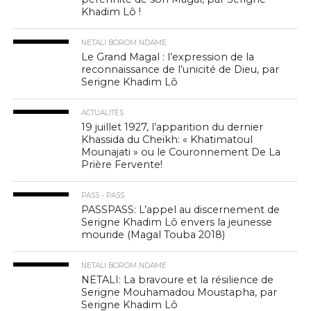
Khadim Lô !
NETALI BOROM NDAME
Le Grand Magal : l’expression de la
reconnaissance de l’unicité de Dieu, par
Serigne Khadim Lô
ACTUALITÉS
19 juillet 1927, l’apparition du dernier
Khassida du Cheikh: « Khatimatoul
Mounajati » ou le Couronnement De La
Prière Fervente!
PASS - PASS
PASSPASS: L’appel au discernement de
Serigne Khadim Lô envers la jeunesse
mouride (Magal Touba 2018)
NETALI BOROM NDAME
NETALI: La bravoure et la résilience de
Serigne Mouhamadou Moustapha, par
Serigne Khadim Lô