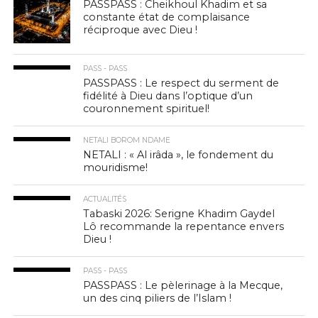
PASSPASS : Cheikhoul Khadim et sa
constante état de complaisance
réciproque avec Dieu !
PASS - PASS
PASSPASS : Le respect du serment de
fidélité à Dieu dans l’optique d’un
couronnement spirituel!
NETALI BOROM NDAME
NETALI : « Al irâda », le fondement du
mouridisme!
ACTUALITÉS
Tabaski 2026: Serigne Khadim Gaydel
Lô recommande la repentance envers
Dieu !
PASS - PASS
PASSPASS : Le pèlerinage à la Mecque,
un des cinq piliers de l’Islam !