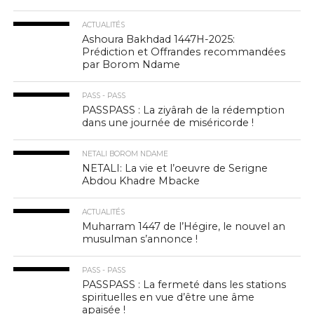
ACTUALITÉS
Ashoura Bakhdad 1447H-2025:
Prédiction et Offrandes recommandées
par Borom Ndame
PASS - PASS
PASSPASS : La ziyârah de la rédemption
dans une journée de miséricorde !
NETALI BOROM NDAME
NETALI: La vie et l’oeuvre de Serigne
Abdou Khadre Mbacke
ACTUALITÉS
Muharram 1447 de l’Hégire, le nouvel an
musulman s’annonce !
PASS - PASS
PASSPASS : La fermeté dans les stations
spirituelles en vue d’être une âme
apaisée !