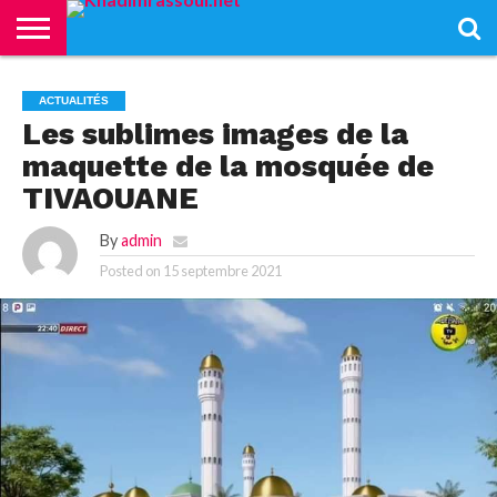
ACCUEIL
KHADIMRASSOUL
LE
ACTUALITÉS
CONTRIBUTIONS
PASS
NETALI
L’ISLAM
VIDÉOS
ACTUALITÉS
MOURIDISME
–
BOROM
PASS
NDAME
Les sublimes images de la
maquette de la mosquée de
TIVAOUANE
By
admin
Posted on
15 septembre 2021