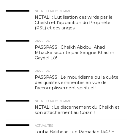
NETALI BOROM NDAME
NETALI : L’utilisation des wirds par le
Cheikh et l’apparition du Prophète
(PSL) et des anges !
PASS - PASS
PASSPASS : Cheikh Abdoul Ahad
Mbacké raconté par Serigne Khadim
Gaydel Lô!
PASS - PASS
PASSPASS : Le mouridisme ou la quête
des qualités éminentes en vue de
l’accomplissement spirituel !
NETALI BOROM NDAME
NETALI : Le discernement du Cheikh et
son attachement au Coran !
ACTUALITÉS
Touba Bakhdad : un Ramadan 1447 H