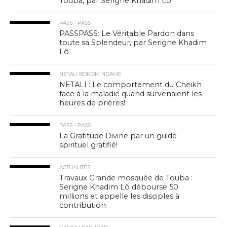
Touba, par Serigne Khadim Lô
PASS - PASS
PASSPASS: Le Véritable Pardon dans
toute sa Splendeur, par Serigne Khadim
Lô
NETALI BOROM NDAME
NETALI : Le comportement du Cheikh
face à la maladie quand survenaient les
heures de prières!
PASS - PASS
La Gratitude Divine par un guide
spirituel gratifié!
ACTUALITÉS
Travaux Grande mosquée de Touba :
Serigne Khadim Lô débourse 50
millions et appelle les disciples à
contribution