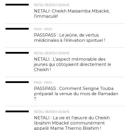
NETALI BOROM NDAME
NETALI: Cheikh Massamba Mbacké,
l’immaculé!
PASS - PASS
PASSPASS : Le jeûne, de vertus
médicinales à l’élévation spirituel !
NETALI BOROM NDAME
NETALI : L’aspect mémorable des
jeunes qui côtoyaient directement le
Cheikh !
PASS - PASS
PASSPASS : Comment Serigne Touba
préparait la venue du mois de Ramadan
?
NETALI BOROM NDAME
NETALI : La vie et l’œuvre du Cheikh
Ibrahim Mbacké communément
appelé Mame Thierno Birahim !