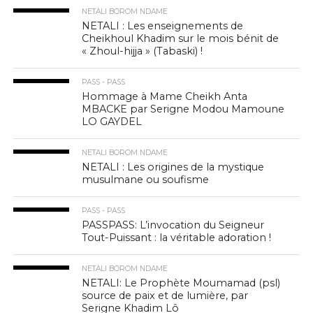
NETALI BOROM NDAME
NETALI : Les enseignements de
Cheikhoul Khadim sur le mois bénit de
« Zhoul-hijja » (Tabaski) !
PASS - PASS
Hommage à Mame Cheikh Anta
MBACKE par Serigne Modou Mamoune
LO GAYDEL
NETALI BOROM NDAME
NETALI : Les origines de la mystique
musulmane ou soufisme
PASS - PASS
PASSPASS: L’invocation du Seigneur
Tout-Puissant : la véritable adoration !
NETALI BOROM NDAME
NETALI: Le Prophète Moumamad (psl)
source de paix et de lumière, par
Serigne Khadim Lô