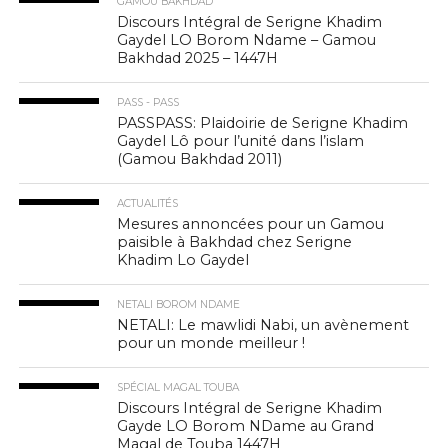
GAMOU BAKHDAD
Discours Intégral de Serigne Khadim
Gaydel LO Borom Ndame – Gamou
Bakhdad 2025 – 1447H
PASS - PASS
PASSPASS: Plaidoirie de Serigne Khadim
Gaydel Lô pour l’unité dans l’islam
(Gamou Bakhdad 2011)
ACTUALITÉS
Mesures annoncées pour un Gamou
paisible à Bakhdad chez Serigne
Khadim Lo Gaydel
NETALI BOROM NDAME
NETALI: Le mawlidi Nabi, un avènement
pour un monde meilleur !
SPÉCIAL MAGAL TOUBA
Discours Intégral de Serigne Khadim
Gayde LO Borom NDame au Grand
Magal de Touba 1447H