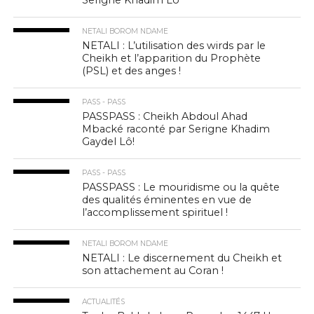
NETALI BOROM NDAME
NETALI : L’utilisation des wirds par le
Cheikh et l’apparition du Prophète
(PSL) et des anges !
PASS - PASS
PASSPASS : Cheikh Abdoul Ahad
Mbacké raconté par Serigne Khadim
Gaydel Lô!
PASS - PASS
PASSPASS : Le mouridisme ou la quête
des qualités éminentes en vue de
l’accomplissement spirituel !
NETALI BOROM NDAME
NETALI : Le discernement du Cheikh et
son attachement au Coran !
ACTUALITÉS