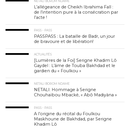
NETALI BOROM NDAME
L’allégeance de Cheikh Ibrahima Fall :
de l’intention pure à la consécration par
l’acte !
PASS - PASS
PASSPASS : La bataille de Badr, un jour
de bravoure et de libération!
ACTUALITÉS
[Lumières de la Foi] Serigne Khadim Lô
Gaydel : L’âme de Touba Bakhdad et le
gardien du « Foulkou »
NETALI BOROM NDAME
NETALI: Hommage à Serigne
Chouhaïbou Mbacké, « Abô Madiyàna »
PASS - PASS
A l’origine du récital du Foulkou
Maskhoune de Bakhdad, par Serigne
Khadim Lô