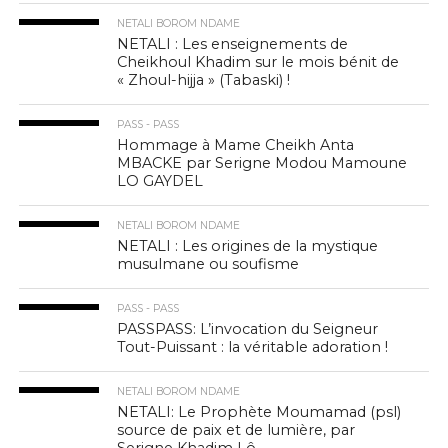
NETALI BOROM NDAME
NETALI : Les enseignements de
Cheikhoul Khadim sur le mois bénit de
« Zhoul-hijja » (Tabaski) !
PASS - PASS
Hommage à Mame Cheikh Anta
MBACKE par Serigne Modou Mamoune
LO GAYDEL
NETALI BOROM NDAME
NETALI : Les origines de la mystique
musulmane ou soufisme
PASS - PASS
PASSPASS: L’invocation du Seigneur
Tout-Puissant : la véritable adoration !
NETALI BOROM NDAME
NETALI: Le Prophète Moumamad (psl)
source de paix et de lumière, par
Serigne Khadim Lô