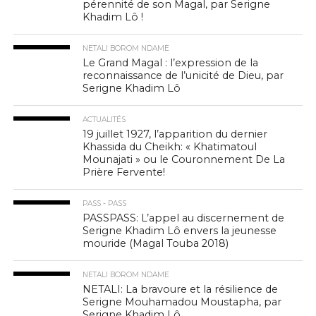
pérennité de son Magal, par Serigne
Khadim Lô !
NETALI BOROM NDAME
Le Grand Magal : l’expression de la
reconnaissance de l’unicité de Dieu, par
Serigne Khadim Lô
ACTUALITÉS
19 juillet 1927, l’apparition du dernier
Khassida du Cheikh: « Khatimatoul
Mounajati » ou le Couronnement De La
Prière Fervente!
PASS - PASS
PASSPASS: L’appel au discernement de
Serigne Khadim Lô envers la jeunesse
mouride (Magal Touba 2018)
NETALI BOROM NDAME
NETALI: La bravoure et la résilience de
Serigne Mouhamadou Moustapha, par
Serigne Khadim Lô