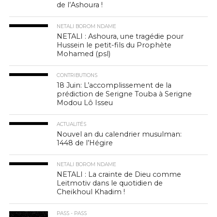
de l’Ashoura !
NETALI BOROM NDAME
NETALI : Ashoura, une tragédie pour
Hussein le petit-fils du Prophète
Mohamed (psl)
CONTRIBUTIONS
18 Juin: L’accomplissement de la
prédiction de Serigne Touba à Serigne
Modou Lô Isseu
ACTUALITÉS
Nouvel an du calendrier musulman:
1448 de l’Hégire
NETALI BOROM NDAME
NETALI : La crainte de Dieu comme
Leitmotiv dans le quotidien de
Cheikhoul Khadim !
PASS - PASS