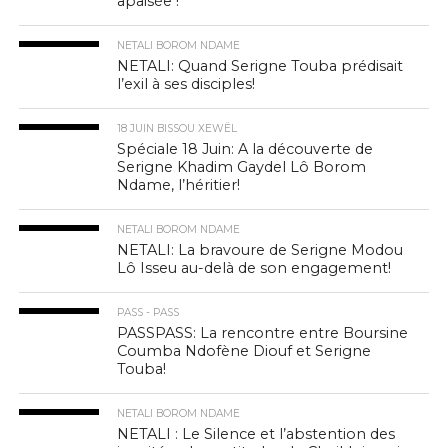
apaisée !
NETALI BOROM NDAME
NETALI: Quand Serigne Touba prédisait
l’exil à ses disciples!
18 JUIN BISSOU XEWËL
Spéciale 18 Juin: A la découverte de
Serigne Khadim Gaydel Lô Borom
Ndame, l’héritier!
NETALI BOROM NDAME
NETALI: La bravoure de Serigne Modou
Lô Isseu au-delà de son engagement!
PASS - PASS
PASSPASS: La rencontre entre Boursine
Coumba Ndofène Diouf et Serigne
Touba!
NETALI BOROM NDAME
NETALI : Le Silence et l’abstention des