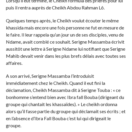
Lorsqu’il eut terminé, le Cheikh formula des prières pour lui
puis il rentra auprès de Cheikh Abdou Rahman Lô.
Quelques temps après, le Cheikh voulut écouter le même
khassida mais encore une fois personne ne fut en mesure de
le faire. Il leur rappela qu’un jour un de ses disciples, venu de
Ndame, avait comblé ce souhait. Serigne Massamba écrivit
aussitôt une lettre à Serigne Ndame lui notifiant que Serigne
Mahib devait venir dans les plus brefs délais avec toutes ses
affaires.
A son arrivé, Serigne Massamba l’introduisit
immédiatement chez le Cheikh. Quand il eut fini la
déclamation, Cheikh Massamba dit à Serigne Touba : « ce
bonhomme s’entend bien avec Ibra fall Bouba (dirigeant du
groupe qui chantait les khassaïdes). » Le cheikh ordonna
alors qu’il fasse partie du groupe qui déclamait ses écrits ; et
en l’absence d’Ibra Fall Bouba c’est lui qui dirigeait le
groupe.