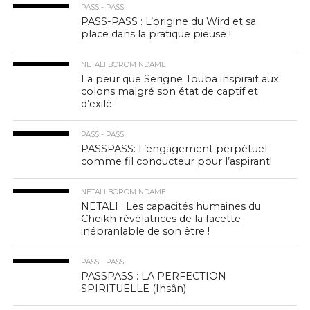
PASS - PASS
PASS-PASS : L’origine du Wird et sa
place dans la pratique pieuse !
NETALI BOROM NDAME
La peur que Serigne Touba inspirait aux
colons malgré son état de captif et
d’exilé
PASS - PASS
PASSPASS: L’engagement perpétuel
comme fil conducteur pour l’aspirant!
NETALI BOROM NDAME
NETALI : Les capacités humaines du
Cheikh révélatrices de la facette
inébranlable de son être !
PASS - PASS
PASSPASS : LA PERFECTION
SPIRITUELLE (Ihsân)