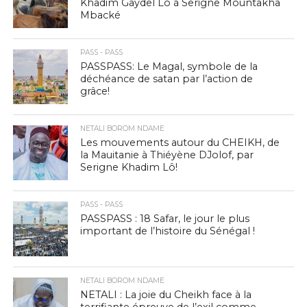
Khadim Gaydel Lô à Serigne Mountakha
Mbacké
PASS - PASS
PASSPASS: Le Magal, symbole de la
déchéance de satan par l’action de
grâce!
NETALI BOROM NDAME
Les mouvements autour du CHEIKH, de
la Mauitanie à Thiéyène DJolof, par
Serigne Khadim Lô!
PASS - PASS
PASSPASS : 18 Safar, le jour le plus
important de l’histoire du Sénégal !
NETALI BOROM NDAME
NETALI : La joie du Cheikh face à la
terrifiante épreuve de l’exil comme