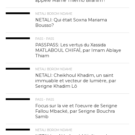
appelé Mame Thierno Birahim !
NETALI BOROM NDAME
NETALI: Qui était Soxna Mariama
Bousso?
PASS - PASS
PASSPASS: Les vertus du Xassida
MATLABOUL CHIFAÎ, par Imam Ablaye
Thiam
NETALI BOROM NDAME
NETALI: Cheikhoul Khadim, un saint
immuable et vecteur de lumière, par
Serigne Khadim Lô
PASS - PASS
Focus sur la vie et l’oeuvre de Serigne
Fallou Mbacké, par Serigne Bouchra
Samb
NETALI BOROM NDAME