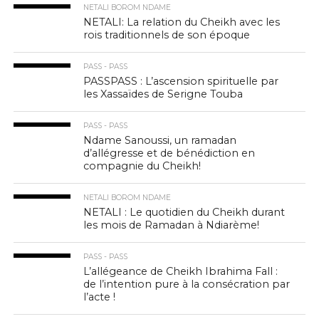
NETALI BOROM NDAME
NETALI: La relation du Cheikh avec les
rois traditionnels de son époque
PASS - PASS
PASSPASS : L’ascension spirituelle par
les Xassaïdes de Serigne Touba
PASS - PASS
Ndame Sanoussi, un ramadan
d’allégresse et de bénédiction en
compagnie du Cheikh!
NETALI BOROM NDAME
NETALI : Le quotidien du Cheikh durant
les mois de Ramadan à Ndiarème!
PASS - PASS
L’allégeance de Cheikh Ibrahima Fall :
de l’intention pure à la consécration par
l’acte !