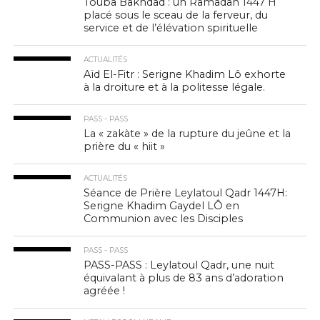
Touba Bakhdad : un Ramadan 1447 H
placé sous le sceau de la ferveur, du
service et de l’élévation spirituelle
ACTUALITÉS
Aïd El-Fitr : Serigne Khadim Lô exhorte
à la droiture et à la politesse légale.
PASS - PASS
La « zakàte » de la rupture du jeûne et la
prière du « hiit »
ACTUALITÉS
Séance de Prière Leylatoul Qadr 1447H:
Serigne Khadim Gaydel LÔ en
Communion avec les Disciples
PASS - PASS
PASS-PASS : Leylatoul Qadr, une nuit
équivalant à plus de 83 ans d’adoration
agréée !