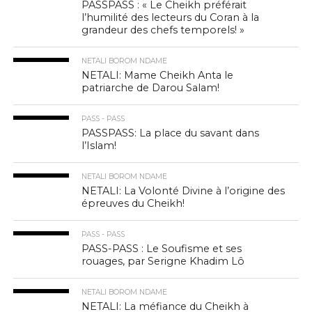
PASSPASS : « Le Cheikh préférait
l’humilité des lecteurs du Coran à la
grandeur des chefs temporels! »
NETALI BOROM NDAME
NETALI: Mame Cheikh Anta le
patriarche de Darou Salam!
PASS - PASS
PASSPASS: La place du savant dans
l’Islam!
NETALI BOROM NDAME
NETALI: La Volonté Divine à l’origine des
épreuves du Cheikh!
PASS - PASS
PASS-PASS : Le Soufisme et ses
rouages, par Serigne Khadim Lô
NETALI BOROM NDAME
NETALI: La méfiance du Cheikh à