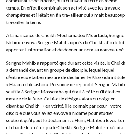
communauté de Ndame, où il cultivait la terre en même
temps. En effet il combinait son activité avec les travaux
champêtres et il était un fin travailleur qui aimait beaucoup
travailler la terre.
A la naissance de Cheikh Mouhamadou Mourtada, Serigne
Ndame envoya Serigne Mahib auprès du Cheikh afin de lui
apporter l’information et de donner un nom au nouveau-né.
Serigne Mahib a rapporté que durant cette visite, le Cheikh
a demandé devant un groupe de disciple, lequel lequel
d’entre eux était en mesure de déclamer le Khassida intitulé
« Haama daksashin ». Personne ne répondit. Serigne Mahib
souffla à Serigne Massamba qui était à côté qu’il était en
mesure de le faire. Celui-ci le désigna alors du doigt en
disant au Cheikh : « en vérité, il le connait par cœur ; votre
disciple que vous aviez envoyé à Ndame pour étudier
soutient qu’il peut le déclamer ». « Hum, Habibou lèves-toi
et chante le », rétorqua le Cheikh. Serigne Mahib s’exécuta.