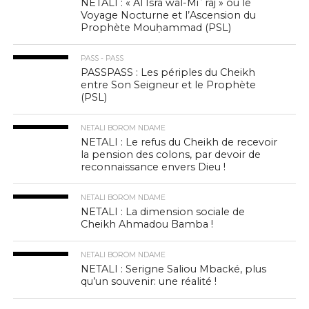
NETALI : « Al Isrâ wal-Miʿrâj » ou le
Voyage Nocturne et l’Ascension du
Prophète Mouḥammad (PSL)
PASS - PASS
PASSPASS : Les périples du Cheikh
entre Son Seigneur et le Prophète
(PSL)
NETALI BOROM NDAME
NETALI : Le refus du Cheikh de recevoir
la pension des colons, par devoir de
reconnaissance envers Dieu !
NETALI BOROM NDAME
NETALI : La dimension sociale de
Cheikh Ahmadou Bamba !
NETALI BOROM NDAME
NETALI : Serigne Saliou Mbacké, plus
qu’un souvenir: une réalité !