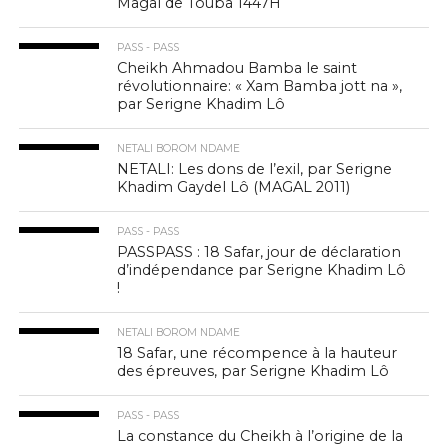
Magal de Touba 1447H
PASS - PASS
Cheikh Ahmadou Bamba le saint
révolutionnaire: « Xam Bamba jott na »,
par Serigne Khadim Lô
NETALI BOROM NDAME
NETALI: Les dons de l’exil, par Serigne
Khadim Gaydel Lô (MAGAL 2011)
PASS - PASS
PASSPASS : 18 Safar, jour de déclaration
d’indépendance par Serigne Khadim Lô
!
NETALI BOROM NDAME
18 Safar, une récompence à la hauteur
des épreuves, par Serigne Khadim Lô
PASS - PASS
La constance du Cheikh à l’origine de la