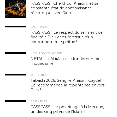
PASSPASS : Cheikhoul Khadim et sa
constante état de complaisance
réciproque avec Dieu !
PASS - PASS
PASSPASS : Le respect du serment de
fidélité à Dieu dans l’optique d’un
couronnement spirituel!
NETALI BOROM NDAME
NETALI : « Al irâda », le fondement du
mouridisme!
ACTUALITÉS
Tabaski 2026: Serigne Khadim Gaydel
Lô recommande la repentance envers
Dieu !
PASS - PASS
PASSPASS : Le pèlerinage à la Mecque,
un des cinq piliers de l’Islam !