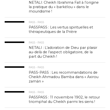
NETALI: Cheikh Ibrahima Fall à l’origine
la pratique du « barkélou » dans le
mouridisme !
PASS - PASS
PASSPASS : Les vertus spirituelles et
thérapeutiques de la Prière
PASS - PASS
NETALI : L’adoration de Dieu par plaisir
au-delà de l’aspect obligatoire, de la
part du Cheikh !
PASS - PASS
PASS-PASS : Les recommandations de
Cheikh Ahmadou Bamba dans « Axirou
zamàn »
PASS - PASS
PASSPASS : 11 novembre 1902, le retour
triomphal du Cheikh parmi les siens !