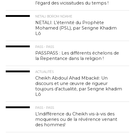
l’égard des vicissitudes du temps !
NETALI BOROM NDAME
NETALI: L’éternité du Prophète
Mohamed (PSL), par Serigne Khadim
Lô
PASS - PASS
PASSPASS : Les différents échelons de
la Repentance dans la religion !
ACTUALITÉS
Cheikh Abdoul Ahad Mbacké: Un
discours et une œuvre de rigueur
toujours d’actualité, par Serigne khadim
Lô
PASS - PASS
L’indifférence du Cheikh vis-à-vis des
moqueries ou de la révérence venant
des hommes!