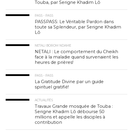
Touba, par Serigne Khadim Lô
PASS - PASS
PASSPASS: Le Véritable Pardon dans
toute sa Splendeur, par Serigne Khadim
Lô
NETALI BOROM NDAME
NETALI : Le comportement du Cheikh
face à la maladie quand survenaient les
heures de prières!
PASS - PASS
La Gratitude Divine par un guide
spirituel gratifié!
ACTUALITÉS
Travaux Grande mosquée de Touba :
Serigne Khadim Lô débourse 50
millions et appelle les disciples à
contribution