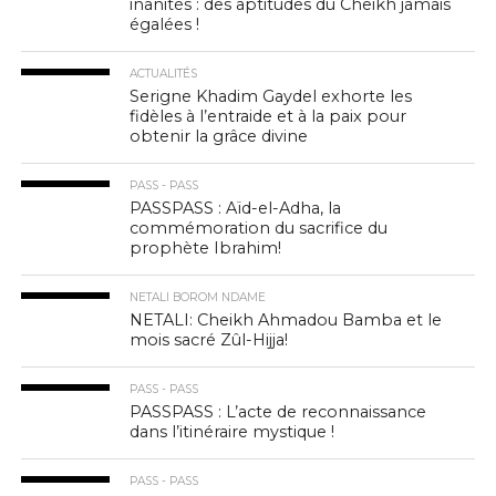
inanités : des aptitudes du Cheikh jamais
égalées !
ACTUALITÉS
Serigne Khadim Gaydel exhorte les
fidèles à l’entraide et à la paix pour
obtenir la grâce divine
PASS - PASS
PASSPASS : Aïd-el-Adha, la
commémoration du sacrifice du
prophète Ibrahim!
NETALI BOROM NDAME
NETALI: Cheikh Ahmadou Bamba et le
mois sacré Zûl-Hijja!
PASS - PASS
PASSPASS : L’acte de reconnaissance
dans l’itinéraire mystique !
PASS - PASS