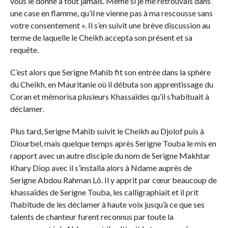
vous le donne à tout jamais. Même si je me retrouvais dans
une case en flamme, qu’il ne vienne pas à ma rescousse sans
votre consentement ». Il s’en suivit une brève discussion au
terme de laquelle le Cheikh accepta son présent et sa
requête.
C’est alors que Serigne Mahib fit son entrée dans la sphère
du Cheikh, en Mauritanie où il débuta son apprentissage du
Coran et mémorisa plusieurs Khassaïdes qu’il s’habituait à
déclamer.
Plus tard, Serigne Mahib suivit le Cheikh au Djolof puis à
Diourbel, mais quelque temps après Serigne Touba le mis en
rapport avec un autre disciple du nom de Serigne Makhtar
Khary Diop avec il s’installa alors à Ndame auprès de
Serigne Abdou Rahman Lô. Il y apprit par cœur beaucoup de
khassaïdes de Serigne Touba, les calligraphiait et il prit
l’habitude de les déclamer à haute voix jusqu’à ce que ses
talents de chanteur furent reconnus par toute la