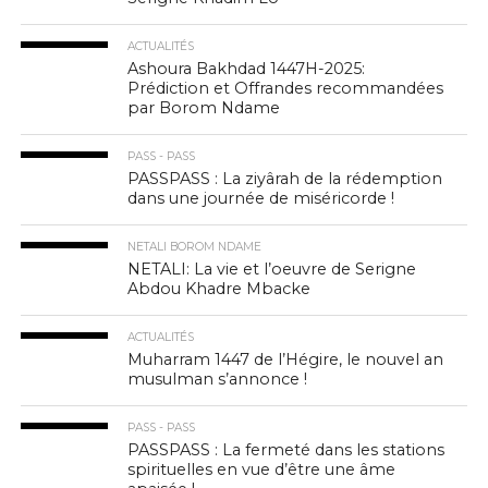
ACTUALITÉS
Ashoura Bakhdad 1447H-2025:
Prédiction et Offrandes recommandées
par Borom Ndame
PASS - PASS
PASSPASS : La ziyârah de la rédemption
dans une journée de miséricorde !
NETALI BOROM NDAME
NETALI: La vie et l’oeuvre de Serigne
Abdou Khadre Mbacke
ACTUALITÉS
Muharram 1447 de l’Hégire, le nouvel an
musulman s’annonce !
PASS - PASS
PASSPASS : La fermeté dans les stations
spirituelles en vue d’être une âme