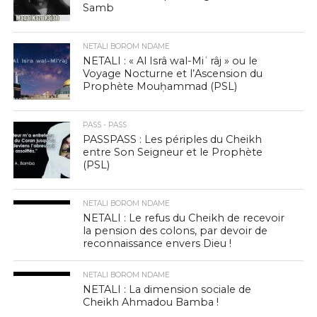
Samb
NETALI BOROM NDAME
NETALI : « Al Isrâ wal-Miʿrâj » ou le
Voyage Nocturne et l’Ascension du
Prophète Mouḥammad (PSL)
PASS - PASS
PASSPASS : Les périples du Cheikh
entre Son Seigneur et le Prophète
(PSL)
NETALI BOROM NDAME
NETALI : Le refus du Cheikh de recevoir
la pension des colons, par devoir de
reconnaissance envers Dieu !
NETALI BOROM NDAME
NETALI : La dimension sociale de
Cheikh Ahmadou Bamba !