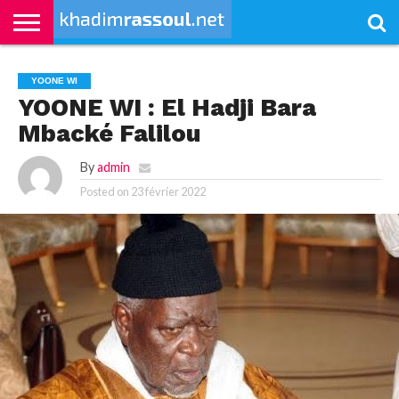
ACCUEIL
KHADIMRASSOUL
LE
ACTUALITÉS
CONTRIBUTIONS
PASS
NETALI
L’ISLAM
VIDÉOS
YOONE WI
MOURIDISME
–
BOROM
PASS
NDAME
YOONE WI : El Hadji Bara
Mbacké Falilou
By
admin
Posted on
23 février 2022