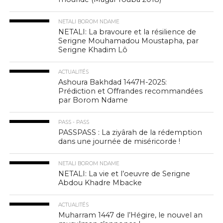
NETALI BOROM NDAME
NETALI: La bravoure et la résilience de
Serigne Mouhamadou Moustapha, par
Serigne Khadim Lô
ACTUALITÉS
Ashoura Bakhdad 1447H-2025:
Prédiction et Offrandes recommandées
par Borom Ndame
PASS - PASS
PASSPASS : La ziyârah de la rédemption
dans une journée de miséricorde !
NETALI BOROM NDAME
NETALI: La vie et l’oeuvre de Serigne
Abdou Khadre Mbacke
ACTUALITÉS
Muharram 1447 de l’Hégire, le nouvel an