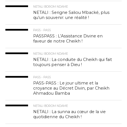
NETALI BOROM NDAME
NETALI : Serigne Saliou Mbacké, plus
qu’un souvenir: une réalité !
PASS - PASS
PASSPASS : L’Assistance Divine en
faveur de notre Cheikh !
NETALI BOROM NDAME
NETALI : La conduite du Cheikh qui fait
toujours penser à Dieu !
PASS - PASS
PASS-PASS : Le jour ultime et la
croyance au Décret Divin, par Cheikh
Ahmadou Bamba
NETALI BOROM NDAME
NETALI : La sunna au cœur de la vie
quotidienne du Cheikh !