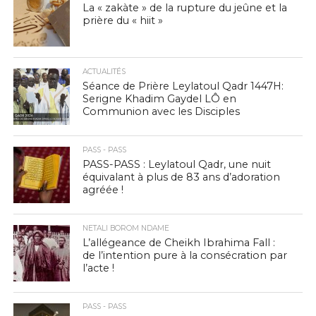
La « zakàte » de la rupture du jeûne et la
prière du « hiit »
ACTUALITÉS
Séance de Prière Leylatoul Qadr 1447H:
Serigne Khadim Gaydel LÔ en
Communion avec les Disciples
PASS - PASS
PASS-PASS : Leylatoul Qadr, une nuit
équivalant à plus de 83 ans d’adoration
agréée !
NETALI BOROM NDAME
L’allégeance de Cheikh Ibrahima Fall :
de l’intention pure à la consécration par
l’acte !
PASS - PASS