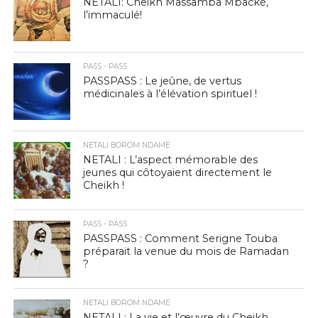
NETALI: Cheikh Massamba Mbacké,
l’immaculé!
PASS - PASS
PASSPASS : Le jeûne, de vertus
médicinales à l’élévation spirituel !
NETALI BOROM NDAME
NETALI : L’aspect mémorable des
jeunes qui côtoyaient directement le
Cheikh !
PASS - PASS
PASSPASS : Comment Serigne Touba
préparait la venue du mois de Ramadan
?
NETALI BOROM NDAME
NETALI : La vie et l’œuvre du Cheikh