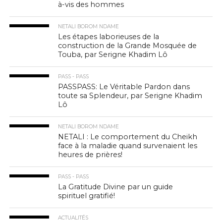
à-vis des hommes
NETALI BOROM NDAME
Les étapes laborieuses de la
construction de la Grande Mosquée de
Touba, par Serigne Khadim Lô
PASS - PASS
PASSPASS: Le Véritable Pardon dans
toute sa Splendeur, par Serigne Khadim
Lô
NETALI BOROM NDAME
NETALI : Le comportement du Cheikh
face à la maladie quand survenaient les
heures de prières!
PASS - PASS
La Gratitude Divine par un guide
spirituel gratifié!
ACTUALITÉS