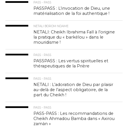
PASS - PASS
PASSPASS : L’invocation de Dieu, une
matérialisation de la foi authentique !
NETALI BOROM NDAME
NETALI: Cheikh Ibrahima Fall à l’origine
la pratique du « barkélou » dans le
mouridisme !
PASS - PASS
PASSPASS : Les vertus spirituelles et
thérapeutiques de la Prière
PASS - PASS
NETALI : L’adoration de Dieu par plaisir
au-delà de l’aspect obligatoire, de la
part du Cheikh !
PASS - PASS
PASS-PASS : Les recommandations de
Cheikh Ahmadou Bamba dans « Axirou
zamàn »