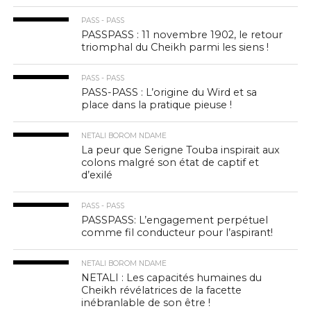
PASS - PASS
PASSPASS : 11 novembre 1902, le retour
triomphal du Cheikh parmi les siens !
PASS - PASS
PASS-PASS : L’origine du Wird et sa
place dans la pratique pieuse !
NETALI BOROM NDAME
La peur que Serigne Touba inspirait aux
colons malgré son état de captif et
d’exilé
PASS - PASS
PASSPASS: L’engagement perpétuel
comme fil conducteur pour l’aspirant!
NETALI BOROM NDAME
NETALI : Les capacités humaines du
Cheikh révélatrices de la facette
inébranlable de son être !