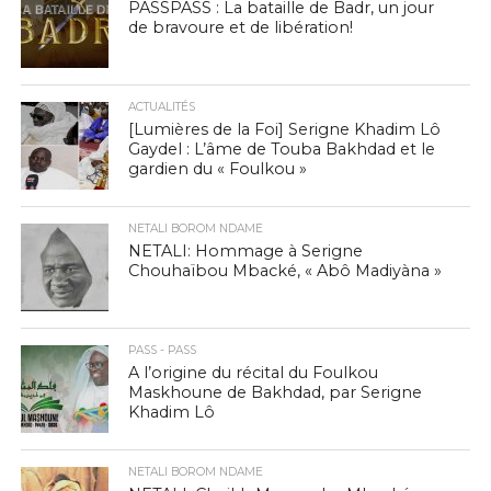
PASSPASS : La bataille de Badr, un jour
de bravoure et de libération!
ACTUALITÉS
[Lumières de la Foi] Serigne Khadim Lô
Gaydel : L’âme de Touba Bakhdad et le
gardien du « Foulkou »
NETALI BOROM NDAME
NETALI: Hommage à Serigne
Chouhaïbou Mbacké, « Abô Madiyàna »
PASS - PASS
A l’origine du récital du Foulkou
Maskhoune de Bakhdad, par Serigne
Khadim Lô
NETALI BOROM NDAME