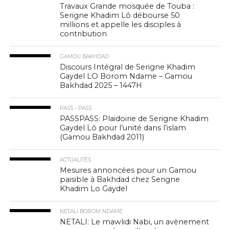
Travaux Grande mosquée de Touba :
Serigne Khadim Lô débourse 50
millions et appelle les disciples à
contribution
GAMOU BAKHDAD
Discours Intégral de Serigne Khadim
Gaydel LO Borom Ndame – Gamou
Bakhdad 2025 – 1447H
PASS - PASS
PASSPASS: Plaidoirie de Serigne Khadim
Gaydel Lô pour l’unité dans l’islam
(Gamou Bakhdad 2011)
ACTUALITÉS
Mesures annoncées pour un Gamou
paisible à Bakhdad chez Serigne
Khadim Lo Gaydel
NETALI BOROM NDAME
NETALI: Le mawlidi Nabi, un avènement