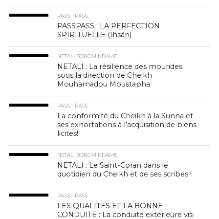
PASS - PASS
PASSPASS : LA PERFECTION
SPIRITUELLE (Ihsân)
NETALI BOROM NDAME
NETALI : La résilience des mourides
sous la direction de Cheikh
Mouhamadou Moustapha
PASS - PASS
La conformité du Cheikh à la Sunna et
ses exhortations à l’acquisition de biens
licites!
NETALI BOROM NDAME
NETALI : Le Saint-Coran dans le
quotidien du Cheikh et de ses scribes !
PASS - PASS
LES QUALITES ET LA BONNE
CONDUITE : La conduite extérieure vis-