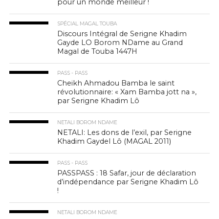
pour un monde meilleur !
SPÉCIAL MAGAL TOUBA
Discours Intégral de Serigne Khadim
Gayde LO Borom NDame au Grand
Magal de Touba 1447H
PASS - PASS
Cheikh Ahmadou Bamba le saint
révolutionnaire: « Xam Bamba jott na »,
par Serigne Khadim Lô
NETALI BOROM NDAME
NETALI: Les dons de l’exil, par Serigne
Khadim Gaydel Lô (MAGAL 2011)
PASS - PASS
PASSPASS : 18 Safar, jour de déclaration
d’indépendance par Serigne Khadim Lô
!
NETALI BOROM NDAME