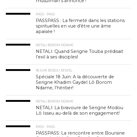
musulman s’annonce !
PASS - PASS
PASSPASS : La fermeté dans les stations
spirituelles en vue d’être une âme
apaisée !
NETALI BOROM NDAME
NETALI: Quand Serigne Touba prédisait
l’exil à ses disciples!
18 JUIN BISSOU XEWËL
Spéciale 18 Juin: A la découverte de
Serigne Khadim Gaydel Lô Borom
Ndame, l’héritier!
NETALI BOROM NDAME
NETALI: La bravoure de Serigne Modou
Lô Isseu au-delà de son engagement!
PASS - PASS
PASSPASS: La rencontre entre Boursine