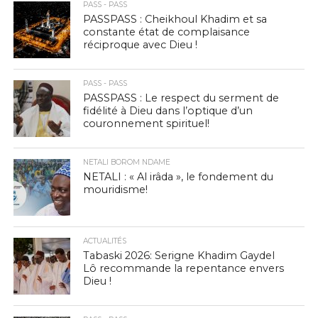
PASS - PASS
PASSPASS : Cheikhoul Khadim et sa
constante état de complaisance
réciproque avec Dieu !
PASS - PASS
PASSPASS : Le respect du serment de
fidélité à Dieu dans l’optique d’un
couronnement spirituel!
NETALI BOROM NDAME
NETALI : « Al irâda », le fondement du
mouridisme!
ACTUALITÉS
Tabaski 2026: Serigne Khadim Gaydel
Lô recommande la repentance envers
Dieu !