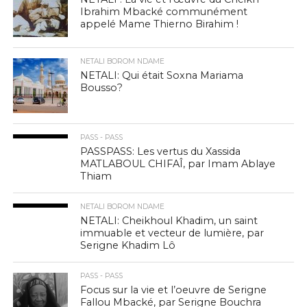
Ibrahim Mbacké communément
appelé Mame Thierno Birahim !
NETALI BOROM NDAME
NETALI: Qui était Soxna Mariama
Bousso?
PASS - PASS
PASSPASS: Les vertus du Xassida
MATLABOUL CHIFAÎ, par Imam Ablaye
Thiam
NETALI BOROM NDAME
NETALI: Cheikhoul Khadim, un saint
immuable et vecteur de lumière, par
Serigne Khadim Lô
PASS - PASS
Focus sur la vie et l’oeuvre de Serigne
Fallou Mbacké, par Serigne Bouchra