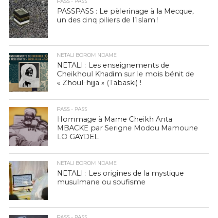
PASS - PASS
PASSPASS : Le pèlerinage à la Mecque,
un des cinq piliers de l’Islam !
NETALI BOROM NDAME
NETALI : Les enseignements de
Cheikhoul Khadim sur le mois bénit de
« Zhoul-hijja » (Tabaski) !
PASS - PASS
Hommage à Mame Cheikh Anta
MBACKE par Serigne Modou Mamoune
LO GAYDEL
NETALI BOROM NDAME
NETALI : Les origines de la mystique
musulmane ou soufisme
PASS - PASS