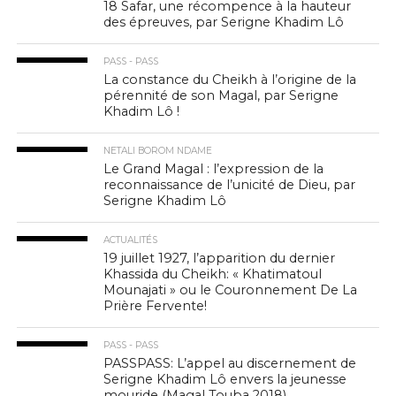
18 Safar, une récompence à la hauteur
des épreuves, par Serigne Khadim Lô
PASS - PASS
La constance du Cheikh à l’origine de la
pérennité de son Magal, par Serigne
Khadim Lô !
NETALI BOROM NDAME
Le Grand Magal : l’expression de la
reconnaissance de l’unicité de Dieu, par
Serigne Khadim Lô
ACTUALITÉS
19 juillet 1927, l’apparition du dernier
Khassida du Cheikh: « Khatimatoul
Mounajati » ou le Couronnement De La
Prière Fervente!
PASS - PASS
PASSPASS: L’appel au discernement de
Serigne Khadim Lô envers la jeunesse
mouride (Magal Touba 2018)