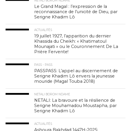
NETALI BOROM NDAME
Le Grand Magal : l’expression de la
reconnaissance de l’unicité de Dieu, par
Serigne Khadim Lô
ACTUALITÉS
19 juillet 1927, l’apparition du dernier
Khassida du Cheikh: « Khatimatoul
Mounajati » ou le Couronnement De La
Prière Fervente!
PASS - PASS
PASSPASS: L’appel au discernement de
Serigne Khadim Lô envers la jeunesse
mouride (Magal Touba 2018)
NETALI BOROM NDAME
NETALI: La bravoure et la résilience de
Serigne Mouhamadou Moustapha, par
Serigne Khadim Lô
ACTUALITÉS
Ashoura Bakhdad 1447H-2025: