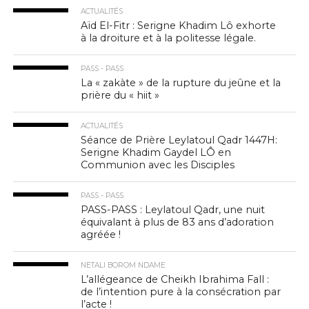
ACTUALITÉS
Aïd El-Fitr : Serigne Khadim Lô exhorte
à la droiture et à la politesse légale.
PASS - PASS
La « zakàte » de la rupture du jeûne et la
prière du « hiit »
ACTUALITÉS
Séance de Prière Leylatoul Qadr 1447H:
Serigne Khadim Gaydel LÔ en
Communion avec les Disciples
PASS - PASS
PASS-PASS : Leylatoul Qadr, une nuit
équivalant à plus de 83 ans d’adoration
agréée !
NETALI BOROM NDAME
L’allégeance de Cheikh Ibrahima Fall :
de l’intention pure à la consécration par
l’acte !