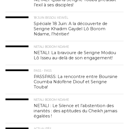
l’exil à ses disciples!
18 JUIN BISSOU XEWËL
Spéciale 18 Juin: A la découverte de
Serigne Khadim Gaydel Lô Borom
Ndame, l’héritier!
NETALI BOROM NDAME
NETALI: La bravoure de Serigne Modou
Lô Isseu au-delà de son engagement!
PASS - PASS
PASSPASS: La rencontre entre Boursine
Coumba Ndofène Diouf et Serigne
Touba!
NETALI BOROM NDAME
NETALI : Le Silence et l’abstention des
inanités : des aptitudes du Cheikh jamais
égalées !
ACTUALITÉS