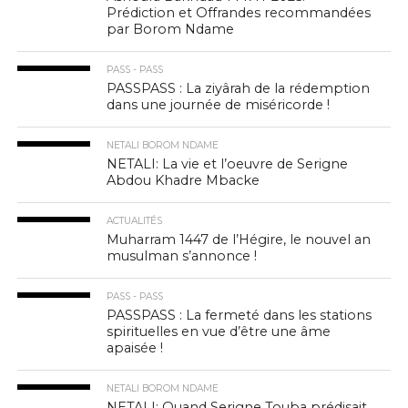
Prédiction et Offrandes recommandées
par Borom Ndame
PASS - PASS
PASSPASS : La ziyârah de la rédemption
dans une journée de miséricorde !
NETALI BOROM NDAME
NETALI: La vie et l’oeuvre de Serigne
Abdou Khadre Mbacke
ACTUALITÉS
Muharram 1447 de l’Hégire, le nouvel an
musulman s’annonce !
PASS - PASS
PASSPASS : La fermeté dans les stations
spirituelles en vue d’être une âme
apaisée !
NETALI BOROM NDAME
NETALI: Quand Serigne Touba prédisait