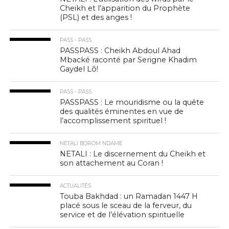
Cheikh et l’apparition du Prophète
(PSL) et des anges !
PASS - PASS
PASSPASS : Cheikh Abdoul Ahad
Mbacké raconté par Serigne Khadim
Gaydel Lô!
PASS - PASS
PASSPASS : Le mouridisme ou la quête
des qualités éminentes en vue de
l’accomplissement spirituel !
NETALI BOROM NDAME
NETALI : Le discernement du Cheikh et
son attachement au Coran !
ACTUALITÉS
Touba Bakhdad : un Ramadan 1447 H
placé sous le sceau de la ferveur, du
service et de l’élévation spirituelle