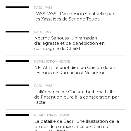
PASS - PASS
PASSPASS : L’ascension spirituelle par
les Xassaïdes de Serigne Touba
PASS - PASS
Ndame Sanoussi, un ramadan
d’allégresse et de bénédiction en
compagnie du Cheikh!
NETALI BOROM NDAME
NETALI : Le quotidien du Cheikh durant
les mois de Ramadan à Ndiarème!
PASS - PASS
L’allégeance de Cheikh Ibrahima Fall :
de l’intention pure à la consécration par
l’acte !
NETALI BOROM NDAME
La bataille de Badr : une illustration de la
profonde connaissance de Dieu du