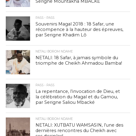
Serigne Mountakha MBACKE
PASS - PASS
Souvenirs Magal 2018 : 18 Safar, une
récompence à la hauteur des épreuves,
par Serigne Khadim Lô
NETALI BOROM NDAME
NETALI: 18 Safar, à jamais symbole du
triomphe de Cheikh Ahmadou Bamba!
PASS - PASS
La repentance, l’invocation de Dieu, et
la célébration du Magal et du Gamou,
par Serigne Saliou Mbacké
NETALI BOROM NDAME
NETALI: XUTBATU WAMSASIN, l’une des
dernières rencontres du Cheikh avec
ses disciples!