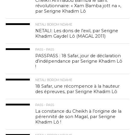
Cheikh Ahmadou Bamba le saint
révolutionnaire: « Xam Bamba jott na »,
par Serigne Khadim Lô
NETALI BOROM NDAME
NETALI: Les dons de l’exil, par Serigne
Khadim Gaydel Lô (MAGAL 2011)
PASS - PASS
PASSPASS : 18 Safar, jour de déclaration
d’indépendance par Serigne Khadim Lô
!
NETALI BOROM NDAME
18 Safar, une récompence à la hauteur
des épreuves, par Serigne Khadim Lô
PASS - PASS
La constance du Cheikh à l’origine de la
pérennité de son Magal, par Serigne
Khadim Lô !