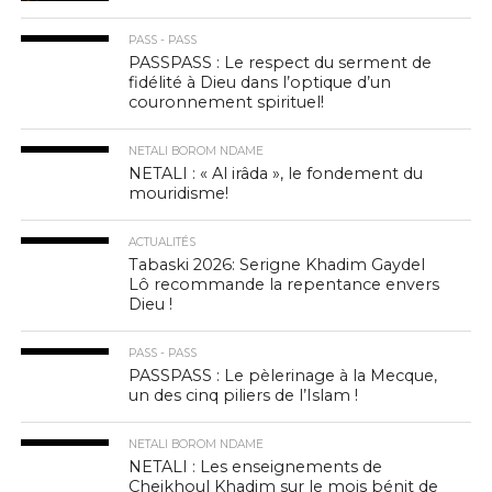
PASS - PASS
PASSPASS : Le respect du serment de
fidélité à Dieu dans l’optique d’un
couronnement spirituel!
NETALI BOROM NDAME
NETALI : « Al irâda », le fondement du
mouridisme!
ACTUALITÉS
Tabaski 2026: Serigne Khadim Gaydel
Lô recommande la repentance envers
Dieu !
PASS - PASS
PASSPASS : Le pèlerinage à la Mecque,
un des cinq piliers de l’Islam !
NETALI BOROM NDAME
NETALI : Les enseignements de
Cheikhoul Khadim sur le mois bénit de