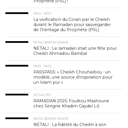
Prophète (PSL) !
PASS - PASS
La vivification du Coran par le Cheikh
durant le Ramadan pour sauvegarder
de l’héritage du Prophète (PSL)
NETALI BOROM NDAME
NETALI : Le ramadan était une fête pour
Cheikh Ahmadou Bamba!
PASS - PASS
PASSPASS: « Cheikh Chouhaïbou : un
modèle, une source d’inspiration pour
un Islam pur »
ACTUALITÉS
RAMADAN 2025: Foulkou Mashoune
chez Serigne Khadim Gaydel Lô
NETALI BOROM NDAME
NETALI : La fidélité du Cheikh à son