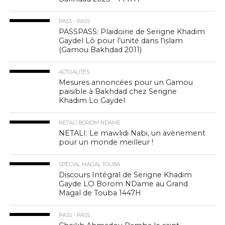
PASS - PASS
PASSPASS: Plaidoirie de Serigne Khadim
Gaydel Lô pour l’unité dans l’islam
(Gamou Bakhdad 2011)
ACTUALITÉS
Mesures annoncées pour un Gamou
paisible à Bakhdad chez Serigne
Khadim Lo Gaydel
NETALI BOROM NDAME
NETALI: Le mawlidi Nabi, un avènement
pour un monde meilleur !
SPÉCIAL MAGAL TOUBA
Discours Intégral de Serigne Khadim
Gayde LO Borom NDame au Grand
Magal de Touba 1447H
PASS - PASS