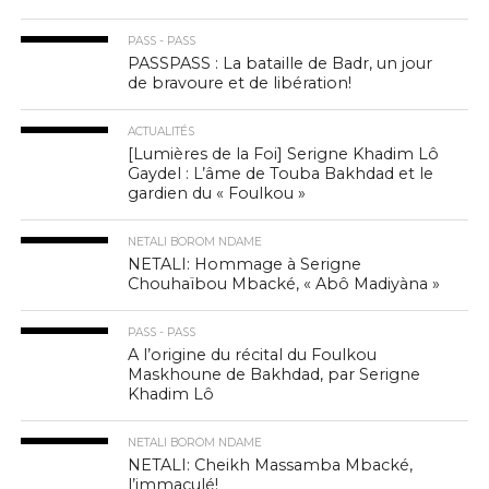
PASS - PASS
PASSPASS : La bataille de Badr, un jour
de bravoure et de libération!
ACTUALITÉS
[Lumières de la Foi] Serigne Khadim Lô
Gaydel : L’âme de Touba Bakhdad et le
gardien du « Foulkou »
NETALI BOROM NDAME
NETALI: Hommage à Serigne
Chouhaïbou Mbacké, « Abô Madiyàna »
PASS - PASS
A l’origine du récital du Foulkou
Maskhoune de Bakhdad, par Serigne
Khadim Lô
NETALI BOROM NDAME
NETALI: Cheikh Massamba Mbacké,
l’immaculé!