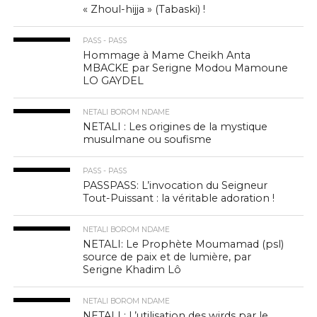
« Zhoul-hijja » (Tabaski) !
PASS - PASS
Hommage à Mame Cheikh Anta
MBACKE par Serigne Modou Mamoune
LO GAYDEL
NETALI BOROM NDAME
NETALI : Les origines de la mystique
musulmane ou soufisme
PASS - PASS
PASSPASS: L’invocation du Seigneur
Tout-Puissant : la véritable adoration !
NETALI BOROM NDAME
NETALI: Le Prophète Moumamad (psl)
source de paix et de lumière, par
Serigne Khadim Lô
NETALI BOROM NDAME
NETALI : L’utilisation des wirds par le