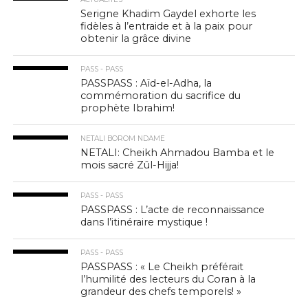
Serigne Khadim Gaydel exhorte les
fidèles à l’entraide et à la paix pour
obtenir la grâce divine
PASS - PASS
PASSPASS : Aïd-el-Adha, la
commémoration du sacrifice du
prophète Ibrahim!
NETALI BOROM NDAME
NETALI: Cheikh Ahmadou Bamba et le
mois sacré Zûl-Hijja!
PASS - PASS
PASSPASS : L’acte de reconnaissance
dans l’itinéraire mystique !
PASS - PASS
PASSPASS : « Le Cheikh préférait
l’humilité des lecteurs du Coran à la
grandeur des chefs temporels! »