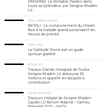
PASSPASS: Le Véritable Pardon dans
toute sa Splendeur, par Serigne Khadim
Lô
NETALI BOROM NDAME
NETALI : Le comportement du Cheikh
face à la maladie quand survenaient les
heures de prières!
PASS - PASS
La Gratitude Divine par un guide
spirituel gratifié!
ACTUALITÉS
Travaux Grande mosquée de Touba :
Serigne Khadim Lô débourse 50
millions et appelle les disciples à
contribution
GAMOU BAKHDAD
Discours Intégral de Serigne Khadim
Gaydel LO Borom Ndame – Gamou
Bakhdad 2025 – 1447H