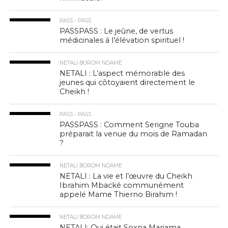
PASS - PASS
PASSPASS : Le jeûne, de vertus
médicinales à l’élévation spirituel !
NETALI BOROM NDAME
NETALI : L’aspect mémorable des
jeunes qui côtoyaient directement le
Cheikh !
PASS - PASS
PASSPASS : Comment Serigne Touba
préparait la venue du mois de Ramadan
?
NETALI BOROM NDAME
NETALI : La vie et l’œuvre du Cheikh
Ibrahim Mbacké communément
appelé Mame Thierno Birahim !
NETALI BOROM NDAME
NETALI: Qui était Soxna Mariama