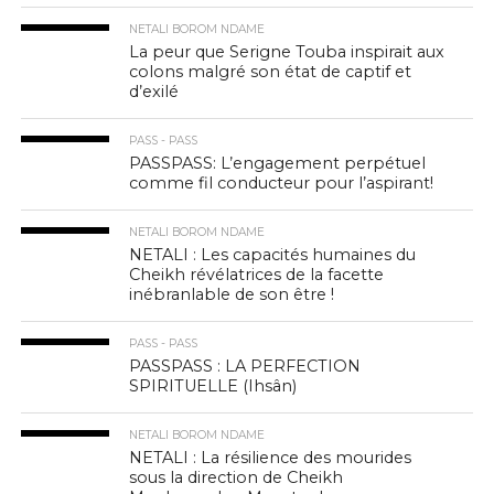
NETALI BOROM NDAME
La peur que Serigne Touba inspirait aux
colons malgré son état de captif et
d’exilé
PASS - PASS
PASSPASS: L’engagement perpétuel
comme fil conducteur pour l’aspirant!
NETALI BOROM NDAME
NETALI : Les capacités humaines du
Cheikh révélatrices de la facette
inébranlable de son être !
PASS - PASS
PASSPASS : LA PERFECTION
SPIRITUELLE (Ihsân)
NETALI BOROM NDAME
NETALI : La résilience des mourides
sous la direction de Cheikh