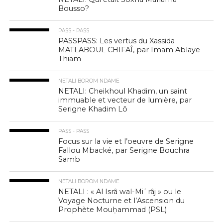
Bousso?
PASS - PASS
PASSPASS: Les vertus du Xassida
MATLABOUL CHIFAÎ, par Imam Ablaye
Thiam
NETALI BOROM NDAME
NETALI: Cheikhoul Khadim, un saint
immuable et vecteur de lumière, par
Serigne Khadim Lô
PASS - PASS
Focus sur la vie et l’oeuvre de Serigne
Fallou Mbacké, par Serigne Bouchra
Samb
NETALI BOROM NDAME
NETALI : « Al Isrâ wal-Miʿrâj » ou le
Voyage Nocturne et l’Ascension du
Prophète Mouḥammad (PSL)