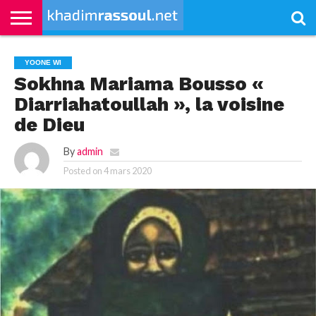
ACCUEIL
KHADIMRASSOUL
LE
ACTUALITÉS
CONTRIBUTIONS
PASS
NETALI
L’ISLAM
VIDÉOS
YOONE WI
MOURIDISME
–
BOROM
Sokhna Mariama Bousso «
PASS
NDAME
Diarriahatoullah », la voisine
de Dieu
By
admin
Posted on
4 mars 2020