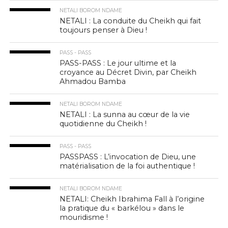
NETALI BOROM NDAME
NETALI : La conduite du Cheikh qui fait
toujours penser à Dieu !
PASS - PASS
PASS-PASS : Le jour ultime et la
croyance au Décret Divin, par Cheikh
Ahmadou Bamba
NETALI BOROM NDAME
NETALI : La sunna au cœur de la vie
quotidienne du Cheikh !
PASS - PASS
PASSPASS : L’invocation de Dieu, une
matérialisation de la foi authentique !
NETALI BOROM NDAME
NETALI: Cheikh Ibrahima Fall à l’origine
la pratique du « barkélou » dans le
mouridisme !