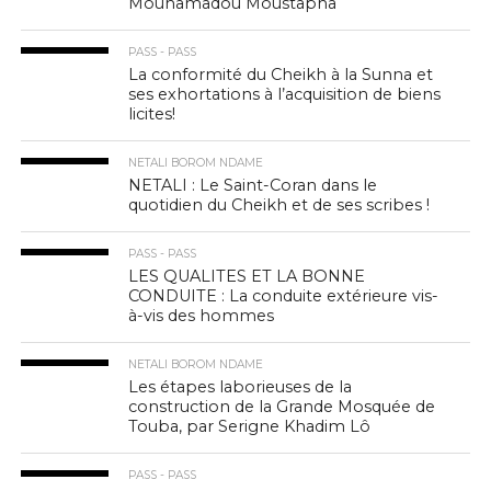
Mouhamadou Moustapha
PASS - PASS
La conformité du Cheikh à la Sunna et
ses exhortations à l’acquisition de biens
licites!
NETALI BOROM NDAME
NETALI : Le Saint-Coran dans le
quotidien du Cheikh et de ses scribes !
PASS - PASS
LES QUALITES ET LA BONNE
CONDUITE : La conduite extérieure vis-
à-vis des hommes
NETALI BOROM NDAME
Les étapes laborieuses de la
construction de la Grande Mosquée de
Touba, par Serigne Khadim Lô
PASS - PASS