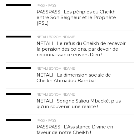
PASS - PASS
PASSPASS : Les périples du Cheikh
entre Son Seigneur et le Prophète
(PSL)
NETALI BOROM NDAME
NETALI : Le refus du Cheikh de recevoir
la pension des colons, par devoir de
reconnaissance envers Dieu !
NETALI BOROM NDAME
NETALI : La dimension sociale de
Cheikh Ahmadou Bamba !
NETALI BOROM NDAME
NETALI : Serigne Saliou Mbacké, plus
qu’un souvenir: une réalité !
PASS - PASS
PASSPASS : L’Assistance Divine en
faveur de notre Cheikh !