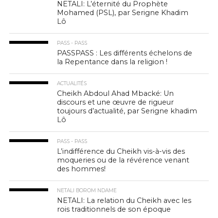
NETALI: L’éternité du Prophète
Mohamed (PSL), par Serigne Khadim
Lô
PASS - PASS
PASSPASS : Les différents échelons de
la Repentance dans la religion !
ACTUALITÉS
Cheikh Abdoul Ahad Mbacké: Un
discours et une œuvre de rigueur
toujours d’actualité, par Serigne khadim
Lô
PASS - PASS
L’indifférence du Cheikh vis-à-vis des
moqueries ou de la révérence venant
des hommes!
NETALI BOROM NDAME
NETALI: La relation du Cheikh avec les
rois traditionnels de son époque