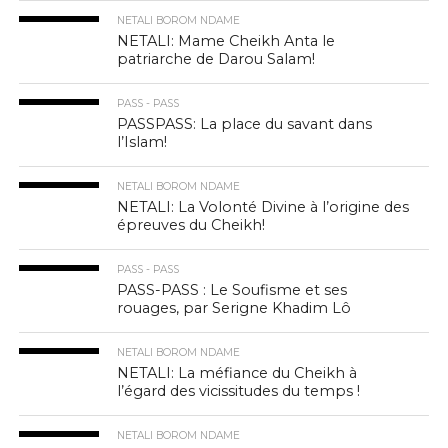
NETALI BOROM NDAME
NETALI: Mame Cheikh Anta le
patriarche de Darou Salam!
PASS - PASS
PASSPASS: La place du savant dans
l’Islam!
NETALI BOROM NDAME
NETALI: La Volonté Divine à l’origine des
épreuves du Cheikh!
PASS - PASS
PASS-PASS : Le Soufisme et ses
rouages, par Serigne Khadim Lô
NETALI BOROM NDAME
NETALI: La méfiance du Cheikh à
l’égard des vicissitudes du temps !
NETALI BOROM NDAME