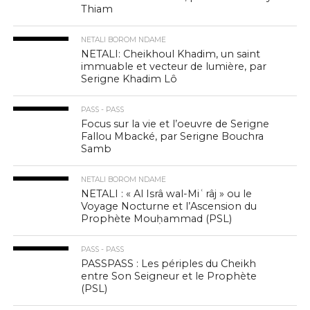
Thiam
NETALI BOROM NDAME
NETALI: Cheikhoul Khadim, un saint
immuable et vecteur de lumière, par
Serigne Khadim Lô
PASS - PASS
Focus sur la vie et l’oeuvre de Serigne
Fallou Mbacké, par Serigne Bouchra
Samb
NETALI BOROM NDAME
NETALI : « Al Isrâ wal-Miʿrâj » ou le
Voyage Nocturne et l’Ascension du
Prophète Mouḥammad (PSL)
PASS - PASS
PASSPASS : Les périples du Cheikh
entre Son Seigneur et le Prophète
(PSL)