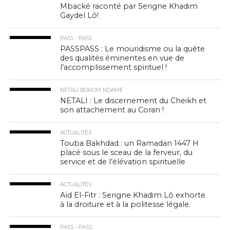
Mbacké raconté par Serigne Khadim
Gaydel Lô!
PASS - PASS
PASSPASS : Le mouridisme ou la quête
des qualités éminentes en vue de
l’accomplissement spirituel !
NETALI BOROM NDAME
NETALI : Le discernement du Cheikh et
son attachement au Coran !
ACTUALITÉS
Touba Bakhdad : un Ramadan 1447 H
placé sous le sceau de la ferveur, du
service et de l’élévation spirituelle
ACTUALITÉS
Aïd El-Fitr : Serigne Khadim Lô exhorte
à la droiture et à la politesse légale.
PASS - PASS