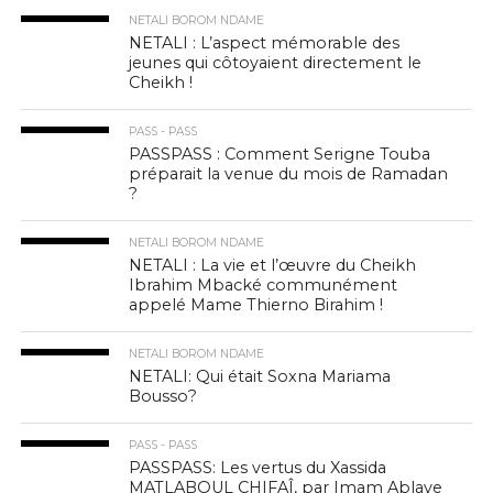
NETALI BOROM NDAME
NETALI : L’aspect mémorable des
jeunes qui côtoyaient directement le
Cheikh !
PASS - PASS
PASSPASS : Comment Serigne Touba
préparait la venue du mois de Ramadan
?
NETALI BOROM NDAME
NETALI : La vie et l’œuvre du Cheikh
Ibrahim Mbacké communément
appelé Mame Thierno Birahim !
NETALI BOROM NDAME
NETALI: Qui était Soxna Mariama
Bousso?
PASS - PASS
PASSPASS: Les vertus du Xassida
MATLABOUL CHIFAÎ, par Imam Ablaye