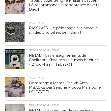
Tabaski 2026: Serigne Khadim Gaydel
Lô recommande la repentance envers
Dieu !
PASS - PASS
PASSPASS : Le pèlerinage à la Mecque,
un des cinq piliers de l’Islam !
NETALI BOROM NDAME
NETALI : Les enseignements de
Cheikhoul Khadim sur le mois bénit de
« Zhoul-hijja » (Tabaski) !
PASS - PASS
Hommage à Mame Cheikh Anta
MBACKE par Serigne Modou Mamoune
LO GAYDEL
NETALI BOROM NDAME
NETALI : Les origines de la mystique