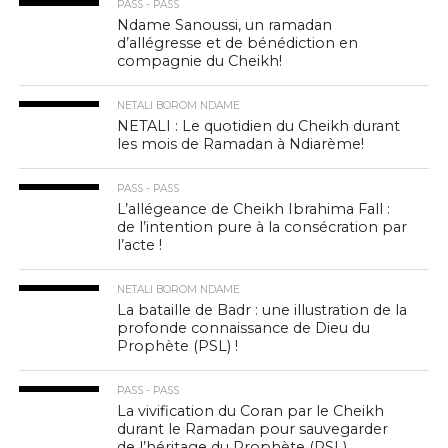
PASS - PASS
Ndame Sanoussi, un ramadan
d’allégresse et de bénédiction en
compagnie du Cheikh!
NETALI BOROM NDAME
NETALI : Le quotidien du Cheikh durant
les mois de Ramadan à Ndiarème!
PASS - PASS
L’allégeance de Cheikh Ibrahima Fall :
de l’intention pure à la consécration par
l’acte !
NETALI BOROM NDAME
La bataille de Badr : une illustration de la
profonde connaissance de Dieu du
Prophète (PSL) !
PASS - PASS
La vivification du Coran par le Cheikh
durant le Ramadan pour sauvegarder
de l’héritage du Prophète (PSL)