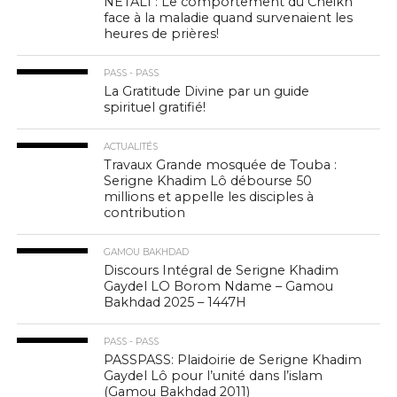
NETALI : Le comportement du Cheikh
face à la maladie quand survenaient les
heures de prières!
PASS - PASS
La Gratitude Divine par un guide
spirituel gratifié!
ACTUALITÉS
Travaux Grande mosquée de Touba :
Serigne Khadim Lô débourse 50
millions et appelle les disciples à
contribution
GAMOU BAKHDAD
Discours Intégral de Serigne Khadim
Gaydel LO Borom Ndame – Gamou
Bakhdad 2025 – 1447H
PASS - PASS
PASSPASS: Plaidoirie de Serigne Khadim
Gaydel Lô pour l’unité dans l’islam
(Gamou Bakhdad 2011)