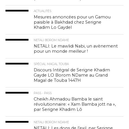
ACTUALITÉS
Mesures annoncées pour un Gamou
paisible à Bakhdad chez Serigne
Khadim Lo Gaydel
NETALI BOROM NDAME
NETALI: Le mawlidi Nabi, un avènement
pour un monde meilleur !
SPÉCIAL MAGAL TOUBA
Discours Intégral de Serigne Khadim
Gayde LO Borom NDame au Grand
Magal de Touba 1447H
PASS - PASS
Cheikh Ahmadou Bamba le saint
révolutionnaire: « Xam Bamba jott na »,
par Serigne Khadim Lô
NETALI BOROM NDAME
NETALI: Les dons de l’exil, par Serigne