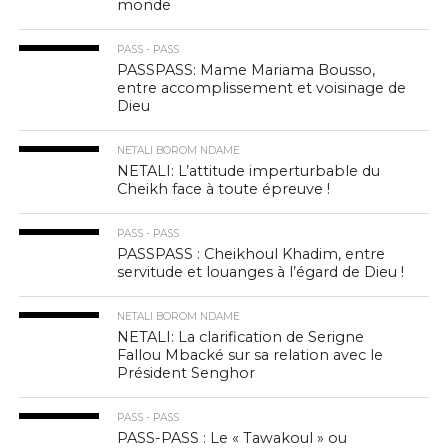
monde
PASS - PASS
PASSPASS: Mame Mariama Bousso,
entre accomplissement et voisinage de
Dieu
NETALI BOROM NDAME
NETALI: L’attitude imperturbable du
Cheikh face à toute épreuve !
PASS - PASS
PASSPASS : Cheikhoul Khadim, entre
servitude et louanges à l’égard de Dieu !
NETALI BOROM NDAME
NETALI: La clarification de Serigne
Fallou Mbacké sur sa relation avec le
Président Senghor
PASS - PASS
PASS-PASS : Le « Tawakoul » ou