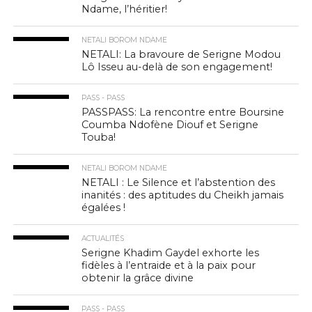
Ndame, l’héritier!
NETALI BOROM NDAME
NETALI: La bravoure de Serigne Modou
Lô Isseu au-delà de son engagement!
PASS - PASS
PASSPASS: La rencontre entre Boursine
Coumba Ndofène Diouf et Serigne
Touba!
NETALI BOROM NDAME
NETALI : Le Silence et l’abstention des
inanités : des aptitudes du Cheikh jamais
égalées !
ACTUALITÉS
Serigne Khadim Gaydel exhorte les
fidèles à l’entraide et à la paix pour
obtenir la grâce divine
PASS - PASS