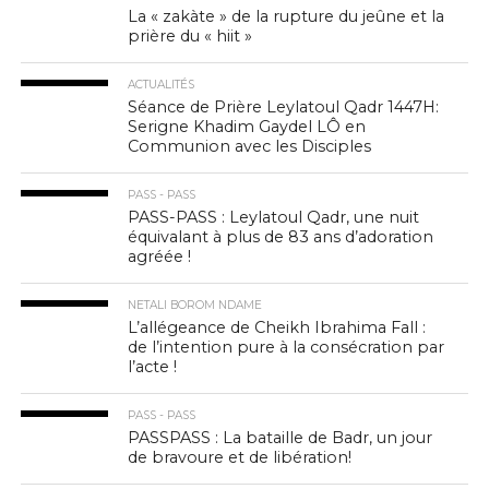
La « zakàte » de la rupture du jeûne et la
prière du « hiit »
ACTUALITÉS
Séance de Prière Leylatoul Qadr 1447H:
Serigne Khadim Gaydel LÔ en
Communion avec les Disciples
PASS - PASS
PASS-PASS : Leylatoul Qadr, une nuit
équivalant à plus de 83 ans d’adoration
agréée !
NETALI BOROM NDAME
L’allégeance de Cheikh Ibrahima Fall :
de l’intention pure à la consécration par
l’acte !
PASS - PASS
PASSPASS : La bataille de Badr, un jour
de bravoure et de libération!