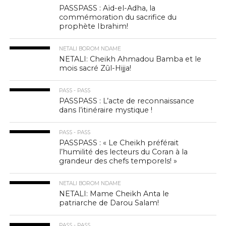
PASSPASS : Aïd-el-Adha, la
commémoration du sacrifice du
prophète Ibrahim!
NETALI BOROM NDAME
NETALI: Cheikh Ahmadou Bamba et le
mois sacré Zûl-Hijja!
PASS - PASS
PASSPASS : L’acte de reconnaissance
dans l’itinéraire mystique !
PASS - PASS
PASSPASS : « Le Cheikh préférait
l’humilité des lecteurs du Coran à la
grandeur des chefs temporels! »
NETALI BOROM NDAME
NETALI: Mame Cheikh Anta le
patriarche de Darou Salam!
PASS - PASS