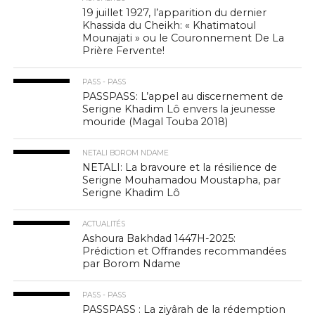
19 juillet 1927, l’apparition du dernier
Khassida du Cheikh: « Khatimatoul
Mounajati » ou le Couronnement De La
Prière Fervente!
PASS - PASS
PASSPASS: L’appel au discernement de
Serigne Khadim Lô envers la jeunesse
mouride (Magal Touba 2018)
NETALI BOROM NDAME
NETALI: La bravoure et la résilience de
Serigne Mouhamadou Moustapha, par
Serigne Khadim Lô
ACTUALITÉS
Ashoura Bakhdad 1447H-2025:
Prédiction et Offrandes recommandées
par Borom Ndame
PASS - PASS
PASSPASS : La ziyârah de la rédemption