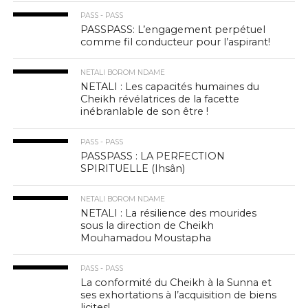
PASS - PASS
PASSPASS: L’engagement perpétuel
comme fil conducteur pour l’aspirant!
NETALI BOROM NDAME
NETALI : Les capacités humaines du
Cheikh révélatrices de la facette
inébranlable de son être !
PASS - PASS
PASSPASS : LA PERFECTION
SPIRITUELLE (Ihsân)
NETALI BOROM NDAME
NETALI : La résilience des mourides
sous la direction de Cheikh
Mouhamadou Moustapha
PASS - PASS
La conformité du Cheikh à la Sunna et
ses exhortations à l’acquisition de biens
licites!