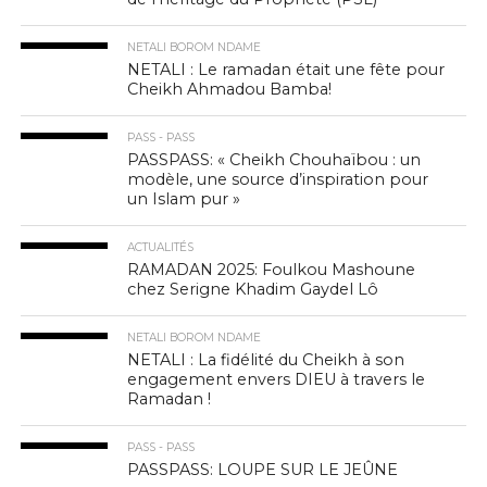
NETALI BOROM NDAME
NETALI : Le ramadan était une fête pour
Cheikh Ahmadou Bamba!
PASS - PASS
PASSPASS: « Cheikh Chouhaïbou : un
modèle, une source d’inspiration pour
un Islam pur »
ACTUALITÉS
RAMADAN 2025: Foulkou Mashoune
chez Serigne Khadim Gaydel Lô
NETALI BOROM NDAME
NETALI : La fidélité du Cheikh à son
engagement envers DIEU à travers le
Ramadan !
PASS - PASS
PASSPASS: LOUPE SUR LE JEÛNE