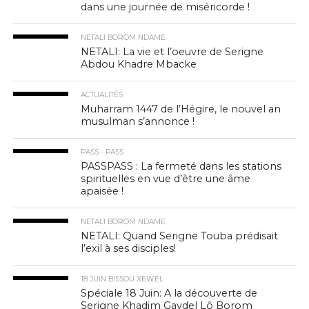
dans une journée de miséricorde !
NETALI BOROM NDAME
NETALI: La vie et l’oeuvre de Serigne
Abdou Khadre Mbacke
ACTUALITÉS
Muharram 1447 de l’Hégire, le nouvel an
musulman s’annonce !
PASS - PASS
PASSPASS : La fermeté dans les stations
spirituelles en vue d’être une âme
apaisée !
NETALI BOROM NDAME
NETALI: Quand Serigne Touba prédisait
l’exil à ses disciples!
18 JUIN BISSOU XEWËL
Spéciale 18 Juin: A la découverte de
Serigne Khadim Gaydel Lô Borom