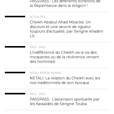
PASSPASS : Les différents échelons de
la Repentance dans la religion !
ACTUALITÉS
Cheikh Abdoul Ahad Mbacké: Un
discours et une œuvre de rigueur
toujours d’actualité, par Serigne khadim
Lô
PASS - PASS
L’indifférence du Cheikh vis-à-vis des
moqueries ou de la révérence venant
des hommes!
NETALI BOROM NDAME
NETALI: La relation du Cheikh avec les
rois traditionnels de son époque
PASS - PASS
PASSPASS : L’ascension spirituelle par
les Xassaïdes de Serigne Touba