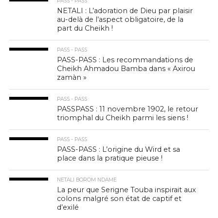
PASS - PASS
NETALI : L’adoration de Dieu par plaisir
au-delà de l’aspect obligatoire, de la
part du Cheikh !
PASS - PASS
PASS-PASS : Les recommandations de
Cheikh Ahmadou Bamba dans « Axirou
zamàn »
PASS - PASS
PASSPASS : 11 novembre 1902, le retour
triomphal du Cheikh parmi les siens !
PASS - PASS
PASS-PASS : L’origine du Wird et sa
place dans la pratique pieuse !
NETALI BOROM NDAME
La peur que Serigne Touba inspirait aux
colons malgré son état de captif et
d’exilé