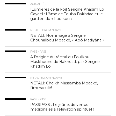
ACTUALITÉS
[Lumières de la Foi] Serigne Khadim Lô
Gaydel : L’âme de Touba Bakhdad et le
gardien du « Foulkou »
NETALI BOROM NDAME
NETALI: Hommage à Serigne
Chouhaïbou Mbacké, « Abô Madiyàna »
PASS - PASS
A l’origine du récital du Foulkou
Maskhoune de Bakhdad, par Serigne
Khadim Lô
NETALI BOROM NDAME
NETALI: Cheikh Massamba Mbacké,
l’immaculé!
PASS - PASS
PASSPASS : Le jeûne, de vertus
médicinales à l’élévation spirituel !