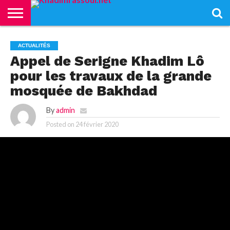
ACCUEIL
KHADIMRASSOUL
LE
ACTUALITÉS
CONTRIBUTIONS
PASS
NETALI
L’ISLAM
VIDÉOS
ACTUALITÉS
MOURIDISME
–
BOROM
Appel de Serigne Khadim Lô
PASS
NDAME
pour les travaux de la grande
mosquée de Bakhdad
By
admin
Posted on
24 février 2020