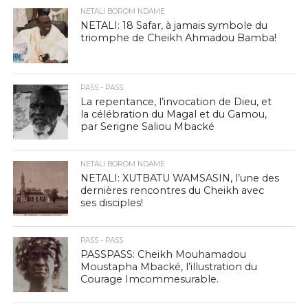
NETALI BOROM NDAME
NETALI: 18 Safar, à jamais symbole du
triomphe de Cheikh Ahmadou Bamba!
PASS - PASS
La repentance, l’invocation de Dieu, et
la célébration du Magal et du Gamou,
par Serigne Saliou Mbacké
NETALI BOROM NDAME
NETALI: XUTBATU WAMSASIN, l’une des
dernières rencontres du Cheikh avec
ses disciples!
PASS - PASS
PASSPASS: Cheikh Mouhamadou
Moustapha Mbacké, l’illustration du
Courage Imcommesurable.