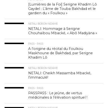
[Lumières de la Foi] Serigne Khadim Lô
Gaydel : L’âme de Touba Bakhdad et le
gardien du « Foulkou »
NETALI BOROM NDAME
NETALI: Hommage à Serigne
Chouhaïbou Mbacké, « Abô Madiyàna »
PASS - PASS
A l’origine du récital du Foulkou
Maskhoune de Bakhdad, par Serigne
Khadim Lô
NETALI BOROM NDAME
NETALI: Cheikh Massamba Mbacké,
l’immaculé!
PASS - PASS
PASSPASS : Le jeûne, de vertus
médicinales à l’élévation spirituel !