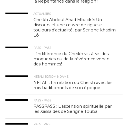
la Repentance dans la religion !
ACTUALITÉS
Cheikh Abdoul Ahad Mbacké: Un
discours et une œuvre de rigueur
toujours d’actualité, par Serigne khadim
Lô
PASS - PASS
L’indifférence du Cheikh vis-à-vis des
moqueries ou de la révérence venant
des hommes!
NETALI BOROM NDAME
NETALI: La relation du Cheikh avec les
rois traditionnels de son époque
PASS - PASS
PASSPASS : L’ascension spirituelle par
les Xassaïdes de Serigne Touba
PASS - PASS