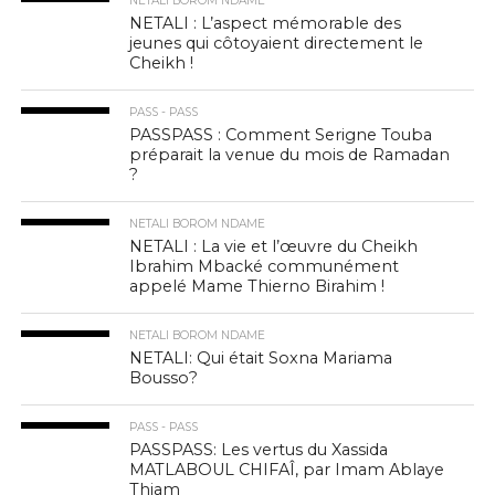
NETALI BOROM NDAME
NETALI : L’aspect mémorable des
jeunes qui côtoyaient directement le
Cheikh !
PASS - PASS
PASSPASS : Comment Serigne Touba
préparait la venue du mois de Ramadan
?
NETALI BOROM NDAME
NETALI : La vie et l’œuvre du Cheikh
Ibrahim Mbacké communément
appelé Mame Thierno Birahim !
NETALI BOROM NDAME
NETALI: Qui était Soxna Mariama
Bousso?
PASS - PASS
PASSPASS: Les vertus du Xassida
MATLABOUL CHIFAÎ, par Imam Ablaye
Thiam