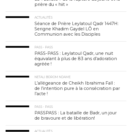
prière du « hiit »
ACTUALITÉS
Séance de Prière Leylatoul Qadr 1447H:
Serigne Khadim Gaydel LÔ en
Communion avec les Disciples
PASS - PASS
PASS-PASS : Leylatoul Qadr, une nuit
équivalant à plus de 83 ans d’adoration
agréée !
NETALI BOROM NDAME
L’allégeance de Cheikh Ibrahima Fall :
de l’intention pure à la consécration par
l’acte !
PASS - PASS
PASSPASS : La bataille de Badr, un jour
de bravoure et de libération!
ACTUALITÉS