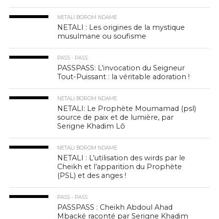
NETALI BOROM NDAME
NETALI : Les origines de la mystique
musulmane ou soufisme
PASS - PASS
PASSPASS: L’invocation du Seigneur
Tout-Puissant : la véritable adoration !
NETALI BOROM NDAME
NETALI: Le Prophète Moumamad (psl)
source de paix et de lumière, par
Serigne Khadim Lô
NETALI BOROM NDAME
NETALI : L’utilisation des wirds par le
Cheikh et l’apparition du Prophète
(PSL) et des anges !
PASS - PASS
PASSPASS : Cheikh Abdoul Ahad
Mbacké raconté par Serigne Khadim