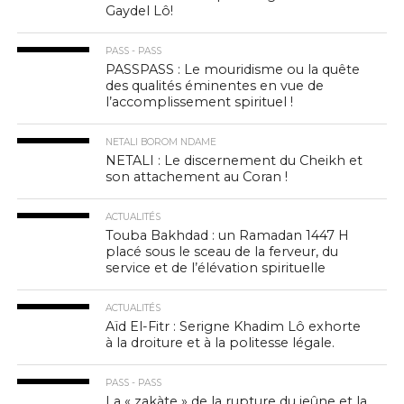
Gaydel Lô!
PASS - PASS
PASSPASS : Le mouridisme ou la quête
des qualités éminentes en vue de
l’accomplissement spirituel !
NETALI BOROM NDAME
NETALI : Le discernement du Cheikh et
son attachement au Coran !
ACTUALITÉS
Touba Bakhdad : un Ramadan 1447 H
placé sous le sceau de la ferveur, du
service et de l’élévation spirituelle
ACTUALITÉS
Aïd El-Fitr : Serigne Khadim Lô exhorte
à la droiture et à la politesse légale.
PASS - PASS
La « zakàte » de la rupture du jeûne et la