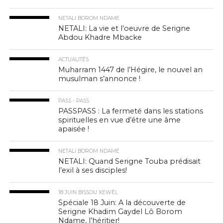
NETALI BOROM NDAME
NETALI: La vie et l’oeuvre de Serigne
Abdou Khadre Mbacke
ACTUALITÉS
Muharram 1447 de l’Hégire, le nouvel an
musulman s’annonce !
PASS - PASS
PASSPASS : La fermeté dans les stations
spirituelles en vue d’être une âme
apaisée !
NETALI BOROM NDAME
NETALI: Quand Serigne Touba prédisait
l’exil à ses disciples!
18 JUIN BISSOU XEWËL
Spéciale 18 Juin: A la découverte de
Serigne Khadim Gaydel Lô Borom
Ndame, l’héritier!