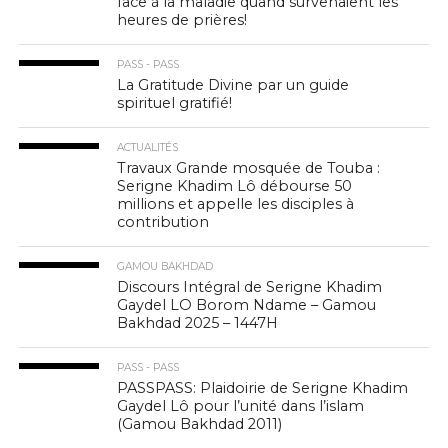
face à la maladie quand survenaient les
heures de prières!
PASS - PASS
La Gratitude Divine par un guide
spirituel gratifié!
ACTUALITÉS
Travaux Grande mosquée de Touba :
Serigne Khadim Lô débourse 50
millions et appelle les disciples à
contribution
GAMOU BAKHDAD
Discours Intégral de Serigne Khadim
Gaydel LO Borom Ndame – Gamou
Bakhdad 2025 – 1447H
PASS - PASS
PASSPASS: Plaidoirie de Serigne Khadim
Gaydel Lô pour l’unité dans l’islam
(Gamou Bakhdad 2011)