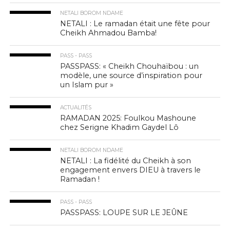
NETALI BOROM NDAME
NETALI : Le ramadan était une fête pour
Cheikh Ahmadou Bamba!
PASS - PASS
PASSPASS: « Cheikh Chouhaïbou : un
modèle, une source d’inspiration pour
un Islam pur »
ACTUALITÉS
RAMADAN 2025: Foulkou Mashoune
chez Serigne Khadim Gaydel Lô
NETALI BOROM NDAME
NETALI : La fidélité du Cheikh à son
engagement envers DIEU à travers le
Ramadan !
PASS - PASS
PASSPASS: LOUPE SUR LE JEÛNE