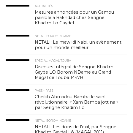
ACTUALITÉS
Mesures annoncées pour un Gamou
paisible à Bakhdad chez Serigne
Khadim Lo Gaydel
NETALI BOROM NDAME
NETALI: Le mawlidi Nabi, un avènement
pour un monde meilleur !
SPÉCIAL MAGAL TOUBA
Discours Intégral de Serigne Khadim
Gayde LO Borom NDame au Grand
Magal de Touba 1447H
PASS - PASS
Cheikh Ahmadou Bamba le saint
révolutionnaire: « Xam Bamba jott na »,
par Serigne Khadim Lô
NETALI BOROM NDAME
NETALI: Les dons de l’exil, par Serigne
Khadim Gaydel Lô (MAGAL 2011)