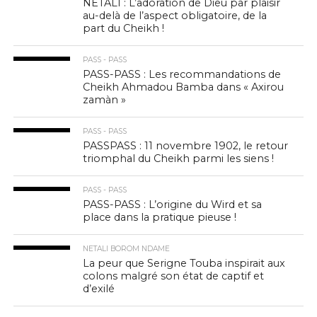
NETALI : L’adoration de Dieu par plaisir
au-delà de l’aspect obligatoire, de la
part du Cheikh !
PASS - PASS
PASS-PASS : Les recommandations de
Cheikh Ahmadou Bamba dans « Axirou
zamàn »
PASS - PASS
PASSPASS : 11 novembre 1902, le retour
triomphal du Cheikh parmi les siens !
PASS - PASS
PASS-PASS : L’origine du Wird et sa
place dans la pratique pieuse !
NETALI BOROM NDAME
La peur que Serigne Touba inspirait aux
colons malgré son état de captif et
d’exilé