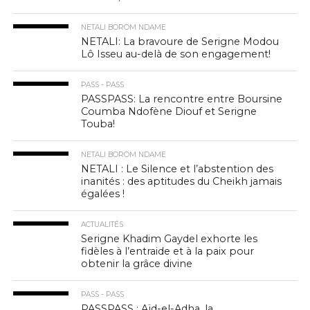
NETALI BOROM NDAME
NETALI: La bravoure de Serigne Modou
Lô Isseu au-delà de son engagement!
PASS - PASS
PASSPASS: La rencontre entre Boursine
Coumba Ndofène Diouf et Serigne
Touba!
NETALI BOROM NDAME
NETALI : Le Silence et l’abstention des
inanités : des aptitudes du Cheikh jamais
égalées !
ACTUALITÉS
Serigne Khadim Gaydel exhorte les
fidèles à l’entraide et à la paix pour
obtenir la grâce divine
PASS - PASS
PASSPASS : Aïd-el-Adha, la