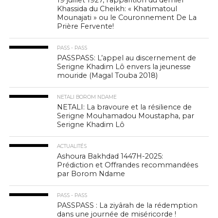
19 juillet 1927, l’apparition du dernier
Khassida du Cheikh: « Khatimatoul
Mounajati » ou le Couronnement De La
Prière Fervente!
PASS - PASS
PASSPASS: L’appel au discernement de
Serigne Khadim Lô envers la jeunesse
mouride (Magal Touba 2018)
NETALI BOROM NDAME
NETALI: La bravoure et la résilience de
Serigne Mouhamadou Moustapha, par
Serigne Khadim Lô
ACTUALITÉS
Ashoura Bakhdad 1447H-2025:
Prédiction et Offrandes recommandées
par Borom Ndame
PASS - PASS
PASSPASS : La ziyârah de la rédemption
dans une journée de miséricorde !