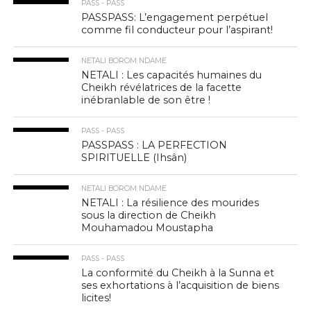
PASS - PASS
PASSPASS: L’engagement perpétuel
comme fil conducteur pour l’aspirant!
NETALI BOROM NDAME
NETALI : Les capacités humaines du
Cheikh révélatrices de la facette
inébranlable de son être !
PASS - PASS
PASSPASS : LA PERFECTION
SPIRITUELLE (Ihsân)
NETALI BOROM NDAME
NETALI : La résilience des mourides
sous la direction de Cheikh
Mouhamadou Moustapha
PASS - PASS
La conformité du Cheikh à la Sunna et
ses exhortations à l’acquisition de biens
licites!