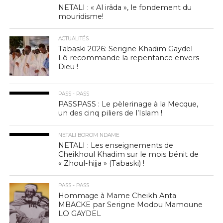
NETALI : « Al irâda », le fondement du
mouridisme!
ACTUALITÉS
Tabaski 2026: Serigne Khadim Gaydel
Lô recommande la repentance envers
Dieu !
PASS - PASS
PASSPASS : Le pèlerinage à la Mecque,
un des cinq piliers de l’Islam !
NETALI BOROM NDAME
NETALI : Les enseignements de
Cheikhoul Khadim sur le mois bénit de
« Zhoul-hijja » (Tabaski) !
PASS - PASS
Hommage à Mame Cheikh Anta
MBACKE par Serigne Modou Mamoune
LO GAYDEL