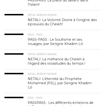
PASSPASS: La place du savant dans
l’Islam!
NETALI BOROM NDAME
NETALI: La Volonté Divine à l’origine des
épreuves du Cheikh!
PASS - PASS
PASS-PASS : Le Soufisme et ses
rouages, par Serigne Khadim Lô
NETALI BOROM NDAME
NETALI: La méfiance du Cheikh à
l’égard des vicissitudes du temps !
NETALI BOROM NDAME
NETALI: L’éternité du Prophète
Mohamed (PSL), par Serigne Khadim
Lô
PASS - PASS
PASSPASS : Les différents échelons de