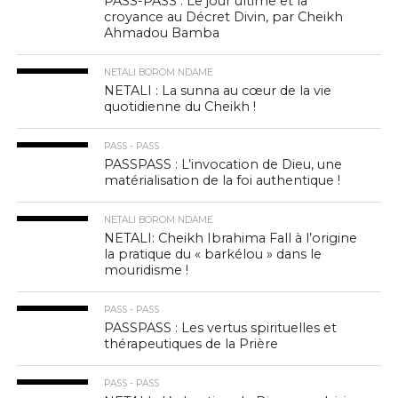
PASS-PASS : Le jour ultime et la
croyance au Décret Divin, par Cheikh
Ahmadou Bamba
NETALI BOROM NDAME
NETALI : La sunna au cœur de la vie
quotidienne du Cheikh !
PASS - PASS
PASSPASS : L’invocation de Dieu, une
matérialisation de la foi authentique !
NETALI BOROM NDAME
NETALI: Cheikh Ibrahima Fall à l’origine
la pratique du « barkélou » dans le
mouridisme !
PASS - PASS
PASSPASS : Les vertus spirituelles et
thérapeutiques de la Prière
PASS - PASS