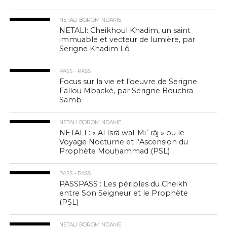
NETALI BOROM NDAME
NETALI: Cheikhoul Khadim, un saint
immuable et vecteur de lumière, par
Serigne Khadim Lô
PASS - PASS
Focus sur la vie et l’oeuvre de Serigne
Fallou Mbacké, par Serigne Bouchra
Samb
NETALI BOROM NDAME
NETALI : « Al Isrâ wal-Miʿrâj » ou le
Voyage Nocturne et l’Ascension du
Prophète Mouḥammad (PSL)
PASS - PASS
PASSPASS : Les périples du Cheikh
entre Son Seigneur et le Prophète
(PSL)
NETALI BOROM NDAME