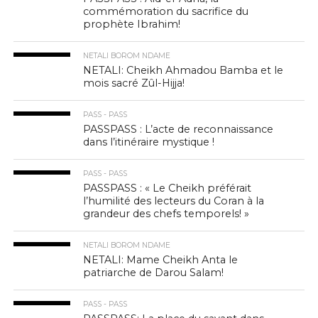
commémoration du sacrifice du
prophète Ibrahim!
NETALI BOROM NDAME
NETALI: Cheikh Ahmadou Bamba et le
mois sacré Zûl-Hijja!
PASS - PASS
PASSPASS : L’acte de reconnaissance
dans l’itinéraire mystique !
PASS - PASS
PASSPASS : « Le Cheikh préférait
l’humilité des lecteurs du Coran à la
grandeur des chefs temporels! »
NETALI BOROM NDAME
NETALI: Mame Cheikh Anta le
patriarche de Darou Salam!
PASS - PASS