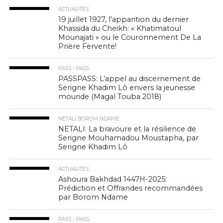
ACTUALITÉS
19 juillet 1927, l’apparition du dernier
Khassida du Cheikh: « Khatimatoul
Mounajati » ou le Couronnement De La
Prière Fervente!
PASS - PASS
PASSPASS: L’appel au discernement de
Serigne Khadim Lô envers la jeunesse
mouride (Magal Touba 2018)
NETALI BOROM NDAME
NETALI: La bravoure et la résilience de
Serigne Mouhamadou Moustapha, par
Serigne Khadim Lô
ACTUALITÉS
Ashoura Bakhdad 1447H-2025:
Prédiction et Offrandes recommandées
par Borom Ndame
PASS - PASS