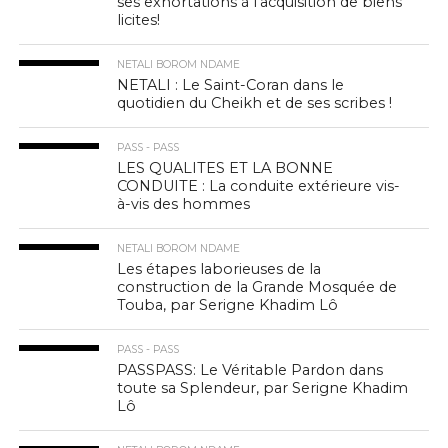
ses exhortations à l’acquisition de biens
licites!
NETALI BOROM NDAME
NETALI : Le Saint-Coran dans le
quotidien du Cheikh et de ses scribes !
PASS - PASS
LES QUALITES ET LA BONNE
CONDUITE : La conduite extérieure vis-
à-vis des hommes
NETALI BOROM NDAME
Les étapes laborieuses de la
construction de la Grande Mosquée de
Touba, par Serigne Khadim Lô
PASS - PASS
PASSPASS: Le Véritable Pardon dans
toute sa Splendeur, par Serigne Khadim
Lô