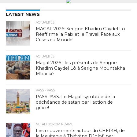
LATEST NEWS
ACTUALITÉS
MAGAL 2026: Serigne Khadim Gaydel Lô
Réaffirme la Paix et le Travail Face aux
Crises du Monde!
ACTUALITÉS
Magal 2026 : les présents de Serigne
Khadim Gaydel Lô à Serigne Mountakha
Mbacké
PASS - PASS
PASSPASS: Le Magal, symbole de la
déchéance de satan par l’action de
grâce!
NETALI BOROM NDAME
Les mouvements autour du CHEIKH, de
la Mauitanie à Thiéyène DJolof, par