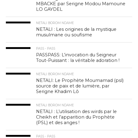
MBACKE par Serigne Modou Mamoune
LO GAYDEL
NETALI BOROM NDAME
NETALI : Les origines de la mystique
musulmane ou soufisme
PASS - PASS
PASSPASS: L’invocation du Seigneur
Tout-Puissant : la véritable adoration !
NETALI BOROM NDAME
NETALI: Le Prophète Moumamad (psl)
source de paix et de lumière, par
Serigne Khadim Lô
NETALI BOROM NDAME
NETALI : L’utilisation des wirds par le
Cheikh et l’apparition du Prophète
(PSL) et des anges !
PASS - PASS