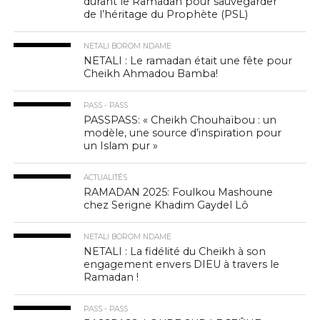
durant le Ramadan pour sauvegarder
de l’héritage du Prophète (PSL)
NETALI BOROM NDAME
NETALI : Le ramadan était une fête pour
Cheikh Ahmadou Bamba!
PASS - PASS
PASSPASS: « Cheikh Chouhaïbou : un
modèle, une source d’inspiration pour
un Islam pur »
ACTUALITÉS
RAMADAN 2025: Foulkou Mashoune
chez Serigne Khadim Gaydel Lô
NETALI BOROM NDAME
NETALI : La fidélité du Cheikh à son
engagement envers DIEU à travers le
Ramadan !
PASS - PASS