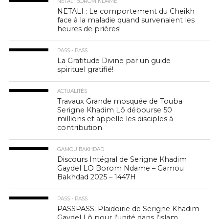
NETALI BOROM NDAME
NETALI : Le comportement du Cheikh
face à la maladie quand survenaient les
heures de prières!
PASS - PASS
La Gratitude Divine par un guide
spirituel gratifié!
ACTUALITÉS
Travaux Grande mosquée de Touba :
Serigne Khadim Lô débourse 50
millions et appelle les disciples à
contribution
GAMOU BAKHDAD
Discours Intégral de Serigne Khadim
Gaydel LO Borom Ndame – Gamou
Bakhdad 2025 – 1447H
PASS - PASS
PASSPASS: Plaidoirie de Serigne Khadim
Gaydel Lô pour l’unité dans l’islam