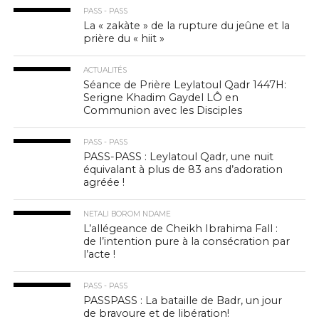
PASS - PASS
La « zakàte » de la rupture du jeûne et la
prière du « hiit »
ACTUALITÉS
Séance de Prière Leylatoul Qadr 1447H:
Serigne Khadim Gaydel LÔ en
Communion avec les Disciples
PASS - PASS
PASS-PASS : Leylatoul Qadr, une nuit
équivalant à plus de 83 ans d’adoration
agréée !
NETALI BOROM NDAME
L’allégeance de Cheikh Ibrahima Fall :
de l’intention pure à la consécration par
l’acte !
PASS - PASS
PASSPASS : La bataille de Badr, un jour
de bravoure et de libération!