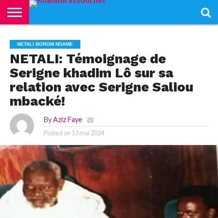
ACCUEIL
KHADIMRASSOUL
LE
ACTUALITÉS
CONTRIBUTIONS
PASS
NETALI
L’ISLAM
VIDÉOS
NETALI BOROM NDAME
MOURIDISME
–
BOROM
PASS
NDAME
NETALI: Témoignage de
Serigne khadim Lô sur sa
relation avec Serigne Saliou
mbacké!
By
Aziz Faye
Posted on
13 mai 2024