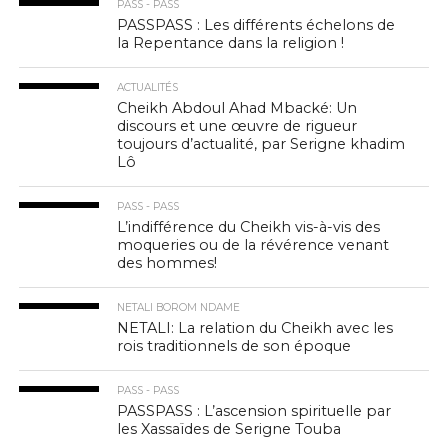
PASS - PASS
PASSPASS : Les différents échelons de
la Repentance dans la religion !
ACTUALITÉS
Cheikh Abdoul Ahad Mbacké: Un
discours et une œuvre de rigueur
toujours d’actualité, par Serigne khadim
Lô
PASS - PASS
L’indifférence du Cheikh vis-à-vis des
moqueries ou de la révérence venant
des hommes!
NETALI BOROM NDAME
NETALI: La relation du Cheikh avec les
rois traditionnels de son époque
PASS - PASS
PASSPASS : L’ascension spirituelle par
les Xassaïdes de Serigne Touba