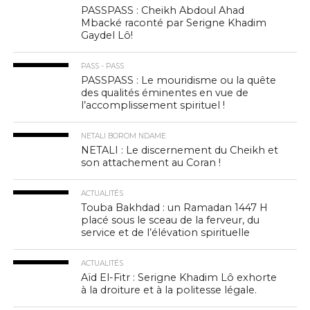
PASSPASS : Cheikh Abdoul Ahad
Mbacké raconté par Serigne Khadim
Gaydel Lô!
PASS - PASS
PASSPASS : Le mouridisme ou la quête
des qualités éminentes en vue de
l’accomplissement spirituel !
NETALI BOROM NDAME
NETALI : Le discernement du Cheikh et
son attachement au Coran !
ACTUALITÉS
Touba Bakhdad : un Ramadan 1447 H
placé sous le sceau de la ferveur, du
service et de l’élévation spirituelle
ACTUALITÉS
Aïd El-Fitr : Serigne Khadim Lô exhorte
à la droiture et à la politesse légale.