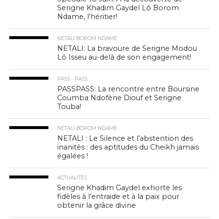
Serigne Khadim Gaydel Lô Borom
Ndame, l’héritier!
NETALI BOROM NDAME
NETALI: La bravoure de Serigne Modou
Lô Isseu au-delà de son engagement!
PASS - PASS
PASSPASS: La rencontre entre Boursine
Coumba Ndofène Diouf et Serigne
Touba!
NETALI BOROM NDAME
NETALI : Le Silence et l’abstention des
inanités : des aptitudes du Cheikh jamais
égalées !
ACTUALITÉS
Serigne Khadim Gaydel exhorte les
fidèles à l’entraide et à la paix pour
obtenir la grâce divine