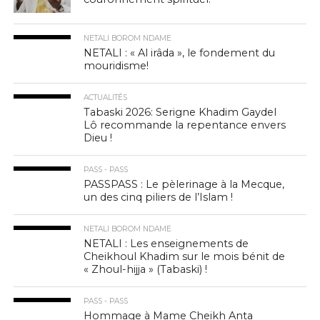
NETALI BOROM NDAME
NETALI : « Al irâda », le fondement du
mouridisme!
ACTUALITÉS
Tabaski 2026: Serigne Khadim Gaydel
Lô recommande la repentance envers
Dieu !
PASS - PASS
PASSPASS : Le pèlerinage à la Mecque,
un des cinq piliers de l’Islam !
NETALI BOROM NDAME
NETALI : Les enseignements de
Cheikhoul Khadim sur le mois bénit de
« Zhoul-hijja » (Tabaski) !
PASS - PASS
Hommage à Mame Cheikh Anta