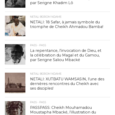
par Serigne Khadim Lô
NETALI BOROM NDAME
NETALI: 18 Safar, à jamais symbole du
triomphe de Cheikh Ahmadou Bamba!
PASS - PASS
La repentance, l’invocation de Dieu, et
la célébration du Magal et du Gamou,
par Serigne Saliou Mbacké
NETALI BOROM NDAME
NETALI: XUTBATU WAMSASIN, l’une des
dernières rencontres du Cheikh avec
ses disciples!
PASS - PASS
PASSPASS: Cheikh Mouhamadou
Moustapha Mbacké, l’illustration du