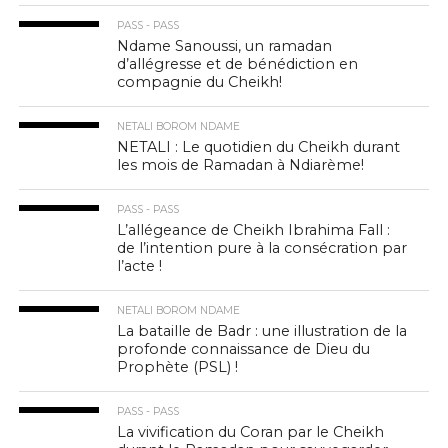
PASS - PASS
Ndame Sanoussi, un ramadan
d’allégresse et de bénédiction en
compagnie du Cheikh!
NETALI BOROM NDAME
NETALI : Le quotidien du Cheikh durant
les mois de Ramadan à Ndiarème!
PASS - PASS
L’allégeance de Cheikh Ibrahima Fall :
de l’intention pure à la consécration par
l’acte !
NETALI BOROM NDAME
La bataille de Badr : une illustration de la
profonde connaissance de Dieu du
Prophète (PSL) !
PASS - PASS
La vivification du Coran par le Cheikh