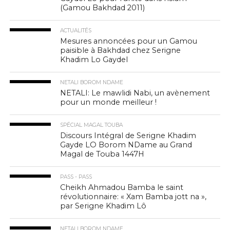
(Gamou Bakhdad 2011)
ACTUALITÉS
Mesures annoncées pour un Gamou
paisible à Bakhdad chez Serigne
Khadim Lo Gaydel
NETALI BOROM NDAME
NETALI: Le mawlidi Nabi, un avènement
pour un monde meilleur !
SPÉCIAL MAGAL TOUBA
Discours Intégral de Serigne Khadim
Gayde LO Borom NDame au Grand
Magal de Touba 1447H
PASS - PASS
Cheikh Ahmadou Bamba le saint
révolutionnaire: « Xam Bamba jott na »,
par Serigne Khadim Lô
NETALI BOROM NDAME