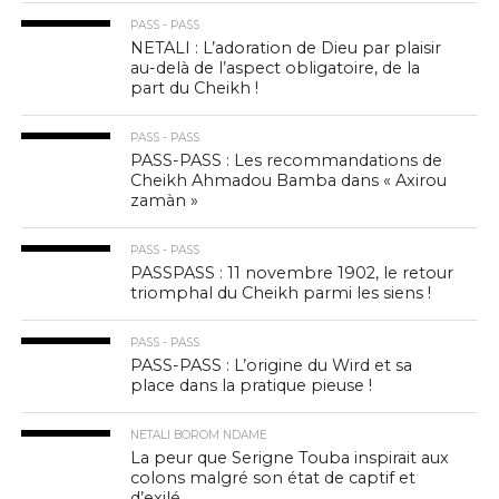
PASS - PASS
NETALI : L’adoration de Dieu par plaisir
au-delà de l’aspect obligatoire, de la
part du Cheikh !
PASS - PASS
PASS-PASS : Les recommandations de
Cheikh Ahmadou Bamba dans « Axirou
zamàn »
PASS - PASS
PASSPASS : 11 novembre 1902, le retour
triomphal du Cheikh parmi les siens !
PASS - PASS
PASS-PASS : L’origine du Wird et sa
place dans la pratique pieuse !
NETALI BOROM NDAME
La peur que Serigne Touba inspirait aux
colons malgré son état de captif et
d’exilé