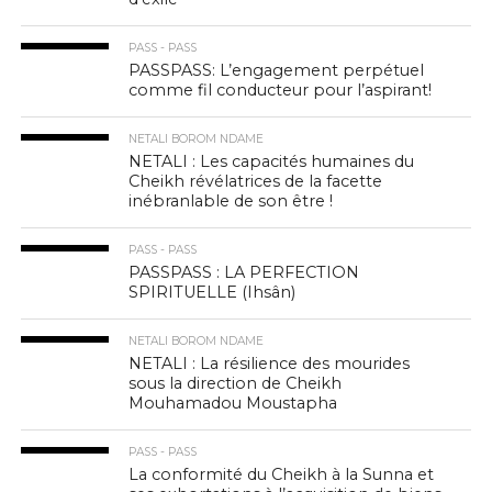
PASS - PASS
PASSPASS: L’engagement perpétuel
comme fil conducteur pour l’aspirant!
NETALI BOROM NDAME
NETALI : Les capacités humaines du
Cheikh révélatrices de la facette
inébranlable de son être !
PASS - PASS
PASSPASS : LA PERFECTION
SPIRITUELLE (Ihsân)
NETALI BOROM NDAME
NETALI : La résilience des mourides
sous la direction de Cheikh
Mouhamadou Moustapha
PASS - PASS
La conformité du Cheikh à la Sunna et