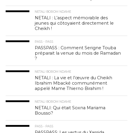
NETALI BOROM NDAME
NETALI : L’aspect mémorable des
jeunes qui côtoyaient directement le
Cheikh !
PASS - PASS
PASSPASS : Comment Serigne Touba
préparait la venue du mois de Ramadan
?
NETALI BOROM NDAME
NETALI : La vie et l’œuvre du Cheikh
Ibrahim Mbacké communément
appelé Mame Thierno Birahim !
NETALI BOROM NDAME
NETALI: Qui était Soxna Mariama
Bousso?
PASS - PASS
PASSPASS: Les vertus du Xassida