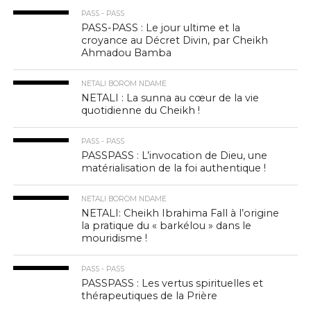
PASS - PASS
PASS-PASS : Le jour ultime et la
croyance au Décret Divin, par Cheikh
Ahmadou Bamba
NETALI BOROM NDAME
NETALI : La sunna au cœur de la vie
quotidienne du Cheikh !
PASS - PASS
PASSPASS : L’invocation de Dieu, une
matérialisation de la foi authentique !
NETALI BOROM NDAME
NETALI: Cheikh Ibrahima Fall à l’origine
la pratique du « barkélou » dans le
mouridisme !
PASS - PASS
PASSPASS : Les vertus spirituelles et
thérapeutiques de la Prière