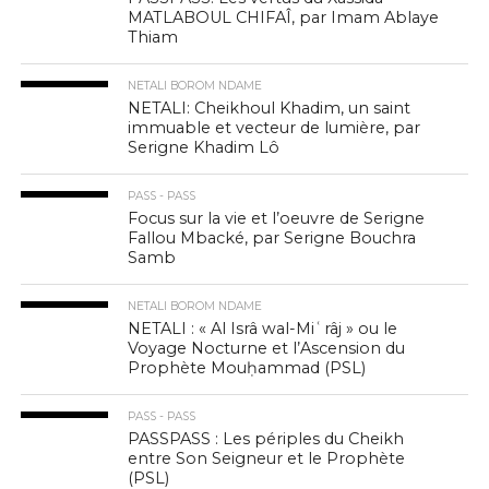
MATLABOUL CHIFAÎ, par Imam Ablaye
Thiam
NETALI BOROM NDAME
NETALI: Cheikhoul Khadim, un saint
immuable et vecteur de lumière, par
Serigne Khadim Lô
PASS - PASS
Focus sur la vie et l’oeuvre de Serigne
Fallou Mbacké, par Serigne Bouchra
Samb
NETALI BOROM NDAME
NETALI : « Al Isrâ wal-Miʿrâj » ou le
Voyage Nocturne et l’Ascension du
Prophète Mouḥammad (PSL)
PASS - PASS
PASSPASS : Les périples du Cheikh
entre Son Seigneur et le Prophète
(PSL)