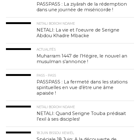
PASSPASS : La ziyârah de la rédemption
dans une journée de miséricorde !
NETALI BOROM NDAME
NETALI: La vie et l’oeuvre de Serigne
Abdou Khadre Mbacke
ACTUALITÉS
Muharram 1447 de l’Hégire, le nouvel an
musulman s’annonce !
PASS - PASS
PASSPASS : La fermeté dans les stations
spirituelles en vue d’être une âme
apaisée !
NETALI BOROM NDAME
NETALI: Quand Serigne Touba prédisait
l’exil à ses disciples!
18 JUIN BISSOU XEWËL
Spéciale 18 Juin: A la découverte de