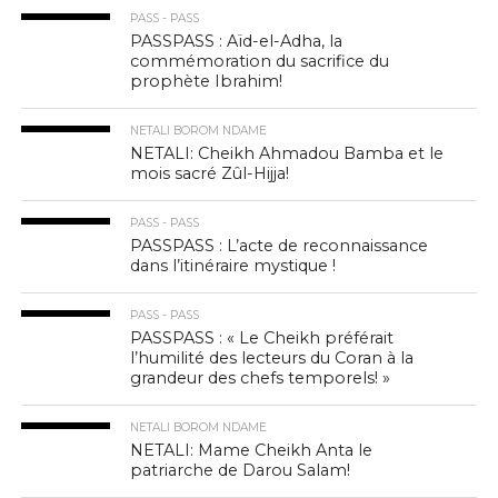
PASS - PASS
PASSPASS : Aïd-el-Adha, la
commémoration du sacrifice du
prophète Ibrahim!
NETALI BOROM NDAME
NETALI: Cheikh Ahmadou Bamba et le
mois sacré Zûl-Hijja!
PASS - PASS
PASSPASS : L’acte de reconnaissance
dans l’itinéraire mystique !
PASS - PASS
PASSPASS : « Le Cheikh préférait
l’humilité des lecteurs du Coran à la
grandeur des chefs temporels! »
NETALI BOROM NDAME
NETALI: Mame Cheikh Anta le
patriarche de Darou Salam!