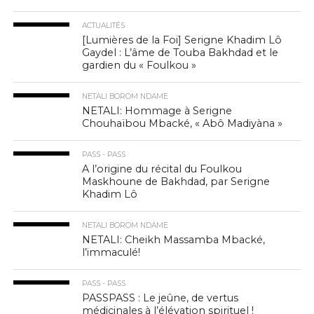
ACTUALITÉS
[Lumières de la Foi] Serigne Khadim Lô
Gaydel : L’âme de Touba Bakhdad et le
gardien du « Foulkou »
NETALI BOROM NDAME
NETALI: Hommage à Serigne
Chouhaïbou Mbacké, « Abô Madiyàna »
PASS - PASS
A l’origine du récital du Foulkou
Maskhoune de Bakhdad, par Serigne
Khadim Lô
NETALI BOROM NDAME
NETALI: Cheikh Massamba Mbacké,
l’immaculé!
PASS - PASS
PASSPASS : Le jeûne, de vertus
médicinales à l’élévation spirituel !