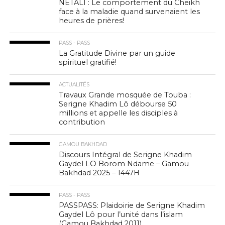
NETALI : Le comportement du Cheikh
face à la maladie quand survenaient les
heures de prières!
PASS - PASS
La Gratitude Divine par un guide
spirituel gratifié!
ACTUALITÉS
Travaux Grande mosquée de Touba :
Serigne Khadim Lô débourse 50
millions et appelle les disciples à
contribution
GAMOU BAKHDAD
Discours Intégral de Serigne Khadim
Gaydel LO Borom Ndame – Gamou
Bakhdad 2025 – 1447H
PASS - PASS
PASSPASS: Plaidoirie de Serigne Khadim
Gaydel Lô pour l’unité dans l’islam
(Gamou Bakhdad 2011)