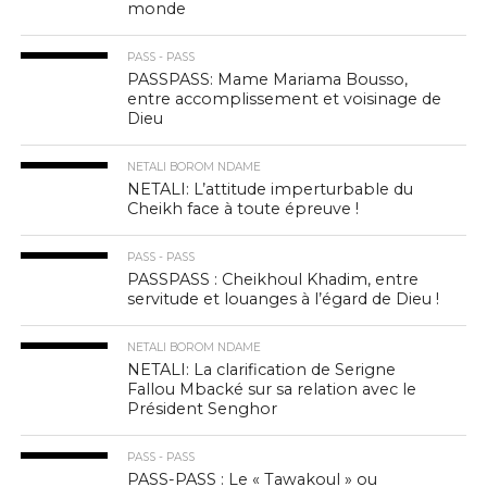
monde
PASS - PASS
PASSPASS: Mame Mariama Bousso,
entre accomplissement et voisinage de
Dieu
NETALI BOROM NDAME
NETALI: L’attitude imperturbable du
Cheikh face à toute épreuve !
PASS - PASS
PASSPASS : Cheikhoul Khadim, entre
servitude et louanges à l’égard de Dieu !
NETALI BOROM NDAME
NETALI: La clarification de Serigne
Fallou Mbacké sur sa relation avec le
Président Senghor
PASS - PASS
PASS-PASS : Le « Tawakoul » ou