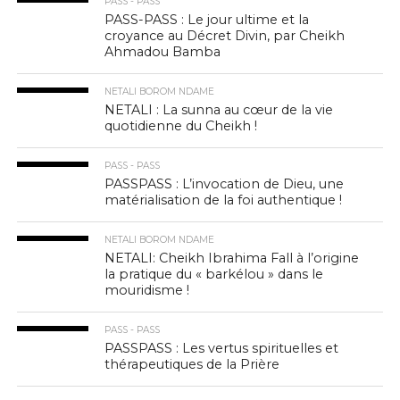
PASS - PASS
PASS-PASS : Le jour ultime et la
croyance au Décret Divin, par Cheikh
Ahmadou Bamba
NETALI BOROM NDAME
NETALI : La sunna au cœur de la vie
quotidienne du Cheikh !
PASS - PASS
PASSPASS : L’invocation de Dieu, une
matérialisation de la foi authentique !
NETALI BOROM NDAME
NETALI: Cheikh Ibrahima Fall à l’origine
la pratique du « barkélou » dans le
mouridisme !
PASS - PASS
PASSPASS : Les vertus spirituelles et
thérapeutiques de la Prière