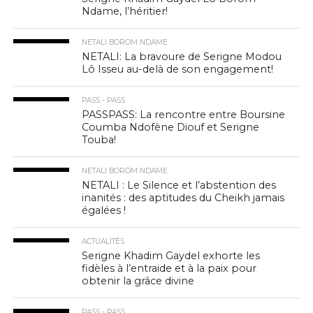
Ndame, l’héritier!
NETALI BOROM NDAME
NETALI: La bravoure de Serigne Modou
Lô Isseu au-delà de son engagement!
PASS - PASS
PASSPASS: La rencontre entre Boursine
Coumba Ndofène Diouf et Serigne
Touba!
NETALI BOROM NDAME
NETALI : Le Silence et l’abstention des
inanités : des aptitudes du Cheikh jamais
égalées !
ACTUALITÉS
Serigne Khadim Gaydel exhorte les
fidèles à l’entraide et à la paix pour
obtenir la grâce divine
PASS - PASS