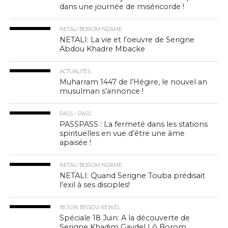
dans une journée de miséricorde !
NETALI BOROM NDAME
NETALI: La vie et l’oeuvre de Serigne
Abdou Khadre Mbacke
ACTUALITÉS
Muharram 1447 de l’Hégire, le nouvel an
musulman s’annonce !
PASS - PASS
PASSPASS : La fermeté dans les stations
spirituelles en vue d’être une âme
apaisée !
NETALI BOROM NDAME
NETALI: Quand Serigne Touba prédisait
l’exil à ses disciples!
18 JUIN BISSOU XEWËL
Spéciale 18 Juin: A la découverte de
Serigne Khadim Gaydel Lô Borom