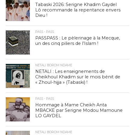
Tabaski 2026: Serigne Khadim Gaydel
Lô recommande la repentance envers
Dieu !
PASS - PASS
PASSPASS : Le pèlerinage à la Mecque,
un des cinq piliers de l’Islam !
NETALI BOROM NDAME
NETALI : Les enseignements de
Cheikhoul Khadim sur le mois bénit de
« Zhoul-hijja » (Tabaski) !
PASS - PASS
Hommage à Mame Cheikh Anta
MBACKE par Serigne Modou Mamoune
LO GAYDEL
NETALI BOROM NDAME