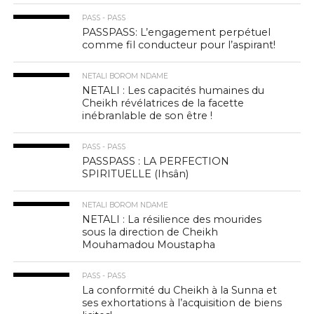
PASS - PASS
PASSPASS: L’engagement perpétuel
comme fil conducteur pour l’aspirant!
NETALI BOROM NDAME
NETALI : Les capacités humaines du
Cheikh révélatrices de la facette
inébranlable de son être !
PASS - PASS
PASSPASS : LA PERFECTION
SPIRITUELLE (Ihsân)
NETALI BOROM NDAME
NETALI : La résilience des mourides
sous la direction de Cheikh
Mouhamadou Moustapha
PASS - PASS
La conformité du Cheikh à la Sunna et
ses exhortations à l’acquisition de biens