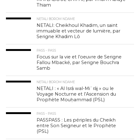
Thiam
NETALI BOROM NDAME
NETALI: Cheikhoul Khadim, un saint
immuable et vecteur de lumière, par
Serigne Khadim Lô
PASS - PASS
Focus sur la vie et l’oeuvre de Serigne
Fallou Mbacké, par Serigne Bouchra
Samb
NETALI BOROM NDAME
NETALI : « Al Isrâ wal-Miʿrâj » ou le
Voyage Nocturne et l’Ascension du
Prophète Mouḥammad (PSL)
PASS - PASS
PASSPASS : Les périples du Cheikh
entre Son Seigneur et le Prophète
(PSL)