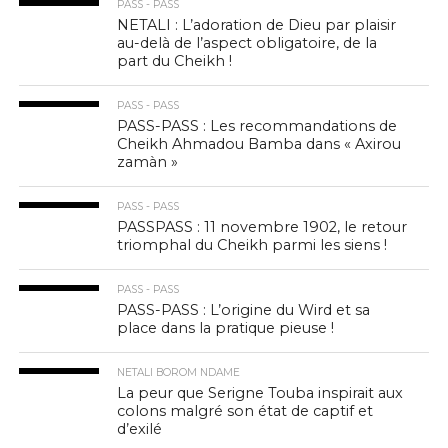
PASS - PASS
NETALI : L’adoration de Dieu par plaisir
au-delà de l’aspect obligatoire, de la
part du Cheikh !
PASS - PASS
PASS-PASS : Les recommandations de
Cheikh Ahmadou Bamba dans « Axirou
zamàn »
PASS - PASS
PASSPASS : 11 novembre 1902, le retour
triomphal du Cheikh parmi les siens !
PASS - PASS
PASS-PASS : L’origine du Wird et sa
place dans la pratique pieuse !
NETALI BOROM NDAME
La peur que Serigne Touba inspirait aux
colons malgré son état de captif et
d’exilé