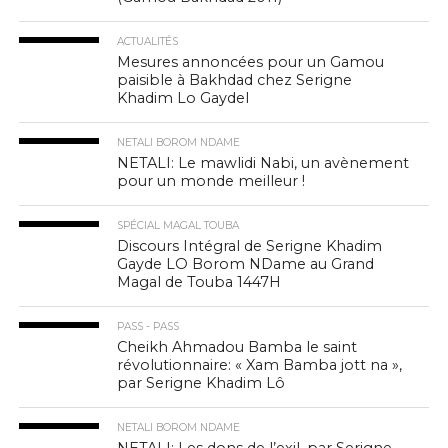
ACTUALITÉS
Mesures annoncées pour un Gamou
paisible à Bakhdad chez Serigne
Khadim Lo Gaydel
NETALI BOROM NDAME
NETALI: Le mawlidi Nabi, un avènement
pour un monde meilleur !
SPÉCIAL MAGAL TOUBA
Discours Intégral de Serigne Khadim
Gayde LO Borom NDame au Grand
Magal de Touba 1447H
PASS - PASS
Cheikh Ahmadou Bamba le saint
révolutionnaire: « Xam Bamba jott na »,
par Serigne Khadim Lô
NETALI BOROM NDAME