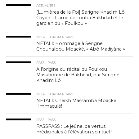
ACTUALITÉS
[Lumières de la Foi] Serigne Khadim Lô
Gaydel : L’âme de Touba Bakhdad et le
gardien du « Foulkou »
NETALI BOROM NDAME
NETALI: Hommage à Serigne
Chouhaïbou Mbacké, « Abô Madiyàna »
PASS - PASS
A l’origine du récital du Foulkou
Maskhoune de Bakhdad, par Serigne
Khadim Lô
NETALI BOROM NDAME
NETALI: Cheikh Massamba Mbacké,
l’immaculé!
PASS - PASS
PASSPASS : Le jeûne, de vertus
médicinales à l’élévation spirituel !