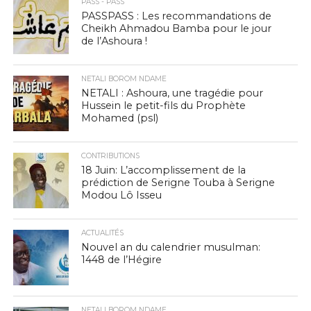
PASS - PASS
PASSPASS : Les recommandations de
Cheikh Ahmadou Bamba pour le jour
de l’Ashoura !
NETALI BOROM NDAME
NETALI : Ashoura, une tragédie pour
Hussein le petit-fils du Prophète
Mohamed (psl)
CONTRIBUTIONS
18 Juin: L’accomplissement de la
prédiction de Serigne Touba à Serigne
Modou Lô Isseu
ACTUALITÉS
Nouvel an du calendrier musulman:
1448 de l’Hégire
NETALI BOROM NDAME