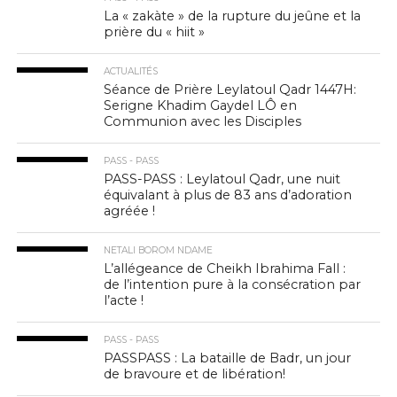
La « zakàte » de la rupture du jeûne et la
prière du « hiit »
ACTUALITÉS
Séance de Prière Leylatoul Qadr 1447H:
Serigne Khadim Gaydel LÔ en
Communion avec les Disciples
PASS - PASS
PASS-PASS : Leylatoul Qadr, une nuit
équivalant à plus de 83 ans d’adoration
agréée !
NETALI BOROM NDAME
L’allégeance de Cheikh Ibrahima Fall :
de l’intention pure à la consécration par
l’acte !
PASS - PASS
PASSPASS : La bataille de Badr, un jour
de bravoure et de libération!