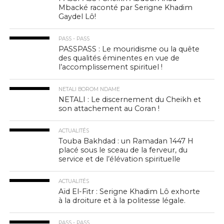
Mbacké raconté par Serigne Khadim
Gaydel Lô!
PASS - PASS
PASSPASS : Le mouridisme ou la quête
des qualités éminentes en vue de
l’accomplissement spirituel !
NETALI BOROM NDAME
NETALI : Le discernement du Cheikh et
son attachement au Coran !
ACTUALITÉS
Touba Bakhdad : un Ramadan 1447 H
placé sous le sceau de la ferveur, du
service et de l’élévation spirituelle
ACTUALITÉS
Aïd El-Fitr : Serigne Khadim Lô exhorte
à la droiture et à la politesse légale.
PASS - PASS