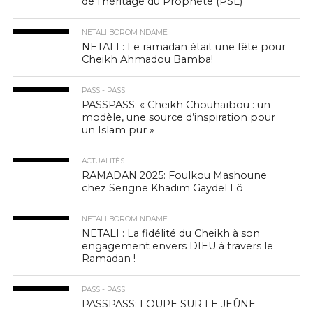
de l’héritage du Prophète (PSL)
NETALI BOROM NDAME
NETALI : Le ramadan était une fête pour
Cheikh Ahmadou Bamba!
PASS - PASS
PASSPASS: « Cheikh Chouhaïbou : un
modèle, une source d’inspiration pour
un Islam pur »
ACTUALITÉS
RAMADAN 2025: Foulkou Mashoune
chez Serigne Khadim Gaydel Lô
NETALI BOROM NDAME
NETALI : La fidélité du Cheikh à son
engagement envers DIEU à travers le
Ramadan !
PASS - PASS
PASSPASS: LOUPE SUR LE JEÛNE