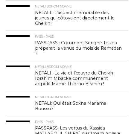
NETALI BOROM NDAME
NETALI : L’aspect mémorable des
jeunes qui côtoyaient directement le
Cheikh !
PASS - PASS
PASSPASS : Comment Serigne Touba
préparait la venue du mois de Ramadan
?
NETALI BOROM NDAME
NETALI : La vie et l’œuvre du Cheikh
Ibrahim Mbacké communément
appelé Mame Thierno Birahim !
NETALI BOROM NDAME
NETALI: Qui était Soxna Mariama
Bousso?
PASS - PASS
PASSPASS: Les vertus du Xassida
MATLABOUL CHIFAÎ, par Imam Ablaye