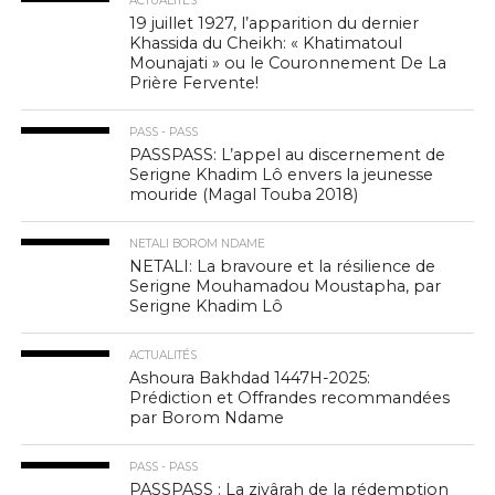
ACTUALITÉS
19 juillet 1927, l’apparition du dernier
Khassida du Cheikh: « Khatimatoul
Mounajati » ou le Couronnement De La
Prière Fervente!
PASS - PASS
PASSPASS: L’appel au discernement de
Serigne Khadim Lô envers la jeunesse
mouride (Magal Touba 2018)
NETALI BOROM NDAME
NETALI: La bravoure et la résilience de
Serigne Mouhamadou Moustapha, par
Serigne Khadim Lô
ACTUALITÉS
Ashoura Bakhdad 1447H-2025:
Prédiction et Offrandes recommandées
par Borom Ndame
PASS - PASS
PASSPASS : La ziyârah de la rédemption