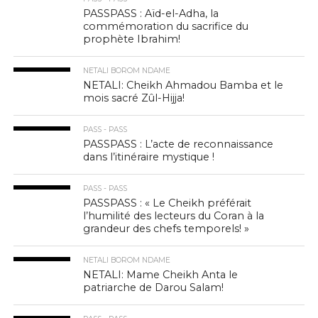
PASSPASS : Aïd-el-Adha, la
commémoration du sacrifice du
prophète Ibrahim!
NETALI BOROM NDAME
NETALI: Cheikh Ahmadou Bamba et le
mois sacré Zûl-Hijja!
PASS - PASS
PASSPASS : L’acte de reconnaissance
dans l’itinéraire mystique !
PASS - PASS
PASSPASS : « Le Cheikh préférait
l’humilité des lecteurs du Coran à la
grandeur des chefs temporels! »
NETALI BOROM NDAME
NETALI: Mame Cheikh Anta le
patriarche de Darou Salam!