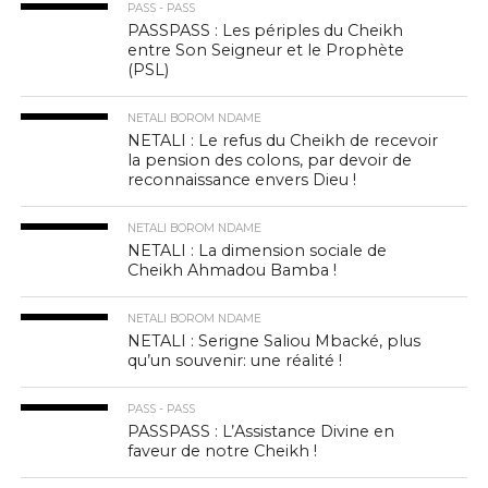
PASS - PASS
PASSPASS : Les périples du Cheikh
entre Son Seigneur et le Prophète
(PSL)
NETALI BOROM NDAME
NETALI : Le refus du Cheikh de recevoir
la pension des colons, par devoir de
reconnaissance envers Dieu !
NETALI BOROM NDAME
NETALI : La dimension sociale de
Cheikh Ahmadou Bamba !
NETALI BOROM NDAME
NETALI : Serigne Saliou Mbacké, plus
qu’un souvenir: une réalité !
PASS - PASS
PASSPASS : L’Assistance Divine en
faveur de notre Cheikh !