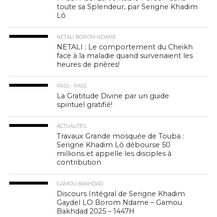
toute sa Splendeur, par Serigne Khadim
Lô
NETALI BOROM NDAME
NETALI : Le comportement du Cheikh
face à la maladie quand survenaient les
heures de prières!
PASS - PASS
La Gratitude Divine par un guide
spirituel gratifié!
ACTUALITÉS
Travaux Grande mosquée de Touba :
Serigne Khadim Lô débourse 50
millions et appelle les disciples à
contribution
GAMOU BAKHDAD
Discours Intégral de Serigne Khadim
Gaydel LO Borom Ndame – Gamou
Bakhdad 2025 – 1447H