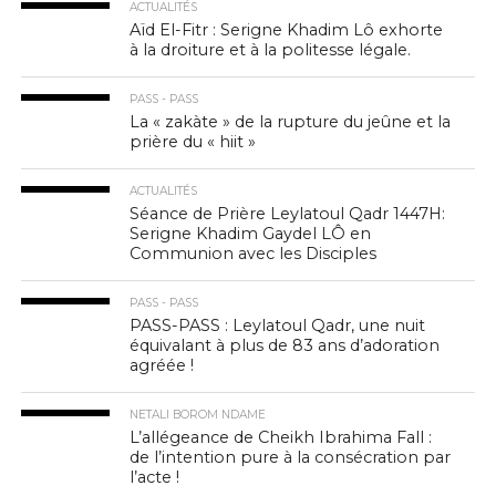
ACTUALITÉS
Aïd El-Fitr : Serigne Khadim Lô exhorte
à la droiture et à la politesse légale.
PASS - PASS
La « zakàte » de la rupture du jeûne et la
prière du « hiit »
ACTUALITÉS
Séance de Prière Leylatoul Qadr 1447H:
Serigne Khadim Gaydel LÔ en
Communion avec les Disciples
PASS - PASS
PASS-PASS : Leylatoul Qadr, une nuit
équivalant à plus de 83 ans d’adoration
agréée !
NETALI BOROM NDAME
L’allégeance de Cheikh Ibrahima Fall :
de l’intention pure à la consécration par
l’acte !