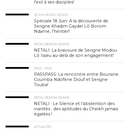
l’exil à ses disciples!
18 JUIN BISSOU XEWËL
Spéciale 18 Juin: A la découverte de
Serigne Khadim Gaydel Lô Borom
Ndame, l’héritier!
NETALI BOROM NDAME
NETALI: La bravoure de Serigne Modou
Lô Isseu au-delà de son engagement!
PASS - PASS
PASSPASS: La rencontre entre Boursine
Coumba Ndofène Diouf et Serigne
Touba!
NETALI BOROM NDAME
NETALI : Le Silence et l’abstention des
inanités : des aptitudes du Cheikh jamais
égalées !
ACTUALITÉS