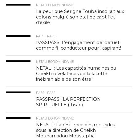
NETALI BOROM NDAME
La peur que Serigne Touba inspirait aux
colons malgré son état de captif et
d’exilé
PASS - PASS
PASSPASS: L’engagement perpétuel
comme fil conducteur pour l’aspirant!
NETALI BOROM NDAME
NETALI : Les capacités humaines du
Cheikh révélatrices de la facette
inébranlable de son être !
PASS - PASS
PASSPASS : LA PERFECTION
SPIRITUELLE (Ihsân)
NETALI BOROM NDAME
NETALI : La résilience des mourides
sous la direction de Cheikh
Mouhamadou Moustapha