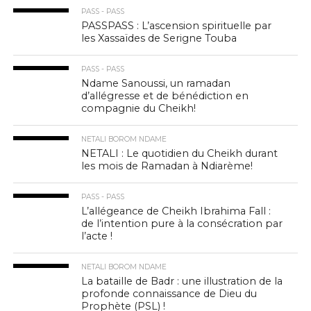
PASS - PASS
PASSPASS : L’ascension spirituelle par
les Xassaïdes de Serigne Touba
PASS - PASS
Ndame Sanoussi, un ramadan
d’allégresse et de bénédiction en
compagnie du Cheikh!
NETALI BOROM NDAME
NETALI : Le quotidien du Cheikh durant
les mois de Ramadan à Ndiarème!
PASS - PASS
L’allégeance de Cheikh Ibrahima Fall :
de l’intention pure à la consécration par
l’acte !
NETALI BOROM NDAME
La bataille de Badr : une illustration de la
profonde connaissance de Dieu du
Prophète (PSL) !