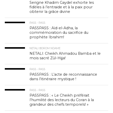
Serigne Khadim Gaydel exhorte les
fidèles à l’entraide et à la paix pour
obtenir la grâce divine
PASS - PASS
PASSPASS : Aïd-el-Adha, la
commémoration du sacrifice du
prophète Ibrahim!
NETALI BOROM NDAME
NETALI: Cheikh Ahmadou Bamba et le
mois sacré Zûl-Hijja!
PASS - PASS
PASSPASS : L’acte de reconnaissance
dans l’itinéraire mystique !
PASS - PASS
PASSPASS : « Le Cheikh préférait
l’humilité des lecteurs du Coran à la
grandeur des chefs temporels! »