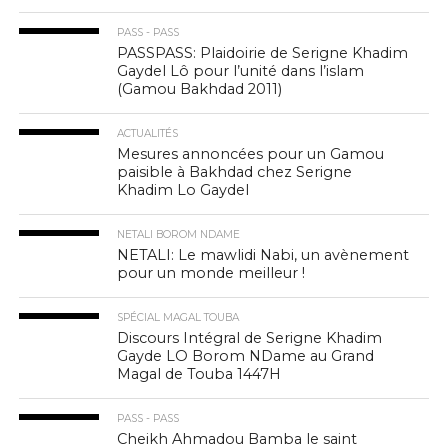
PASS - PASS
PASSPASS: Plaidoirie de Serigne Khadim
Gaydel Lô pour l’unité dans l’islam
(Gamou Bakhdad 2011)
ACTUALITÉS
Mesures annoncées pour un Gamou
paisible à Bakhdad chez Serigne
Khadim Lo Gaydel
NETALI BOROM NDAME
NETALI: Le mawlidi Nabi, un avènement
pour un monde meilleur !
SPÉCIAL MAGAL TOUBA
Discours Intégral de Serigne Khadim
Gayde LO Borom NDame au Grand
Magal de Touba 1447H
PASS - PASS
Cheikh Ahmadou Bamba le saint