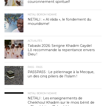
couronnement spirituel!
NETALI BOROM NDAME
NETALI : « Al irâda », le fondement du
mouridisme!
ACTUALITÉS
Tabaski 2026: Serigne Khadim Gaydel
Lô recommande la repentance envers
Dieu !
PASS - PASS
PASSPASS : Le pèlerinage à la Mecque,
un des cinq piliers de l’Islam !
NETALI BOROM NDAME
NETALI : Les enseignements de
Cheikhoul Khadim sur le mois bénit de