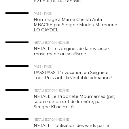
« Zhoul-hijja » (Tabaski) !
PASS - PASS
Hommage à Mame Cheikh Anta
MBACKE par Serigne Modou Mamoune
LO GAYDEL
NETALI BOROM NDAME
NETALI : Les origines de la mystique
musulmane ou soufisme
PASS - PASS
PASSPASS: L’invocation du Seigneur
Tout-Puissant : la véritable adoration !
NETALI BOROM NDAME
NETALI: Le Prophète Moumamad (psl)
source de paix et de lumière, par
Serigne Khadim Lô
NETALI BOROM NDAME
NETALI : L’utilisation des wirds par le