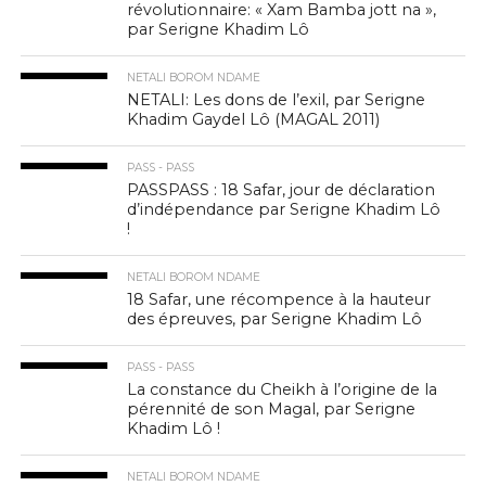
révolutionnaire: « Xam Bamba jott na »,
par Serigne Khadim Lô
NETALI BOROM NDAME
NETALI: Les dons de l’exil, par Serigne
Khadim Gaydel Lô (MAGAL 2011)
PASS - PASS
PASSPASS : 18 Safar, jour de déclaration
d’indépendance par Serigne Khadim Lô
!
NETALI BOROM NDAME
18 Safar, une récompence à la hauteur
des épreuves, par Serigne Khadim Lô
PASS - PASS
La constance du Cheikh à l’origine de la
pérennité de son Magal, par Serigne
Khadim Lô !
NETALI BOROM NDAME