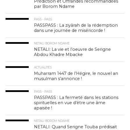
Prédiction et Offrandes recommandées
par Borom Ndame
PASS - PASS
PASSPASS : La ziyârah de la rédemption
dans une journée de miséricorde !
NETALI BOROM NDAME
NETALI: La vie et l’oeuvre de Serigne
Abdou Khadre Mbacke
ACTUALITÉS
Muharram 1447 de l’Hégire, le nouvel an
musulman s’annonce !
PASS - PASS
PASSPASS : La fermeté dans les stations
spirituelles en vue d’être une âme
apaisée !
NETALI BOROM NDAME
NETALI: Quand Serigne Touba prédisait