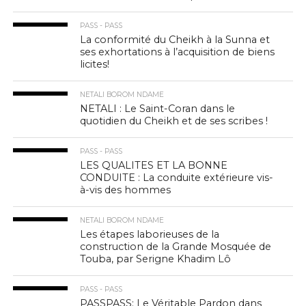
PASS - PASS
La conformité du Cheikh à la Sunna et
ses exhortations à l’acquisition de biens
licites!
NETALI BOROM NDAME
NETALI : Le Saint-Coran dans le
quotidien du Cheikh et de ses scribes !
PASS - PASS
LES QUALITES ET LA BONNE
CONDUITE : La conduite extérieure vis-
à-vis des hommes
NETALI BOROM NDAME
Les étapes laborieuses de la
construction de la Grande Mosquée de
Touba, par Serigne Khadim Lô
PASS - PASS
PASSPASS: Le Véritable Pardon dans