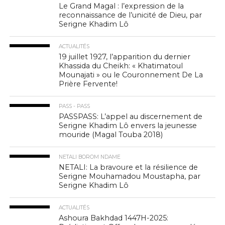
Le Grand Magal : l’expression de la
reconnaissance de l’unicité de Dieu, par
Serigne Khadim Lô
ACTUALITÉS
19 juillet 1927, l’apparition du dernier
Khassida du Cheikh: « Khatimatoul
Mounajati » ou le Couronnement De La
Prière Fervente!
PASS - PASS
PASSPASS: L’appel au discernement de
Serigne Khadim Lô envers la jeunesse
mouride (Magal Touba 2018)
NETALI BOROM NDAME
NETALI: La bravoure et la résilience de
Serigne Mouhamadou Moustapha, par
Serigne Khadim Lô
ACTUALITÉS
Ashoura Bakhdad 1447H-2025: