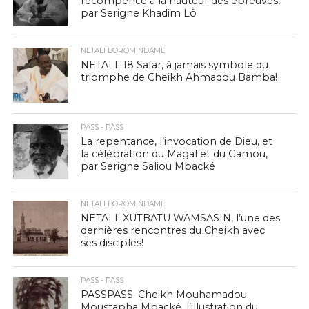
récompence à la hauteur des épreuves,
par Serigne Khadim Lô
NETALI BOROM NDAME
NETALI: 18 Safar, à jamais symbole du
triomphe de Cheikh Ahmadou Bamba!
PASS - PASS
La repentance, l’invocation de Dieu, et
la célébration du Magal et du Gamou,
par Serigne Saliou Mbacké
NETALI BOROM NDAME
NETALI: XUTBATU WAMSASIN, l’une des
dernières rencontres du Cheikh avec
ses disciples!
PASS - PASS
PASSPASS: Cheikh Mouhamadou
Moustapha Mbacké, l’illustration du