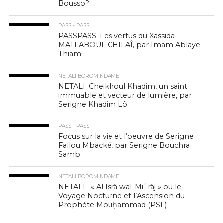
Bousso?
PASS - PASS
PASSPASS: Les vertus du Xassida
MATLABOUL CHIFAÎ, par Imam Ablaye
Thiam
NETALI BOROM NDAME
NETALI: Cheikhoul Khadim, un saint
immuable et vecteur de lumière, par
Serigne Khadim Lô
PASS - PASS
Focus sur la vie et l’oeuvre de Serigne
Fallou Mbacké, par Serigne Bouchra
Samb
NETALI BOROM NDAME
NETALI : « Al Isrâ wal-Miʿrâj » ou le
Voyage Nocturne et l’Ascension du
Prophète Mouḥammad (PSL)