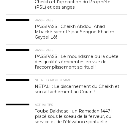
Cheikh et l’apparition du Prophète
(PSL) et des anges !
PASS - PASS
PASSPASS : Cheikh Abdoul Ahad
Mbacké raconté par Serigne Khadim
Gaydel Lô!
PASS - PASS
PASSPASS : Le mouridisme ou la quête
des qualités éminentes en vue de
l’accomplissement spirituel !
NETALI BOROM NDAME
NETALI : Le discernement du Cheikh et
son attachement au Coran !
ACTUALITÉS
Touba Bakhdad : un Ramadan 1447 H
placé sous le sceau de la ferveur, du
service et de l’élévation spirituelle