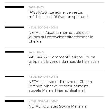
PASS - PASS
PASSPASS : Le jeûne, de vertus
médicinales à l’élévation spirituel !
NETALI BOROM NDAME
NETALI : L’aspect mémorable des
jeunes qui côtoyaient directement le
Cheikh !
PASS - PASS
PASSPASS : Comment Serigne Touba
préparait la venue du mois de Ramadan
?
NETALI BOROM NDAME
NETALI : La vie et l’œuvre du Cheikh
Ibrahim Mbacké communément
appelé Mame Thierno Birahim !
NETALI BOROM NDAME
NETALI: Qui était Soxna Mariama