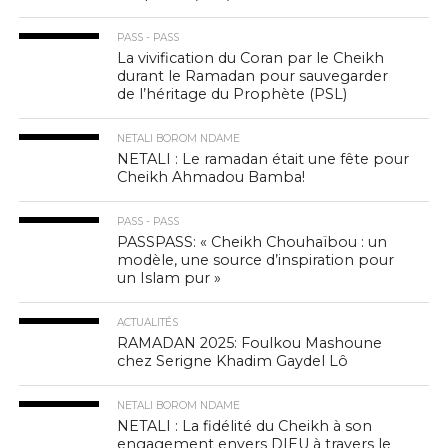
PASS - PASS
La vivification du Coran par le Cheikh
durant le Ramadan pour sauvegarder
de l’héritage du Prophète (PSL)
NETALI BOROM NDAME
NETALI : Le ramadan était une fête pour
Cheikh Ahmadou Bamba!
PASS - PASS
PASSPASS: « Cheikh Chouhaïbou : un
modèle, une source d’inspiration pour
un Islam pur »
ACTUALITÉS
RAMADAN 2025: Foulkou Mashoune
chez Serigne Khadim Gaydel Lô
NETALI BOROM NDAME
NETALI : La fidélité du Cheikh à son
engagement envers DIEU à travers le