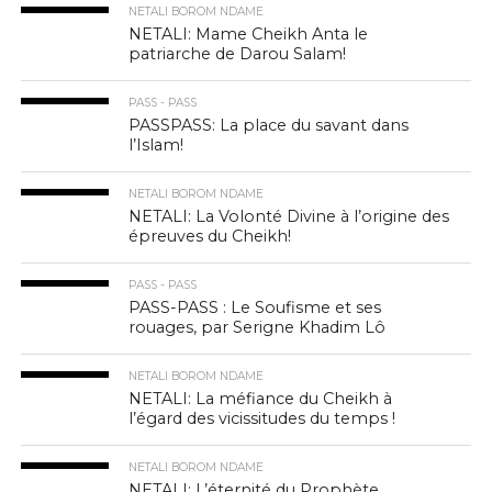
NETALI BOROM NDAME
NETALI: Mame Cheikh Anta le
patriarche de Darou Salam!
PASS - PASS
PASSPASS: La place du savant dans
l’Islam!
NETALI BOROM NDAME
NETALI: La Volonté Divine à l’origine des
épreuves du Cheikh!
PASS - PASS
PASS-PASS : Le Soufisme et ses
rouages, par Serigne Khadim Lô
NETALI BOROM NDAME
NETALI: La méfiance du Cheikh à
l’égard des vicissitudes du temps !
NETALI BOROM NDAME
NETALI: L’éternité du Prophète