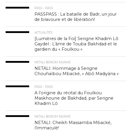
PASS - PASS
PASSPASS : La bataille de Badr, un jour
de bravoure et de libération!
ACTUALITÉS
[Lumières de la Foi] Serigne Khadim Lô
Gaydel : L’âme de Touba Bakhdad et le
gardien du « Foulkou »
NETALI BOROM NDAME
NETALI: Hommage à Serigne
Chouhaïbou Mbacké, « Abô Madiyàna »
PASS - PASS
A l’origine du récital du Foulkou
Maskhoune de Bakhdad, par Serigne
Khadim Lô
NETALI BOROM NDAME
NETALI: Cheikh Massamba Mbacké,
l’immaculé!