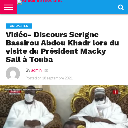
ACCUEIL
KHADIMRASSOUL
LE
ACTUALITÉS
CONTRIBUTIONS
PASS
NETALI
L’ISLAM
VIDÉOS
ACTUALITÉS
MOURIDISME
–
BOROM
PASS
NDAME
Vidéo- Discours Serigne
Bassirou Abdou Khadr lors du
visite du Président Macky
Sall à Touba
By
admin
Posted on
18 septembre 2021