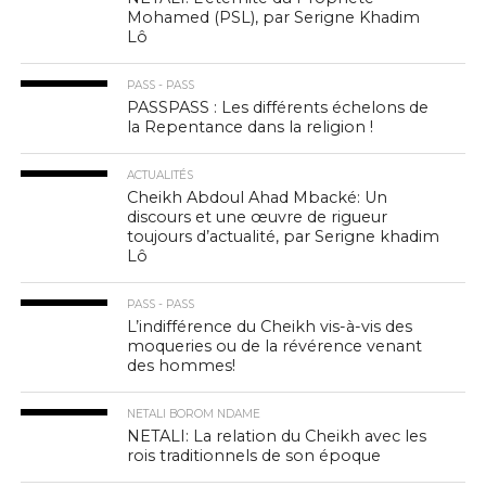
Mohamed (PSL), par Serigne Khadim
Lô
PASS - PASS
PASSPASS : Les différents échelons de
la Repentance dans la religion !
ACTUALITÉS
Cheikh Abdoul Ahad Mbacké: Un
discours et une œuvre de rigueur
toujours d’actualité, par Serigne khadim
Lô
PASS - PASS
L’indifférence du Cheikh vis-à-vis des
moqueries ou de la révérence venant
des hommes!
NETALI BOROM NDAME
NETALI: La relation du Cheikh avec les
rois traditionnels de son époque