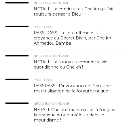
NETALI BOROM NDAME
NETALI : La conduite du Cheikh qui fait
toujours penser à Dieu !
PASS - PASS
PASS-PASS : Le jour ultime et la
croyance au Décret Divin, par Cheikh
Ahmadou Bamba
NETALI BOROM NDAME
NETALI : La sunna au cœur de la vie
quotidienne du Cheikh !
PASS - PASS
PASSPASS : L’invocation de Dieu, une
matérialisation de la foi authentique !
NETALI BOROM NDAME
NETALI: Cheikh Ibrahima Fall à l’origine
la pratique du « barkélou » dans le
mouridisme !