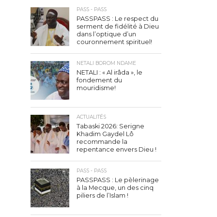
PASS - PASS
PASSPASS : Le respect du
serment de fidélité à Dieu
dans l’optique d’un
couronnement spirituel!
NETALI BOROM NDAME
NETALI : « Al irâda », le
fondement du
mouridisme!
ACTUALITÉS
Tabaski 2026: Serigne
Khadim Gaydel Lô
recommande la
repentance envers Dieu !
PASS - PASS
PASSPASS : Le pèlerinage
à la Mecque, un des cinq
piliers de l’Islam !