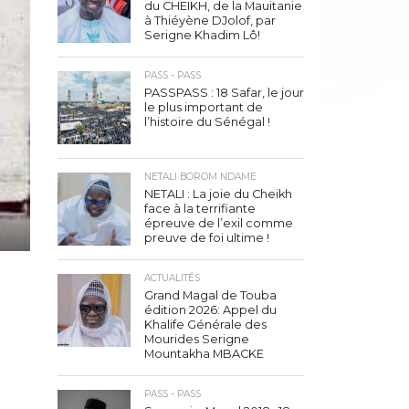
du CHEIKH, de la Mauitanie
à Thiéyène DJolof, par
Serigne Khadim Lô!
PASS - PASS
PASSPASS : 18 Safar, le jour
le plus important de
l’histoire du Sénégal !
NETALI BOROM NDAME
NETALI : La joie du Cheikh
face à la terrifiante
épreuve de l’exil comme
preuve de foi ultime !
ACTUALITÉS
Grand Magal de Touba
édition 2026: Appel du
Khalife Générale des
Mourides Serigne
Mountakha MBACKE
PASS - PASS