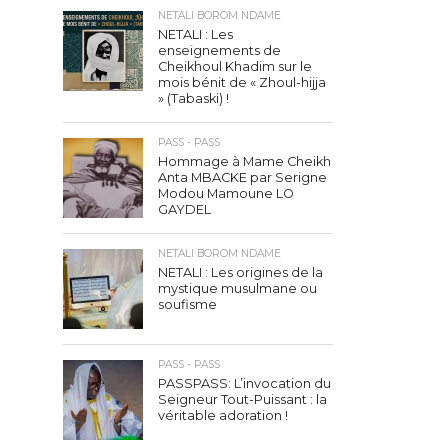
NETALI BOROM NDAME
NETALI : Les
enseignements de
Cheikhoul Khadim sur le
mois bénit de « Zhoul-hijja
» (Tabaski) !
PASS - PASS
Hommage à Mame Cheikh
Anta MBACKE par Serigne
Modou Mamoune LO
GAYDEL
NETALI BOROM NDAME
NETALI : Les origines de la
mystique musulmane ou
soufisme
PASS - PASS
PASSPASS: L’invocation du
Seigneur Tout-Puissant : la
véritable adoration !