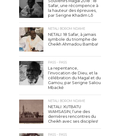
Souvenirs Magal 2018 : 18
Safar, une récompence à
la hauteur des épreuves,
par Serigne Khadim Lô
NETALI BOROM NDAME
NETALI: 18 Safar, à jamais
symbole du triomphe de
Cheikh Ahmadou Bamba!
PASS - PASS
La repentance,
l’invocation de Dieu, et la
célébration du Magal et du
Gamou, par Serigne Saliou
Mbacké
NETALI BOROM NDAME
NETALI: XUTBATU
WAMSASIN, l’une des
dernières rencontres du
Cheikh avec ses disciples!
PASS - PASS