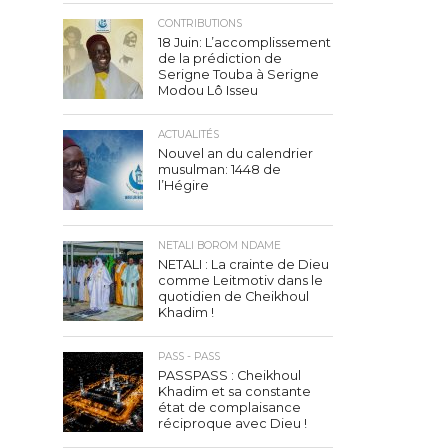
CONTRIBUTIONS
18 Juin: L’accomplissement
de la prédiction de
Serigne Touba à Serigne
Modou Lô Isseu
ACTUALITÉS
Nouvel an du calendrier
musulman: 1448 de
l’Hégire
NETALI BOROM NDAME
NETALI : La crainte de Dieu
comme Leitmotiv dans le
quotidien de Cheikhoul
Khadim !
PASS - PASS
PASSPASS : Cheikhoul
Khadim et sa constante
état de complaisance
réciproque avec Dieu !