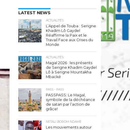
LATEST NEWS
ACTUALITÉS
L’Appel de Touba : Serigne
Khadim Lô Gaydel
Réaffirme la Paix et le
Travail Face aux Crises du
Monde
ACTUALITÉS
Magal 2026 : les présents
de Serigne Khadim Gaydel
Lô à Serigne Mountakha
Mbacké
PASS - PASS
PASSPASS: Le Magal,
symbole de la déchéance
de satan par l’action de
grâce!
NETALI BOROM NDAME
Les mouvements autour