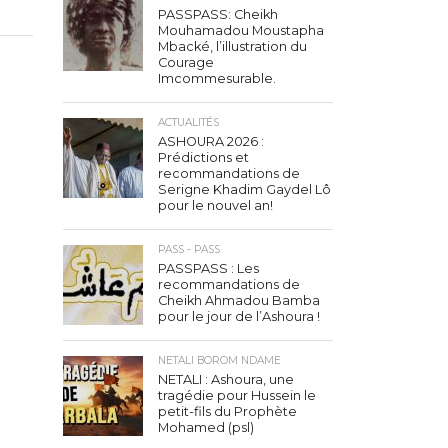
PASSPASS: Cheikh
Mouhamadou Moustapha
Mbacké, l’illustration du
Courage
Imcommesurable.
ACTUALITÉS
ASHOURA 2026 :
Prédictions et
recommandations de
Serigne Khadim Gaydel Lô
pour le nouvel an!
PASS - PASS
PASSPASS : Les
recommandations de
Cheikh Ahmadou Bamba
pour le jour de l’Ashoura !
NETALI BOROM NDAME
NETALI : Ashoura, une
tragédie pour Hussein le
petit-fils du Prophète
Mohamed (psl)