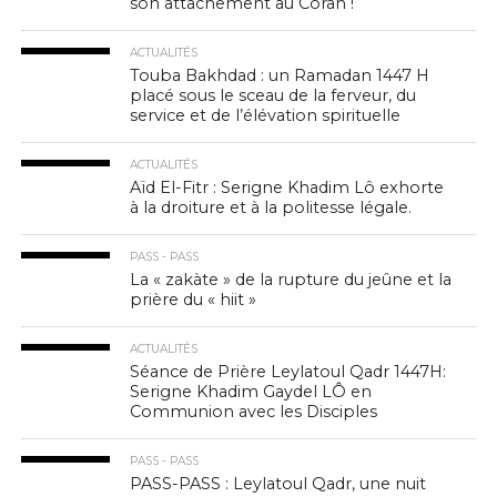
son attachement au Coran !
ACTUALITÉS
Touba Bakhdad : un Ramadan 1447 H
placé sous le sceau de la ferveur, du
service et de l’élévation spirituelle
ACTUALITÉS
Aïd El-Fitr : Serigne Khadim Lô exhorte
à la droiture et à la politesse légale.
PASS - PASS
La « zakàte » de la rupture du jeûne et la
prière du « hiit »
ACTUALITÉS
Séance de Prière Leylatoul Qadr 1447H:
Serigne Khadim Gaydel LÔ en
Communion avec les Disciples
PASS - PASS
PASS-PASS : Leylatoul Qadr, une nuit