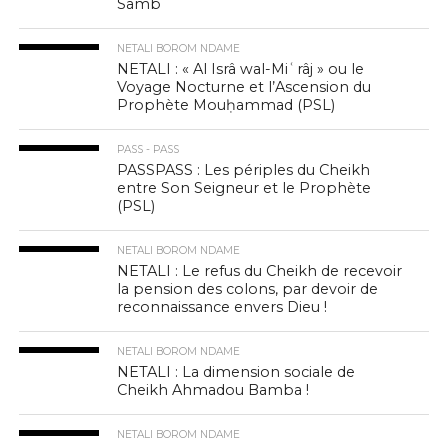
Samb
NETALI BOROM NDAME
NETALI : « Al Isrâ wal-Miʿrâj » ou le
Voyage Nocturne et l’Ascension du
Prophète Mouḥammad (PSL)
PASS - PASS
PASSPASS : Les périples du Cheikh
entre Son Seigneur et le Prophète
(PSL)
NETALI BOROM NDAME
NETALI : Le refus du Cheikh de recevoir
la pension des colons, par devoir de
reconnaissance envers Dieu !
NETALI BOROM NDAME
NETALI : La dimension sociale de
Cheikh Ahmadou Bamba !
NETALI BOROM NDAME