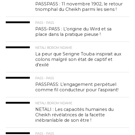
PASSPASS : 11 novembre 1902, le retour
triomphal du Cheikh parmi les siens !
PASS - PASS
PASS-PASS : L’origine du Wird et sa
place dans la pratique pieuse !
NETALI BOROM NDAME
La peur que Serigne Touba inspirait aux
colons malgré son état de captif et
d’exilé
PASS - PASS
PASSPASS: L’engagement perpétuel
comme fil conducteur pour l’aspirant!
NETALI BOROM NDAME
NETALI : Les capacités humaines du
Cheikh révélatrices de la facette
inébranlable de son être !
PASS - PASS