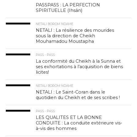
PASSPASS : LA PERFECTION
SPIRITUELLE (Ihsân)
NETALI BOROM NDAME
NETALI : La résilience des mourides
sous la direction de Cheikh
Mouhamadou Moustapha
PASS - PASS
La conformité du Cheikh à la Sunna et
ses exhortations à l’acquisition de biens
licites!
NETALI BOROM NDAME
NETALI : Le Saint-Coran dans le
quotidien du Cheikh et de ses scribes !
PASS - PASS
LES QUALITES ET LA BONNE
CONDUITE : La conduite extérieure vis-
à-vis des hommes