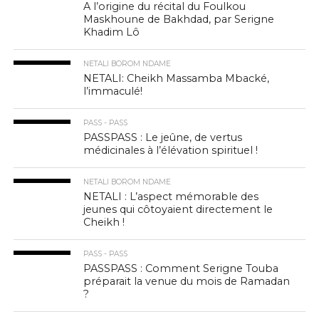
A l’origine du récital du Foulkou
Maskhoune de Bakhdad, par Serigne
Khadim Lô
NETALI BOROM NDAME
NETALI: Cheikh Massamba Mbacké,
l’immaculé!
PASS - PASS
PASSPASS : Le jeûne, de vertus
médicinales à l’élévation spirituel !
NETALI BOROM NDAME
NETALI : L’aspect mémorable des
jeunes qui côtoyaient directement le
Cheikh !
PASS - PASS
PASSPASS : Comment Serigne Touba
préparait la venue du mois de Ramadan
?