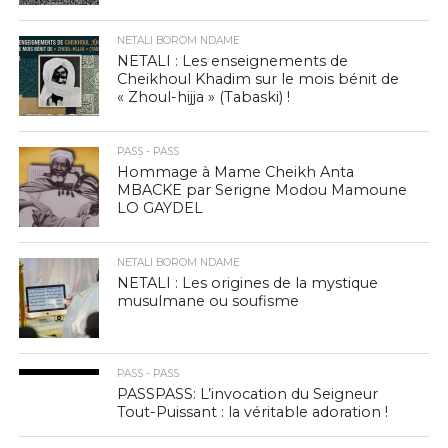
NETALI BOROM NDAME
NETALI : Les enseignements de
Cheikhoul Khadim sur le mois bénit de
« Zhoul-hijja » (Tabaski) !
PASS - PASS
Hommage à Mame Cheikh Anta
MBACKE par Serigne Modou Mamoune
LO GAYDEL
NETALI BOROM NDAME
NETALI : Les origines de la mystique
musulmane ou soufisme
PASS - PASS
PASSPASS: L’invocation du Seigneur
Tout-Puissant : la véritable adoration !