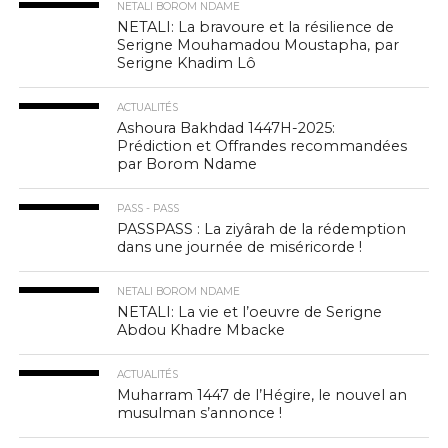
NETALI BOROM NDAME
NETALI: La bravoure et la résilience de
Serigne Mouhamadou Moustapha, par
Serigne Khadim Lô
ACTUALITÉS
Ashoura Bakhdad 1447H-2025:
Prédiction et Offrandes recommandées
par Borom Ndame
PASS - PASS
PASSPASS : La ziyârah de la rédemption
dans une journée de miséricorde !
NETALI BOROM NDAME
NETALI: La vie et l’oeuvre de Serigne
Abdou Khadre Mbacke
ACTUALITÉS
Muharram 1447 de l’Hégire, le nouvel an
musulman s’annonce !