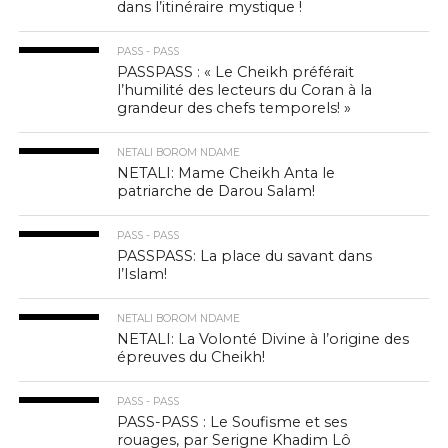
dans l’itinéraire mystique !
PASS - PASS
PASSPASS : « Le Cheikh préférait
l’humilité des lecteurs du Coran à la
grandeur des chefs temporels! »
NETALI BOROM NDAME
NETALI: Mame Cheikh Anta le
patriarche de Darou Salam!
PASS - PASS
PASSPASS: La place du savant dans
l’Islam!
NETALI BOROM NDAME
NETALI: La Volonté Divine à l’origine des
épreuves du Cheikh!
PASS - PASS
PASS-PASS : Le Soufisme et ses
rouages, par Serigne Khadim Lô