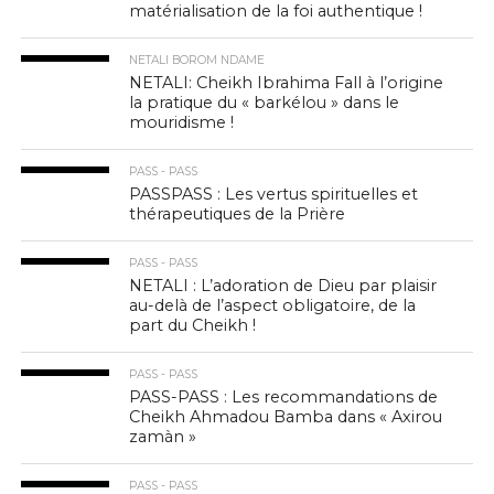
matérialisation de la foi authentique !
NETALI BOROM NDAME
NETALI: Cheikh Ibrahima Fall à l’origine
la pratique du « barkélou » dans le
mouridisme !
PASS - PASS
PASSPASS : Les vertus spirituelles et
thérapeutiques de la Prière
PASS - PASS
NETALI : L’adoration de Dieu par plaisir
au-delà de l’aspect obligatoire, de la
part du Cheikh !
PASS - PASS
PASS-PASS : Les recommandations de
Cheikh Ahmadou Bamba dans « Axirou
zamàn »
PASS - PASS