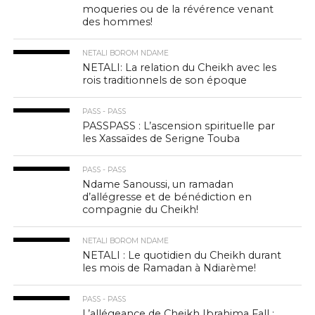
moqueries ou de la révérence venant
des hommes!
NETALI BOROM NDAME
NETALI: La relation du Cheikh avec les
rois traditionnels de son époque
PASS - PASS
PASSPASS : L’ascension spirituelle par
les Xassaïdes de Serigne Touba
PASS - PASS
Ndame Sanoussi, un ramadan
d’allégresse et de bénédiction en
compagnie du Cheikh!
NETALI BOROM NDAME
NETALI : Le quotidien du Cheikh durant
les mois de Ramadan à Ndiarème!
PASS - PASS
L’allégeance de Cheikh Ibrahima Fall :