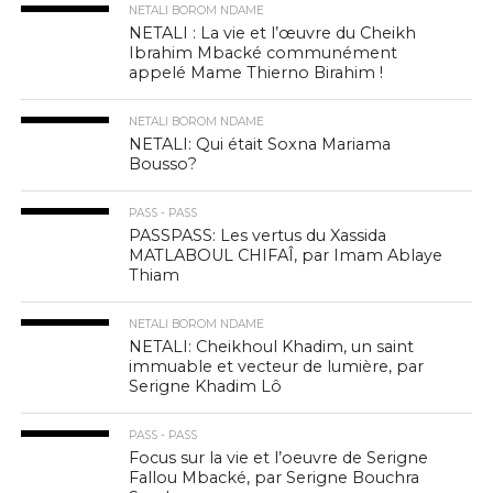
NETALI BOROM NDAME
NETALI : La vie et l’œuvre du Cheikh
Ibrahim Mbacké communément
appelé Mame Thierno Birahim !
NETALI BOROM NDAME
NETALI: Qui était Soxna Mariama
Bousso?
PASS - PASS
PASSPASS: Les vertus du Xassida
MATLABOUL CHIFAÎ, par Imam Ablaye
Thiam
NETALI BOROM NDAME
NETALI: Cheikhoul Khadim, un saint
immuable et vecteur de lumière, par
Serigne Khadim Lô
PASS - PASS
Focus sur la vie et l’oeuvre de Serigne
Fallou Mbacké, par Serigne Bouchra