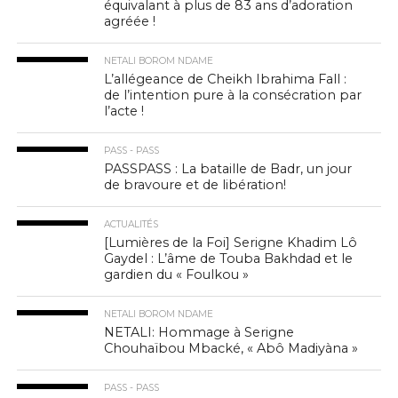
équivalant à plus de 83 ans d’adoration
agréée !
NETALI BOROM NDAME
L’allégeance de Cheikh Ibrahima Fall :
de l’intention pure à la consécration par
l’acte !
PASS - PASS
PASSPASS : La bataille de Badr, un jour
de bravoure et de libération!
ACTUALITÉS
[Lumières de la Foi] Serigne Khadim Lô
Gaydel : L’âme de Touba Bakhdad et le
gardien du « Foulkou »
NETALI BOROM NDAME
NETALI: Hommage à Serigne
Chouhaïbou Mbacké, « Abô Madiyàna »
PASS - PASS