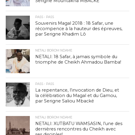
Serigne Mountakha MBACKE
PASS - PASS
Souvenirs Magal 2018 : 18 Safar, une
récompence à la hauteur des épreuves,
par Serigne Khadim Lô
NETALI BOROM NDAME
NETALI: 18 Safar, à jamais symbole du
triomphe de Cheikh Ahmadou Bamba!
PASS - PASS
La repentance, l’invocation de Dieu, et
la célébration du Magal et du Gamou,
par Serigne Saliou Mbacké
NETALI BOROM NDAME
NETALI: XUTBATU WAMSASIN, l’une des
dernières rencontres du Cheikh avec
ses disciples!