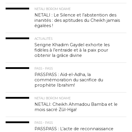
NETALI BOROM NDAME
NETALI : Le Silence et l’abstention des
inanités : des aptitudes du Cheikh jamais
égalées !
ACTUALITÉS
Serigne Khadim Gaydel exhorte les
fidèles à l’entraide et à la paix pour
obtenir la grâce divine
PASS - PASS
PASSPASS : Aïd-el-Adha, la
commémoration du sacrifice du
prophète Ibrahim!
NETALI BOROM NDAME
NETALI: Cheikh Ahmadou Bamba et le
mois sacré Zûl-Hijja!
PASS - PASS
PASSPASS : L’acte de reconnaissance