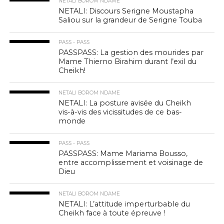
NETALI BOROM NDAME
NETALI: Discours Serigne Moustapha
Saliou sur la grandeur de Serigne Touba
PASS - PASS
PASSPASS: La gestion des mourides par
Mame Thierno Birahim durant l’exil du
Cheikh!
NETALI BOROM NDAME
NETALI: La posture avisée du Cheikh
vis-à-vis des vicissitudes de ce bas-
monde
PASS - PASS
PASSPASS: Mame Mariama Bousso,
entre accomplissement et voisinage de
Dieu
NETALI BOROM NDAME
NETALI: L’attitude imperturbable du
Cheikh face à toute épreuve !