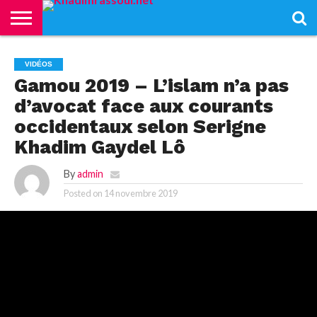
ACCUEIL
KHADIMRASSOUL
LE
ACTUALITÉS
CONTRIBUTIONS
PASS
NETALI
L’ISLAM
VIDÉOS
VIDÉOS
MOURIDISME
–
BOROM
PASS
NDAME
Gamou 2019 – L’islam n’a pas
d’avocat face aux courants
occidentaux selon Serigne
Khadim Gaydel Lô
By
admin
Posted on
14 novembre 2019