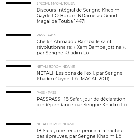
SPÉCIAL MAGAL TOUBA
Discours Intégral de Serigne Khadim
Gayde LO Borom NDame au Grand
Magal de Touba 1447H
PASS - PASS
Cheikh Ahmadou Bamba le saint
révolutionnaire: « Xam Bamba jott na »,
par Serigne Khadim Lô
NETALI BOROM NDAME
NETALI: Les dons de l’exil, par Serigne
Khadim Gaydel Lô (MAGAL 2011)
PASS - PASS
PASSPASS : 18 Safar, jour de déclaration
d’indépendance par Serigne Khadim Lô
!
NETALI BOROM NDAME
18 Safar, une récompence à la hauteur
des épreuves, par Serigne Khadim Lô