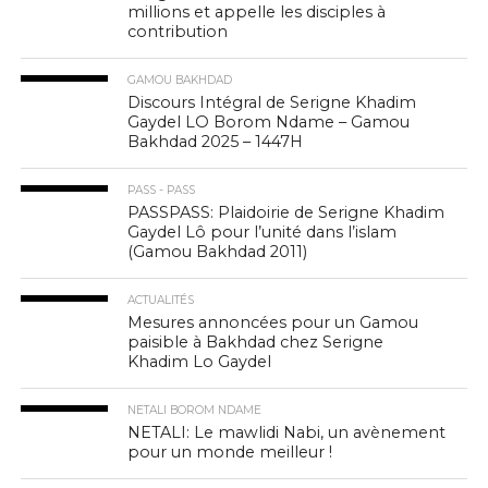
millions et appelle les disciples à
contribution
GAMOU BAKHDAD
Discours Intégral de Serigne Khadim
Gaydel LO Borom Ndame – Gamou
Bakhdad 2025 – 1447H
PASS - PASS
PASSPASS: Plaidoirie de Serigne Khadim
Gaydel Lô pour l’unité dans l’islam
(Gamou Bakhdad 2011)
ACTUALITÉS
Mesures annoncées pour un Gamou
paisible à Bakhdad chez Serigne
Khadim Lo Gaydel
NETALI BOROM NDAME
NETALI: Le mawlidi Nabi, un avènement
pour un monde meilleur !