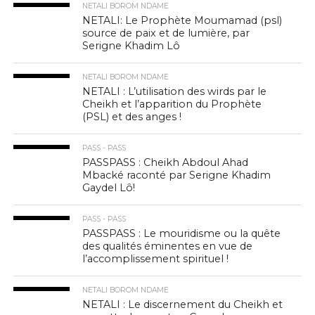
NETALI BOROM NDAME
NETALI: Le Prophète Moumamad (psl)
source de paix et de lumière, par
Serigne Khadim Lô
NETALI BOROM NDAME
NETALI : L’utilisation des wirds par le
Cheikh et l’apparition du Prophète
(PSL) et des anges !
PASS - PASS
PASSPASS : Cheikh Abdoul Ahad
Mbacké raconté par Serigne Khadim
Gaydel Lô!
PASS - PASS
PASSPASS : Le mouridisme ou la quête
des qualités éminentes en vue de
l’accomplissement spirituel !
NETALI BOROM NDAME
NETALI : Le discernement du Cheikh et