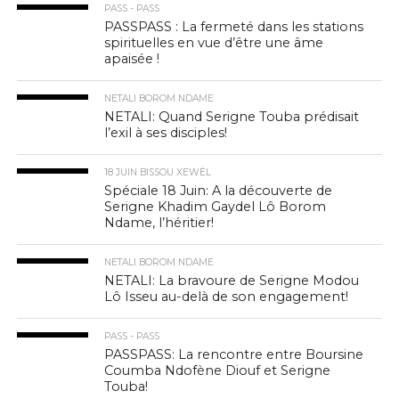
PASS - PASS
PASSPASS : La fermeté dans les stations
spirituelles en vue d’être une âme
apaisée !
NETALI BOROM NDAME
NETALI: Quand Serigne Touba prédisait
l’exil à ses disciples!
18 JUIN BISSOU XEWËL
Spéciale 18 Juin: A la découverte de
Serigne Khadim Gaydel Lô Borom
Ndame, l’héritier!
NETALI BOROM NDAME
NETALI: La bravoure de Serigne Modou
Lô Isseu au-delà de son engagement!
PASS - PASS
PASSPASS: La rencontre entre Boursine
Coumba Ndofène Diouf et Serigne
Touba!