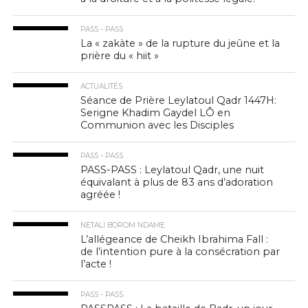
PASS - PASS
La « zakàte » de la rupture du jeûne et la
prière du « hiit »
ACTUALITÉS
Séance de Prière Leylatoul Qadr 1447H:
Serigne Khadim Gaydel LÔ en
Communion avec les Disciples
PASS - PASS
PASS-PASS : Leylatoul Qadr, une nuit
équivalant à plus de 83 ans d’adoration
agréée !
NETALI BOROM NDAME
L’allégeance de Cheikh Ibrahima Fall :
de l’intention pure à la consécration par
l’acte !
PASS - PASS