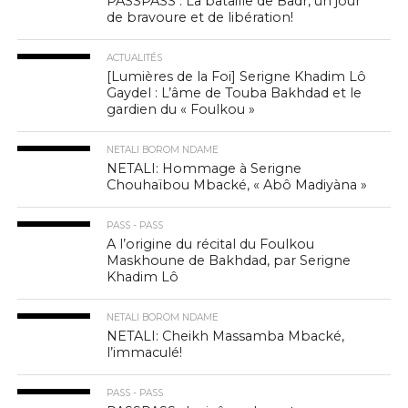
PASSPASS : La bataille de Badr, un jour
de bravoure et de libération!
ACTUALITÉS
[Lumières de la Foi] Serigne Khadim Lô
Gaydel : L’âme de Touba Bakhdad et le
gardien du « Foulkou »
NETALI BOROM NDAME
NETALI: Hommage à Serigne
Chouhaïbou Mbacké, « Abô Madiyàna »
PASS - PASS
A l’origine du récital du Foulkou
Maskhoune de Bakhdad, par Serigne
Khadim Lô
NETALI BOROM NDAME
NETALI: Cheikh Massamba Mbacké,
l’immaculé!
PASS - PASS