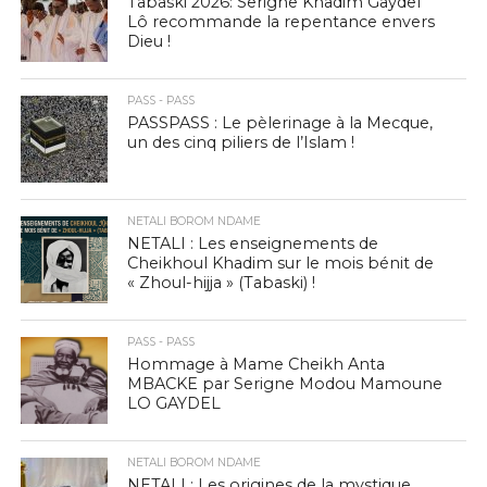
Tabaski 2026: Serigne Khadim Gaydel
Lô recommande la repentance envers
Dieu !
PASS - PASS
PASSPASS : Le pèlerinage à la Mecque,
un des cinq piliers de l’Islam !
NETALI BOROM NDAME
NETALI : Les enseignements de
Cheikhoul Khadim sur le mois bénit de
« Zhoul-hijja » (Tabaski) !
PASS - PASS
Hommage à Mame Cheikh Anta
MBACKE par Serigne Modou Mamoune
LO GAYDEL
NETALI BOROM NDAME
NETALI : Les origines de la mystique