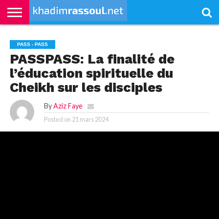
ACCUEIL
KHADIMRASSOUL
LE
ACTUALITÉS
CONTRIBUTIONS
PASS
NETALI
L’ISLAM
VIDÉOS
PASS - PASS
MOURIDISME
–
BOROM
PASS
NDAME
PASSPASS: La finalité de
l’éducation spirituelle du
Cheikh sur les disciples
By
Aziz Faye
Posted on
21 mars 2024