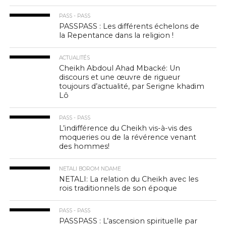
PASS - PASS
PASSPASS : Les différents échelons de
la Repentance dans la religion !
ACTUALITÉS
Cheikh Abdoul Ahad Mbacké: Un
discours et une œuvre de rigueur
toujours d’actualité, par Serigne khadim
Lô
PASS - PASS
L’indifférence du Cheikh vis-à-vis des
moqueries ou de la révérence venant
des hommes!
NETALI BOROM NDAME
NETALI: La relation du Cheikh avec les
rois traditionnels de son époque
PASS - PASS
PASSPASS : L’ascension spirituelle par