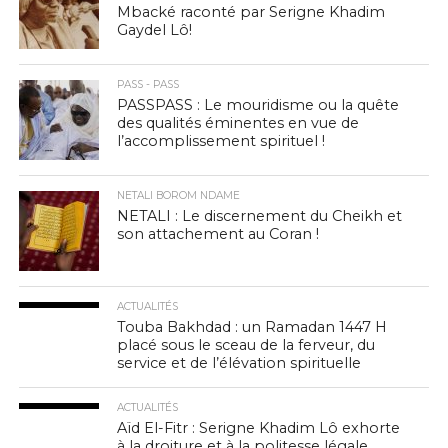
Mbacké raconté par Serigne Khadim
Gaydel Lô!
PASS - PASS
PASSPASS : Le mouridisme ou la quête
des qualités éminentes en vue de
l’accomplissement spirituel !
NETALI BOROM NDAME
NETALI : Le discernement du Cheikh et
son attachement au Coran !
ACTUALITÉS
Touba Bakhdad : un Ramadan 1447 H
placé sous le sceau de la ferveur, du
service et de l’élévation spirituelle
ACTUALITÉS
Aïd El-Fitr : Serigne Khadim Lô exhorte
à la droiture et à la politesse légale.