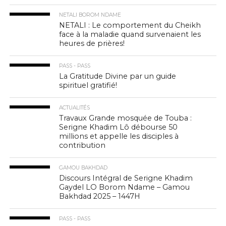
NETALI BOROM NDAME
NETALI : Le comportement du Cheikh
face à la maladie quand survenaient les
heures de prières!
PASS - PASS
La Gratitude Divine par un guide
spirituel gratifié!
ACTUALITÉS
Travaux Grande mosquée de Touba :
Serigne Khadim Lô débourse 50
millions et appelle les disciples à
contribution
GAMOU BAKHDAD
Discours Intégral de Serigne Khadim
Gaydel LO Borom Ndame – Gamou
Bakhdad 2025 – 1447H
PASS - PASS