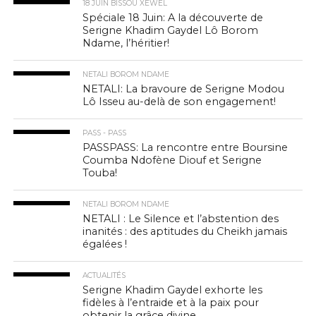
18 JUIN BISSOU XEWËL
Spéciale 18 Juin: A la découverte de
Serigne Khadim Gaydel Lô Borom
Ndame, l’héritier!
NETALI BOROM NDAME
NETALI: La bravoure de Serigne Modou
Lô Isseu au-delà de son engagement!
PASS - PASS
PASSPASS: La rencontre entre Boursine
Coumba Ndofène Diouf et Serigne
Touba!
NETALI BOROM NDAME
NETALI : Le Silence et l’abstention des
inanités : des aptitudes du Cheikh jamais
égalées !
ACTUALITÉS
Serigne Khadim Gaydel exhorte les
fidèles à l’entraide et à la paix pour
obtenir la grâce divine