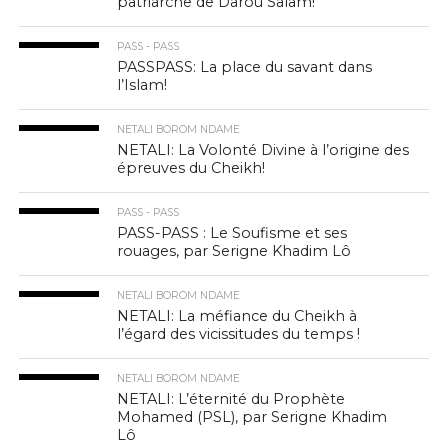
patriarche de Darou Salam!
PASS - PASS
PASSPASS: La place du savant dans
l’Islam!
NETALI BOROM NDAME
NETALI: La Volonté Divine à l’origine des
épreuves du Cheikh!
PASS - PASS
PASS-PASS : Le Soufisme et ses
rouages, par Serigne Khadim Lô
NETALI BOROM NDAME
NETALI: La méfiance du Cheikh à
l’égard des vicissitudes du temps !
NETALI BOROM NDAME
NETALI: L’éternité du Prophète
Mohamed (PSL), par Serigne Khadim
Lô