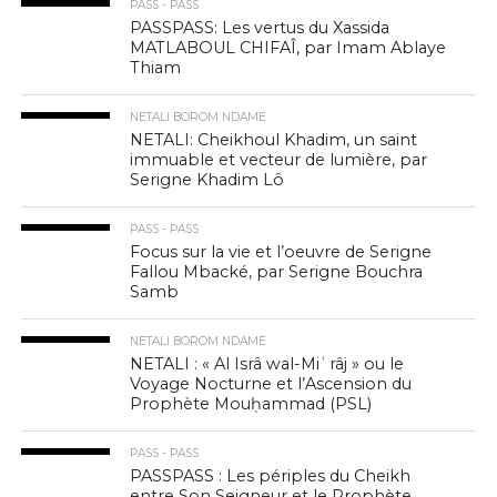
PASS - PASS
PASSPASS: Les vertus du Xassida
MATLABOUL CHIFAÎ, par Imam Ablaye
Thiam
NETALI BOROM NDAME
NETALI: Cheikhoul Khadim, un saint
immuable et vecteur de lumière, par
Serigne Khadim Lô
PASS - PASS
Focus sur la vie et l’oeuvre de Serigne
Fallou Mbacké, par Serigne Bouchra
Samb
NETALI BOROM NDAME
NETALI : « Al Isrâ wal-Miʿrâj » ou le
Voyage Nocturne et l’Ascension du
Prophète Mouḥammad (PSL)
PASS - PASS
PASSPASS : Les périples du Cheikh
entre Son Seigneur et le Prophète