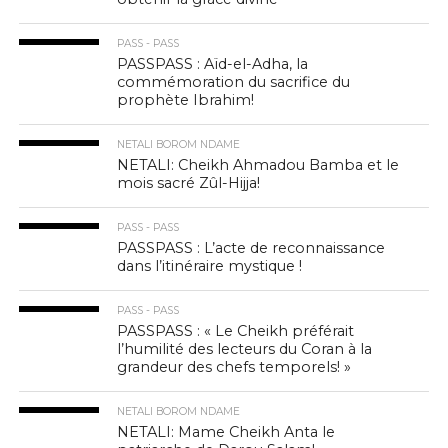
PASS - PASS
PASSPASS : Aïd-el-Adha, la
commémoration du sacrifice du
prophète Ibrahim!
NETALI BOROM NDAME
NETALI: Cheikh Ahmadou Bamba et le
mois sacré Zûl-Hijja!
PASS - PASS
PASSPASS : L’acte de reconnaissance
dans l’itinéraire mystique !
PASS - PASS
PASSPASS : « Le Cheikh préférait
l’humilité des lecteurs du Coran à la
grandeur des chefs temporels! »
NETALI BOROM NDAME
NETALI: Mame Cheikh Anta le