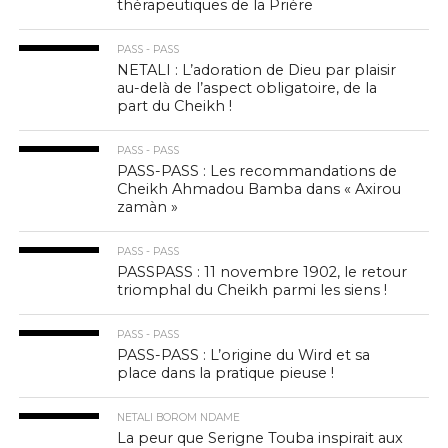
thérapeutiques de la Prière
PASS - PASS
NETALI : L’adoration de Dieu par plaisir
au-delà de l’aspect obligatoire, de la
part du Cheikh !
PASS - PASS
PASS-PASS : Les recommandations de
Cheikh Ahmadou Bamba dans « Axirou
zamàn »
PASS - PASS
PASSPASS : 11 novembre 1902, le retour
triomphal du Cheikh parmi les siens !
PASS - PASS
PASS-PASS : L’origine du Wird et sa
place dans la pratique pieuse !
NETALI BOROM NDAME
La peur que Serigne Touba inspirait aux