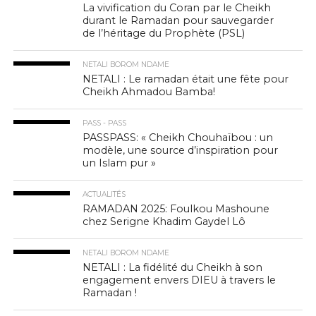
La vivification du Coran par le Cheikh
durant le Ramadan pour sauvegarder
de l’héritage du Prophète (PSL)
NETALI BOROM NDAME
NETALI : Le ramadan était une fête pour
Cheikh Ahmadou Bamba!
PASS - PASS
PASSPASS: « Cheikh Chouhaïbou : un
modèle, une source d’inspiration pour
un Islam pur »
ACTUALITÉS
RAMADAN 2025: Foulkou Mashoune
chez Serigne Khadim Gaydel Lô
NETALI BOROM NDAME
NETALI : La fidélité du Cheikh à son
engagement envers DIEU à travers le
Ramadan !