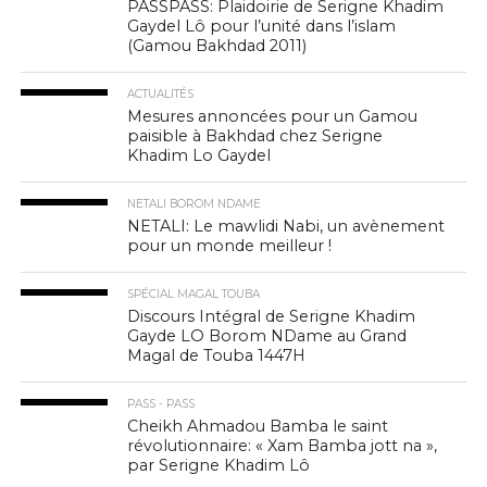
PASSPASS: Plaidoirie de Serigne Khadim
Gaydel Lô pour l’unité dans l’islam
(Gamou Bakhdad 2011)
ACTUALITÉS
Mesures annoncées pour un Gamou
paisible à Bakhdad chez Serigne
Khadim Lo Gaydel
NETALI BOROM NDAME
NETALI: Le mawlidi Nabi, un avènement
pour un monde meilleur !
SPÉCIAL MAGAL TOUBA
Discours Intégral de Serigne Khadim
Gayde LO Borom NDame au Grand
Magal de Touba 1447H
PASS - PASS
Cheikh Ahmadou Bamba le saint
révolutionnaire: « Xam Bamba jott na »,
par Serigne Khadim Lô