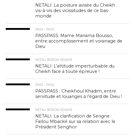
NETALI: La posture avisée du Cheikh
vis-à-vis des vicissitudes de ce bas-
monde
PASS - PASS
PASSPASS: Mame Mariama Bousso,
entre accomplissement et voisinage de
Dieu
NETALI BOROM NDAME
NETALI: L’attitude imperturbable du
Cheikh face à toute épreuve !
PASS - PASS
PASSPASS : Cheikhoul Khadim, entre
servitude et louanges à l’égard de Dieu !
NETALI BOROM NDAME
NETALI: La clarification de Serigne
Fallou Mbacké sur sa relation avec le
Président Senghor