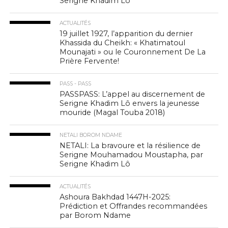
Serigne Khadim Lô
ACTUALITÉS
19 juillet 1927, l’apparition du dernier
Khassida du Cheikh: « Khatimatoul
Mounajati » ou le Couronnement De La
Prière Fervente!
PASS - PASS
PASSPASS: L’appel au discernement de
Serigne Khadim Lô envers la jeunesse
mouride (Magal Touba 2018)
NETALI BOROM NDAME
NETALI: La bravoure et la résilience de
Serigne Mouhamadou Moustapha, par
Serigne Khadim Lô
ACTUALITÉS
Ashoura Bakhdad 1447H-2025:
Prédiction et Offrandes recommandées
par Borom Ndame