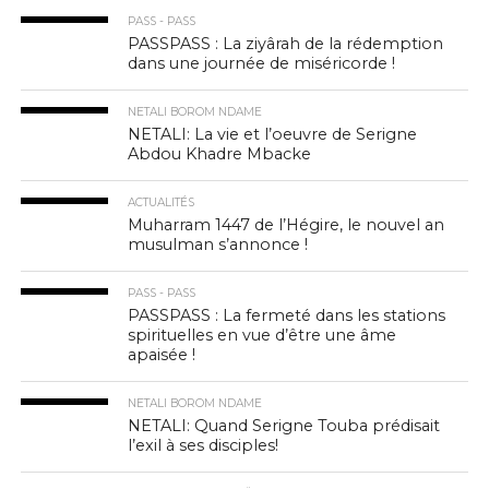
PASS - PASS
PASSPASS : La ziyârah de la rédemption
dans une journée de miséricorde !
NETALI BOROM NDAME
NETALI: La vie et l’oeuvre de Serigne
Abdou Khadre Mbacke
ACTUALITÉS
Muharram 1447 de l’Hégire, le nouvel an
musulman s’annonce !
PASS - PASS
PASSPASS : La fermeté dans les stations
spirituelles en vue d’être une âme
apaisée !
NETALI BOROM NDAME
NETALI: Quand Serigne Touba prédisait
l’exil à ses disciples!