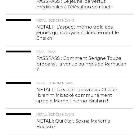
PASSPASS : Le jeûne, de vertus
médicinales à l’élévation spirituel !
NETALI BOROM NDAME
NETALI : L’aspect mémorable des
jeunes qui côtoyaient directement le
Cheikh !
PASS - PASS
PASSPASS : Comment Serigne Touba
préparait la venue du mois de Ramadan
?
NETALI BOROM NDAME
NETALI : La vie et l’œuvre du Cheikh
Ibrahim Mbacké communément
appelé Mame Thierno Birahim !
NETALI BOROM NDAME
NETALI: Qui était Soxna Mariama
Bousso?