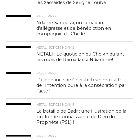
les Xassaïdes de Serigne Touba
PASS - PASS
Ndame Sanoussi, un ramadan
d’allégresse et de bénédiction en
compagnie du Cheikh!
NETALI BOROM NDAME
NETALI : Le quotidien du Cheikh durant
les mois de Ramadan à Ndiarème!
PASS - PASS
L’allégeance de Cheikh Ibrahima Fall :
de l’intention pure à la consécration par
l’acte !
NETALI BOROM NDAME
La bataille de Badr : une illustration de la
profonde connaissance de Dieu du
Prophète (PSL) !
PASS - PASS