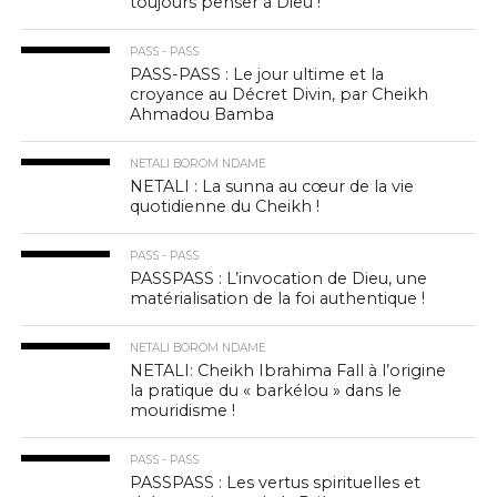
toujours penser à Dieu !
PASS - PASS
PASS-PASS : Le jour ultime et la
croyance au Décret Divin, par Cheikh
Ahmadou Bamba
NETALI BOROM NDAME
NETALI : La sunna au cœur de la vie
quotidienne du Cheikh !
PASS - PASS
PASSPASS : L’invocation de Dieu, une
matérialisation de la foi authentique !
NETALI BOROM NDAME
NETALI: Cheikh Ibrahima Fall à l’origine
la pratique du « barkélou » dans le
mouridisme !
PASS - PASS
PASSPASS : Les vertus spirituelles et