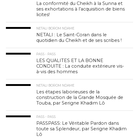
La conformité du Cheikh à la Sunna et
ses exhortations à l’acquisition de biens
licites!
NETALI BOROM NDAME
NETALI : Le Saint-Coran dans le
quotidien du Cheikh et de ses scribes !
PASS - PASS
LES QUALITES ET LA BONNE
CONDUITE : La conduite extérieure vis-
à-vis des hommes
NETALI BOROM NDAME
Les étapes laborieuses de la
construction de la Grande Mosquée de
Touba, par Serigne Khadim Lô
PASS - PASS
PASSPASS: Le Véritable Pardon dans
toute sa Splendeur, par Serigne Khadim
Lô