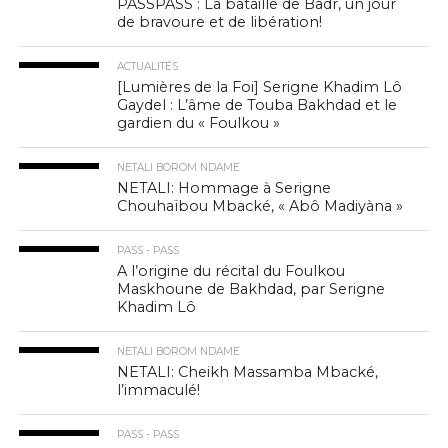
PASSPASS : La bataille de Badr, un jour
de bravoure et de libération!
ACTUALITÉS
[Lumières de la Foi] Serigne Khadim Lô
Gaydel : L’âme de Touba Bakhdad et le
gardien du « Foulkou »
NETALI BOROM NDAME
NETALI: Hommage à Serigne
Chouhaïbou Mbacké, « Abô Madiyàna »
PASS - PASS
A l’origine du récital du Foulkou
Maskhoune de Bakhdad, par Serigne
Khadim Lô
NETALI BOROM NDAME
NETALI: Cheikh Massamba Mbacké,
l’immaculé!
PASS - PASS