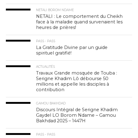
NETALI BOROM NDAME
NETALI : Le comportement du Cheikh
face à la maladie quand survenaient les
heures de prières!
PASS - PASS
La Gratitude Divine par un guide
spirituel gratifié!
ACTUALITÉS
Travaux Grande mosquée de Touba :
Serigne Khadim Lô débourse 50
millions et appelle les disciples à
contribution
GAMOU BAKHDAD
Discours Intégral de Serigne Khadim
Gaydel LO Borom Ndame – Gamou
Bakhdad 2025 – 1447H
PASS - PASS