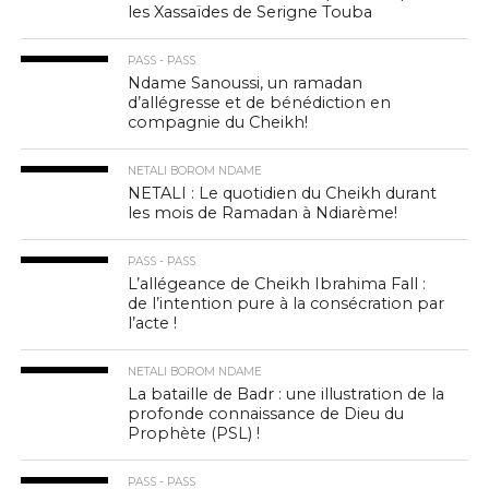
les Xassaïdes de Serigne Touba
PASS - PASS
Ndame Sanoussi, un ramadan
d’allégresse et de bénédiction en
compagnie du Cheikh!
NETALI BOROM NDAME
NETALI : Le quotidien du Cheikh durant
les mois de Ramadan à Ndiarème!
PASS - PASS
L’allégeance de Cheikh Ibrahima Fall :
de l’intention pure à la consécration par
l’acte !
NETALI BOROM NDAME
La bataille de Badr : une illustration de la
profonde connaissance de Dieu du
Prophète (PSL) !
PASS - PASS