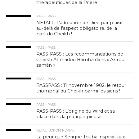
thérapeutiques de la Prière
PASS - PASS
NETALI : L’adoration de Dieu par plaisir
au-delà de l’aspect obligatoire, de la
part du Cheikh !
PASS - PASS
PASS-PASS : Les recommandations de
Cheikh Ahmadou Bamba dans « Axirou
zamàn »
PASS - PASS
PASSPASS : 11 novembre 1902, le retour
triomphal du Cheikh parmi les siens !
PASS - PASS
PASS-PASS : L’origine du Wird et sa
place dans la pratique pieuse !
NETALI BOROM NDAME
La peur que Serigne Touba inspirait aux