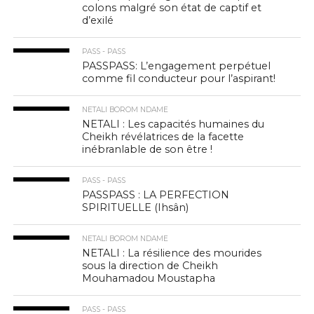
colons malgré son état de captif et
d’exilé
PASS - PASS
PASSPASS: L’engagement perpétuel
comme fil conducteur pour l’aspirant!
NETALI BOROM NDAME
NETALI : Les capacités humaines du
Cheikh révélatrices de la facette
inébranlable de son être !
PASS - PASS
PASSPASS : LA PERFECTION
SPIRITUELLE (Ihsân)
NETALI BOROM NDAME
NETALI : La résilience des mourides
sous la direction de Cheikh
Mouhamadou Moustapha
PASS - PASS