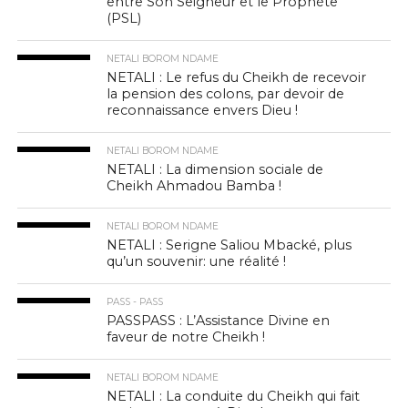
entre Son Seigneur et le Prophète
(PSL)
NETALI BOROM NDAME
NETALI : Le refus du Cheikh de recevoir
la pension des colons, par devoir de
reconnaissance envers Dieu !
NETALI BOROM NDAME
NETALI : La dimension sociale de
Cheikh Ahmadou Bamba !
NETALI BOROM NDAME
NETALI : Serigne Saliou Mbacké, plus
qu’un souvenir: une réalité !
PASS - PASS
PASSPASS : L’Assistance Divine en
faveur de notre Cheikh !
NETALI BOROM NDAME
NETALI : La conduite du Cheikh qui fait