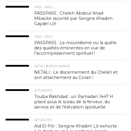
PASS - PASS
PASSPASS : Cheikh Abdoul Ahad
Mbacké raconté par Serigne Khadim
Gaydel Lô!
PASS - PASS
PASSPASS : Le mouridisme ou la quête
des qualités éminentes en vue de
l’accomplissement spirituel !
NETALI BOROM NDAME
NETALI : Le discernement du Cheikh et
son attachement au Coran !
ACTUALITÉS
Touba Bakhdad : un Ramadan 1447 H
placé sous le sceau de la ferveur, du
service et de l’élévation spirituelle
ACTUALITÉS
Aïd El-Fitr : Serigne Khadim Lô exhorte