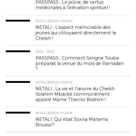
PASSPASS : Le jeûne, de vertus
médicinales à l’élévation spirituel !
NETALI BOROM NDAME
NETALI : L’aspect mémorable des
jeunes qui côtoyaient directement le
Cheikh !
PASS - PASS
PASSPASS : Comment Serigne Touba
préparait la venue du mois de Ramadan
?
NETALI BOROM NDAME
NETALI : La vie et l’œuvre du Cheikh
Ibrahim Mbacké communément
appelé Mame Thierno Birahim !
NETALI BOROM NDAME
NETALI: Qui était Soxna Mariama
Bousso?