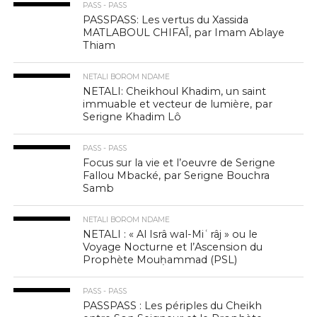
PASS - PASS
PASSPASS: Les vertus du Xassida
MATLABOUL CHIFAÎ, par Imam Ablaye
Thiam
NETALI BOROM NDAME
NETALI: Cheikhoul Khadim, un saint
immuable et vecteur de lumière, par
Serigne Khadim Lô
PASS - PASS
Focus sur la vie et l’oeuvre de Serigne
Fallou Mbacké, par Serigne Bouchra
Samb
NETALI BOROM NDAME
NETALI : « Al Isrâ wal-Miʿrâj » ou le
Voyage Nocturne et l’Ascension du
Prophète Mouḥammad (PSL)
PASS - PASS
PASSPASS : Les périples du Cheikh