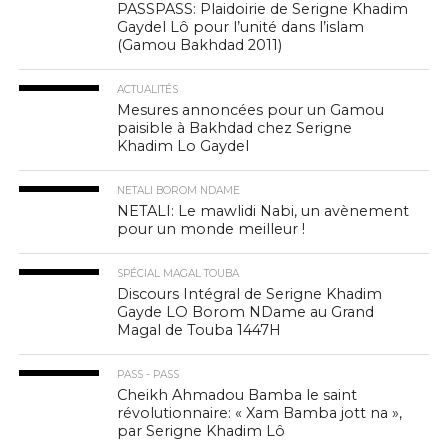
PASSPASS: Plaidoirie de Serigne Khadim
Gaydel Lô pour l’unité dans l’islam
(Gamou Bakhdad 2011)
ACTUALITÉS
Mesures annoncées pour un Gamou
paisible à Bakhdad chez Serigne
Khadim Lo Gaydel
NETALI BOROM NDAME
NETALI: Le mawlidi Nabi, un avènement
pour un monde meilleur !
SPÉCIAL MAGAL TOUBA
Discours Intégral de Serigne Khadim
Gayde LO Borom NDame au Grand
Magal de Touba 1447H
PASS - PASS
Cheikh Ahmadou Bamba le saint
révolutionnaire: « Xam Bamba jott na »,
par Serigne Khadim Lô