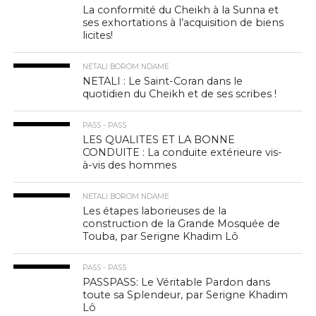
La conformité du Cheikh à la Sunna et
ses exhortations à l’acquisition de biens
licites!
NETALI BOROM NDAME
NETALI : Le Saint-Coran dans le
quotidien du Cheikh et de ses scribes !
PASS - PASS
LES QUALITES ET LA BONNE
CONDUITE : La conduite extérieure vis-
à-vis des hommes
NETALI BOROM NDAME
Les étapes laborieuses de la
construction de la Grande Mosquée de
Touba, par Serigne Khadim Lô
PASS - PASS
PASSPASS: Le Véritable Pardon dans
toute sa Splendeur, par Serigne Khadim
Lô