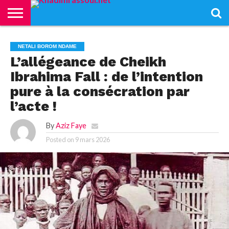
ACCUEIL
KHADIMRASSOUL
LE
ACTUALITÉS
CONTRIBUTIONS
PASS
NETALI
L’ISLAM
VIDÉOS
NETALI BOROM NDAME
MOURIDISME
–
BOROM
PASS
NDAME
L’allégeance de Cheikh
Ibrahima Fall : de l’intention
pure à la consécration par
l’acte !
By
Aziz Faye
Posted on
9 mars 2026