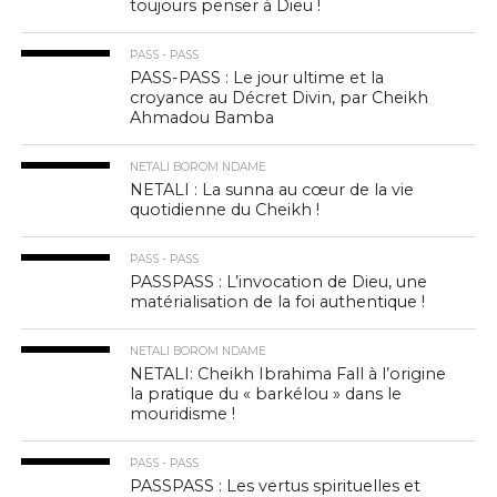
toujours penser à Dieu !
PASS - PASS
PASS-PASS : Le jour ultime et la
croyance au Décret Divin, par Cheikh
Ahmadou Bamba
NETALI BOROM NDAME
NETALI : La sunna au cœur de la vie
quotidienne du Cheikh !
PASS - PASS
PASSPASS : L’invocation de Dieu, une
matérialisation de la foi authentique !
NETALI BOROM NDAME
NETALI: Cheikh Ibrahima Fall à l’origine
la pratique du « barkélou » dans le
mouridisme !
PASS - PASS
PASSPASS : Les vertus spirituelles et