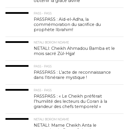
obtenir la grâce divine
PASS - PASS
PASSPASS : Aïd-el-Adha, la
commémoration du sacrifice du
prophète Ibrahim!
NETALI BOROM NDAME
NETALI: Cheikh Ahmadou Bamba et le
mois sacré Zûl-Hijja!
PASS - PASS
PASSPASS : L’acte de reconnaissance
dans l’itinéraire mystique !
PASS - PASS
PASSPASS : « Le Cheikh préférait
l’humilité des lecteurs du Coran à la
grandeur des chefs temporels! »
NETALI BOROM NDAME
NETALI: Mame Cheikh Anta le