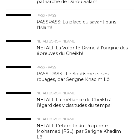
patriarche de Darou Salam!
PASS - PASS
PASSPASS: La place du savant dans
l’Islam!
NETALI BOROM NDAME
NETALI: La Volonté Divine à l’origine des
épreuves du Cheikh!
PASS - PASS
PASS-PASS : Le Soufisme et ses
rouages, par Serigne Khadim Lô
NETALI BOROM NDAME
NETALI: La méfiance du Cheikh à
l’égard des vicissitudes du temps !
NETALI BOROM NDAME
NETALI: L’éternité du Prophète
Mohamed (PSL), par Serigne Khadim
Lô