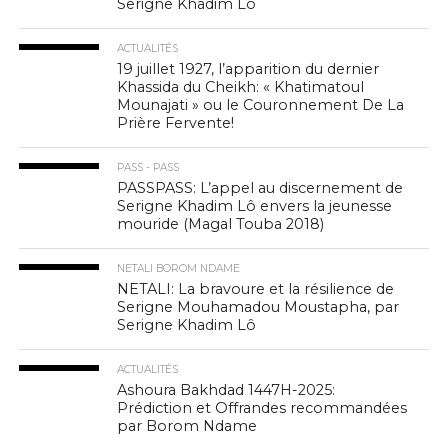
Serigne Khadim Lô
ACTUALITÉS
19 juillet 1927, l’apparition du dernier
Khassida du Cheikh: « Khatimatoul
Mounajati » ou le Couronnement De La
Prière Fervente!
PASS - PASS
PASSPASS: L’appel au discernement de
Serigne Khadim Lô envers la jeunesse
mouride (Magal Touba 2018)
NETALI BOROM NDAME
NETALI: La bravoure et la résilience de
Serigne Mouhamadou Moustapha, par
Serigne Khadim Lô
ACTUALITÉS
Ashoura Bakhdad 1447H-2025:
Prédiction et Offrandes recommandées
par Borom Ndame