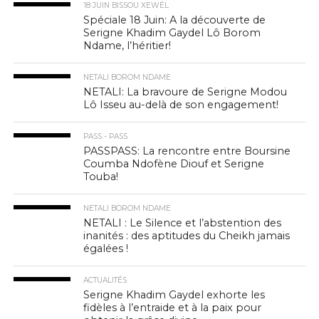
18 JUIN BISSOU XEWËL
Spéciale 18 Juin: A la découverte de
Serigne Khadim Gaydel Lô Borom
Ndame, l’héritier!
NETALI BOROM NDAME
NETALI: La bravoure de Serigne Modou
Lô Isseu au-delà de son engagement!
PASS - PASS
PASSPASS: La rencontre entre Boursine
Coumba Ndofène Diouf et Serigne
Touba!
NETALI BOROM NDAME
NETALI : Le Silence et l’abstention des
inanités : des aptitudes du Cheikh jamais
égalées !
ACTUALITÉS
Serigne Khadim Gaydel exhorte les
fidèles à l’entraide et à la paix pour