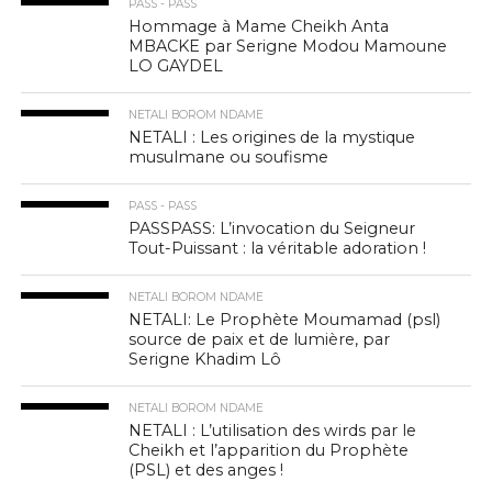
PASS - PASS
Hommage à Mame Cheikh Anta
MBACKE par Serigne Modou Mamoune
LO GAYDEL
NETALI BOROM NDAME
NETALI : Les origines de la mystique
musulmane ou soufisme
PASS - PASS
PASSPASS: L’invocation du Seigneur
Tout-Puissant : la véritable adoration !
NETALI BOROM NDAME
NETALI: Le Prophète Moumamad (psl)
source de paix et de lumière, par
Serigne Khadim Lô
NETALI BOROM NDAME
NETALI : L’utilisation des wirds par le
Cheikh et l’apparition du Prophète
(PSL) et des anges !