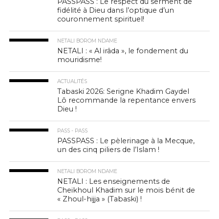
PASSPASS : Le respect du serment de
fidélité à Dieu dans l’optique d’un
couronnement spirituel!
NETALI BOROM NDAME
NETALI : « Al irâda », le fondement du
mouridisme!
ACTUALITÉS
Tabaski 2026: Serigne Khadim Gaydel
Lô recommande la repentance envers
Dieu !
PASS - PASS
PASSPASS : Le pèlerinage à la Mecque,
un des cinq piliers de l’Islam !
NETALI BOROM NDAME
NETALI : Les enseignements de
Cheikhoul Khadim sur le mois bénit de
« Zhoul-hijja » (Tabaski) !