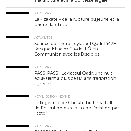
à la droiture et à la politesse légale.
PASS - PASS
La « zakàte » de la rupture du jeûne et la
prière du « hiit »
ACTUALITÉS
Séance de Prière Leylatoul Qadr 1447H:
Serigne Khadim Gaydel LÔ en
Communion avec les Disciples
PASS - PASS
PASS-PASS : Leylatoul Qadr, une nuit
équivalant à plus de 83 ans d’adoration
agréée !
NETALI BOROM NDAME
L’allégeance de Cheikh Ibrahima Fall :
de l’intention pure à la consécration par
l’acte !
PASS - PASS