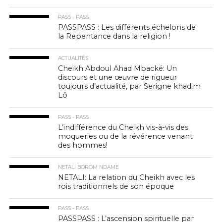
PASS - PASS
PASSPASS : Les différents échelons de
la Repentance dans la religion !
ACTUALITÉS
Cheikh Abdoul Ahad Mbacké: Un
discours et une œuvre de rigueur
toujours d’actualité, par Serigne khadim
Lô
PASS - PASS
L’indifférence du Cheikh vis-à-vis des
moqueries ou de la révérence venant
des hommes!
NETALI BOROM NDAME
NETALI: La relation du Cheikh avec les
rois traditionnels de son époque
PASS - PASS
PASSPASS : L’ascension spirituelle par