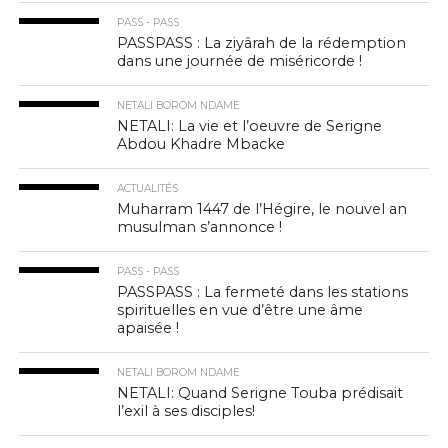
PASS - PASS
PASSPASS : La ziyârah de la rédemption
dans une journée de miséricorde !
NETALI BOROM NDAME
NETALI: La vie et l’oeuvre de Serigne
Abdou Khadre Mbacke
ACTUALITÉS
Muharram 1447 de l’Hégire, le nouvel an
musulman s’annonce !
PASS - PASS
PASSPASS : La fermeté dans les stations
spirituelles en vue d’être une âme
apaisée !
NETALI BOROM NDAME
NETALI: Quand Serigne Touba prédisait
l’exil à ses disciples!