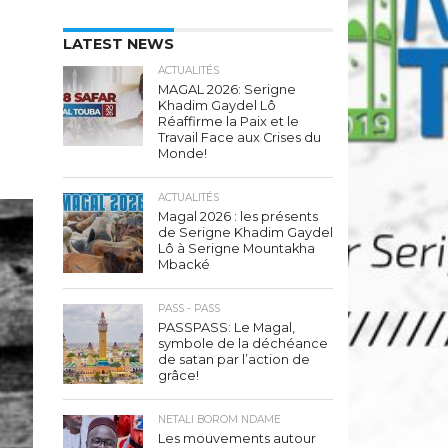
LATEST NEWS
ACTUALITÉS
MAGAL 2026: Serigne
Khadim Gaydel Lô
Réaffirme la Paix et le
Travail Face aux Crises du
Monde!
ACTUALITÉS
Magal 2026 : les présents
de Serigne Khadim Gaydel
Lô à Serigne Mountakha
Mbacké
PASS - PASS
PASSPASS: Le Magal,
symbole de la déchéance
de satan par l’action de
grâce!
NETALI BOROM NDAME
Les mouvements autour