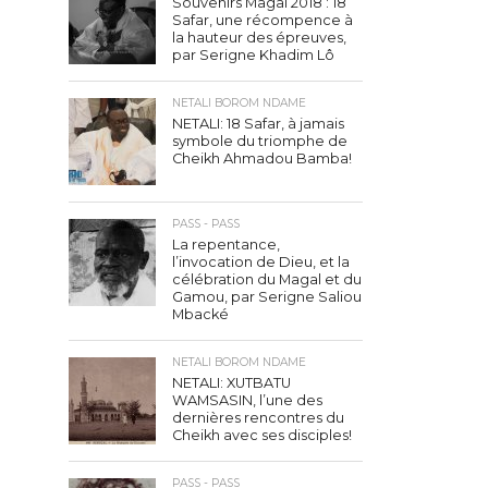
Souvenirs Magal 2018 : 18
Safar, une récompence à
la hauteur des épreuves,
par Serigne Khadim Lô
NETALI BOROM NDAME
NETALI: 18 Safar, à jamais
symbole du triomphe de
Cheikh Ahmadou Bamba!
PASS - PASS
La repentance,
l’invocation de Dieu, et la
célébration du Magal et du
Gamou, par Serigne Saliou
Mbacké
NETALI BOROM NDAME
NETALI: XUTBATU
WAMSASIN, l’une des
dernières rencontres du
Cheikh avec ses disciples!
PASS - PASS