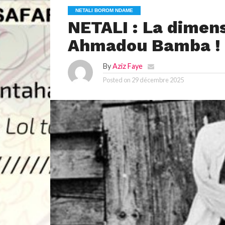
NETALI BOROM NDAME
NETALI : La dimens
Ahmadou Bamba !
By
Aziz Faye
Posted on
29 décembre 2025