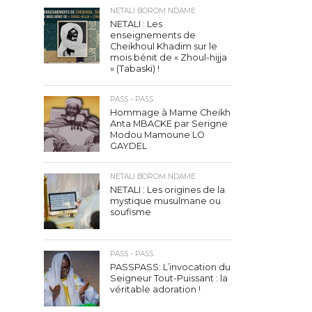
NETALI BOROM NDAME
NETALI : Les
enseignements de
Cheikhoul Khadim sur le
mois bénit de « Zhoul-hijja
» (Tabaski) !
PASS - PASS
Hommage à Mame Cheikh
Anta MBACKE par Serigne
Modou Mamoune LO
GAYDEL
NETALI BOROM NDAME
NETALI : Les origines de la
mystique musulmane ou
soufisme
PASS - PASS
PASSPASS: L’invocation du
Seigneur Tout-Puissant : la
véritable adoration !