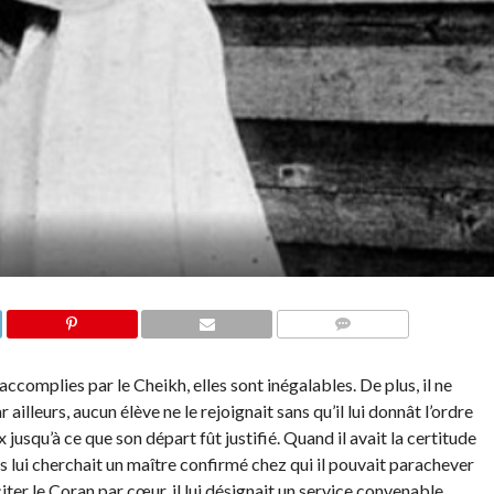
COMMENTS
complies par le Cheikh, elles sont inégalables. De plus, il ne
ailleurs, aucun élève ne le rejoignait sans qu’il lui donnât l’ordre
 jusqu’à ce que son départ fût justifié. Quand il avait la certitude
ais lui cherchait un maître confirmé chez qui il pouvait parachever
citer le Coran par cœur, il lui désignait un service convenable