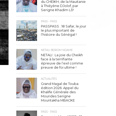
du CHEIKH, de la Mauitanie
à Thiéyène DJolof, par
Serigne Khadim Lô!
PASS - PASS
PASSPASS : 18 Safar, le jour
le plus important de
l’histoire du Sénégal !
NETALI BOROM NDAME
NETALI : La joie du Cheikh
face à la terrifiante
épreuve de l’exil comme
preuve de foi ultime !
ACTUALITÉS
Grand Magal de Touba
édition 2026: Appel du
Khalife Générale des
Mourides Serigne
Mountakha MBACKE
PASS - PASS