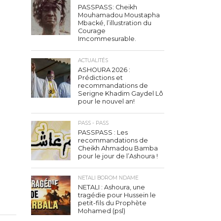
PASSPASS: Cheikh
Mouhamadou Moustapha
Mbacké, l’illustration du
Courage
Imcommesurable.
ACTUALITÉS
ASHOURA 2026 :
Prédictions et
recommandations de
Serigne Khadim Gaydel Lô
pour le nouvel an!
PASS - PASS
PASSPASS : Les
recommandations de
Cheikh Ahmadou Bamba
pour le jour de l’Ashoura !
NETALI BOROM NDAME
NETALI : Ashoura, une
tragédie pour Hussein le
petit-fils du Prophète
Mohamed (psl)