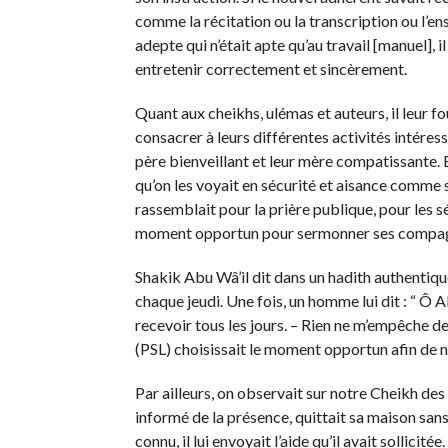
comme la récitation ou la transcription ou l’ense
adepte qui n’était apte qu’au travail [manuel], i
entretenir correctement et sincèrement.
Quant aux cheikhs, ulémas et auteurs, il leur f
consacrer à leurs différentes activités intéress
père bienveillant et leur mère compatissante. En 
qu’on les voyait en sécurité et aisance comme s’i
rassemblait pour la prière publique, pour les s
moment opportun pour sermonner ses compa
Shakik Abu Wâ’il dit dans un hadith authentiqu
chaque jeudi. Une fois, un homme lui dit : “ 
recevoir tous les jours. – Rien ne m’empêche de 
(PSL) choisissait le moment opportun afin de no
Par ailleurs, on observait sur notre Cheikh des 
informé de la présence, quittait sa maison sans êt
connu, il lui envoyait l’aide qu’il avait sollic