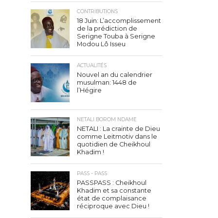
CONTRIBUTIONS
18 Juin: L’accomplissement
de la prédiction de
Serigne Touba à Serigne
Modou Lô Isseu
ACTUALITÉS
Nouvel an du calendrier
musulman: 1448 de
l’Hégire
NETALI BOROM NDAME
NETALI : La crainte de Dieu
comme Leitmotiv dans le
quotidien de Cheikhoul
Khadim !
PASS - PASS
PASSPASS : Cheikhoul
Khadim et sa constante
état de complaisance
réciproque avec Dieu !