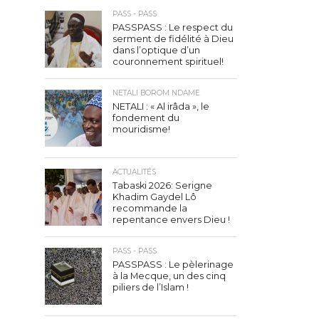
PASS - PASS
PASSPASS : Le respect du
serment de fidélité à Dieu
dans l’optique d’un
couronnement spirituel!
NETALI BOROM NDAME
NETALI : « Al irâda », le
fondement du
mouridisme!
ACTUALITÉS
Tabaski 2026: Serigne
Khadim Gaydel Lô
recommande la
repentance envers Dieu !
PASS - PASS
PASSPASS : Le pèlerinage
à la Mecque, un des cinq
piliers de l’Islam !