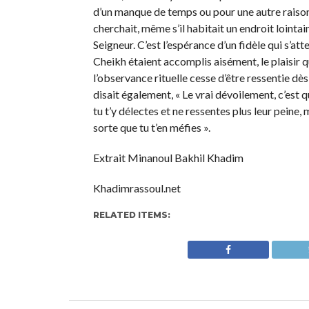
d’un manque de temps ou pour une autre raison, re
cherchait, même s’il habitait un endroit lointa
Seigneur. C’est l’espérance d’un fidèle qui s’
Cheikh étaient accomplis aisément, le plaisir qu’i
l’observance rituelle cesse d’être ressentie dè
disait également, « Le vrai dévoilement, c’est
tu t’y délectes et ne ressentes plus leur peine,
sorte que tu t’en méfies ».
Extrait Minanoul Bakhil Khadim
Khadimrassoul.net
RELATED ITEMS: