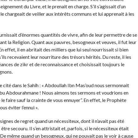
ignement du Livre, et le prenait en charge. S’il s’agissait d’un
l le chargeait de veiller aux intérêts communs et lui apprenait à les
ournissait d’énormes quantités de vivre, afin de leur permettre de se
ant la Religion. Quant aux pauvres, besogneux et veuves, il fut leur
effet, il en abritait des milliers que lui seul nourrissait si bien
ls recevaient leur nourriture des trésors hérités. Du reste, il les
éances de zikr et de reconnaissance et choisissait toujours le
gnons.
e cité dans le Sahîh : « Abdoullah Ibn Mas’oud nous sermonnait
Ô Abu Abdourahmane ! Nous aimons tes sermons et voudrions en
le faire sauf la crainte de vous ennuyer”. En effet, le Prophète
us éviter l’ennui ».
signes de regret quand un nécessiteux, dont il n’avait pas été
re secouru. Il s’en attristait et, parfois, si le nécessiteux était
itée. De même quand un besogneux, qui ne pouvait pas le voir à cause