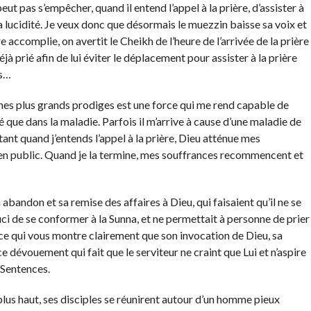
peut pas s’empêcher, quand il entend l’appel à la prière, d’assister à
sa lucidité. Je veux donc que désormais le muezzin baisse sa voix et
re accomplie, on avertit le Cheikh de l’heure de l’arrivée de la prière
à prié afin de lui éviter le déplacement pour assister à la prière
is…
de mes plus grands prodiges est une force qui me rend capable de
té que dans la maladie. Parfois il m’arrive à cause d’une maladie de
t quand j’entends l’appel à la prière, Dieu atténue mes
e en public. Quand je la termine, mes souffrances recommencent et
abandon et sa remise des affaires à Dieu, qui faisaient qu’il ne se
ouci de se conformer à la Sunna, et ne permettait à personne de prier
ce qui vous montre clairement que son invocation de Dieu, sa
e dévouement qui fait que le serviteur ne craint que Lui et n’aspire
 Sentences.
lus haut, ses disciples se réunirent autour d’un homme pieux