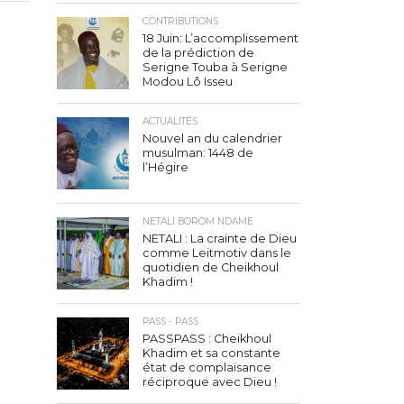
CONTRIBUTIONS
18 Juin: L’accomplissement
de la prédiction de
Serigne Touba à Serigne
Modou Lô Isseu
ACTUALITÉS
Nouvel an du calendrier
musulman: 1448 de
l’Hégire
NETALI BOROM NDAME
NETALI : La crainte de Dieu
comme Leitmotiv dans le
quotidien de Cheikhoul
Khadim !
PASS - PASS
PASSPASS : Cheikhoul
Khadim et sa constante
état de complaisance
réciproque avec Dieu !