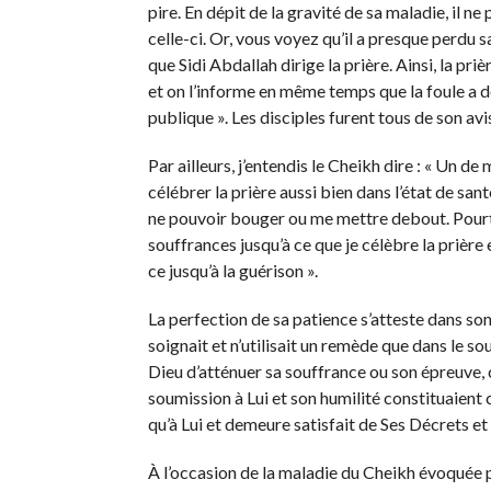
pire. En dépit de la gravité de sa maladie, il ne 
celle-ci. Or, vous voyez qu’il a presque perdu 
que Sidi Abdallah dirige la prière. Ainsi, la priè
et on l’informe en même temps que la foule a déj
publique ». Les disciples furent tous de son av
Par ailleurs, j’entendis le Cheikh dire : « Un 
célébrer la prière aussi bien dans l’état de san
ne pouvoir bouger ou me mettre debout. Pourtan
souffrances jusqu’à ce que je célèbre la prièr
ce jusqu’à la guérison ».
La perfection de sa patience s’atteste dans son 
soignait et n’utilisait un remède que dans le s
Dieu d’atténuer sa souffrance ou son épreuve, 
soumission à Lui et son humilité constituaient c
qu’à Lui et demeure satisfait de Ses Décrets et
À l’occasion de la maladie du Cheikh évoquée p