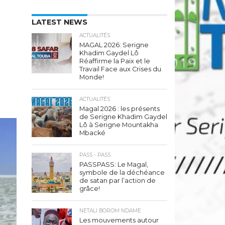
LATEST NEWS
ACTUALITÉS
MAGAL 2026: Serigne
Khadim Gaydel Lô
Réaffirme la Paix et le
Travail Face aux Crises du
Monde!
ACTUALITÉS
Magal 2026 : les présents
de Serigne Khadim Gaydel
Lô à Serigne Mountakha
Mbacké
PASS - PASS
PASSPASS: Le Magal,
symbole de la déchéance
de satan par l’action de
grâce!
NETALI BOROM NDAME
Les mouvements autour