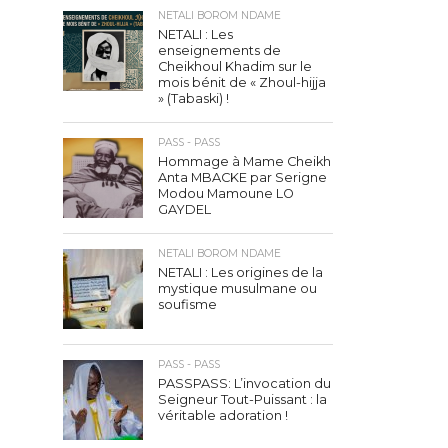
NETALI BOROM NDAME
NETALI : Les
enseignements de
Cheikhoul Khadim sur le
mois bénit de « Zhoul-hijja
» (Tabaski) !
PASS - PASS
Hommage à Mame Cheikh
Anta MBACKE par Serigne
Modou Mamoune LO
GAYDEL
NETALI BOROM NDAME
NETALI : Les origines de la
mystique musulmane ou
soufisme
PASS - PASS
PASSPASS: L’invocation du
Seigneur Tout-Puissant : la
véritable adoration !