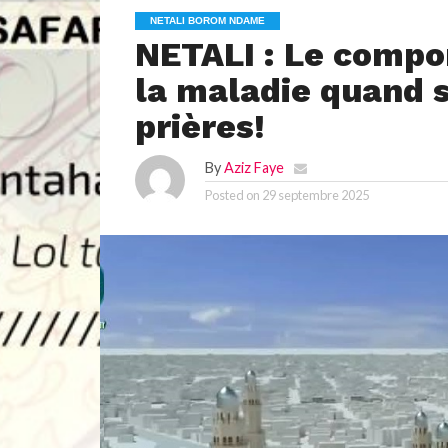
NETALI BOROM NDAME
NETALI : Le compo
la maladie quand s
prières!
By
Aziz Faye
Posted on
29 septembre 2025