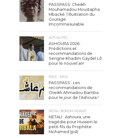
PASSPASS: Cheikh
Mouhamadou Moustapha
Mbacké, l’illustration du
Courage
Imcommesurable.
ACTUALITÉS
ASHOURA 2026 :
Prédictions et
recommandations de
Serigne Khadim Gaydel Lô
pour le nouvel an!
PASS - PASS
PASSPASS : Les
recommandations de
Cheikh Ahmadou Bamba
pour le jour de l’Ashoura !
NETALI BOROM NDAME
NETALI : Ashoura, une
tragédie pour Hussein le
petit-fils du Prophète
Mohamed (psl)