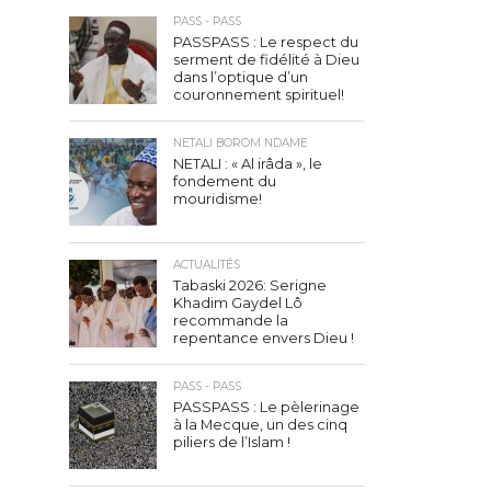
PASS - PASS
PASSPASS : Le respect du
serment de fidélité à Dieu
dans l’optique d’un
couronnement spirituel!
NETALI BOROM NDAME
NETALI : « Al irâda », le
fondement du
mouridisme!
ACTUALITÉS
Tabaski 2026: Serigne
Khadim Gaydel Lô
recommande la
repentance envers Dieu !
PASS - PASS
PASSPASS : Le pèlerinage
à la Mecque, un des cinq
piliers de l’Islam !