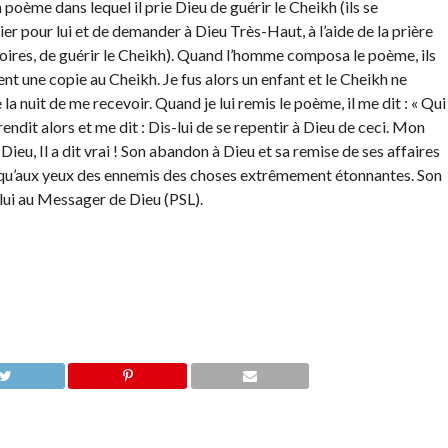
oème dans lequel il prie Dieu de guérir le Cheikh (ils se
ier pour lui et de demander à Dieu Très-Haut, à l’aide de la prière
oires, de guérir le Cheikh). Quand l’homme composa le poème, ils
rent une copie au Cheikh. Je fus alors un enfant et le Cheikh ne
a nuit de me recevoir. Quand je lui remis le poème, il me dit : « Qui
e rendit alors et me dit : Dis-lui de se repentir à Dieu de ceci. Mon
ieu, Il a dit vrai ! Son abandon à Dieu et sa remise de ses affaires
s qu’aux yeux des ennemis des choses extrêmement étonnantes. Son
 lui au Messager de Dieu (PSL).