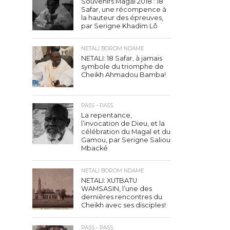
Souvenirs Magal 2018 : 18
Safar, une récompence à
la hauteur des épreuves,
par Serigne Khadim Lô
NETALI BOROM NDAME
NETALI: 18 Safar, à jamais
symbole du triomphe de
Cheikh Ahmadou Bamba!
PASS - PASS
La repentance,
l’invocation de Dieu, et la
célébration du Magal et du
Gamou, par Serigne Saliou
Mbacké
NETALI BOROM NDAME
NETALI: XUTBATU
WAMSASIN, l’une des
dernières rencontres du
Cheikh avec ses disciples!
PASS - PASS