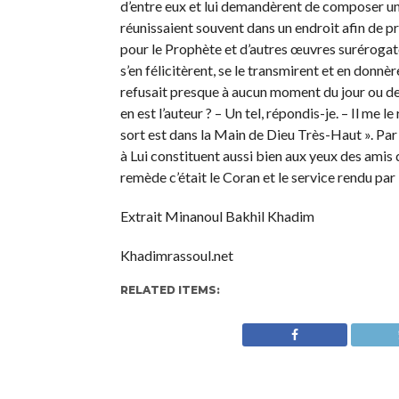
d’entre eux et lui demandèrent de composer un p
réunissaient souvent dans un endroit afin de pr
pour le Prophète et d’autres œuvres surérogat
s’en félicitèrent, se le transmirent et en donnè
refusait presque à aucun moment du jour ou de l
en est l’auteur ? – Un tel, répondis-je. – Il me l
sort est dans la Main de Dieu Très-Haut ». Par D
à Lui constituent aussi bien aux yeux des ami
remède c’était le Coran et le service rendu par
Extrait Minanoul Bakhil Khadim
Khadimrassoul.net
RELATED ITEMS: