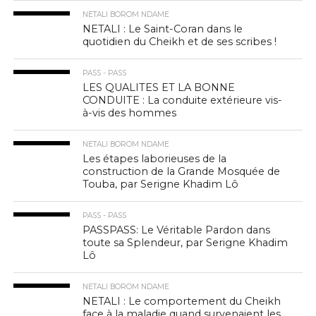
NETALI BOROM NDAME
NETALI : Le Saint-Coran dans le
quotidien du Cheikh et de ses scribes !
PASS - PASS
LES QUALITES ET LA BONNE
CONDUITE : La conduite extérieure vis-
à-vis des hommes
NETALI BOROM NDAME
Les étapes laborieuses de la
construction de la Grande Mosquée de
Touba, par Serigne Khadim Lô
PASS - PASS
PASSPASS: Le Véritable Pardon dans
toute sa Splendeur, par Serigne Khadim
Lô
NETALI BOROM NDAME
NETALI : Le comportement du Cheikh
face à la maladie quand survenaient les