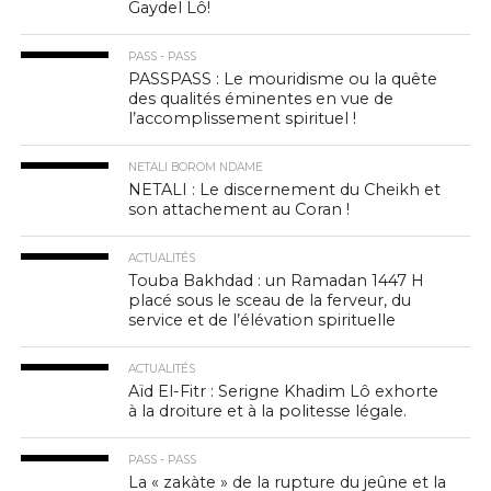
Gaydel Lô!
PASS - PASS
PASSPASS : Le mouridisme ou la quête
des qualités éminentes en vue de
l’accomplissement spirituel !
NETALI BOROM NDAME
NETALI : Le discernement du Cheikh et
son attachement au Coran !
ACTUALITÉS
Touba Bakhdad : un Ramadan 1447 H
placé sous le sceau de la ferveur, du
service et de l’élévation spirituelle
ACTUALITÉS
Aïd El-Fitr : Serigne Khadim Lô exhorte
à la droiture et à la politesse légale.
PASS - PASS
La « zakàte » de la rupture du jeûne et la