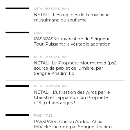
NETALI BOROM NDAME
NETALI : Les origines de la mystique
musulmane ou soufisme
PASS - PASS
PASSPASS: L’invocation du Seigneur
Tout-Puissant : la véritable adoration !
NETALI BOROM NDAME
NETALI: Le Prophète Moumamad (psl)
source de paix et de lumière, par
Serigne Khadim Lô
NETALI BOROM NDAME
NETALI : L’utilisation des wirds par le
Cheikh et l’apparition du Prophète
(PSL) et des anges !
PASS - PASS
PASSPASS : Cheikh Abdoul Ahad
Mbacké raconté par Serigne Khadim