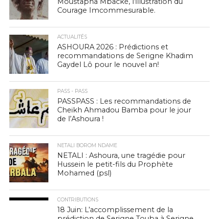
Moustapha Mbacké, l’illustration du
Courage Imcommesurable.
ACTUALITÉS
ASHOURA 2026 : Prédictions et
recommandations de Serigne Khadim
Gaydel Lô pour le nouvel an!
PASS - PASS
PASSPASS : Les recommandations de
Cheikh Ahmadou Bamba pour le jour
de l’Ashoura !
NETALI BOROM NDAME
NETALI : Ashoura, une tragédie pour
Hussein le petit-fils du Prophète
Mohamed (psl)
CONTRIBUTIONS
18 Juin: L’accomplissement de la
prédiction de Serigne Touba à Serigne