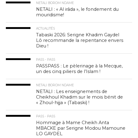
NETALI BOROM NDAME
NETALI : « Al irâda », le fondement du
mouridisme!
ACTUALITÉS
Tabaski 2026: Serigne Khadim Gaydel
Lô recommande la repentance envers
Dieu !
PASS - PASS
PASSPASS : Le pèlerinage à la Mecque,
un des cinq piliers de l’Islam !
NETALI BOROM NDAME
NETALI : Les enseignements de
Cheikhoul Khadim sur le mois bénit de
« Zhoul-hijja » (Tabaski) !
PASS - PASS
Hommage à Mame Cheikh Anta
MBACKE par Serigne Modou Mamoune
LO GAYDEL