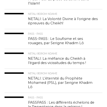
l’Islam!
NETALI BOROM NDAME
NETALI: La Volonté Divine à l’origine des
épreuves du Cheikh!
PASS - PASS
PASS-PASS : Le Soufisme et ses
rouages, par Serigne Khadim Lô
NETALI BOROM NDAME
NETALI: La méfiance du Cheikh à
l’égard des vicissitudes du temps !
NETALI BOROM NDAME
NETALI: L’éternité du Prophète
Mohamed (PSL), par Serigne Khadim
Lô
PASS - PASS
PASSPASS : Les différents échelons de
la Repentance dans la religion !