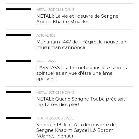
NETALI BOROM NDAME
NETALI: La vie et l’oeuvre de Serigne
Abdou Khadre Mbacke
ACTUALITÉS
Muharram 1447 de l’Hégire, le nouvel an
musulman s’annonce !
PASS - PASS
PASSPASS : La fermeté dans les stations
spirituelles en vue d’être une âme
apaisée !
NETALI BOROM NDAME
NETALI: Quand Serigne Touba prédisait
l’exil à ses disciples!
18 JUIN BISSOU XEWËL
Spéciale 18 Juin: A la découverte de
Serigne Khadim Gaydel Lô Borom
Ndame, l’héritier!