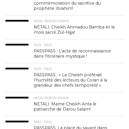
commémoration du sacrifice du
prophète Ibrahim!
NETALI BOROM NDAME
NETALI: Cheikh Ahmadou Bamba et le
mois sacré Zûl-Hijja!
PASS - PASS
PASSPASS : L’acte de reconnaissance
dans l’itinéraire mystique !
PASS - PASS
PASSPASS : « Le Cheikh préférait
l’humilité des lecteurs du Coran à la
grandeur des chefs temporels! »
NETALI BOROM NDAME
NETALI: Mame Cheikh Anta le
patriarche de Darou Salam!
PASS - PASS
PASSPASS: La place du savant dans