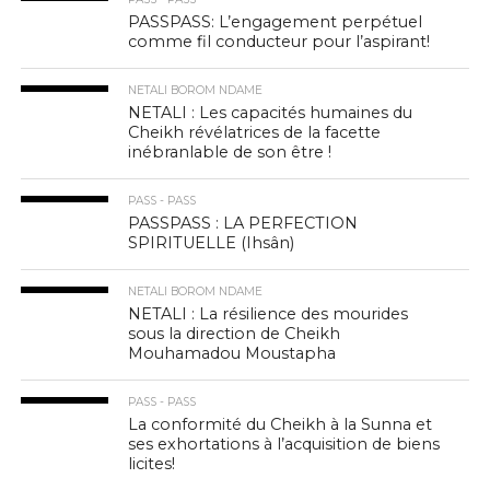
PASSPASS: L’engagement perpétuel
comme fil conducteur pour l’aspirant!
NETALI BOROM NDAME
NETALI : Les capacités humaines du
Cheikh révélatrices de la facette
inébranlable de son être !
PASS - PASS
PASSPASS : LA PERFECTION
SPIRITUELLE (Ihsân)
NETALI BOROM NDAME
NETALI : La résilience des mourides
sous la direction de Cheikh
Mouhamadou Moustapha
PASS - PASS
La conformité du Cheikh à la Sunna et
ses exhortations à l’acquisition de biens
licites!