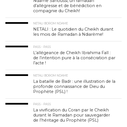
Ndame Sanoussi, un ramadan
d’allégresse et de bénédiction en
compagnie du Cheikh!
NETALI BOROM NDAME
NETALI : Le quotidien du Cheikh durant
les mois de Ramadan à Ndiarème!
PASS - PASS
L’allégeance de Cheikh Ibrahima Fall :
de l’intention pure à la consécration par
l’acte !
NETALI BOROM NDAME
La bataille de Badr : une illustration de la
profonde connaissance de Dieu du
Prophète (PSL) !
PASS - PASS
La vivification du Coran par le Cheikh
durant le Ramadan pour sauvegarder
de l’héritage du Prophète (PSL)