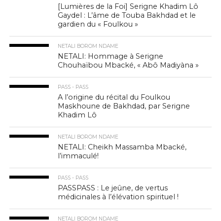
[Lumières de la Foi] Serigne Khadim Lô
Gaydel : L’âme de Touba Bakhdad et le
gardien du « Foulkou »
NETALI BOROM NDAME
NETALI: Hommage à Serigne
Chouhaïbou Mbacké, « Abô Madiyàna »
PASS - PASS
A l’origine du récital du Foulkou
Maskhoune de Bakhdad, par Serigne
Khadim Lô
NETALI BOROM NDAME
NETALI: Cheikh Massamba Mbacké,
l’immaculé!
PASS - PASS
PASSPASS : Le jeûne, de vertus
médicinales à l’élévation spirituel !
NETALI BOROM NDAME