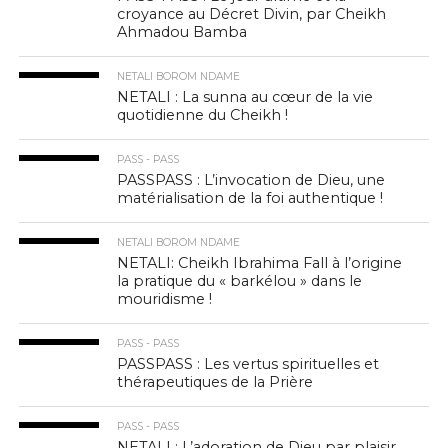
croyance au Décret Divin, par Cheikh
Ahmadou Bamba
NETALI BOROM NDAME
NETALI : La sunna au cœur de la vie
quotidienne du Cheikh !
PASS - PASS
PASSPASS : L’invocation de Dieu, une
matérialisation de la foi authentique !
NETALI BOROM NDAME
NETALI: Cheikh Ibrahima Fall à l’origine
la pratique du « barkélou » dans le
mouridisme !
PASS - PASS
PASSPASS : Les vertus spirituelles et
thérapeutiques de la Prière
PASS - PASS
NETALI : L’adoration de Dieu par plaisir