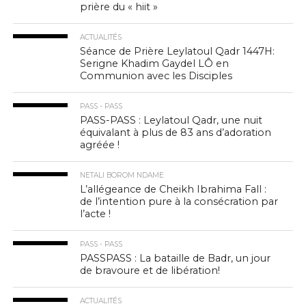
prière du « hiit »
ACTUALITÉS
Séance de Prière Leylatoul Qadr 1447H:
Serigne Khadim Gaydel LÔ en
Communion avec les Disciples
PASS - PASS
PASS-PASS : Leylatoul Qadr, une nuit
équivalant à plus de 83 ans d’adoration
agréée !
NETALI BOROM NDAME
L’allégeance de Cheikh Ibrahima Fall :
de l’intention pure à la consécration par
l’acte !
PASS - PASS
PASSPASS : La bataille de Badr, un jour
de bravoure et de libération!
ACTUALITÉS