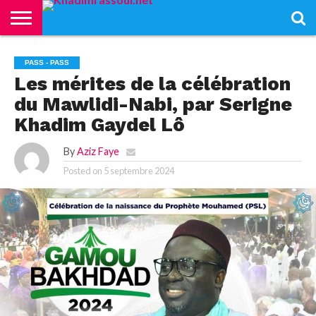
ACCUEIL
KHADIMRASSOUL
LE
ACTUALITÉS
CONTRIBUTIONS
PASS
NETALI
L’ISLAM
VIDÉOS
PASS - PASS
MOURIDISME
–
BOROM
Les mérites de la célébration
PASS
NDAME
du Mawlidi-Nabi, par Serigne
Khadim Gaydel Lô
By
Aziz Faye
Posted on
5 septembre 2024