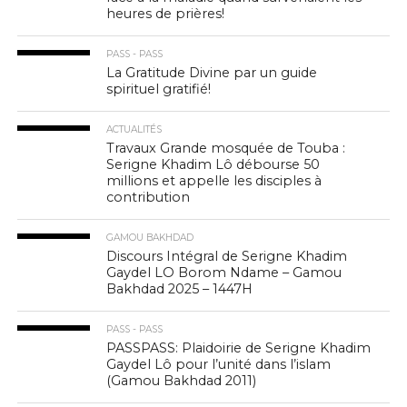
heures de prières!
PASS - PASS
La Gratitude Divine par un guide
spirituel gratifié!
ACTUALITÉS
Travaux Grande mosquée de Touba :
Serigne Khadim Lô débourse 50
millions et appelle les disciples à
contribution
GAMOU BAKHDAD
Discours Intégral de Serigne Khadim
Gaydel LO Borom Ndame – Gamou
Bakhdad 2025 – 1447H
PASS - PASS
PASSPASS: Plaidoirie de Serigne Khadim
Gaydel Lô pour l’unité dans l’islam
(Gamou Bakhdad 2011)