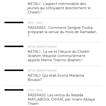
NETALI : L’aspect mémorable des
jeunes qui côtoyaient directement le
Cheikh !
PASS - PASS
PASSPASS : Comment Serigne Touba
préparait la venue du mois de Ramadan
?
NETALI BOROM NDAME
NETALI : La vie et l’œuvre du Cheikh
Ibrahim Mbacké communément
appelé Mame Thierno Birahim !
NETALI BOROM NDAME
NETALI: Qui était Soxna Mariama
Bousso?
PASS - PASS
PASSPASS: Les vertus du Xassida
MATLABOUL CHIFAÎ, par Imam Ablaye
Thiam