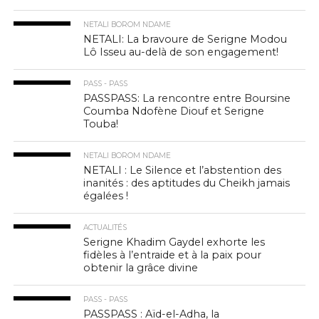
NETALI BOROM NDAME
NETALI: La bravoure de Serigne Modou
Lô Isseu au-delà de son engagement!
PASS - PASS
PASSPASS: La rencontre entre Boursine
Coumba Ndofène Diouf et Serigne
Touba!
NETALI BOROM NDAME
NETALI : Le Silence et l’abstention des
inanités : des aptitudes du Cheikh jamais
égalées !
ACTUALITÉS
Serigne Khadim Gaydel exhorte les
fidèles à l’entraide et à la paix pour
obtenir la grâce divine
PASS - PASS
PASSPASS : Aïd-el-Adha, la