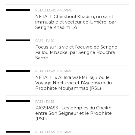
NETALI BOROM NDAME
NETALI: Cheikhoul Khadim, un saint
immuable et vecteur de lumière, par
Serigne Khadim Lô
PASS - PASS
Focus sur la vie et l’oeuvre de Serigne
Fallou Mbacké, par Serigne Bouchra
Samb
NETALI BOROM NDAME
NETALI : « Al Isrâ wal-Miʿrâj » ou le
Voyage Nocturne et l’Ascension du
Prophète Mouḥammad (PSL)
PASS - PASS
PASSPASS : Les périples du Cheikh
entre Son Seigneur et le Prophète
(PSL)
NETALI BOROM NDAME