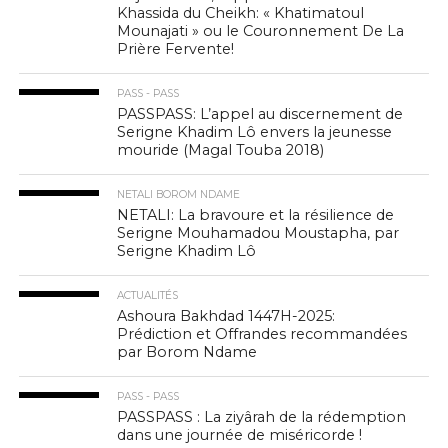
Khassida du Cheikh: « Khatimatoul
Mounajati » ou le Couronnement De La
Prière Fervente!
PASS - PASS
PASSPASS: L’appel au discernement de
Serigne Khadim Lô envers la jeunesse
mouride (Magal Touba 2018)
NETALI BOROM NDAME
NETALI: La bravoure et la résilience de
Serigne Mouhamadou Moustapha, par
Serigne Khadim Lô
ACTUALITÉS
Ashoura Bakhdad 1447H-2025:
Prédiction et Offrandes recommandées
par Borom Ndame
PASS - PASS
PASSPASS : La ziyârah de la rédemption
dans une journée de miséricorde !