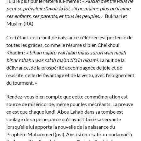
l’Elu le plus pur le réitère lui-même : «
Aucun d’entre vous ne
peut se prévaloir d’avoir la foi, s’il ne m’aime plus qu’il aime
ses enfants, ses parents, et tous les peuples. »
Bukhari et
Muslim (RA)
Ceci étant, cette nuit de naissance célébrée est porteuse de
toutes les grâces, comme le résume si bien Cheikhoul
Khadim : «
bihan najatu wal falah ma’as sururi wan najah
bihar rabahu was salah ma’an tifa’in niqami.
La nuit de la
délivrance, de la prospérité accompagnée de joie et de
réussite, celle de l’avantage et de la vertu, avec l’éloignement
du tourment. »
Rendez-vous bien compte que cette commémoration est
source de miséricorde, même pour les mécréants. La preuve
en est que chaque lundi, Abou Lahab dans sa tombe est
soulagé de sa peine parce qu’il avait libéré sa servante
lorsqu’elle lui apporta la nouvelle de la naissance du
Prophète Mohammed (psl). Ainsi si un « kafir » condamné à