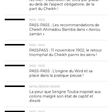
au-delà de l’aspect obligatoire, de la
part du Cheikh !
PASS - PASS
PASS-PASS : Les recommandations de
Cheikh Ahmadou Bamba dans « Axirou
zamàn »
PASS - PASS
PASSPASS : 11 novembre 1902, le retour
triomphal du Cheikh parmi les siens !
PASS - PASS
PASS-PASS : L’origine du Wird et sa
place dans la pratique pieuse !
NETALI BOROM NDAME
La peur que Serigne Touba inspirait aux
colons malgré son état de captif et
d’exilé
PASS - PASS