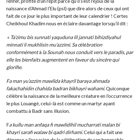
l’enfer, profite d’un répit parce qu’il s’est réjoui de la
naissance d’Ahmad l’Elu (psl) que dire alors de ceux qui ont
fait de ce jour le plus important de leur calendrier ! Certes
Cheikhoul Khadim nous en éclaire davantage lorsqu’il dit :
«
Ta’zimu bis sunnati yaquduna lil jannati bihizdiyahul
minnati li mukhlisin mu’azzimi. Sa c
élé
bration
conformément
à
la Sounah nous conduit vers le paradis, par
elle les bienfaits augmentent en faveur du sincère qui
glorifie
.
Fa man yu’azzim mawlida khayril baraya ahmada
fakachahidin chahida badran bikhayri wahami
. Quiconque
célèbre la naissance de la meilleure créature en l’occurrence
le plus Louangé, celui-là est comme un martyr ayant
combattu à Badr sans illusion.
F
a kullu man anfaqa fi mawlidihil mucharrati malan bi
khayri sarafi walaw bi qadri dirhami.
Celui qui a fait une
dépense a l’occasion de la célébration de son honorable