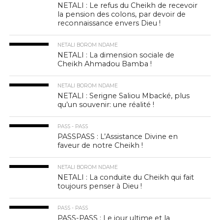
NETALI : Le refus du Cheikh de recevoir
la pension des colons, par devoir de
reconnaissance envers Dieu !
NETALI BOROM NDAME
NETALI : La dimension sociale de
Cheikh Ahmadou Bamba !
NETALI BOROM NDAME
NETALI : Serigne Saliou Mbacké, plus
qu’un souvenir: une réalité !
PASS - PASS
PASSPASS : L’Assistance Divine en
faveur de notre Cheikh !
NETALI BOROM NDAME
NETALI : La conduite du Cheikh qui fait
toujours penser à Dieu !
PASS - PASS
PASS-PASS : Le jour ultime et la