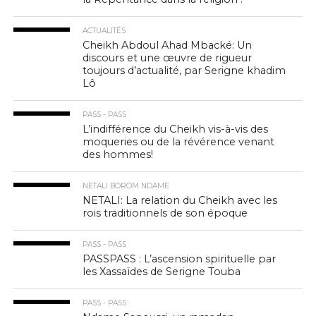
ACTUALITÉS
Cheikh Abdoul Ahad Mbacké: Un
discours et une œuvre de rigueur
toujours d’actualité, par Serigne khadim
Lô
PASS - PASS
L’indifférence du Cheikh vis-à-vis des
moqueries ou de la révérence venant
des hommes!
NETALI BOROM NDAME
NETALI: La relation du Cheikh avec les
rois traditionnels de son époque
PASS - PASS
PASSPASS : L’ascension spirituelle par
les Xassaïdes de Serigne Touba
PASS - PASS