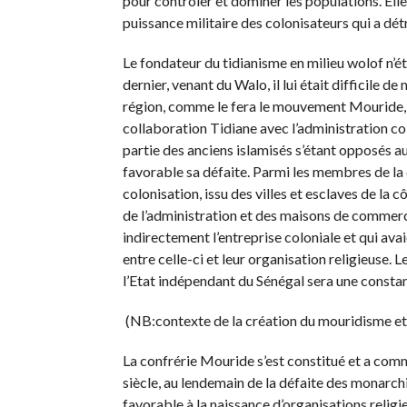
pour contrôler et dominer les populations. Elle 
puissance militaire des colonisateurs qui a dét
Le fondateur du tidianisme en milieu wolof n’était
dernier, venant du Walo, il lui était difficile d
région, comme le fera le mouvement Mouride, a
collaboration Tidiane avec l’administration col
partie des anciens islamisés s’étant opposés a
favorable sa défaite. Parmi les membres de la c
colonisation, issu des villes et esclaves de la 
de l’administration et des maisons de commerce
indirectement l’entreprise coloniale et qui avai
entre celle-ci et leur organisation religieuse. 
l’Etat indépendant du Sénégal sera une constant
(NB:contexte de la création du mouridisme et
La confrérie Mouride s’est constitué et a com
siècle, au lendemain de la défaite des monarch
favorable à la naissance d’organisations religi