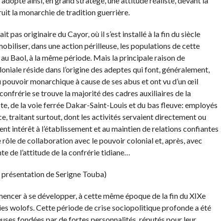
adopte ainsi, en grand stratège, une attitude réaliste, devant la
ruit la monarchie de tradition guerrière.
 pas originaire du Cayor, où il s’est installé à la fin du siècle
e mobiliser, dans une action périlleuse, les populations de cette
u Baol, à la même période. Mais la principale raison de
oniale réside dans l’origine des adeptes qui font, généralement,
u pouvoir monarchique à cause de ses abus et ont vu d’un œil
onfrérie se trouve la majorité des cadres auxiliaires de la
côte, de la voie ferrée Dakar-Saint-Louis et du bas fleuve: employés
, traitant surtout, dont les activités servaient directement ou
ent intérêt à l’établissement et au maintien de relations confiantes
Le rôle de collaboration avec le pouvoir colonial et, après, avec
e de l’attitude de la confrérie tidiane…
 présentation de Serigne Touba)
mencer à se développer, à cette même époque de la fin du XIXe
ies wolofs. Cette période de crise sociopolitique profonde a été
euses fondées par de fortes personnalités, réputés pour leur