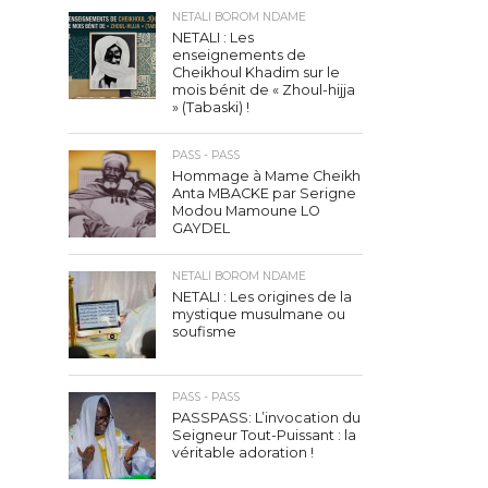
NETALI BOROM NDAME
NETALI : Les
enseignements de
Cheikhoul Khadim sur le
mois bénit de « Zhoul-hijja
» (Tabaski) !
PASS - PASS
Hommage à Mame Cheikh
Anta MBACKE par Serigne
Modou Mamoune LO
GAYDEL
NETALI BOROM NDAME
NETALI : Les origines de la
mystique musulmane ou
soufisme
PASS - PASS
PASSPASS: L’invocation du
Seigneur Tout-Puissant : la
véritable adoration !