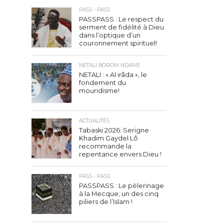
PASS - PASS
PASSPASS : Le respect du
serment de fidélité à Dieu
dans l’optique d’un
couronnement spirituel!
NETALI BOROM NDAME
NETALI : « Al irâda », le
fondement du
mouridisme!
ACTUALITÉS
Tabaski 2026: Serigne
Khadim Gaydel Lô
recommande la
repentance envers Dieu !
PASS - PASS
PASSPASS : Le pèlerinage
à la Mecque, un des cinq
piliers de l’Islam !