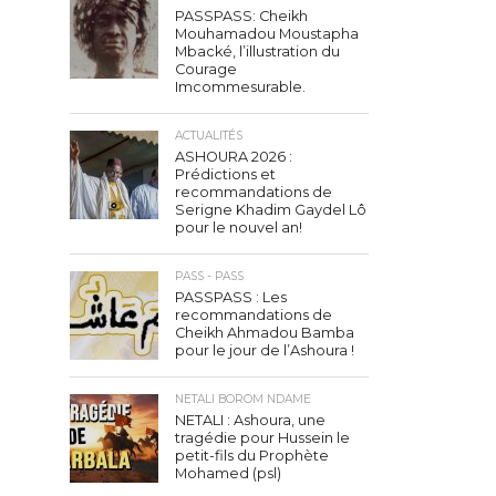
PASSPASS: Cheikh
Mouhamadou Moustapha
Mbacké, l’illustration du
Courage
Imcommesurable.
ACTUALITÉS
ASHOURA 2026 :
Prédictions et
recommandations de
Serigne Khadim Gaydel Lô
pour le nouvel an!
PASS - PASS
PASSPASS : Les
recommandations de
Cheikh Ahmadou Bamba
pour le jour de l’Ashoura !
NETALI BOROM NDAME
NETALI : Ashoura, une
tragédie pour Hussein le
petit-fils du Prophète
Mohamed (psl)