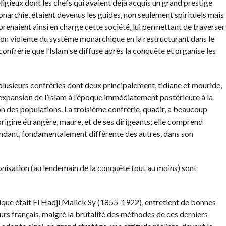
eligieux dont les chefs qui avaient déjà acquis un grand prestige
onarchie, étaient devenus les guides, non seulement spirituels mais
renaient ainsi en charge cette société, lui permettant de traverser
ion violente du système monarchique en la restructurant dans le
confrérie que l’Islam se diffuse après la conquête et organise les
f, plusieurs confréries dont deux principalement, tidiane et mouride,
expansion de l’Islam à l’époque immédiatement postérieure à la
ion des populations. La troisième confrérie, quadir, a beaucoup
origine étrangère, maure, et de ses dirigeants; elle comprend
endant, fondamentalement différente des autres, dans son
lonisation (au lendemain de la conquête tout au moins) sont
érique était El Hadji Malick Sy (1855-1922), entretient de bonnes
urs français, malgré la brutalité des méthodes de ces derniers