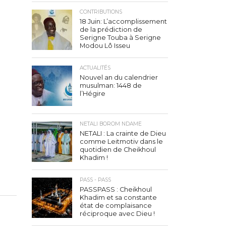
CONTRIBUTIONS
18 Juin: L’accomplissement
de la prédiction de
Serigne Touba à Serigne
Modou Lô Isseu
ACTUALITÉS
Nouvel an du calendrier
musulman: 1448 de
l’Hégire
NETALI BOROM NDAME
NETALI : La crainte de Dieu
comme Leitmotiv dans le
quotidien de Cheikhoul
Khadim !
PASS - PASS
PASSPASS : Cheikhoul
Khadim et sa constante
état de complaisance
réciproque avec Dieu !