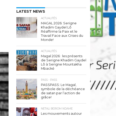
LATEST NEWS
ACTUALITÉS
MAGAL 2026: Serigne
Khadim Gaydel Lô
Réaffirme la Paix et le
Travail Face aux Crises du
Monde!
ACTUALITÉS
Magal 2026 : les présents
de Serigne Khadim Gaydel
Lô à Serigne Mountakha
Mbacké
PASS - PASS
PASSPASS: Le Magal,
symbole de la déchéance
de satan par l’action de
grâce!
NETALI BOROM NDAME
Les mouvements autour