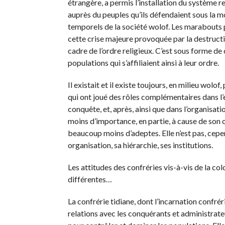
étrangère, a permis l’installation du système r
auprès du peuples qu’ils défendaient sous la m
temporels de la société wolof. Les marabouts p
cette crise majeure provoquée par la destruct
cadre de l’ordre religieux. C’est sous forme de 
populations qui s’affiliaient ainsi à leur ordre.
Il existait et il existe toujours, en milieu wolo
qui ont joué des rôles complémentaires dans l’
conquête, et, après, ainsi que dans l’organisat
moins d’importance, en partie, à cause de son 
beaucoup moins d’adeptes. Elle n’est pas, cep
organisation, sa hiérarchie, ses institutions.
Les attitudes des confréries vis-à-vis de la co
différentes…
La confrérie tidiane, dont l’incarnation confr
relations avec les conquérants et administrate