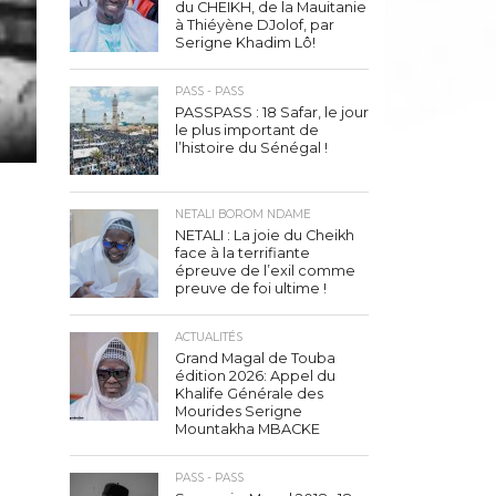
du CHEIKH, de la Mauitanie
à Thiéyène DJolof, par
Serigne Khadim Lô!
PASS - PASS
PASSPASS : 18 Safar, le jour
le plus important de
l’histoire du Sénégal !
NETALI BOROM NDAME
NETALI : La joie du Cheikh
face à la terrifiante
épreuve de l’exil comme
preuve de foi ultime !
ACTUALITÉS
Grand Magal de Touba
édition 2026: Appel du
Khalife Générale des
Mourides Serigne
Mountakha MBACKE
PASS - PASS