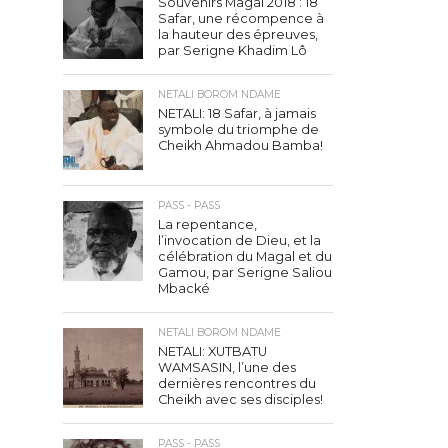
Souvenirs Magal 2018 : 18
Safar, une récompence à
la hauteur des épreuves,
par Serigne Khadim Lô
NETALI BOROM NDAME
NETALI: 18 Safar, à jamais
symbole du triomphe de
Cheikh Ahmadou Bamba!
PASS - PASS
La repentance,
l’invocation de Dieu, et la
célébration du Magal et du
Gamou, par Serigne Saliou
Mbacké
NETALI BOROM NDAME
NETALI: XUTBATU
WAMSASIN, l’une des
dernières rencontres du
Cheikh avec ses disciples!
PASS - PASS