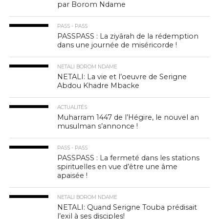
par Borom Ndame
PASS - PASS
PASSPASS : La ziyârah de la rédemption
dans une journée de miséricorde !
NETALI BOROM NDAME
NETALI: La vie et l’oeuvre de Serigne
Abdou Khadre Mbacke
ACTUALITÉS
Muharram 1447 de l’Hégire, le nouvel an
musulman s’annonce !
PASS - PASS
PASSPASS : La fermeté dans les stations
spirituelles en vue d’être une âme
apaisée !
NETALI BOROM NDAME
NETALI: Quand Serigne Touba prédisait
l’exil à ses disciples!