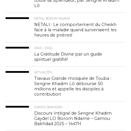
toute sa Splendeur, par Serigne Khadim
Lô
NETALI BOROM NDAME
NETALI : Le comportement du Cheikh
face à la maladie quand survenaient les
heures de prières!
PASS - PASS
La Gratitude Divine par un guide
spirituel gratifié!
ACTUALITÉS
Travaux Grande mosquée de Touba :
Serigne Khadim Lô débourse 50
millions et appelle les disciples à
contribution
GAMOU BAKHDAD
Discours Intégral de Serigne Khadim
Gaydel LO Borom Ndame – Gamou
Bakhdad 2025 – 1447H