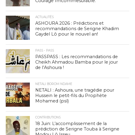
Courage Imcommesurable.
ACTUALITÉS
ASHOURA 2026 : Prédictions et
recommandations de Serigne Khadim
Gaydel Lô pour le nouvel an!
PASS - PASS
PASSPASS : Les recommandations de
Cheikh Ahmadou Bamba pour le jour
de l’Ashoura !
NETALI BOROM NDAME
NETALI : Ashoura, une tragédie pour
Hussein le petit-fils du Prophète
Mohamed (psl)
CONTRIBUTIONS
18 Juin: L’accomplissement de la
prédiction de Serigne Touba à Serigne
Modou Lô Isseu