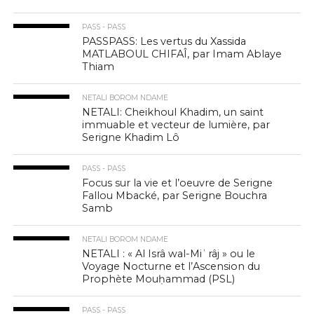
PASS - PASS
PASSPASS: Les vertus du Xassida
MATLABOUL CHIFAÎ, par Imam Ablaye
Thiam
NETALI BOROM NDAME
NETALI: Cheikhoul Khadim, un saint
immuable et vecteur de lumière, par
Serigne Khadim Lô
PASS - PASS
Focus sur la vie et l’oeuvre de Serigne
Fallou Mbacké, par Serigne Bouchra
Samb
NETALI BOROM NDAME
NETALI : « Al Isrâ wal-Miʿrâj » ou le
Voyage Nocturne et l’Ascension du
Prophète Mouḥammad (PSL)
PASS - PASS