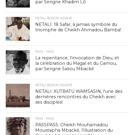
par Serigne Khadim Lô
NETALI BOROM NDAME
NETALI: 18 Safar, à jamais symbole du
triomphe de Cheikh Ahmadou Bamba!
PASS - PASS
La repentance, l’invocation de Dieu, et
la célébration du Magal et du Gamou,
par Serigne Saliou Mbacké
NETALI BOROM NDAME
NETALI: XUTBATU WAMSASIN, l’une des
dernières rencontres du Cheikh avec
ses disciples!
PASS - PASS
PASSPASS: Cheikh Mouhamadou
Moustapha Mbacké, l’illustration du