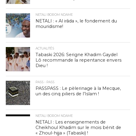
NETALI BOROM NDAME
NETALI : « Al irâda », le fondement du
mouridisme!
ACTUALITÉS
Tabaski 2026: Serigne Khadim Gaydel
Lô recommande la repentance envers
Dieu !
PASS - PASS
PASSPASS : Le pèlerinage à la Mecque,
un des cinq piliers de l’Islam !
NETALI BOROM NDAME
NETALI : Les enseignements de
Cheikhoul Khadim sur le mois bénit de
« Zhoul-hijja » (Tabaski) !