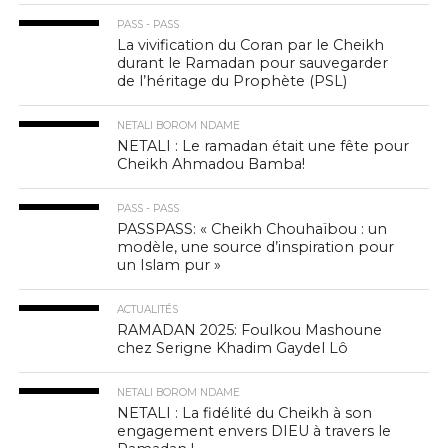
PASS - PASS
La vivification du Coran par le Cheikh
durant le Ramadan pour sauvegarder
de l’héritage du Prophète (PSL)
NETALI BOROM NDAME
NETALI : Le ramadan était une fête pour
Cheikh Ahmadou Bamba!
PASS - PASS
PASSPASS: « Cheikh Chouhaïbou : un
modèle, une source d’inspiration pour
un Islam pur »
ACTUALITÉS
RAMADAN 2025: Foulkou Mashoune
chez Serigne Khadim Gaydel Lô
NETALI BOROM NDAME
NETALI : La fidélité du Cheikh à son
engagement envers DIEU à travers le