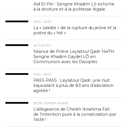
Aïd El-Fitr : Serigne Khadim Lô exhorte
à la droiture et à la politesse légale.
PASS - PASS
La « zakàte » de la rupture du jeûne et la
prière du « hiit »
ACTUALITÉS
Séance de Prière Leylatoul Qadr 1447H:
Serigne Khadim Gaydel LÔ en
Communion avec les Disciples
PASS - PASS
PASS-PASS : Leylatoul Qadr, une nuit
équivalant à plus de 83 ans d’adoration
agréée !
NETALI BOROM NDAME
L’allégeance de Cheikh Ibrahima Fall :
de l’intention pure à la consécration par
l’acte !