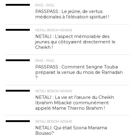
PASS - PASS
PASSPASS : Le jeûne, de vertus
médicinales à l’élévation spirituel !
NETALI BOROM NDAME
NETALI : L’aspect mémorable des
jeunes qui côtoyaient directement le
Cheikh !
PASS - PASS
PASSPASS : Comment Serigne Touba
préparait la venue du mois de Ramadan
?
NETALI BOROM NDAME
NETALI : La vie et l’œuvre du Cheikh
Ibrahim Mbacké communément
appelé Mame Thierno Birahim !
NETALI BOROM NDAME
NETALI: Qui était Soxna Mariama
Bousso?