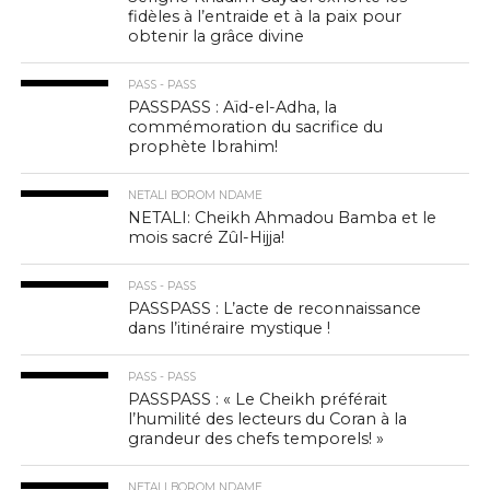
fidèles à l’entraide et à la paix pour
obtenir la grâce divine
PASS - PASS
PASSPASS : Aïd-el-Adha, la
commémoration du sacrifice du
prophète Ibrahim!
NETALI BOROM NDAME
NETALI: Cheikh Ahmadou Bamba et le
mois sacré Zûl-Hijja!
PASS - PASS
PASSPASS : L’acte de reconnaissance
dans l’itinéraire mystique !
PASS - PASS
PASSPASS : « Le Cheikh préférait
l’humilité des lecteurs du Coran à la
grandeur des chefs temporels! »
NETALI BOROM NDAME