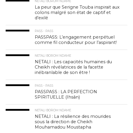
NETALI BOROM NDAME
La peur que Serigne Touba inspirait aux
colons malgré son état de captif et
d’exilé
PASS - PASS
PASSPASS: L’engagement perpétuel
comme fil conducteur pour l’aspirant!
NETALI BOROM NDAME
NETALI : Les capacités humaines du
Cheikh révélatrices de la facette
inébranlable de son être !
PASS - PASS
PASSPASS : LA PERFECTION
SPIRITUELLE (Ihsân)
NETALI BOROM NDAME
NETALI : La résilience des mourides
sous la direction de Cheikh
Mouhamadou Moustapha