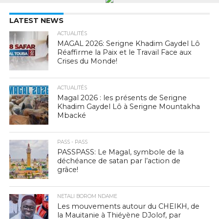
LATEST NEWS
ACTUALITÉS
MAGAL 2026: Serigne Khadim Gaydel Lô
Réaffirme la Paix et le Travail Face aux
Crises du Monde!
ACTUALITÉS
Magal 2026 : les présents de Serigne
Khadim Gaydel Lô à Serigne Mountakha
Mbacké
PASS - PASS
PASSPASS: Le Magal, symbole de la
déchéance de satan par l’action de
grâce!
NETALI BOROM NDAME
Les mouvements autour du CHEIKH, de
la Mauitanie à Thiéyène DJolof, par