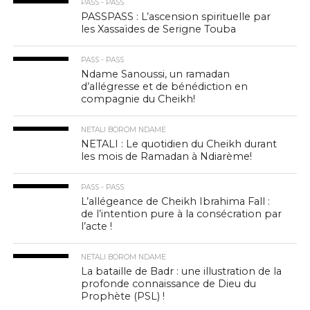
PASS - PASS
PASSPASS : L’ascension spirituelle par
les Xassaïdes de Serigne Touba
PASS - PASS
Ndame Sanoussi, un ramadan
d’allégresse et de bénédiction en
compagnie du Cheikh!
NETALI BOROM NDAME
NETALI : Le quotidien du Cheikh durant
les mois de Ramadan à Ndiarème!
PASS - PASS
L’allégeance de Cheikh Ibrahima Fall :
de l’intention pure à la consécration par
l’acte !
NETALI BOROM NDAME
La bataille de Badr : une illustration de la
profonde connaissance de Dieu du
Prophète (PSL) !