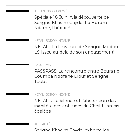
18 JUIN BISSOU XEWËL
Spéciale 18 Juin: A la découverte de
Serigne Khadim Gaydel Lô Borom
Ndame, l’héritier!
NETALI BOROM NDAME
NETALI: La bravoure de Serigne Modou
Lô Isseu au-delà de son engagement!
PASS - PASS
PASSPASS: La rencontre entre Boursine
Coumba Ndofène Diouf et Serigne
Touba!
NETALI BOROM NDAME
NETALI : Le Silence et l’abstention des
inanités : des aptitudes du Cheikh jamais
égalées !
ACTUALITÉS
Serigne Khadim Gaydel exhorte les