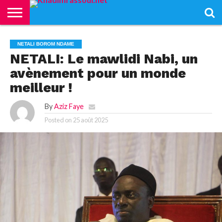
ACCUEIL
KHADIMRASSOUL
LE
ACTUALITÉS
CONTRIBUTIONS
PASS
NETALI
L’ISLAM
VIDÉOS
NETALI BOROM NDAME
MOURIDISME
–
BOROM
NETALI: Le mawlidi Nabi, un
PASS
NDAME
avènement pour un monde
meilleur !
By
Aziz Faye
Posted on
25 août 2025