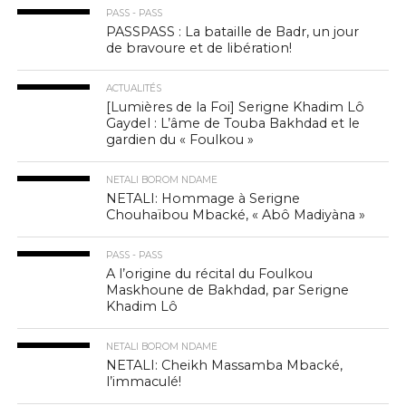
PASS - PASS
PASSPASS : La bataille de Badr, un jour
de bravoure et de libération!
ACTUALITÉS
[Lumières de la Foi] Serigne Khadim Lô
Gaydel : L’âme de Touba Bakhdad et le
gardien du « Foulkou »
NETALI BOROM NDAME
NETALI: Hommage à Serigne
Chouhaïbou Mbacké, « Abô Madiyàna »
PASS - PASS
A l’origine du récital du Foulkou
Maskhoune de Bakhdad, par Serigne
Khadim Lô
NETALI BOROM NDAME
NETALI: Cheikh Massamba Mbacké,
l’immaculé!