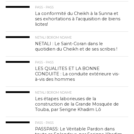
PASS - PASS
La conformité du Cheikh à la Sunna et
ses exhortations à l’acquisition de biens
licites!
NETALI BOROM NDAME
NETALI : Le Saint-Coran dans le
quotidien du Cheikh et de ses scribes !
PASS - PASS
LES QUALITES ET LA BONNE
CONDUITE : La conduite extérieure vis-
à-vis des hommes
NETALI BOROM NDAME
Les étapes laborieuses de la
construction de la Grande Mosquée de
Touba, par Serigne Khadim Lô
PASS - PASS
PASSPASS: Le Véritable Pardon dans