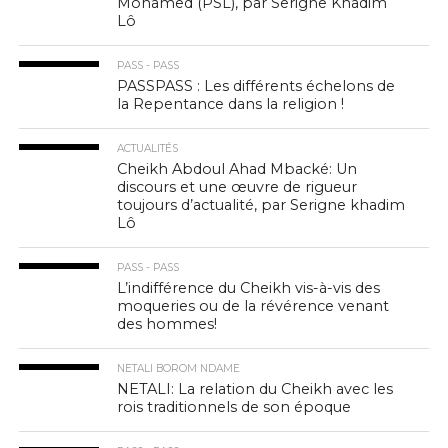
Mohamed (PSL), par Serigne Khadim
Lô
PASS - PASS
PASSPASS : Les différents échelons de
la Repentance dans la religion !
ACTUALITÉS
Cheikh Abdoul Ahad Mbacké: Un
discours et une œuvre de rigueur
toujours d’actualité, par Serigne khadim
Lô
PASS - PASS
L’indifférence du Cheikh vis-à-vis des
moqueries ou de la révérence venant
des hommes!
NETALI BOROM NDAME
NETALI: La relation du Cheikh avec les
rois traditionnels de son époque