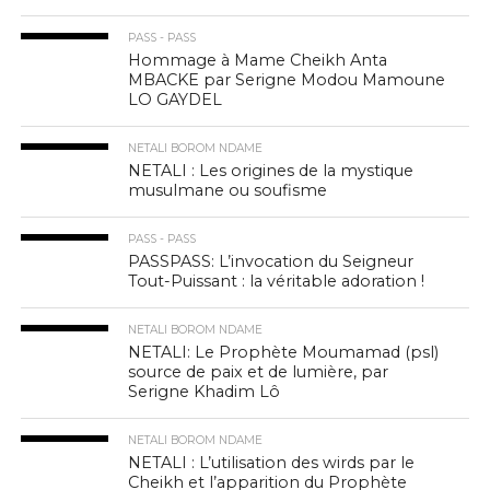
PASS - PASS
Hommage à Mame Cheikh Anta
MBACKE par Serigne Modou Mamoune
LO GAYDEL
NETALI BOROM NDAME
NETALI : Les origines de la mystique
musulmane ou soufisme
PASS - PASS
PASSPASS: L’invocation du Seigneur
Tout-Puissant : la véritable adoration !
NETALI BOROM NDAME
NETALI: Le Prophète Moumamad (psl)
source de paix et de lumière, par
Serigne Khadim Lô
NETALI BOROM NDAME
NETALI : L’utilisation des wirds par le
Cheikh et l’apparition du Prophète