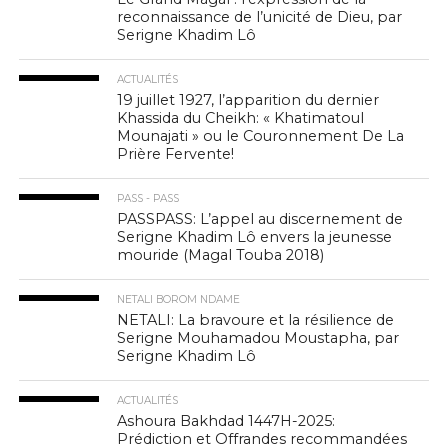
reconnaissance de l’unicité de Dieu, par
Serigne Khadim Lô
ACTUALITÉS
19 juillet 1927, l’apparition du dernier
Khassida du Cheikh: « Khatimatoul
Mounajati » ou le Couronnement De La
Prière Fervente!
PASS - PASS
PASSPASS: L’appel au discernement de
Serigne Khadim Lô envers la jeunesse
mouride (Magal Touba 2018)
NETALI BOROM NDAME
NETALI: La bravoure et la résilience de
Serigne Mouhamadou Moustapha, par
Serigne Khadim Lô
ACTUALITÉS
Ashoura Bakhdad 1447H-2025:
Prédiction et Offrandes recommandées