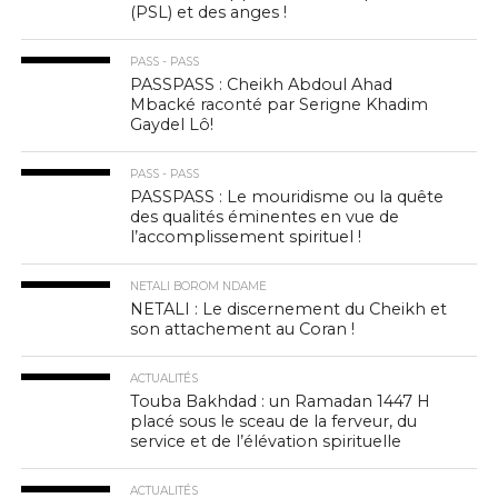
(PSL) et des anges !
PASS - PASS
PASSPASS : Cheikh Abdoul Ahad
Mbacké raconté par Serigne Khadim
Gaydel Lô!
PASS - PASS
PASSPASS : Le mouridisme ou la quête
des qualités éminentes en vue de
l’accomplissement spirituel !
NETALI BOROM NDAME
NETALI : Le discernement du Cheikh et
son attachement au Coran !
ACTUALITÉS
Touba Bakhdad : un Ramadan 1447 H
placé sous le sceau de la ferveur, du
service et de l’élévation spirituelle
ACTUALITÉS