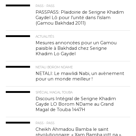
PASS - PASS
PASSPASS: Plaidoirie de Serigne Khadim
Gaydel Lô pour l’unité dans l’islam
(Gamou Bakhdad 2011)
ACTUALITÉS
Mesures annoncées pour un Gamou
paisible à Bakhdad chez Serigne
Khadim Lo Gaydel
NETALI BOROM NDAME
NETALI: Le mawlidi Nabi, un avènement
pour un monde meilleur !
SPÉCIAL MAGAL TOUBA
Discours Intégral de Serigne Khadim
Gayde LO Borom NDame au Grand
Magal de Touba 1447H
PASS - PASS
Cheikh Ahmadou Bamba le saint
révolutionnaire: « Xam Bamba jott na »,