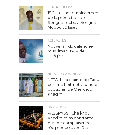
CONTRIBUTIONS
18 Juin: L’accomplissement
de la prédiction de
Serigne Touba à Serigne
Modou Lô Isseu
ACTUALITÉS
Nouvel an du calendrier
musulman: 1448 de
l’Hégire
NETALI BOROM NDAME
NETALI : La crainte de Dieu
comme Leitmotiv dans le
quotidien de Cheikhoul
Khadim !
PASS - PASS
PASSPASS : Cheikhoul
Khadim et sa constante
état de complaisance
réciproque avec Dieu !