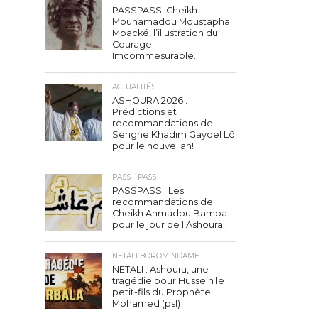
PASSPASS: Cheikh
Mouhamadou Moustapha
Mbacké, l’illustration du
Courage
Imcommesurable.
ACTUALITÉS
ASHOURA 2026 :
Prédictions et
recommandations de
Serigne Khadim Gaydel Lô
pour le nouvel an!
PASS - PASS
PASSPASS : Les
recommandations de
Cheikh Ahmadou Bamba
pour le jour de l’Ashoura !
NETALI BOROM NDAME
NETALI : Ashoura, une
tragédie pour Hussein le
petit-fils du Prophète
Mohamed (psl)