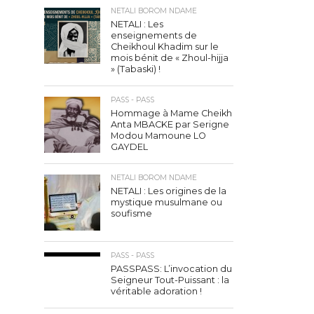
NETALI BOROM NDAME
NETALI : Les
enseignements de
Cheikhoul Khadim sur le
mois bénit de « Zhoul-hijja
» (Tabaski) !
PASS - PASS
Hommage à Mame Cheikh
Anta MBACKE par Serigne
Modou Mamoune LO
GAYDEL
NETALI BOROM NDAME
NETALI : Les origines de la
mystique musulmane ou
soufisme
PASS - PASS
PASSPASS: L’invocation du
Seigneur Tout-Puissant : la
véritable adoration !