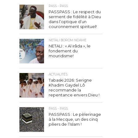
PASS - PASS
PASSPASS : Le respect du
serment de fidélité à Dieu
dans l’optique d’un
couronnement spirituel!
NETALI BOROM NDAME
NETALI : « Al irâda », le
fondement du
mouridisme!
ACTUALITÉS
Tabaski 2026: Serigne
Khadim Gaydel Lô
recommande la
repentance envers Dieu !
PASS - PASS
PASSPASS : Le pèlerinage
à la Mecque, un des cinq
piliers de l’Islam !