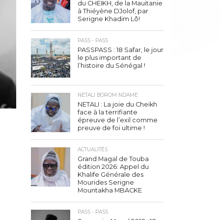
du CHEIKH, de la Mauitanie
à Thiéyène DJolof, par
Serigne Khadim Lô!
PASS - PASS
PASSPASS : 18 Safar, le jour
le plus important de
l’histoire du Sénégal !
NETALI BOROM NDAME
NETALI : La joie du Cheikh
face à la terrifiante
épreuve de l’exil comme
preuve de foi ultime !
ACTUALITÉS
Grand Magal de Touba
édition 2026: Appel du
Khalife Générale des
Mourides Serigne
Mountakha MBACKE
PASS - PASS