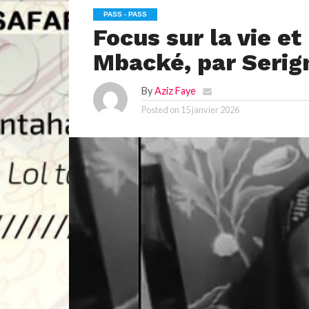
PASS - PASS
Focus sur la vie et
Mbacké, par Seri
By
Aziz Faye
Posted on
15 janvier 2026