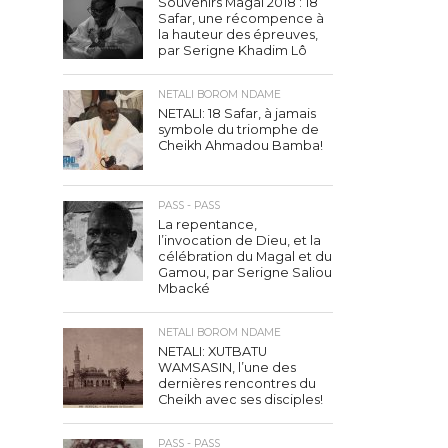
Souvenirs Magal 2018 : 18
Safar, une récompence à
la hauteur des épreuves,
par Serigne Khadim Lô
NETALI BOROM NDAME
NETALI: 18 Safar, à jamais
symbole du triomphe de
Cheikh Ahmadou Bamba!
PASS - PASS
La repentance,
l’invocation de Dieu, et la
célébration du Magal et du
Gamou, par Serigne Saliou
Mbacké
NETALI BOROM NDAME
NETALI: XUTBATU
WAMSASIN, l’une des
dernières rencontres du
Cheikh avec ses disciples!
PASS - PASS