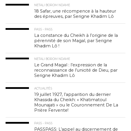
NETALI BOROM NDAME
18 Safar, une récompence à la hauteur
des épreuves, par Serigne Khadim Lô
PASS - PASS
La constance du Cheikh à l’origine de la
pérennité de son Magal, par Serigne
Khadim Lô !
NETALI BOROM NDAME
Le Grand Magal : l’expression de la
reconnaissance de l’unicité de Dieu, par
Serigne Khadim Lô
ACTUALITÉS
19 juillet 1927, l’apparition du dernier
Khassida du Cheikh: « Khatimatoul
Mounajati » ou le Couronnement De La
Prière Fervente!
PASS - PASS
PASSPASS: L’appel au discernement de