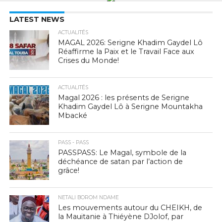
LATEST NEWS
ACTUALITÉS
MAGAL 2026: Serigne Khadim Gaydel Lô
Réaffirme la Paix et le Travail Face aux
Crises du Monde!
ACTUALITÉS
Magal 2026 : les présents de Serigne
Khadim Gaydel Lô à Serigne Mountakha
Mbacké
PASS - PASS
PASSPASS: Le Magal, symbole de la
déchéance de satan par l’action de
grâce!
NETALI BOROM NDAME
Les mouvements autour du CHEIKH, de
la Mauitanie à Thiéyène DJolof, par