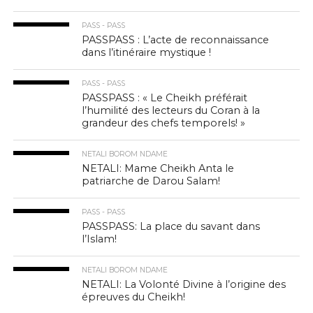
PASS - PASS
PASSPASS : L’acte de reconnaissance
dans l’itinéraire mystique !
PASS - PASS
PASSPASS : « Le Cheikh préférait
l’humilité des lecteurs du Coran à la
grandeur des chefs temporels! »
NETALI BOROM NDAME
NETALI: Mame Cheikh Anta le
patriarche de Darou Salam!
PASS - PASS
PASSPASS: La place du savant dans
l’Islam!
NETALI BOROM NDAME
NETALI: La Volonté Divine à l’origine des
épreuves du Cheikh!