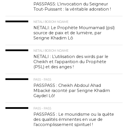
PASSPASS: L’invocation du Seigneur
Tout-Puissant : la véritable adoration !
NETALI BOROM NDAME
NETALI: Le Prophète Moumamad (psl)
source de paix et de lumière, par
Serigne Khadim Lô
NETALI BOROM NDAME
NETALI : L’utilisation des wirds par le
Cheikh et l’apparition du Prophète
(PSL) et des anges !
PASS - PASS
PASSPASS : Cheikh Abdoul Ahad
Mbacké raconté par Serigne Khadim
Gaydel Lô!
PASS - PASS
PASSPASS : Le mouridisme ou la quête
des qualités éminentes en vue de
l’accomplissement spirituel !