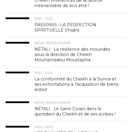
Cheikh révélatrices de la facette
inébranlable de son être !
PASS - PASS
PASSPASS : LA PERFECTION
SPIRITUELLE (Ihsân)
NETALI BOROM NDAME
NETALI : La résilience des mourides
sous la direction de Cheikh
Mouhamadou Moustapha
PASS - PASS
La conformité du Cheikh à la Sunna et
ses exhortations à l’acquisition de biens
licites!
NETALI BOROM NDAME
NETALI : Le Saint-Coran dans le
quotidien du Cheikh et de ses scribes !
PASS - PASS