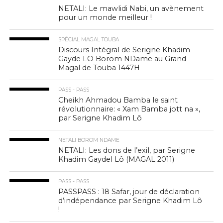
NETALI: Le mawlidi Nabi, un avènement
pour un monde meilleur !
SPÉCIAL MAGAL TOUBA
Discours Intégral de Serigne Khadim
Gayde LO Borom NDame au Grand
Magal de Touba 1447H
PASS - PASS
Cheikh Ahmadou Bamba le saint
révolutionnaire: « Xam Bamba jott na »,
par Serigne Khadim Lô
NETALI BOROM NDAME
NETALI: Les dons de l’exil, par Serigne
Khadim Gaydel Lô (MAGAL 2011)
PASS - PASS
PASSPASS : 18 Safar, jour de déclaration
d’indépendance par Serigne Khadim Lô
!