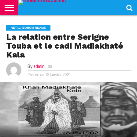
ACCUEIL
KHADIMRASSOUL
LE
ACTUALITÉS
CONTRIBUTIONS
PASS
NETALI
L’ISLAM
VIDÉOS
NETALI BOROM NDAME
MOURIDISME
–
BOROM
PASS
NDAME
La relation entre Serigne
Touba et le cadi Madiakhaté
Kala
By
admin
Posted on
18 janvier 2021