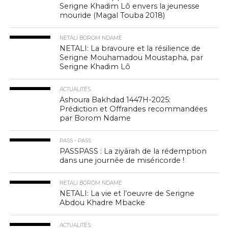
Serigne Khadim Lô envers la jeunesse
mouride (Magal Touba 2018)
NETALI BOROM NDAME
NETALI: La bravoure et la résilience de
Serigne Mouhamadou Moustapha, par
Serigne Khadim Lô
ACTUALITÉS
Ashoura Bakhdad 1447H-2025:
Prédiction et Offrandes recommandées
par Borom Ndame
PASS - PASS
PASSPASS : La ziyârah de la rédemption
dans une journée de miséricorde !
NETALI BOROM NDAME
NETALI: La vie et l’oeuvre de Serigne
Abdou Khadre Mbacke
ACTUALITÉS