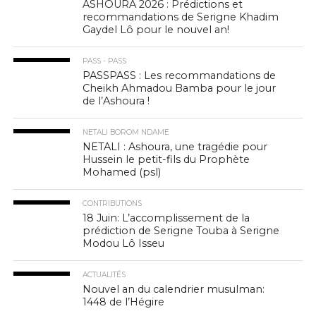
ASHOURA 2026 : Prédictions et
recommandations de Serigne Khadim
Gaydel Lô pour le nouvel an!
PASS - PASS
PASSPASS : Les recommandations de
Cheikh Ahmadou Bamba pour le jour
de l’Ashoura !
NETALI BOROM NDAME
NETALI : Ashoura, une tragédie pour
Hussein le petit-fils du Prophète
Mohamed (psl)
CONTRIBUTIONS
18 Juin: L’accomplissement de la
prédiction de Serigne Touba à Serigne
Modou Lô Isseu
ACTUALITÉS
Nouvel an du calendrier musulman:
1448 de l’Hégire