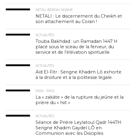
NETALI BOROM NDAME
NETALI : Le discernement du Cheikh et
son attachement au Coran !
ACTUALITÉS
Touba Bakhdad : un Ramadan 1447 H
placé sous le sceau de la ferveur, du
service et de l’élévation spirituelle
ACTUALITÉS
Aïd El-Fitr : Serigne Khadim Lô exhorte
à la droiture et à la politesse légale.
PASS - PASS
La « zakàte » de la rupture du jeûne et la
prière du « hiit »
ACTUALITÉS
Séance de Prière Leylatoul Qadr 1447H:
Serigne Khadim Gaydel LÔ en
Communion avec les Disciples