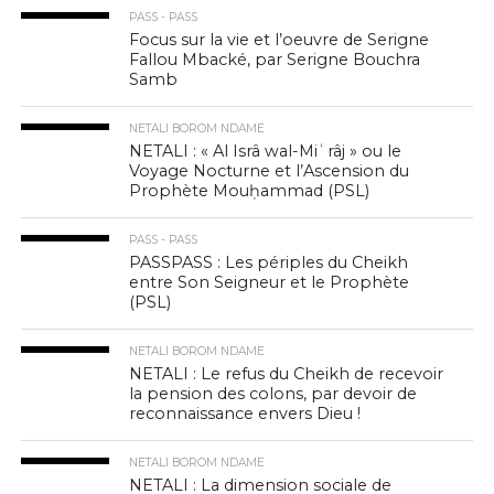
PASS - PASS
Focus sur la vie et l’oeuvre de Serigne
Fallou Mbacké, par Serigne Bouchra
Samb
NETALI BOROM NDAME
NETALI : « Al Isrâ wal-Miʿrâj » ou le
Voyage Nocturne et l’Ascension du
Prophète Mouḥammad (PSL)
PASS - PASS
PASSPASS : Les périples du Cheikh
entre Son Seigneur et le Prophète
(PSL)
NETALI BOROM NDAME
NETALI : Le refus du Cheikh de recevoir
la pension des colons, par devoir de
reconnaissance envers Dieu !
NETALI BOROM NDAME
NETALI : La dimension sociale de