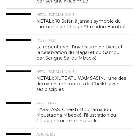
par Serigne Khadim Lô
NETALI BOROM NDAME
NETALI: 18 Safar, à jamais symbole du
triomphe de Cheikh Ahmadou Bamba!
PASS - PASS
La repentance, l’invocation de Dieu, et
la célébration du Magal et du Gamou,
par Serigne Saliou Mbacké
NETALI BOROM NDAME
NETALI: XUTBATU WAMSASIN, l’une des
dernières rencontres du Cheikh avec
ses disciples!
PASS - PASS
PASSPASS: Cheikh Mouhamadou
Moustapha Mbacké, l’illustration du
Courage Imcommesurable.
ACTUALITÉS