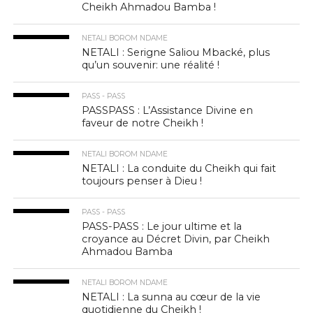
Cheikh Ahmadou Bamba !
NETALI BOROM NDAME
NETALI : Serigne Saliou Mbacké, plus
qu’un souvenir: une réalité !
PASS - PASS
PASSPASS : L’Assistance Divine en
faveur de notre Cheikh !
NETALI BOROM NDAME
NETALI : La conduite du Cheikh qui fait
toujours penser à Dieu !
PASS - PASS
PASS-PASS : Le jour ultime et la
croyance au Décret Divin, par Cheikh
Ahmadou Bamba
NETALI BOROM NDAME
NETALI : La sunna au cœur de la vie
quotidienne du Cheikh !