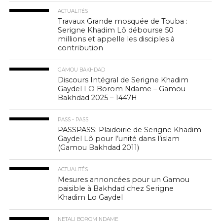
ACTUALITÉS
Travaux Grande mosquée de Touba :
Serigne Khadim Lô débourse 50
millions et appelle les disciples à
contribution
GAMOU BAKHDAD
Discours Intégral de Serigne Khadim
Gaydel LO Borom Ndame – Gamou
Bakhdad 2025 – 1447H
PASS - PASS
PASSPASS: Plaidoirie de Serigne Khadim
Gaydel Lô pour l’unité dans l’islam
(Gamou Bakhdad 2011)
ACTUALITÉS
Mesures annoncées pour un Gamou
paisible à Bakhdad chez Serigne
Khadim Lo Gaydel
NETALI BOROM NDAME