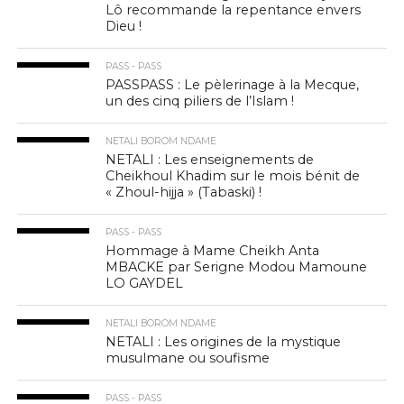
Lô recommande la repentance envers
Dieu !
PASS - PASS
PASSPASS : Le pèlerinage à la Mecque,
un des cinq piliers de l’Islam !
NETALI BOROM NDAME
NETALI : Les enseignements de
Cheikhoul Khadim sur le mois bénit de
« Zhoul-hijja » (Tabaski) !
PASS - PASS
Hommage à Mame Cheikh Anta
MBACKE par Serigne Modou Mamoune
LO GAYDEL
NETALI BOROM NDAME
NETALI : Les origines de la mystique
musulmane ou soufisme
PASS - PASS