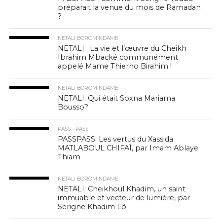
préparait la venue du mois de Ramadan
?
NETALI BOROM NDAME
NETALI : La vie et l’œuvre du Cheikh
Ibrahim Mbacké communément
appelé Mame Thierno Birahim !
NETALI BOROM NDAME
NETALI: Qui était Soxna Mariama
Bousso?
PASS - PASS
PASSPASS: Les vertus du Xassida
MATLABOUL CHIFAÎ, par Imam Ablaye
Thiam
NETALI BOROM NDAME
NETALI: Cheikhoul Khadim, un saint
immuable et vecteur de lumière, par
Serigne Khadim Lô