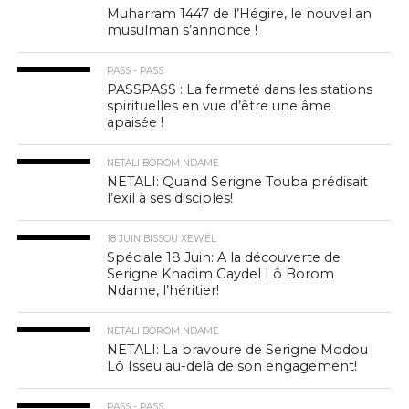
Muharram 1447 de l’Hégire, le nouvel an
musulman s’annonce !
PASS - PASS
PASSPASS : La fermeté dans les stations
spirituelles en vue d’être une âme
apaisée !
NETALI BOROM NDAME
NETALI: Quand Serigne Touba prédisait
l’exil à ses disciples!
18 JUIN BISSOU XEWËL
Spéciale 18 Juin: A la découverte de
Serigne Khadim Gaydel Lô Borom
Ndame, l’héritier!
NETALI BOROM NDAME
NETALI: La bravoure de Serigne Modou
Lô Isseu au-delà de son engagement!
PASS - PASS