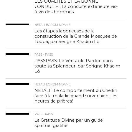
LES QUALITES ET LA BONNE
CONDUITE : La conduite extérieure vis-
à-vis des hommes
NETALI BOROM NDAME
Les étapes laborieuses de la
construction de la Grande Mosquée de
Touba, par Serigne Khadim Lô
PASS - PASS
PASSPASS: Le Véritable Pardon dans
toute sa Splendeur, par Serigne Khadim
Lô
NETALI BOROM NDAME
NETALI : Le comportement du Cheikh
face à la maladie quand survenaient les
heures de prières!
PASS - PASS
La Gratitude Divine par un guide
spirituel gratifié!