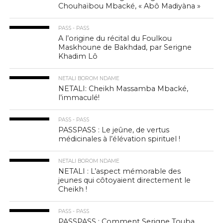
Chouhaïbou Mbacké, « Abô Madiyàna »
PASS - PASS
A l’origine du récital du Foulkou
Maskhoune de Bakhdad, par Serigne
Khadim Lô
NETALI BOROM NDAME
NETALI: Cheikh Massamba Mbacké,
l’immaculé!
PASS - PASS
PASSPASS : Le jeûne, de vertus
médicinales à l’élévation spirituel !
NETALI BOROM NDAME
NETALI : L’aspect mémorable des
jeunes qui côtoyaient directement le
Cheikh !
PASS - PASS
PASSPASS : Comment Serigne Touba