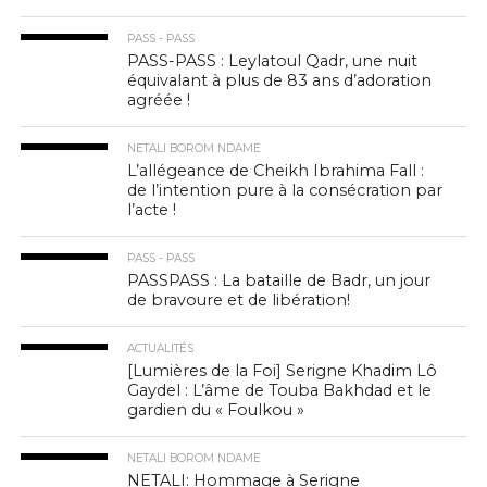
PASS - PASS
PASS-PASS : Leylatoul Qadr, une nuit
équivalant à plus de 83 ans d’adoration
agréée !
NETALI BOROM NDAME
L’allégeance de Cheikh Ibrahima Fall :
de l’intention pure à la consécration par
l’acte !
PASS - PASS
PASSPASS : La bataille de Badr, un jour
de bravoure et de libération!
ACTUALITÉS
[Lumières de la Foi] Serigne Khadim Lô
Gaydel : L’âme de Touba Bakhdad et le
gardien du « Foulkou »
NETALI BOROM NDAME
NETALI: Hommage à Serigne