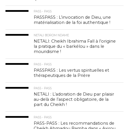
PASS - PASS
PASSPASS : L’invocation de Dieu, une
matérialisation de la foi authentique !
NETALI BOROM NDAME
NETALI: Cheikh Ibrahima Fall à l’origine
la pratique du « barkélou » dans le
mouridisme !
PASS - PASS
PASSPASS : Les vertus spirituelles et
thérapeutiques de la Prière
PASS - PASS
NETALI : L’adoration de Dieu par plaisir
au-delà de l’aspect obligatoire, de la
part du Cheikh !
PASS - PASS
PASS-PASS : Les recommandations de
Cheikh Ahmadou Bamba dans « Axirou