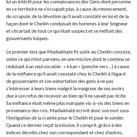
lui un intérêt pour les connaissances des Gens dont personne
en ce territoire ne s’occupait plus, à cause du renoncement,
du scrupule, de la dévotion qu’il avait constaté en lui et de la
façon dont le Cheikh conduisait les hommes à leur Seigneur
et s’écartait de tout ce qui était suspect et se méfiait des
gouvernants iniques.
Le premier test que Madiakhaté fit subir au Cheikh consista,
selon ce qui m’est parvenu, en une missive dont le contenu se
réduisait à un seul vocable : « irkan » (penche vers…) à cause
de la méfiance qu’il avait constaté chez le Cheikh à l’égard
de gouvernants et son exhortation des gens à ne pas
s’intéresser à leurs biens malgré la maigreur de ses avoirs
due à son refus de recevoir un bien qu’il ne savait pas licite.
Sa méfiance était même plus marquée vis-à-vis des biens en
provenance des rois. Madiakhaté écrivit donc son mot sous
l’instigation de la crainte pour le Cheikh et pour le sonder.
Quand ce dernier reçut la missive, il comprit, grâce à des
indices décelés chez son correspondant et chez d’autres,