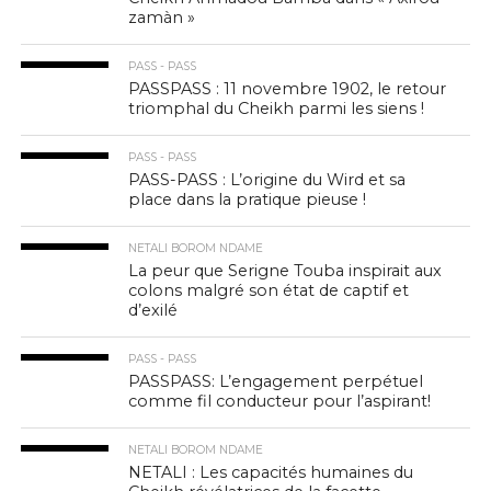
zamàn »
PASS - PASS
PASSPASS : 11 novembre 1902, le retour
triomphal du Cheikh parmi les siens !
PASS - PASS
PASS-PASS : L’origine du Wird et sa
place dans la pratique pieuse !
NETALI BOROM NDAME
La peur que Serigne Touba inspirait aux
colons malgré son état de captif et
d’exilé
PASS - PASS
PASSPASS: L’engagement perpétuel
comme fil conducteur pour l’aspirant!
NETALI BOROM NDAME
NETALI : Les capacités humaines du