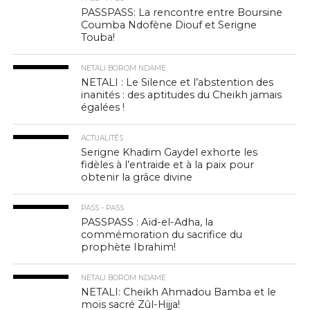
PASSPASS: La rencontre entre Boursine
Coumba Ndofène Diouf et Serigne
Touba!
NETALI BOROM NDAME
NETALI : Le Silence et l’abstention des
inanités : des aptitudes du Cheikh jamais
égalées !
ACTUALITÉS
Serigne Khadim Gaydel exhorte les
fidèles à l’entraide et à la paix pour
obtenir la grâce divine
PASS - PASS
PASSPASS : Aïd-el-Adha, la
commémoration du sacrifice du
prophète Ibrahim!
NETALI BOROM NDAME
NETALI: Cheikh Ahmadou Bamba et le
mois sacré Zûl-Hijja!