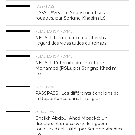
PASS - PASS
PASS-PASS : Le Soufisme et ses
rouages, par Serigne Khadim Lô
NETALI BOROM NDAME
NETALI: La méfiance du Cheikh à
l’égard des vicissitudes du temps !
NETALI BOROM NDAME
NETALI: L’éternité du Prophète
Mohamed (PSL), par Serigne Khadim
Lô
PASS - PASS
PASSPASS : Les différents échelons de
la Repentance dans la religion !
ACTUALITÉS
Cheikh Abdoul Ahad Mbacké: Un
discours et une œuvre de rigueur
toujours d’actualité, par Serigne khadim
Lô