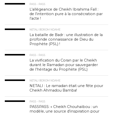
PASS - PASS
L’allégeance de Cheikh Ibrahima Fall :
de l’intention pure à la consécration par
l’acte !
NETALI BOROM NDAME
La bataille de Badr : une illustration de la
profonde connaissance de Dieu du
Prophète (PSL) !
PASS - PASS
La vivification du Coran par le Cheikh
durant le Ramadan pour sauvegarder
de l’héritage du Prophète (PSL)
NETALI BOROM NDAME
NETALI : Le ramadan était une fête pour
Cheikh Ahmadou Bamba!
PASS - PASS
PASSPASS: « Cheikh Chouhaïbou : un
modèle, une source d’inspiration pour