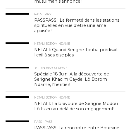
musulman s’annonce !
PASS - PASS
PASSPASS : La fermeté dans les stations
spirituelles en vue d’être une âme
apaisée !
NETALI BOROM NDAME
NETALI: Quand Serigne Touba prédisait
l’exil à ses disciples!
18 JUIN BISSOU XEWËL
Spéciale 18 Juin: A la découverte de
Serigne Khadim Gaydel Lô Borom
Ndame, l’héritier!
NETALI BOROM NDAME
NETALI: La bravoure de Serigne Modou
Lô Isseu au-delà de son engagement!
PASS - PASS
PASSPASS: La rencontre entre Boursine