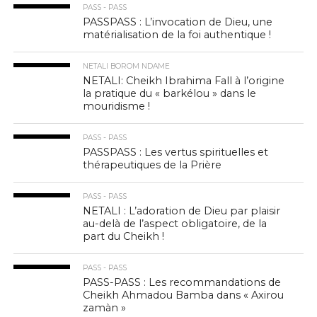
PASS - PASS
PASSPASS : L’invocation de Dieu, une
matérialisation de la foi authentique !
NETALI BOROM NDAME
NETALI: Cheikh Ibrahima Fall à l’origine
la pratique du « barkélou » dans le
mouridisme !
PASS - PASS
PASSPASS : Les vertus spirituelles et
thérapeutiques de la Prière
PASS - PASS
NETALI : L’adoration de Dieu par plaisir
au-delà de l’aspect obligatoire, de la
part du Cheikh !
PASS - PASS
PASS-PASS : Les recommandations de
Cheikh Ahmadou Bamba dans « Axirou
zamàn »