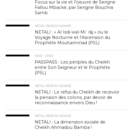
Focus sur la vie et l’oeuvre de Serigne
Fallou Mbacké, par Serigne Bouchra
Samb
NETALI BOROM NDAME
NETALI : « Al Isrâ wal-Miʿrâj » ou le
Voyage Nocturne et l’Ascension du
Prophète Mouḥammad (PSL)
PASS - PASS
PASSPASS : Les périples du Cheikh
entre Son Seigneur et le Prophète
(PSL)
NETALI BOROM NDAME
NETALI : Le refus du Cheikh de recevoir
la pension des colons, par devoir de
reconnaissance envers Dieu !
NETALI BOROM NDAME
NETALI : La dimension sociale de
Cheikh Ahmadou Bamba !