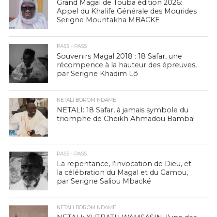
Grand Magal de Touba édition 2026:
Appel du Khalife Générale des Mourides
Serigne Mountakha MBACKE
PASS - PASS
Souvenirs Magal 2018 : 18 Safar, une
récompence à la hauteur des épreuves,
par Serigne Khadim Lô
NETALI BOROM NDAME
NETALI: 18 Safar, à jamais symbole du
triomphe de Cheikh Ahmadou Bamba!
PASS - PASS
La repentance, l’invocation de Dieu, et
la célébration du Magal et du Gamou,
par Serigne Saliou Mbacké
NETALI BOROM NDAME