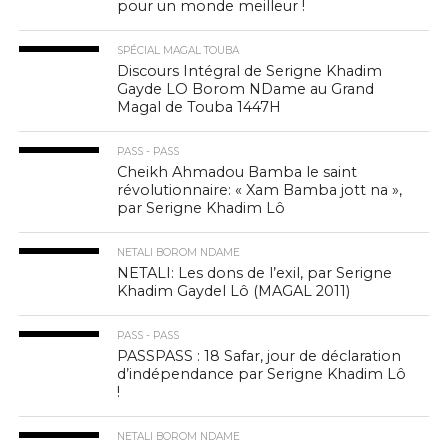
pour un monde meilleur !
SPÉCIAL MAGAL TOUBA
Discours Intégral de Serigne Khadim
Gayde LO Borom NDame au Grand
Magal de Touba 1447H
PASS - PASS
Cheikh Ahmadou Bamba le saint
révolutionnaire: « Xam Bamba jott na »,
par Serigne Khadim Lô
NETALI BOROM NDAME
NETALI: Les dons de l’exil, par Serigne
Khadim Gaydel Lô (MAGAL 2011)
PASS - PASS
PASSPASS : 18 Safar, jour de déclaration
d’indépendance par Serigne Khadim Lô
!
NETALI BOROM NDAME