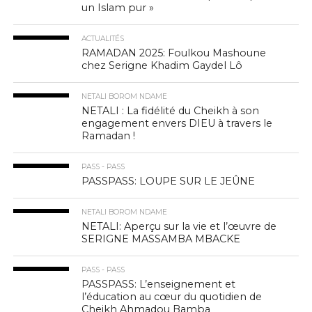
un Islam pur »
ACTUALITÉS
RAMADAN 2025: Foulkou Mashoune
chez Serigne Khadim Gaydel Lô
NETALI BOROM NDAME
NETALI : La fidélité du Cheikh à son
engagement envers DIEU à travers le
Ramadan !
PASS - PASS
PASSPASS: LOUPE SUR LE JEÛNE
NETALI BOROM NDAME
NETALI: Aperçu sur la vie et l’œuvre de
SERIGNE MASSAMBA MBACKE
PASS - PASS
PASSPASS: L’enseignement et
l’éducation au cœur du quotidien de
Cheikh Ahmadou Bamba