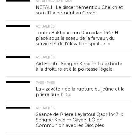
NETALI BOROM NDAME
NETALI : Le discernement du Cheikh et
son attachement au Coran !
ACTUALITÉS
Touba Bakhdad : un Ramadan 1447 H
placé sous le sceau de la ferveur, du
service et de l’élévation spirituelle
ACTUALITÉS
Aïd El-Fitr : Serigne Khadim Lô exhorte
à la droiture et à la politesse légale.
PASS - PASS
La « zakàte » de la rupture du jeûne et la
prière du « hiit »
ACTUALITÉS
Séance de Prière Leylatoul Qadr 1447H:
Serigne Khadim Gaydel LÔ en
Communion avec les Disciples