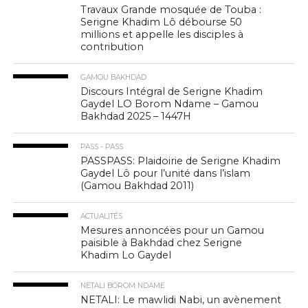
Travaux Grande mosquée de Touba :
Serigne Khadim Lô débourse 50
millions et appelle les disciples à
contribution
GAMOU BAKHDAD
Discours Intégral de Serigne Khadim
Gaydel LO Borom Ndame – Gamou
Bakhdad 2025 – 1447H
PASS - PASS
PASSPASS: Plaidoirie de Serigne Khadim
Gaydel Lô pour l’unité dans l’islam
(Gamou Bakhdad 2011)
ACTUALITÉS
Mesures annoncées pour un Gamou
paisible à Bakhdad chez Serigne
Khadim Lo Gaydel
NETALI BOROM NDAME
NETALI: Le mawlidi Nabi, un avènement