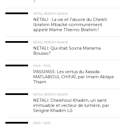
?
NETALI BOROM NDAME
NETALI : La vie et l’œuvre du Cheikh
Ibrahim Mbacké communément
appelé Mame Thierno Birahim !
NETALI BOROM NDAME
NETALI: Qui était Soxna Mariama
Bousso?
PASS - PASS
PASSPASS: Les vertus du Xassida
MATLABOUL CHIFAÎ, par Imam Ablaye
Thiam
NETALI BOROM NDAME
NETALI: Cheikhoul Khadim, un saint
immuable et vecteur de lumière, par
Serigne Khadim Lô
PASS - PASS