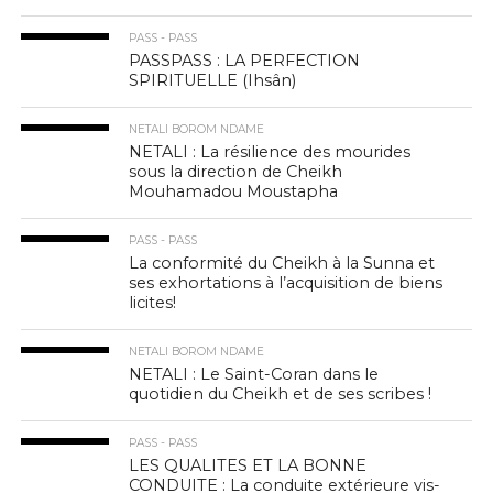
PASS - PASS
PASSPASS : LA PERFECTION
SPIRITUELLE (Ihsân)
NETALI BOROM NDAME
NETALI : La résilience des mourides
sous la direction de Cheikh
Mouhamadou Moustapha
PASS - PASS
La conformité du Cheikh à la Sunna et
ses exhortations à l’acquisition de biens
licites!
NETALI BOROM NDAME
NETALI : Le Saint-Coran dans le
quotidien du Cheikh et de ses scribes !
PASS - PASS
LES QUALITES ET LA BONNE
CONDUITE : La conduite extérieure vis-