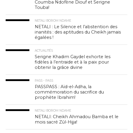
Coumba Ndofène Diouf et Serigne
Touba!
NETALI BOROM NDAME
NETALI : Le Silence et l’abstention des
inanités : des aptitudes du Cheikh jamais
égalées !
ACTUALITÉS
Serigne Khadim Gaydel exhorte les
fidèles à l’entraide et à la paix pour
obtenir la grâce divine
PASS - PASS
PASSPASS : Aïd-el-Adha, la
commémoration du sacrifice du
prophète Ibrahim!
NETALI BOROM NDAME
NETALI: Cheikh Ahmadou Bamba et le
mois sacré Zûl-Hijja!