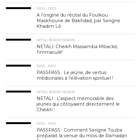
PASS - PASS
A l’origine du récital du Foulkou
Maskhoune de Bakhdad, par Serigne
Khadim Lô
NETALI BOROM NDAME
NETALI: Cheikh Massamba Mbacké,
l’immaculé!
PASS - PASS
PASSPASS : Le jeûne, de vertus
médicinales à l’élévation spirituel !
NETALI BOROM NDAME
NETALI : L’aspect mémorable des
jeunes qui côtoyaient directement le
Cheikh !
PASS - PASS
PASSPASS : Comment Serigne Touba
préparait la venue du mois de Ramadan