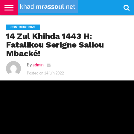
ACCUEIL
KHADIMRASSOUL
LE
ACTUALITÉS
CONTRIBUTIONS
PASS
NETALI
L’ISLAM
VIDÉOS
CONTRIBUTIONS
MOURIDISME
–
BOROM
PASS
NDAME
14 Zul Khihda 1443 H:
Fatalikou Serigne Saliou
Mbacké!
By
admin
Posted on
14 juin 2022