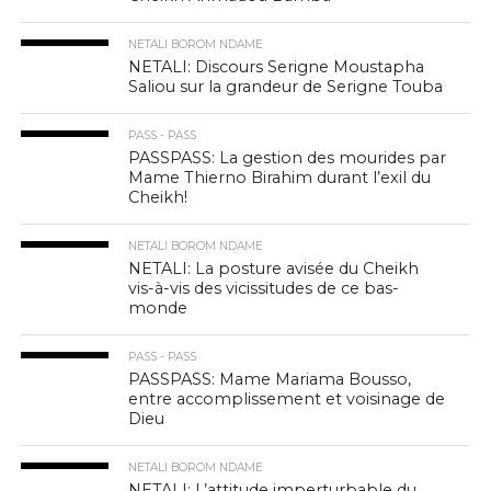
NETALI BOROM NDAME
NETALI: Discours Serigne Moustapha
Saliou sur la grandeur de Serigne Touba
PASS - PASS
PASSPASS: La gestion des mourides par
Mame Thierno Birahim durant l’exil du
Cheikh!
NETALI BOROM NDAME
NETALI: La posture avisée du Cheikh
vis-à-vis des vicissitudes de ce bas-
monde
PASS - PASS
PASSPASS: Mame Mariama Bousso,
entre accomplissement et voisinage de
Dieu
NETALI BOROM NDAME
NETALI: L’attitude imperturbable du