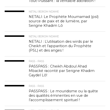
Tout-Puissant : la véritable adoration !
NETALI BOROM NDAME
NETALI: Le Prophète Moumamad (psl)
source de paix et de lumière, par
Serigne Khadim Lô
NETALI BOROM NDAME
NETALI : L’utilisation des wirds par le
Cheikh et l’apparition du Prophète
(PSL) et des anges !
PASS - PASS
PASSPASS : Cheikh Abdoul Ahad
Mbacké raconté par Serigne Khadim
Gaydel Lô!
PASS - PASS
PASSPASS : Le mouridisme ou la quête
des qualités éminentes en vue de
l’accomplissement spirituel !