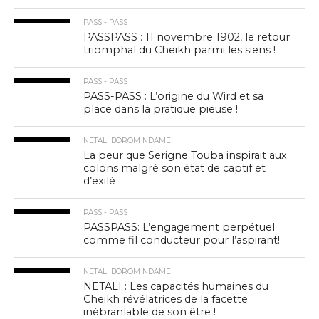
PASS - PASS
PASSPASS : 11 novembre 1902, le retour
triomphal du Cheikh parmi les siens !
PASS - PASS
PASS-PASS : L’origine du Wird et sa
place dans la pratique pieuse !
NETALI BOROM NDAME
La peur que Serigne Touba inspirait aux
colons malgré son état de captif et
d’exilé
PASS - PASS
PASSPASS: L’engagement perpétuel
comme fil conducteur pour l’aspirant!
NETALI BOROM NDAME
NETALI : Les capacités humaines du
Cheikh révélatrices de la facette
inébranlable de son être !