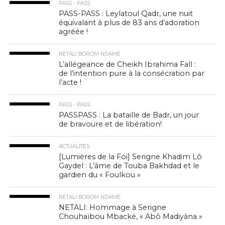
PASS - PASS
PASS-PASS : Leylatoul Qadr, une nuit
équivalant à plus de 83 ans d’adoration
agréée !
NETALI BOROM NDAME
L’allégeance de Cheikh Ibrahima Fall :
de l’intention pure à la consécration par
l’acte !
PASS - PASS
PASSPASS : La bataille de Badr, un jour
de bravoure et de libération!
ACTUALITÉS
[Lumières de la Foi] Serigne Khadim Lô
Gaydel : L’âme de Touba Bakhdad et le
gardien du « Foulkou »
NETALI BOROM NDAME
NETALI: Hommage à Serigne
Chouhaïbou Mbacké, « Abô Madiyàna »