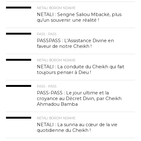
NETALI BOROM NDAME
NETALI : Serigne Saliou Mbacké, plus
qu’un souvenir: une réalité !
PASS - PASS
PASSPASS : L’Assistance Divine en
faveur de notre Cheikh !
NETALI BOROM NDAME
NETALI : La conduite du Cheikh qui fait
toujours penser à Dieu !
PASS - PASS
PASS-PASS : Le jour ultime et la
croyance au Décret Divin, par Cheikh
Ahmadou Bamba
NETALI BOROM NDAME
NETALI : La sunna au cœur de la vie
quotidienne du Cheikh !