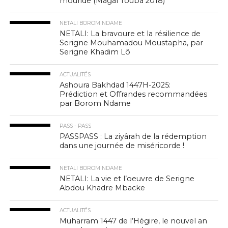
mouride (Magal Touba 2018)
NETALI BOROM NDAME
NETALI: La bravoure et la résilience de
Serigne Mouhamadou Moustapha, par
Serigne Khadim Lô
ACTUALITÉS
Ashoura Bakhdad 1447H-2025:
Prédiction et Offrandes recommandées
par Borom Ndame
PASS - PASS
PASSPASS : La ziyârah de la rédemption
dans une journée de miséricorde !
NETALI BOROM NDAME
NETALI: La vie et l’oeuvre de Serigne
Abdou Khadre Mbacke
ACTUALITÉS
Muharram 1447 de l’Hégire, le nouvel an