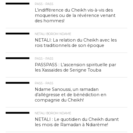
PASS - PASS
L’indifférence du Cheikh vis-à-vis des
moqueries ou de la révérence venant
des hommes!
NETALI BOROM NDAME
NETALI: La relation du Cheikh avec les
rois traditionnels de son époque
PASS - PASS
PASSPASS : L’ascension spirituelle par
les Xassaïdes de Serigne Touba
PASS - PASS
Ndame Sanoussi, un ramadan
d’allégresse et de bénédiction en
compagnie du Cheikh!
NETALI BOROM NDAME
NETALI : Le quotidien du Cheikh durant
les mois de Ramadan à Ndiarème!