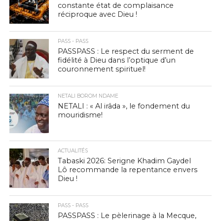
constante état de complaisance
réciproque avec Dieu !
PASS - PASS
PASSPASS : Le respect du serment de
fidélité à Dieu dans l’optique d’un
couronnement spirituel!
NETALI BOROM NDAME
NETALI : « Al irâda », le fondement du
mouridisme!
ACTUALITÉS
Tabaski 2026: Serigne Khadim Gaydel
Lô recommande la repentance envers
Dieu !
PASS - PASS
PASSPASS : Le pèlerinage à la Mecque,