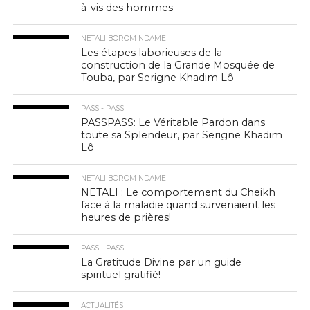
à-vis des hommes
NETALI BOROM NDAME
Les étapes laborieuses de la
construction de la Grande Mosquée de
Touba, par Serigne Khadim Lô
PASS - PASS
PASSPASS: Le Véritable Pardon dans
toute sa Splendeur, par Serigne Khadim
Lô
NETALI BOROM NDAME
NETALI : Le comportement du Cheikh
face à la maladie quand survenaient les
heures de prières!
PASS - PASS
La Gratitude Divine par un guide
spirituel gratifié!
ACTUALITÉS