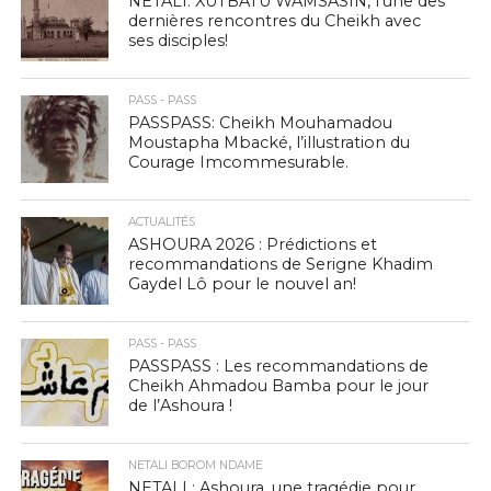
NETALI: XUTBATU WAMSASIN, l’une des
dernières rencontres du Cheikh avec
ses disciples!
PASS - PASS
PASSPASS: Cheikh Mouhamadou
Moustapha Mbacké, l’illustration du
Courage Imcommesurable.
ACTUALITÉS
ASHOURA 2026 : Prédictions et
recommandations de Serigne Khadim
Gaydel Lô pour le nouvel an!
PASS - PASS
PASSPASS : Les recommandations de
Cheikh Ahmadou Bamba pour le jour
de l’Ashoura !
NETALI BOROM NDAME
NETALI : Ashoura, une tragédie pour