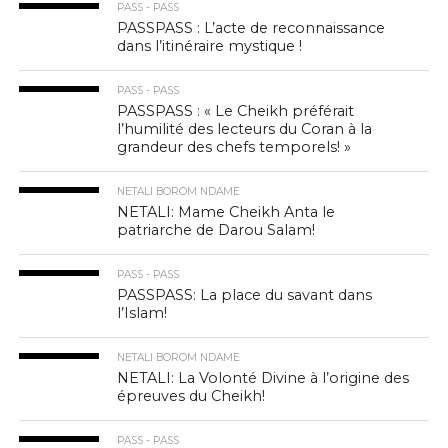
PASS - PASS
PASSPASS : L’acte de reconnaissance
dans l’itinéraire mystique !
PASS - PASS
PASSPASS : « Le Cheikh préférait
l’humilité des lecteurs du Coran à la
grandeur des chefs temporels! »
NETALI BOROM NDAME
NETALI: Mame Cheikh Anta le
patriarche de Darou Salam!
PASS - PASS
PASSPASS: La place du savant dans
l’Islam!
NETALI BOROM NDAME
NETALI: La Volonté Divine à l’origine des
épreuves du Cheikh!
PASS - PASS