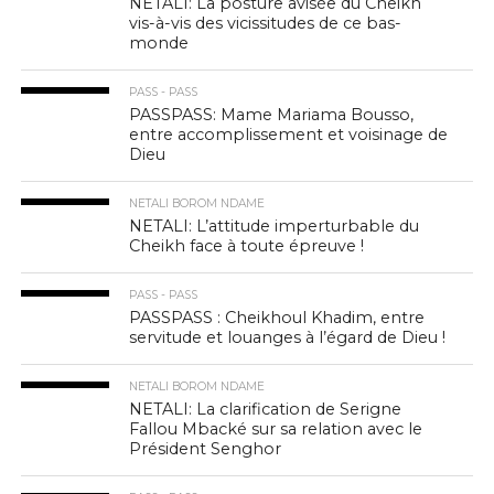
NETALI: La posture avisée du Cheikh
vis-à-vis des vicissitudes de ce bas-
monde
PASS - PASS
PASSPASS: Mame Mariama Bousso,
entre accomplissement et voisinage de
Dieu
NETALI BOROM NDAME
NETALI: L’attitude imperturbable du
Cheikh face à toute épreuve !
PASS - PASS
PASSPASS : Cheikhoul Khadim, entre
servitude et louanges à l’égard de Dieu !
NETALI BOROM NDAME
NETALI: La clarification de Serigne
Fallou Mbacké sur sa relation avec le
Président Senghor