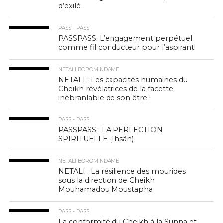
d’exilé
PASS - PASS
PASSPASS: L’engagement perpétuel
comme fil conducteur pour l’aspirant!
NETALI BOROM NDAME
NETALI : Les capacités humaines du
Cheikh révélatrices de la facette
inébranlable de son être !
PASS - PASS
PASSPASS : LA PERFECTION
SPIRITUELLE (Ihsân)
NETALI BOROM NDAME
NETALI : La résilience des mourides
sous la direction de Cheikh
Mouhamadou Moustapha
PASS - PASS
La conformité du Cheikh à la Sunna et