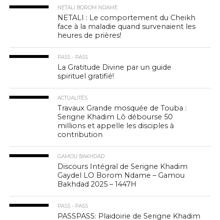
NETALI BOROM NDAME
NETALI : Le comportement du Cheikh
face à la maladie quand survenaient les
heures de prières!
PASS - PASS
La Gratitude Divine par un guide
spirituel gratifié!
ACTUALITÉS
Travaux Grande mosquée de Touba :
Serigne Khadim Lô débourse 50
millions et appelle les disciples à
contribution
GAMOU BAKHDAD
Discours Intégral de Serigne Khadim
Gaydel LO Borom Ndame – Gamou
Bakhdad 2025 – 1447H
PASS - PASS
PASSPASS: Plaidoirie de Serigne Khadim