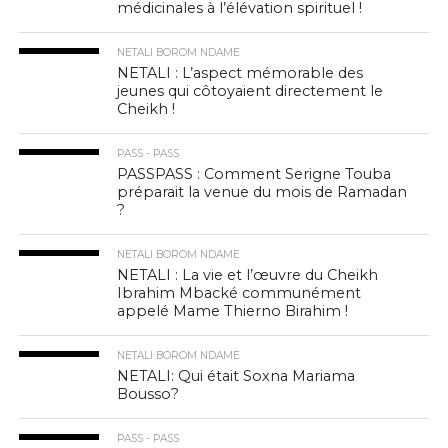
médicinales à l’élévation spirituel !
NETALI BOROM NDAME
NETALI : L’aspect mémorable des
jeunes qui côtoyaient directement le
Cheikh !
PASS - PASS
PASSPASS : Comment Serigne Touba
préparait la venue du mois de Ramadan
?
NETALI BOROM NDAME
NETALI : La vie et l’œuvre du Cheikh
Ibrahim Mbacké communément
appelé Mame Thierno Birahim !
NETALI BOROM NDAME
NETALI: Qui était Soxna Mariama
Bousso?
PASS - PASS