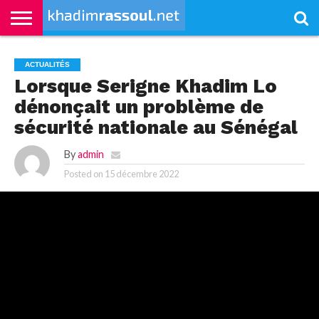
ACCUEIL
KHADIMRASSOUL
LE
ACTUALITÉS
CONTRIBUTIONS
PASS
NETALI
L’ISLAM
VIDÉOS
ACTUALITÉS
MOURIDISME
–
BOROM
PASS
NDAME
Lorsque Serigne Khadim Lo
dénonçait un problème de
sécurité nationale au Sénégal
By
admin
Posted on
15 décembre 2022