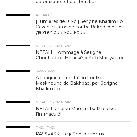
de bravoure et de libération!
ACTUALITÉS
[Lumières de la Foi] Serigne Khadim Lô
Gaydel : L’âme de Touba Bakhdad et le
gardien du « Foulkou »
NETALI BOROM NDAME
NETALI: Hommage à Serigne
Chouhaïbou Mbacké, « Abô Madiyàna »
PASS - PASS
A l’origine du récital du Foulkou
Maskhoune de Bakhdad, par Serigne
Khadim Lô
NETALI BOROM NDAME
NETALI: Cheikh Massamba Mbacké,
l’immaculé!
PASS - PASS
PASSPASS : Le jeûne, de vertus