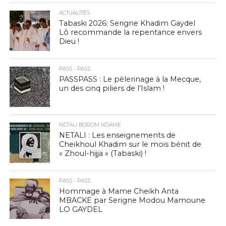
ACTUALITÉS
Tabaski 2026: Serigne Khadim Gaydel
Lô recommande la repentance envers
Dieu !
PASS - PASS
PASSPASS : Le pèlerinage à la Mecque,
un des cinq piliers de l’Islam !
NETALI BOROM NDAME
NETALI : Les enseignements de
Cheikhoul Khadim sur le mois bénit de
« Zhoul-hijja » (Tabaski) !
PASS - PASS
Hommage à Mame Cheikh Anta
MBACKE par Serigne Modou Mamoune
LO GAYDEL