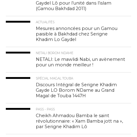
Gaydel Lô pour l’unité dans l’islam
(Gamou Bakhdad 2011)
ACTUALITÉS
Mesures annoncées pour un Gamou
paisible à Bakhdad chez Serigne
Khadim Lo Gaydel
NETALI BOROM NDAME
NETALI: Le mawlidi Nabi, un avènement
pour un monde meilleur !
SPÉCIAL MAGAL TOUBA
Discours Intégral de Serigne Khadim
Gayde LO Borom NDame au Grand
Magal de Touba 1447H
PASS - PASS
Cheikh Ahmadou Bamba le saint
révolutionnaire: « Xam Bamba jott na »,
par Serigne Khadim Lô