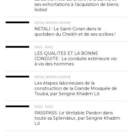
ses exhortations à l’acquisition de biens
licites!
NETALI BOROM NDAME
NETALI : Le Saint-Coran dans le
quotidien du Cheikh et de ses scribes !
PASS - PASS
LES QUALITES ET LA BONNE
CONDUITE : La conduite extérieure vis-
à-vis des hommes
NETALI BOROM NDAME
Les étapes laborieuses de la
construction de la Grande Mosquée de
Touba, par Serigne Khadim Lô
PASS - PASS
PASSPASS: Le Véritable Pardon dans
toute sa Splendeur, par Serigne Khadim
Lô