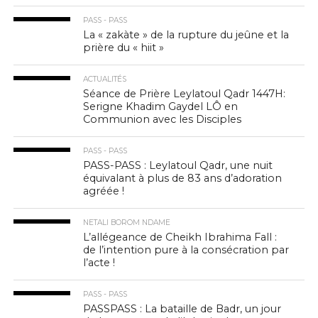
PASS - PASS
La « zakàte » de la rupture du jeûne et la
prière du « hiit »
ACTUALITÉS
Séance de Prière Leylatoul Qadr 1447H:
Serigne Khadim Gaydel LÔ en
Communion avec les Disciples
PASS - PASS
PASS-PASS : Leylatoul Qadr, une nuit
équivalant à plus de 83 ans d’adoration
agréée !
NETALI BOROM NDAME
L’allégeance de Cheikh Ibrahima Fall :
de l’intention pure à la consécration par
l’acte !
PASS - PASS
PASSPASS : La bataille de Badr, un jour