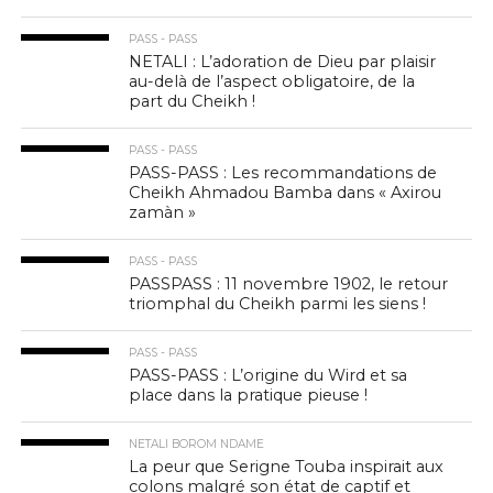
PASS - PASS
NETALI : L’adoration de Dieu par plaisir
au-delà de l’aspect obligatoire, de la
part du Cheikh !
PASS - PASS
PASS-PASS : Les recommandations de
Cheikh Ahmadou Bamba dans « Axirou
zamàn »
PASS - PASS
PASSPASS : 11 novembre 1902, le retour
triomphal du Cheikh parmi les siens !
PASS - PASS
PASS-PASS : L’origine du Wird et sa
place dans la pratique pieuse !
NETALI BOROM NDAME
La peur que Serigne Touba inspirait aux
colons malgré son état de captif et