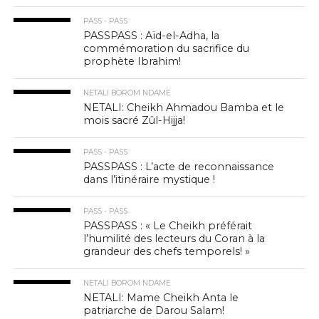
PASS - PASS
PASSPASS : Aïd-el-Adha, la
commémoration du sacrifice du
prophète Ibrahim!
NETALI BOROM NDAME
NETALI: Cheikh Ahmadou Bamba et le
mois sacré Zûl-Hijja!
PASS - PASS
PASSPASS : L’acte de reconnaissance
dans l’itinéraire mystique !
PASS - PASS
PASSPASS : « Le Cheikh préférait
l’humilité des lecteurs du Coran à la
grandeur des chefs temporels! »
NETALI BOROM NDAME
NETALI: Mame Cheikh Anta le
patriarche de Darou Salam!