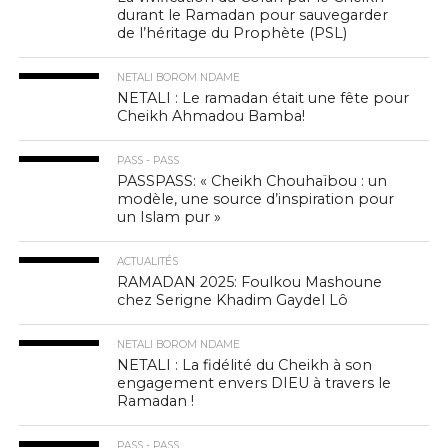
durant le Ramadan pour sauvegarder
de l’héritage du Prophète (PSL)
NETALI BOROM NDAME
NETALI : Le ramadan était une fête pour
Cheikh Ahmadou Bamba!
PASS - PASS
PASSPASS: « Cheikh Chouhaïbou : un
modèle, une source d’inspiration pour
un Islam pur »
ACTUALITÉS
RAMADAN 2025: Foulkou Mashoune
chez Serigne Khadim Gaydel Lô
NETALI BOROM NDAME
NETALI : La fidélité du Cheikh à son
engagement envers DIEU à travers le
Ramadan !
PASS - PASS