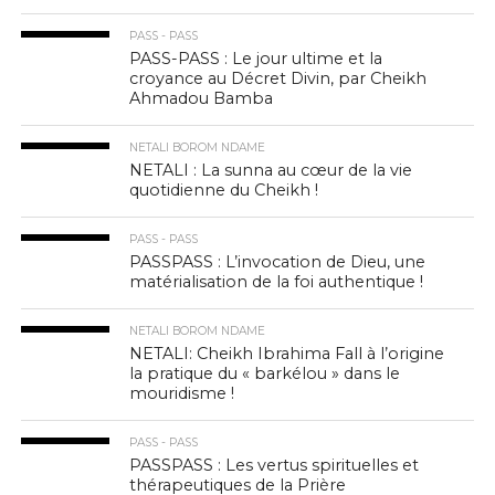
PASS - PASS
PASS-PASS : Le jour ultime et la
croyance au Décret Divin, par Cheikh
Ahmadou Bamba
NETALI BOROM NDAME
NETALI : La sunna au cœur de la vie
quotidienne du Cheikh !
PASS - PASS
PASSPASS : L’invocation de Dieu, une
matérialisation de la foi authentique !
NETALI BOROM NDAME
NETALI: Cheikh Ibrahima Fall à l’origine
la pratique du « barkélou » dans le
mouridisme !
PASS - PASS
PASSPASS : Les vertus spirituelles et
thérapeutiques de la Prière