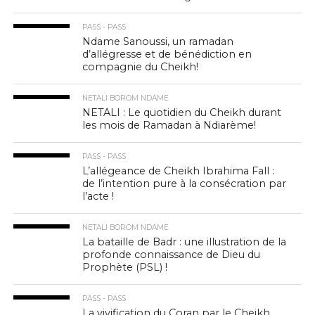
PASS - PASS
Ndame Sanoussi, un ramadan
d’allégresse et de bénédiction en
compagnie du Cheikh!
NETALI BOROM NDAME
NETALI : Le quotidien du Cheikh durant
les mois de Ramadan à Ndiarème!
PASS - PASS
L’allégeance de Cheikh Ibrahima Fall :
de l’intention pure à la consécration par
l’acte !
NETALI BOROM NDAME
La bataille de Badr : une illustration de la
profonde connaissance de Dieu du
Prophète (PSL) !
PASS - PASS
La vivification du Coran par le Cheikh