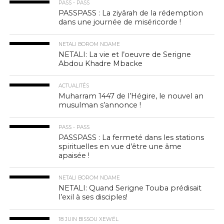
PASS - PASS
PASSPASS : La ziyârah de la rédemption
dans une journée de miséricorde !
NETALI BOROM NDAME
NETALI: La vie et l’oeuvre de Serigne
Abdou Khadre Mbacke
ACTUALITÉS
Muharram 1447 de l’Hégire, le nouvel an
musulman s’annonce !
PASS - PASS
PASSPASS : La fermeté dans les stations
spirituelles en vue d’être une âme
apaisée !
NETALI BOROM NDAME
NETALI: Quand Serigne Touba prédisait
l’exil à ses disciples!
18 JUIN BISSOU XEWËL