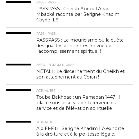
PASS - PASS
PASSPASS : Cheikh Abdoul Ahad
Mbacké raconté par Serigne Khadim
Gaydel Lô!
PASS - PASS
PASSPASS : Le mouridisme ou la quête
des qualités éminentes en vue de
l’accomplissement spirituel !
NETALI BOROM NDAME
NETALI : Le discernement du Cheikh et
son attachement au Coran !
ACTUALITÉS
Touba Bakhdad : un Ramadan 1447 H
placé sous le sceau de la ferveur, du
service et de l’élévation spirituelle
ACTUALITÉS
Aïd El-Fitr : Serigne Khadim Lô exhorte
à la droiture et à la politesse légale.