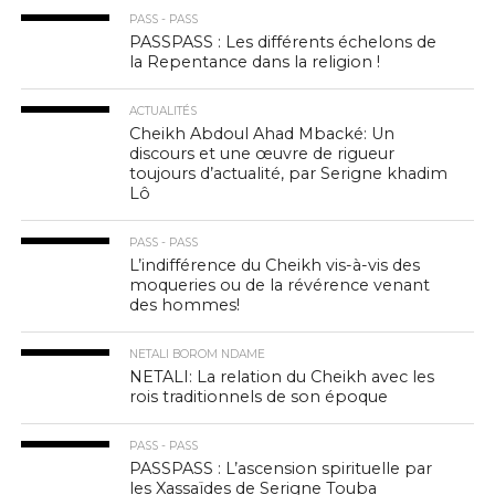
PASS - PASS
PASSPASS : Les différents échelons de
la Repentance dans la religion !
ACTUALITÉS
Cheikh Abdoul Ahad Mbacké: Un
discours et une œuvre de rigueur
toujours d’actualité, par Serigne khadim
Lô
PASS - PASS
L’indifférence du Cheikh vis-à-vis des
moqueries ou de la révérence venant
des hommes!
NETALI BOROM NDAME
NETALI: La relation du Cheikh avec les
rois traditionnels de son époque
PASS - PASS
PASSPASS : L’ascension spirituelle par
les Xassaïdes de Serigne Touba