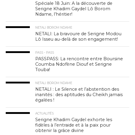
Spéciale 18 Juin: A la découverte de
Serigne Khadim Gaydel Lô Borom
Ndame, l’héritier!
NETALI BOROM NDAME
NETALI: La bravoure de Serigne Modou
Lô Isseu au-delà de son engagement!
PASS - PASS
PASSPASS: La rencontre entre Boursine
Coumba Ndofène Diouf et Serigne
Touba!
NETALI BOROM NDAME
NETALI : Le Silence et l’abstention des
inanités : des aptitudes du Cheikh jamais
égalées !
ACTUALITÉS
Serigne Khadim Gaydel exhorte les
fidèles à l’entraide et à la paix pour
obtenir la grâce divine