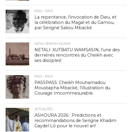
PASS - PASS
La repentance, l’invocation de Dieu, et
la célébration du Magal et du Gamou,
par Serigne Saliou Mbacké
NETALI BOROM NDAME
NETALI: XUTBATU WAMSASIN, l’une des
dernières rencontres du Cheikh avec
ses disciples!
PASS - PASS
PASSPASS: Cheikh Mouhamadou
Moustapha Mbacké, l’illustration du
Courage Imcommesurable.
ACTUALITÉS
ASHOURA 2026 : Prédictions et
recommandations de Serigne Khadim
Gaydel Lô pour le nouvel an!