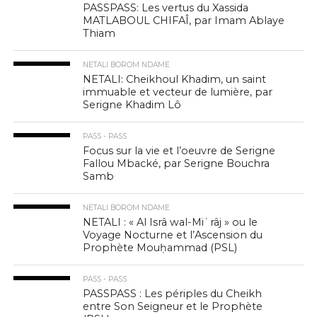
PASSPASS: Les vertus du Xassida
MATLABOUL CHIFAÎ, par Imam Ablaye
Thiam
NETALI BOROM NDAME
NETALI: Cheikhoul Khadim, un saint
immuable et vecteur de lumière, par
Serigne Khadim Lô
PASS - PASS
Focus sur la vie et l’oeuvre de Serigne
Fallou Mbacké, par Serigne Bouchra
Samb
NETALI BOROM NDAME
NETALI : « Al Isrâ wal-Miʿrâj » ou le
Voyage Nocturne et l’Ascension du
Prophète Mouḥammad (PSL)
PASS - PASS
PASSPASS : Les périples du Cheikh
entre Son Seigneur et le Prophète