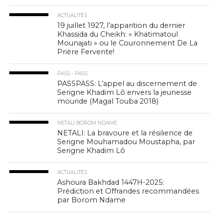
ACTUALITÉS
19 juillet 1927, l’apparition du dernier
Khassida du Cheikh: « Khatimatoul
Mounajati » ou le Couronnement De La
Prière Fervente!
PASS - PASS
PASSPASS: L’appel au discernement de
Serigne Khadim Lô envers la jeunesse
mouride (Magal Touba 2018)
NETALI BOROM NDAME
NETALI: La bravoure et la résilience de
Serigne Mouhamadou Moustapha, par
Serigne Khadim Lô
ACTUALITÉS
Ashoura Bakhdad 1447H-2025:
Prédiction et Offrandes recommandées
par Borom Ndame