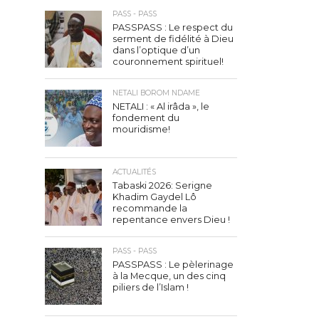
PASS - PASS
PASSPASS : Le respect du
serment de fidélité à Dieu
dans l’optique d’un
couronnement spirituel!
NETALI BOROM NDAME
NETALI : « Al irâda », le
fondement du
mouridisme!
ACTUALITÉS
Tabaski 2026: Serigne
Khadim Gaydel Lô
recommande la
repentance envers Dieu !
PASS - PASS
PASSPASS : Le pèlerinage
à la Mecque, un des cinq
piliers de l’Islam !