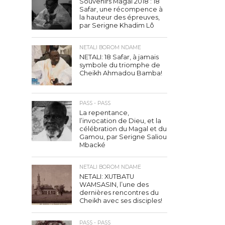
Souvenirs Magal 2018 : 18
Safar, une récompence à
la hauteur des épreuves,
par Serigne Khadim Lô
NETALI BOROM NDAME
NETALI: 18 Safar, à jamais
symbole du triomphe de
Cheikh Ahmadou Bamba!
PASS - PASS
La repentance,
l’invocation de Dieu, et la
célébration du Magal et du
Gamou, par Serigne Saliou
Mbacké
NETALI BOROM NDAME
NETALI: XUTBATU
WAMSASIN, l’une des
dernières rencontres du
Cheikh avec ses disciples!
PASS - PASS