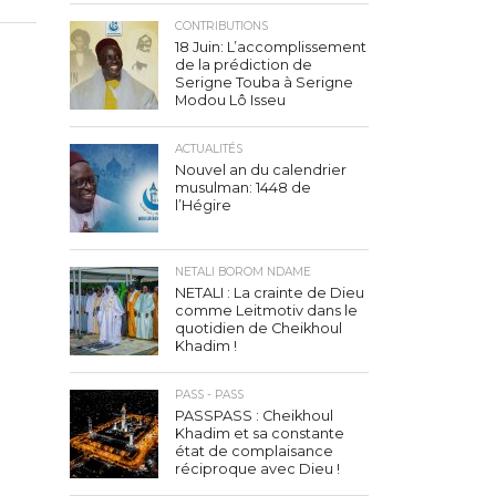
CONTRIBUTIONS
18 Juin: L’accomplissement
de la prédiction de
Serigne Touba à Serigne
Modou Lô Isseu
ACTUALITÉS
Nouvel an du calendrier
musulman: 1448 de
l’Hégire
NETALI BOROM NDAME
NETALI : La crainte de Dieu
comme Leitmotiv dans le
quotidien de Cheikhoul
Khadim !
PASS - PASS
PASSPASS : Cheikhoul
Khadim et sa constante
état de complaisance
réciproque avec Dieu !