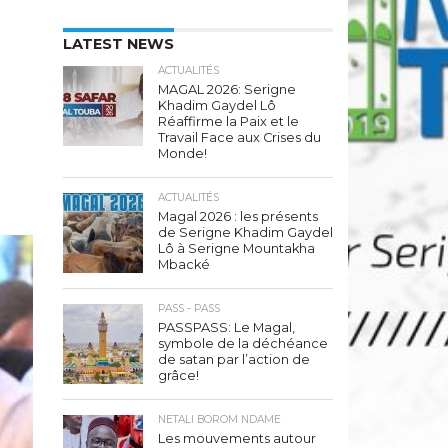
LATEST NEWS
ACTUALITÉS
MAGAL 2026: Serigne
Khadim Gaydel Lô
Réaffirme la Paix et le
Travail Face aux Crises du
Monde!
ACTUALITÉS
Magal 2026 : les présents
de Serigne Khadim Gaydel
Lô à Serigne Mountakha
Mbacké
PASS - PASS
PASSPASS: Le Magal,
symbole de la déchéance
de satan par l’action de
grâce!
NETALI BOROM NDAME
Les mouvements autour