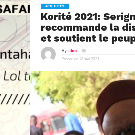
ACTUALITÉS
Korité 2021: Serig
recommande la dis
et soutient le peup
By
admin
Posted on
13 mai 2021