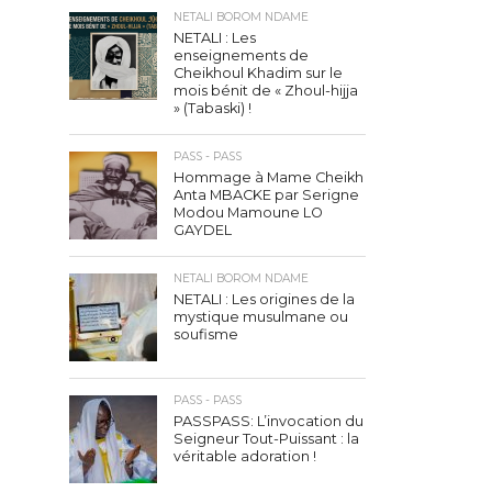
NETALI BOROM NDAME
NETALI : Les
enseignements de
Cheikhoul Khadim sur le
mois bénit de « Zhoul-hijja
» (Tabaski) !
PASS - PASS
Hommage à Mame Cheikh
Anta MBACKE par Serigne
Modou Mamoune LO
GAYDEL
NETALI BOROM NDAME
NETALI : Les origines de la
mystique musulmane ou
soufisme
PASS - PASS
PASSPASS: L’invocation du
Seigneur Tout-Puissant : la
véritable adoration !