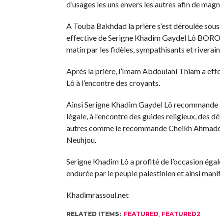
d’usages les uns envers les autres afin de magni
A Touba Bakhdad la prière s’est déroulée sous
effective de Serigne Khadim Gaydel Lô BOROM
matin par les fidèles, sympathisants et riverain
Après la prière, l’Imam Abdoulahi Thiam a eff
Lô à l’encontre des croyants.
Ainsi Serigne Khadim Gaydel Lô recommande aux
légale, à l’encontre des guides religieux, des d
autres comme le recommande Cheikh Ahmadou 
Neuhjou.
Serigne Khadim Lô a profité de l’occasion éga
endurée par le peuple palestinien et ainsi man
Khadimrassoul.net
RELATED ITEMS:
FEATURED
,
FEATURED2