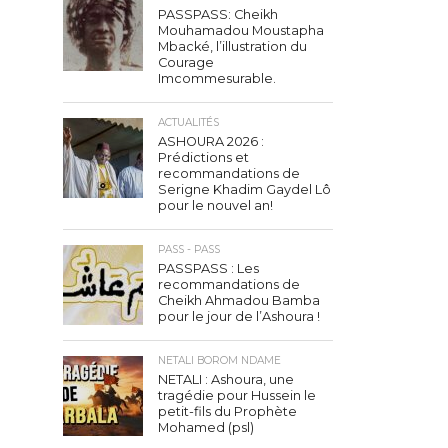
PASSPASS: Cheikh
Mouhamadou Moustapha
Mbacké, l’illustration du
Courage
Imcommesurable.
ACTUALITÉS
ASHOURA 2026 :
Prédictions et
recommandations de
Serigne Khadim Gaydel Lô
pour le nouvel an!
PASS - PASS
PASSPASS : Les
recommandations de
Cheikh Ahmadou Bamba
pour le jour de l’Ashoura !
NETALI BOROM NDAME
NETALI : Ashoura, une
tragédie pour Hussein le
petit-fils du Prophète
Mohamed (psl)