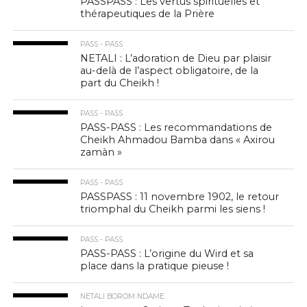
PASSPASS : Les vertus spirituelles et
thérapeutiques de la Prière
PASS - PASS
NETALI : L’adoration de Dieu par plaisir
au-delà de l’aspect obligatoire, de la
part du Cheikh !
PASS - PASS
PASS-PASS : Les recommandations de
Cheikh Ahmadou Bamba dans « Axirou
zamàn »
PASS - PASS
PASSPASS : 11 novembre 1902, le retour
triomphal du Cheikh parmi les siens !
PASS - PASS
PASS-PASS : L’origine du Wird et sa
place dans la pratique pieuse !
NETALI BOROM NDAME