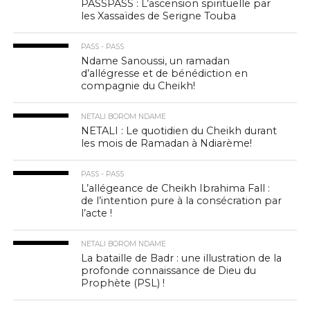
PASSPASS : L’ascension spirituelle par
les Xassaïdes de Serigne Touba
PASS - PASS
Ndame Sanoussi, un ramadan
d’allégresse et de bénédiction en
compagnie du Cheikh!
NETALI BOROM NDAME
NETALI : Le quotidien du Cheikh durant
les mois de Ramadan à Ndiarème!
PASS - PASS
L’allégeance de Cheikh Ibrahima Fall :
de l’intention pure à la consécration par
l’acte !
NETALI BOROM NDAME
La bataille de Badr : une illustration de la
profonde connaissance de Dieu du
Prophète (PSL) !