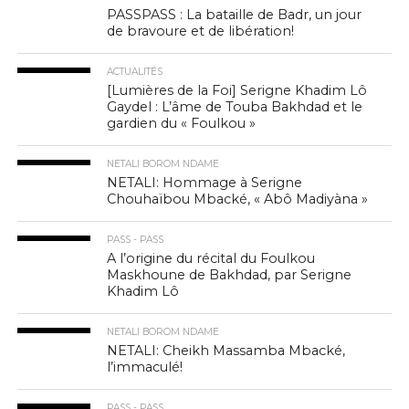
PASSPASS : La bataille de Badr, un jour
de bravoure et de libération!
ACTUALITÉS
[Lumières de la Foi] Serigne Khadim Lô
Gaydel : L’âme de Touba Bakhdad et le
gardien du « Foulkou »
NETALI BOROM NDAME
NETALI: Hommage à Serigne
Chouhaïbou Mbacké, « Abô Madiyàna »
PASS - PASS
A l’origine du récital du Foulkou
Maskhoune de Bakhdad, par Serigne
Khadim Lô
NETALI BOROM NDAME
NETALI: Cheikh Massamba Mbacké,
l’immaculé!
PASS - PASS