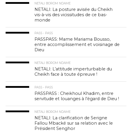
NETALI BOROM NDAME
NETALI: La posture avisée du Cheikh
vis-à-vis des vicissitudes de ce bas-
monde
PASS - PASS
PASSPASS: Mame Mariama Bousso,
entre accomplissement et voisinage de
Dieu
NETALI BOROM NDAME
NETALI: L’attitude imperturbable du
Cheikh face à toute épreuve !
PASS - PASS
PASSPASS : Cheikhoul Khadim, entre
servitude et louanges à l’égard de Dieu !
NETALI BOROM NDAME
NETALI: La clarification de Serigne
Fallou Mbacké sur sa relation avec le
Président Senghor