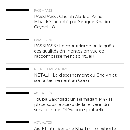
PASS - PASS
PASSPASS : Cheikh Abdoul Ahad
Mbacké raconté par Serigne Khadim
Gaydel Lô!
PASS - PASS
PASSPASS : Le mouridisme ou la quête
des qualités éminentes en vue de
l’accomplissement spirituel !
NETALI BOROM NDAME
NETALI : Le discernement du Cheikh et
son attachement au Coran !
ACTUALITÉS
Touba Bakhdad : un Ramadan 1447 H
placé sous le sceau de la ferveur, du
service et de l’élévation spirituelle
ACTUALITÉS
Aïd El-Fitr : Serigne Khadim Lô exhorte