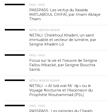
PASS - PASS
PASSPASS: Les vertus du Xassida
MATLABOUL CHIFAÎ, par Imam Ablaye
Thiam
NETALI BOROM NDAME
NETALI: Cheikhoul Khadim, un saint
immuable et vecteur de lumière, par
Serigne Khadim Lô
PASS - PASS
Focus sur la vie et l’oeuvre de Serigne
Fallou Mbacké, par Serigne Bouchra
Samb
NETALI BOROM NDAME
NETALI : « Al Isrâ wal-Miʿrâj » ou le
Voyage Nocturne et l’Ascension du
Prophète Mouḥammad (PSL)
PASS - PASS
PASSPASS : Les périples du Cheikh