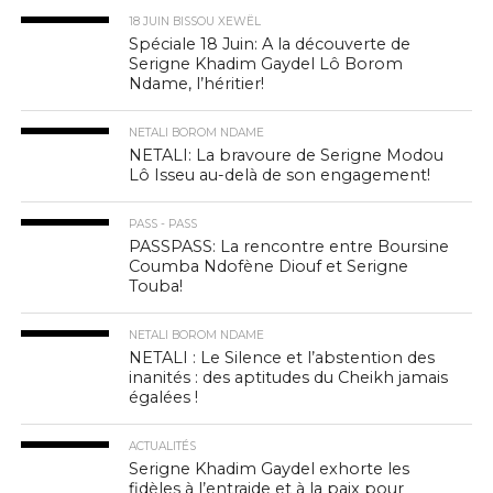
18 JUIN BISSOU XEWËL
Spéciale 18 Juin: A la découverte de
Serigne Khadim Gaydel Lô Borom
Ndame, l’héritier!
NETALI BOROM NDAME
NETALI: La bravoure de Serigne Modou
Lô Isseu au-delà de son engagement!
PASS - PASS
PASSPASS: La rencontre entre Boursine
Coumba Ndofène Diouf et Serigne
Touba!
NETALI BOROM NDAME
NETALI : Le Silence et l’abstention des
inanités : des aptitudes du Cheikh jamais
égalées !
ACTUALITÉS
Serigne Khadim Gaydel exhorte les
fidèles à l’entraide et à la paix pour