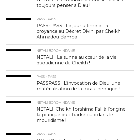
toujours penser à Dieu !
PASS - PASS
PASS-PASS : Le jour ultime et la
croyance au Décret Divin, par Cheikh
Ahmadou Bamba
NETALI BOROM NDAME
NETALI : La sunna au cœur de la vie
quotidienne du Cheikh !
PASS - PASS
PASSPASS : L’invocation de Dieu, une
matérialisation de la foi authentique !
NETALI BOROM NDAME
NETALI: Cheikh Ibrahima Fall à l’origine
la pratique du « barkélou » dans le
mouridisme !
PASS - PASS