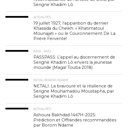
Serigne Khadim Lô
ACTUALITÉS
19 juillet 1927, l’apparition du dernier
Khassida du Cheikh: « Khatimatoul
Mounajati » ou le Couronnement De La
Prière Fervente!
PASS - PASS
PASSPASS: L’appel au discernement de
Serigne Khadim Lô envers la jeunesse
mouride (Magal Touba 2018)
NETALI BOROM NDAME
NETALI: La bravoure et la résilience de
Serigne Mouhamadou Moustapha, par
Serigne Khadim Lô
ACTUALITÉS
Ashoura Bakhdad 1447H-2025:
Prédiction et Offrandes recommandées
par Borom Ndame