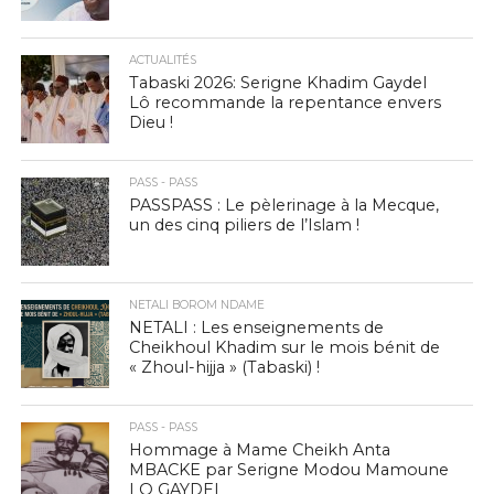
ACTUALITÉS
Tabaski 2026: Serigne Khadim Gaydel
Lô recommande la repentance envers
Dieu !
PASS - PASS
PASSPASS : Le pèlerinage à la Mecque,
un des cinq piliers de l’Islam !
NETALI BOROM NDAME
NETALI : Les enseignements de
Cheikhoul Khadim sur le mois bénit de
« Zhoul-hijja » (Tabaski) !
PASS - PASS
Hommage à Mame Cheikh Anta
MBACKE par Serigne Modou Mamoune
LO GAYDEL