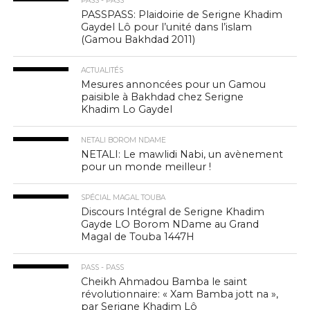
PASS - PASS
PASSPASS: Plaidoirie de Serigne Khadim
Gaydel Lô pour l’unité dans l’islam
(Gamou Bakhdad 2011)
ACTUALITÉS
Mesures annoncées pour un Gamou
paisible à Bakhdad chez Serigne
Khadim Lo Gaydel
NETALI BOROM NDAME
NETALI: Le mawlidi Nabi, un avènement
pour un monde meilleur !
SPÉCIAL MAGAL TOUBA
Discours Intégral de Serigne Khadim
Gayde LO Borom NDame au Grand
Magal de Touba 1447H
PASS - PASS
Cheikh Ahmadou Bamba le saint
révolutionnaire: « Xam Bamba jott na »,
par Serigne Khadim Lô