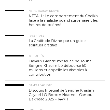
Lô
NETALI BOROM NDAME
NETALI : Le comportement du Cheikh
face à la maladie quand survenaient les
heures de prières!
PASS - PASS
La Gratitude Divine par un guide
spirituel gratifié!
ACTUALITÉS
Travaux Grande mosquée de Touba :
Serigne Khadim Lô débourse 50
millions et appelle les disciples à
contribution
GAMOU BAKHDAD
Discours Intégral de Serigne Khadim
Gaydel LO Borom Ndame – Gamou
Bakhdad 2025 – 1447H