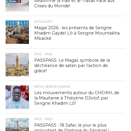
Réaffirme la Paix et le Travail Face aux
Crises du Monde!
ACTUALITÉS
Magal 2026 : les présents de Serigne
Khadim Gaydel Lô à Serigne Mountakha
Mbacké
PASS - PASS
PASSPASS: Le Magal, symbole de la
déchéance de satan par l’action de
grâce!
NETALI BOROM NDAME
Les mouvements autour du CHEIKH, de
la Mauitanie à Thiéyène DJolof, par
Serigne Khadim Lô!
PASS - PASS
PASSPASS : 18 Safar, le jour le plus
important de l’histoire du Sénégal !