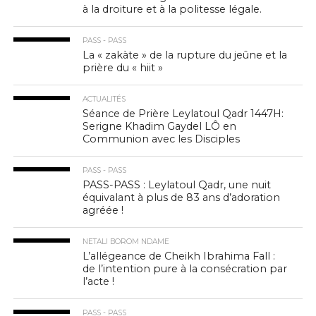
à la droiture et à la politesse légale.
PASS - PASS
La « zakàte » de la rupture du jeûne et la
prière du « hiit »
ACTUALITÉS
Séance de Prière Leylatoul Qadr 1447H:
Serigne Khadim Gaydel LÔ en
Communion avec les Disciples
PASS - PASS
PASS-PASS : Leylatoul Qadr, une nuit
équivalant à plus de 83 ans d’adoration
agréée !
NETALI BOROM NDAME
L’allégeance de Cheikh Ibrahima Fall :
de l’intention pure à la consécration par
l’acte !
PASS - PASS