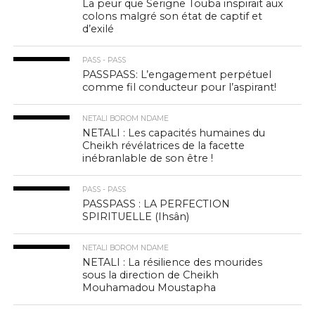
La peur que Serigne Touba inspirait aux
colons malgré son état de captif et
d’exilé
PASS - PASS
PASSPASS: L’engagement perpétuel
comme fil conducteur pour l’aspirant!
NETALI BOROM NDAME
NETALI : Les capacités humaines du
Cheikh révélatrices de la facette
inébranlable de son être !
PASS - PASS
PASSPASS : LA PERFECTION
SPIRITUELLE (Ihsân)
NETALI BOROM NDAME
NETALI : La résilience des mourides
sous la direction de Cheikh
Mouhamadou Moustapha