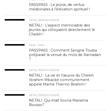
PASSPASS : Le jeûne, de vertus
médicinales à l’élévation spirituel !
NETALI BOROM NDAME
NETALI : L’aspect mémorable des
jeunes qui côtoyaient directement le
Cheikh !
PASS - PASS
PASSPASS : Comment Serigne Touba
préparait la venue du mois de Ramadan
?
NETALI BOROM NDAME
NETALI : La vie et l’œuvre du Cheikh
Ibrahim Mbacké communément
appelé Mame Thierno Birahim !
NETALI BOROM NDAME
NETALI: Qui était Soxna Mariama
Bousso?