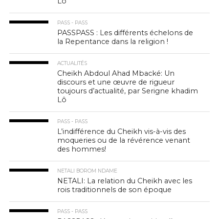
Lô
PASS - PASS
PASSPASS : Les différents échelons de
la Repentance dans la religion !
ACTUALITÉS
Cheikh Abdoul Ahad Mbacké: Un
discours et une œuvre de rigueur
toujours d’actualité, par Serigne khadim
Lô
PASS - PASS
L’indifférence du Cheikh vis-à-vis des
moqueries ou de la révérence venant
des hommes!
NETALI BOROM NDAME
NETALI: La relation du Cheikh avec les
rois traditionnels de son époque
PASS - PASS