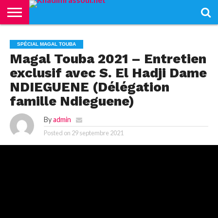
ACCUEIL
KHADIMRASSOUL
LE
ACTUALITÉS
CONTRIBUTIONS
PASS
NETALI
L’ISLAM
VIDÉOS
SPÉCIAL MAGAL TOUBA
MOURIDISME
–
BOROM
PASS
NDAME
Magal Touba 2021 – Entretien
exclusif avec S. El Hadji Dame
NDIEGUENE (Délégation
famille Ndieguene)
By
admin
Posted on
29 septembre 2021