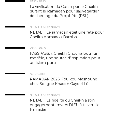
PASS - PASS
La vivification du Coran par le Cheikh
durant le Ramadan pour sauvegarder
de l’héritage du Prophète (PSL)
NETALI BOROM NDAME
NETALI : Le ramadan était une fête pour
Cheikh Ahmadou Bamba!
PASS - PASS
PASSPASS: « Cheikh Chouhaïbou : un
modèle, une source d’inspiration pour
un Islam pur »
ACTUALITÉS
RAMADAN 2025: Foulkou Mashoune
chez Serigne Khadim Gaydel Lô
NETALI BOROM NDAME
NETALI : La fidélité du Cheikh à son
engagement envers DIEU à travers le
Ramadan !