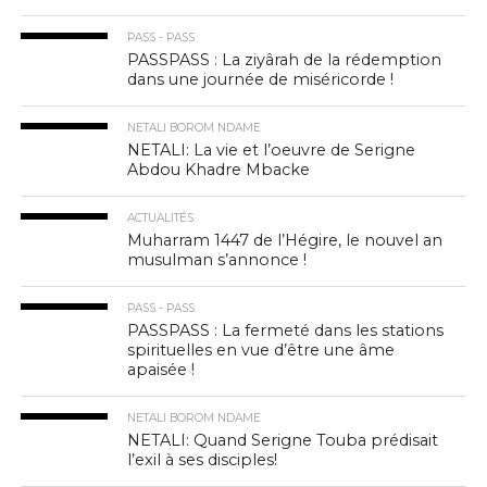
PASS - PASS
PASSPASS : La ziyârah de la rédemption
dans une journée de miséricorde !
NETALI BOROM NDAME
NETALI: La vie et l’oeuvre de Serigne
Abdou Khadre Mbacke
ACTUALITÉS
Muharram 1447 de l’Hégire, le nouvel an
musulman s’annonce !
PASS - PASS
PASSPASS : La fermeté dans les stations
spirituelles en vue d’être une âme
apaisée !
NETALI BOROM NDAME
NETALI: Quand Serigne Touba prédisait
l’exil à ses disciples!