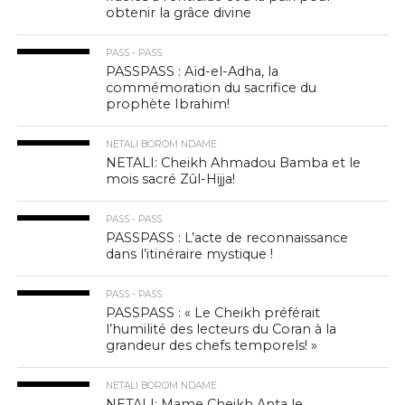
obtenir la grâce divine
PASS - PASS
PASSPASS : Aïd-el-Adha, la
commémoration du sacrifice du
prophète Ibrahim!
NETALI BOROM NDAME
NETALI: Cheikh Ahmadou Bamba et le
mois sacré Zûl-Hijja!
PASS - PASS
PASSPASS : L’acte de reconnaissance
dans l’itinéraire mystique !
PASS - PASS
PASSPASS : « Le Cheikh préférait
l’humilité des lecteurs du Coran à la
grandeur des chefs temporels! »
NETALI BOROM NDAME
NETALI: Mame Cheikh Anta le