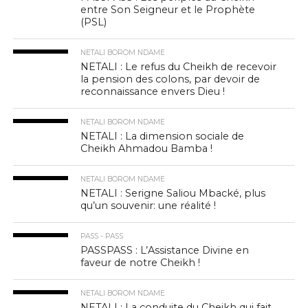
entre Son Seigneur et le Prophète
(PSL)
NETALI BOROM NDAME
NETALI : Le refus du Cheikh de recevoir
la pension des colons, par devoir de
reconnaissance envers Dieu !
NETALI BOROM NDAME
NETALI : La dimension sociale de
Cheikh Ahmadou Bamba !
NETALI BOROM NDAME
NETALI : Serigne Saliou Mbacké, plus
qu’un souvenir: une réalité !
PASS - PASS
PASSPASS : L’Assistance Divine en
faveur de notre Cheikh !
NETALI BOROM NDAME
NETALI : La conduite du Cheikh qui fait