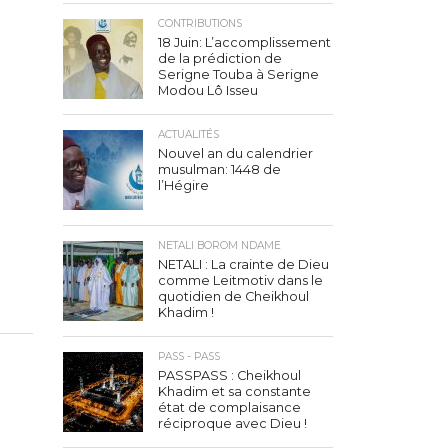
CONTRIBUTIONS
18 Juin: L’accomplissement
de la prédiction de
Serigne Touba à Serigne
Modou Lô Isseu
ACTUALITÉS
Nouvel an du calendrier
musulman: 1448 de
l’Hégire
NETALI BOROM NDAME
NETALI : La crainte de Dieu
comme Leitmotiv dans le
quotidien de Cheikhoul
Khadim !
PASS - PASS
PASSPASS : Cheikhoul
Khadim et sa constante
état de complaisance
réciproque avec Dieu !