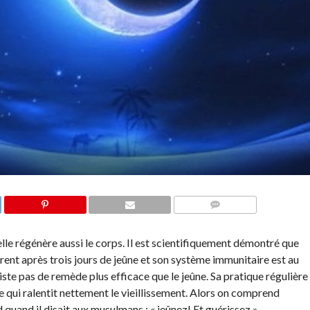
COMMENTS
lle régénère aussi le corps. Il est scientifiquement démontré que
rent après trois jours de jeûne et son système immunitaire est au
xiste pas de remède plus efficace que le jeûne. Sa pratique régulière
e qui ralentit nettement le vieillissement. Alors on comprend
and il disait aux musulmans : « jeûnez! Et guérissez »