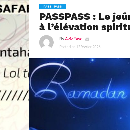
PASS - PASS
PASSPASS : Le jeû
à l’élévation spirit
By
Aziz Faye
Posted on
12 février 2026