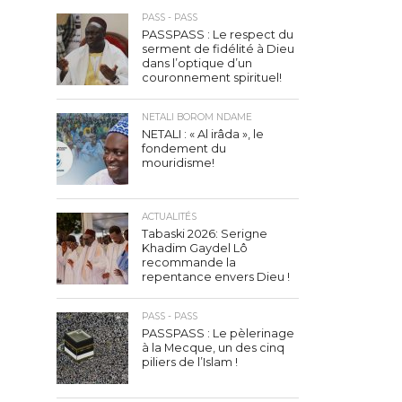
PASS - PASS
PASSPASS : Le respect du
serment de fidélité à Dieu
dans l’optique d’un
couronnement spirituel!
NETALI BOROM NDAME
NETALI : « Al irâda », le
fondement du
mouridisme!
ACTUALITÉS
Tabaski 2026: Serigne
Khadim Gaydel Lô
recommande la
repentance envers Dieu !
PASS - PASS
PASSPASS : Le pèlerinage
à la Mecque, un des cinq
piliers de l’Islam !