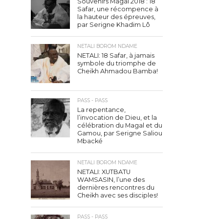
Souvenirs Magal 2018 : 18
Safar, une récompence à
la hauteur des épreuves,
par Serigne Khadim Lô
NETALI BOROM NDAME
NETALI: 18 Safar, à jamais
symbole du triomphe de
Cheikh Ahmadou Bamba!
PASS - PASS
La repentance,
l’invocation de Dieu, et la
célébration du Magal et du
Gamou, par Serigne Saliou
Mbacké
NETALI BOROM NDAME
NETALI: XUTBATU
WAMSASIN, l’une des
dernières rencontres du
Cheikh avec ses disciples!
PASS - PASS