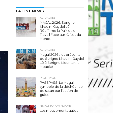
LATEST NEWS
ACTUALITÉS
MAGAL 2026: Serigne
Khadim Gaydel Lô
Réaffirme la Paix et le
Travail Face aux Crises du
Monde!
ACTUALITÉS
Magal 2026 : les présents
de Serigne Khadim Gaydel
Lô à Serigne Mountakha
Mbacké
PASS - PASS
PASSPASS: Le Magal,
symbole de la déchéance
de satan par l’action de
grâce!
NETALI BOROM NDAME
Les mouvements autour