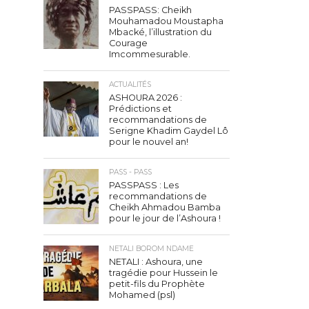
PASSPASS: Cheikh
Mouhamadou Moustapha
Mbacké, l’illustration du
Courage
Imcommesurable.
ACTUALITÉS
ASHOURA 2026 :
Prédictions et
recommandations de
Serigne Khadim Gaydel Lô
pour le nouvel an!
PASS - PASS
PASSPASS : Les
recommandations de
Cheikh Ahmadou Bamba
pour le jour de l’Ashoura !
NETALI BOROM NDAME
NETALI : Ashoura, une
tragédie pour Hussein le
petit-fils du Prophète
Mohamed (psl)