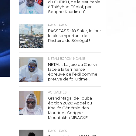
du CHEIKH, de la Mauitanie
à Thiéyène DJolof, par
Serigne Khadim Lô!
PASS - PASS
PASSPASS : 18 Safar, le jour
le plus important de
l’histoire du Sénégal !
NETALI BOROM NDAME
NETALI : La joie du Cheikh
face à la terrifiante
épreuve de l’exil comme
preuve de foi ultime !
ACTUALITÉS
Grand Magal de Touba
édition 2026: Appel du
Khalife Générale des
Mourides Serigne
Mountakha MBACKE
PASS - PASS