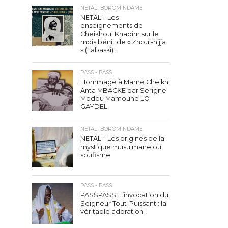
NETALI BOROM NDAME
NETALI : Les
enseignements de
Cheikhoul Khadim sur le
mois bénit de « Zhoul-hijja
» (Tabaski) !
PASS - PASS
Hommage à Mame Cheikh
Anta MBACKE par Serigne
Modou Mamoune LO
GAYDEL
NETALI BOROM NDAME
NETALI : Les origines de la
mystique musulmane ou
soufisme
PASS - PASS
PASSPASS: L’invocation du
Seigneur Tout-Puissant : la
véritable adoration !