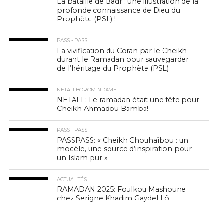
La bataille de Badr : une illustration de la
profonde connaissance de Dieu du
Prophète (PSL) !
PASS - PASS
La vivification du Coran par le Cheikh
durant le Ramadan pour sauvegarder
de l’héritage du Prophète (PSL)
NETALI BOROM NDAME
NETALI : Le ramadan était une fête pour
Cheikh Ahmadou Bamba!
PASS - PASS
PASSPASS: « Cheikh Chouhaïbou : un
modèle, une source d’inspiration pour
un Islam pur »
ACTUALITÉS
RAMADAN 2025: Foulkou Mashoune
chez Serigne Khadim Gaydel Lô