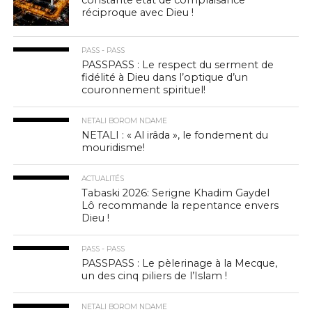
constante état de complaisance
réciproque avec Dieu !
PASS - PASS
PASSPASS : Le respect du serment de
fidélité à Dieu dans l’optique d’un
couronnement spirituel!
NETALI BOROM NDAME
NETALI : « Al irâda », le fondement du
mouridisme!
ACTUALITÉS
Tabaski 2026: Serigne Khadim Gaydel
Lô recommande la repentance envers
Dieu !
PASS - PASS
PASSPASS : Le pèlerinage à la Mecque,
un des cinq piliers de l’Islam !
NETALI BOROM NDAME