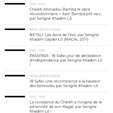
PASS - PASS
Cheikh Ahmadou Bamba le saint
révolutionnaire: « Xam Bamba jott na »,
par Serigne Khadim Lô
NETALI BOROM NDAME
NETALI: Les dons de l’exil, par Serigne
Khadim Gaydel Lô (MAGAL 2011)
PASS - PASS
PASSPASS : 18 Safar, jour de déclaration
d’indépendance par Serigne Khadim Lô
!
NETALI BOROM NDAME
18 Safar, une récompence à la hauteur
des épreuves, par Serigne Khadim Lô
PASS - PASS
La constance du Cheikh à l’origine de la
pérennité de son Magal, par Serigne
Khadim Lô !