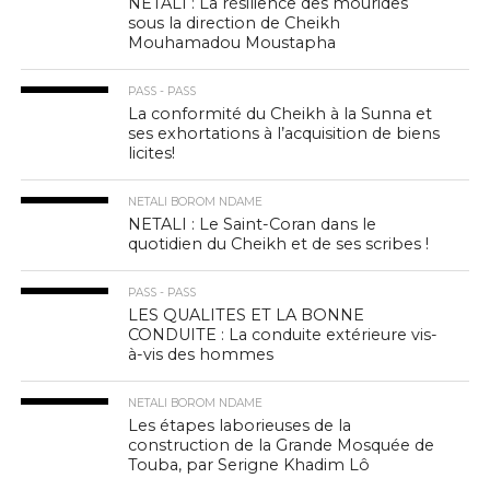
NETALI : La résilience des mourides
sous la direction de Cheikh
Mouhamadou Moustapha
PASS - PASS
La conformité du Cheikh à la Sunna et
ses exhortations à l’acquisition de biens
licites!
NETALI BOROM NDAME
NETALI : Le Saint-Coran dans le
quotidien du Cheikh et de ses scribes !
PASS - PASS
LES QUALITES ET LA BONNE
CONDUITE : La conduite extérieure vis-
à-vis des hommes
NETALI BOROM NDAME
Les étapes laborieuses de la
construction de la Grande Mosquée de
Touba, par Serigne Khadim Lô