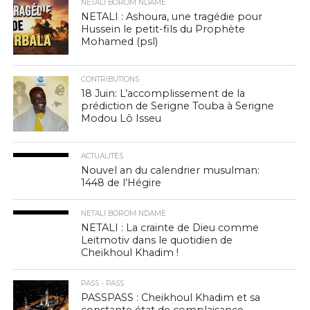
NETALI BOROM NDAME
NETALI : Ashoura, une tragédie pour
Hussein le petit-fils du Prophète
Mohamed (psl)
CONTRIBUTIONS
18 Juin: L’accomplissement de la
prédiction de Serigne Touba à Serigne
Modou Lô Isseu
ACTUALITÉS
Nouvel an du calendrier musulman:
1448 de l’Hégire
NETALI BOROM NDAME
NETALI : La crainte de Dieu comme
Leitmotiv dans le quotidien de
Cheikhoul Khadim !
PASS - PASS
PASSPASS : Cheikhoul Khadim et sa