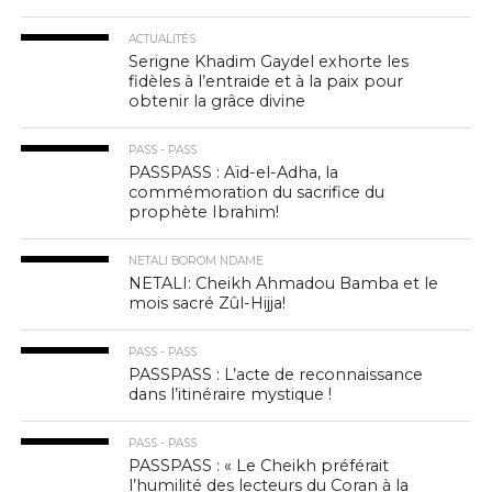
ACTUALITÉS
Serigne Khadim Gaydel exhorte les
fidèles à l’entraide et à la paix pour
obtenir la grâce divine
PASS - PASS
PASSPASS : Aïd-el-Adha, la
commémoration du sacrifice du
prophète Ibrahim!
NETALI BOROM NDAME
NETALI: Cheikh Ahmadou Bamba et le
mois sacré Zûl-Hijja!
PASS - PASS
PASSPASS : L’acte de reconnaissance
dans l’itinéraire mystique !
PASS - PASS
PASSPASS : « Le Cheikh préférait
l’humilité des lecteurs du Coran à la