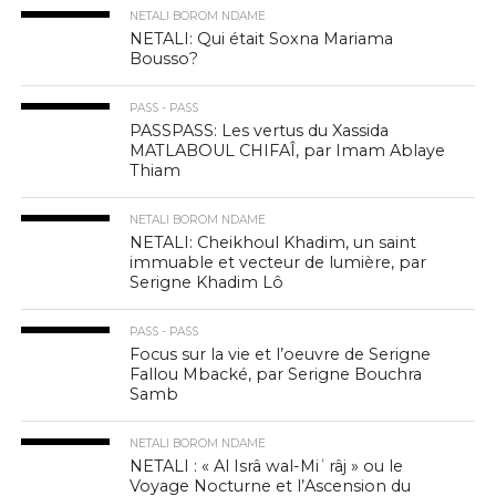
NETALI BOROM NDAME
NETALI: Qui était Soxna Mariama
Bousso?
PASS - PASS
PASSPASS: Les vertus du Xassida
MATLABOUL CHIFAÎ, par Imam Ablaye
Thiam
NETALI BOROM NDAME
NETALI: Cheikhoul Khadim, un saint
immuable et vecteur de lumière, par
Serigne Khadim Lô
PASS - PASS
Focus sur la vie et l’oeuvre de Serigne
Fallou Mbacké, par Serigne Bouchra
Samb
NETALI BOROM NDAME
NETALI : « Al Isrâ wal-Miʿrâj » ou le
Voyage Nocturne et l’Ascension du