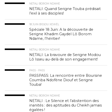
NETALI BOROM NDAME
NETALI: Quand Serigne Touba prédisait
l’exil à ses disciples!
18 JUIN BISSOU XEWËL
Spéciale 18 Juin: A la découverte de
Serigne Khadim Gaydel Lô Borom
Ndame, l’héritier!
NETALI BOROM NDAME
NETALI: La bravoure de Serigne Modou
Lô Isseu au-delà de son engagement!
PASS - PASS
PASSPASS: La rencontre entre Boursine
Coumba Ndofène Diouf et Serigne
Touba!
NETALI BOROM NDAME
NETALI : Le Silence et l’abstention des
inanités : des aptitudes du Cheikh jamais
égalées !