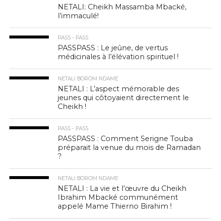
NETALI: Cheikh Massamba Mbacké,
l’immaculé!
PASS - PASS
PASSPASS : Le jeûne, de vertus
médicinales à l’élévation spirituel !
NETALI BOROM NDAME
NETALI : L’aspect mémorable des
jeunes qui côtoyaient directement le
Cheikh !
PASS - PASS
PASSPASS : Comment Serigne Touba
préparait la venue du mois de Ramadan
?
NETALI BOROM NDAME
NETALI : La vie et l’œuvre du Cheikh
Ibrahim Mbacké communément
appelé Mame Thierno Birahim !