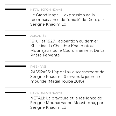
NETALI BOROM NDAME
Le Grand Magal : l’expression de la
reconnaissance de l’unicité de Dieu, par
Serigne Khadim Lô
ACTUALITÉS
19 juillet 1927, l’apparition du dernier
Khassida du Cheikh: « Khatimatoul
Mounajati » ou le Couronnement De La
Prière Fervente!
PASS - PASS
PASSPASS: L’appel au discernement de
Serigne Khadim Lô envers la jeunesse
mouride (Magal Touba 2018)
NETALI BOROM NDAME
NETALI: La bravoure et la résilience de
Serigne Mouhamadou Moustapha, par
Serigne Khadim Lô