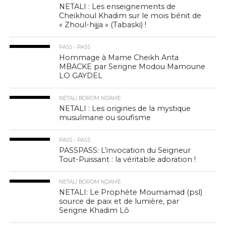
NETALI : Les enseignements de
Cheikhoul Khadim sur le mois bénit de
« Zhoul-hijja » (Tabaski) !
PASS - PASS
Hommage à Mame Cheikh Anta
MBACKE par Serigne Modou Mamoune
LO GAYDEL
NETALI BOROM NDAME
NETALI : Les origines de la mystique
musulmane ou soufisme
PASS - PASS
PASSPASS: L’invocation du Seigneur
Tout-Puissant : la véritable adoration !
NETALI BOROM NDAME
NETALI: Le Prophète Moumamad (psl)
source de paix et de lumière, par
Serigne Khadim Lô