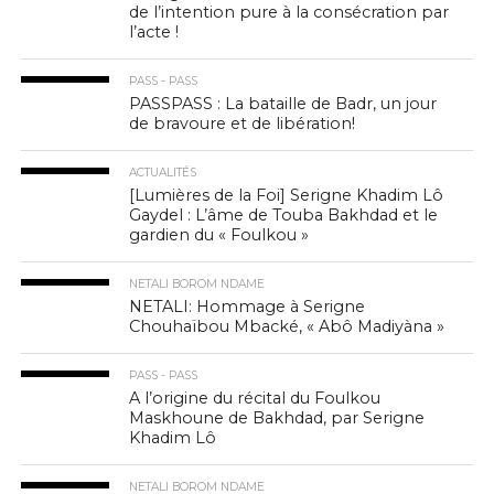
de l’intention pure à la consécration par
l’acte !
PASS - PASS
PASSPASS : La bataille de Badr, un jour
de bravoure et de libération!
ACTUALITÉS
[Lumières de la Foi] Serigne Khadim Lô
Gaydel : L’âme de Touba Bakhdad et le
gardien du « Foulkou »
NETALI BOROM NDAME
NETALI: Hommage à Serigne
Chouhaïbou Mbacké, « Abô Madiyàna »
PASS - PASS
A l’origine du récital du Foulkou
Maskhoune de Bakhdad, par Serigne
Khadim Lô
NETALI BOROM NDAME