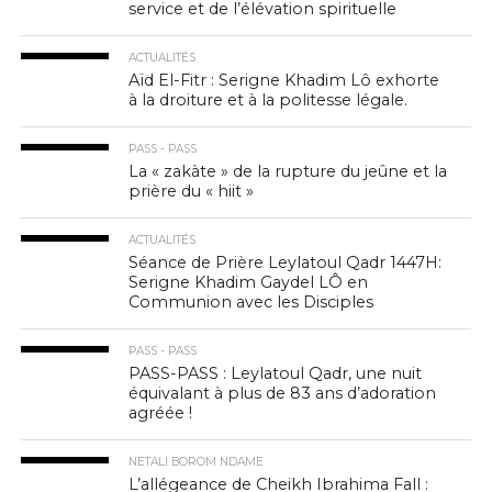
service et de l’élévation spirituelle
ACTUALITÉS
Aïd El-Fitr : Serigne Khadim Lô exhorte
à la droiture et à la politesse légale.
PASS - PASS
La « zakàte » de la rupture du jeûne et la
prière du « hiit »
ACTUALITÉS
Séance de Prière Leylatoul Qadr 1447H:
Serigne Khadim Gaydel LÔ en
Communion avec les Disciples
PASS - PASS
PASS-PASS : Leylatoul Qadr, une nuit
équivalant à plus de 83 ans d’adoration
agréée !
NETALI BOROM NDAME
L’allégeance de Cheikh Ibrahima Fall :