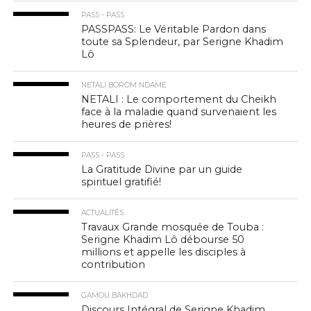
PASS - PASS
PASSPASS: Le Véritable Pardon dans
toute sa Splendeur, par Serigne Khadim
Lô
NETALI BOROM NDAME
NETALI : Le comportement du Cheikh
face à la maladie quand survenaient les
heures de prières!
PASS - PASS
La Gratitude Divine par un guide
spirituel gratifié!
ACTUALITÉS
Travaux Grande mosquée de Touba :
Serigne Khadim Lô débourse 50
millions et appelle les disciples à
contribution
GAMOU BAKHDAD
Discours Intégral de Serigne Khadim