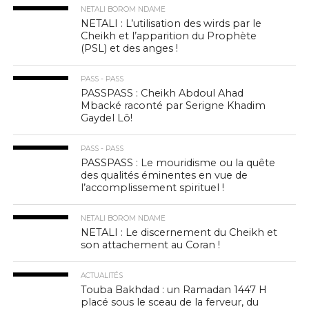
NETALI BOROM NDAME
NETALI : L’utilisation des wirds par le
Cheikh et l’apparition du Prophète
(PSL) et des anges !
PASS - PASS
PASSPASS : Cheikh Abdoul Ahad
Mbacké raconté par Serigne Khadim
Gaydel Lô!
PASS - PASS
PASSPASS : Le mouridisme ou la quête
des qualités éminentes en vue de
l’accomplissement spirituel !
NETALI BOROM NDAME
NETALI : Le discernement du Cheikh et
son attachement au Coran !
ACTUALITÉS
Touba Bakhdad : un Ramadan 1447 H
placé sous le sceau de la ferveur, du