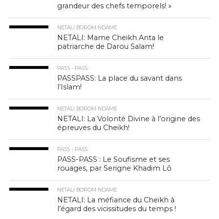
grandeur des chefs temporels! »
NETALI BOROM NDAME
NETALI: Mame Cheikh Anta le
patriarche de Darou Salam!
PASS - PASS
PASSPASS: La place du savant dans
l’Islam!
NETALI BOROM NDAME
NETALI: La Volonté Divine à l’origine des
épreuves du Cheikh!
PASS - PASS
PASS-PASS : Le Soufisme et ses
rouages, par Serigne Khadim Lô
NETALI BOROM NDAME
NETALI: La méfiance du Cheikh à
l’égard des vicissitudes du temps !