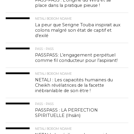
PASS-PASS : L’origine du Wird et sa
place dans la pratique pieuse !
NETALI BOROM NDAME
La peur que Serigne Touba inspirait aux
colons malgré son état de captif et
d’exilé
PASS - PASS
PASSPASS: L’engagement perpétuel
comme fil conducteur pour l’aspirant!
NETALI BOROM NDAME
NETALI : Les capacités humaines du
Cheikh révélatrices de la facette
inébranlable de son être !
PASS - PASS
PASSPASS : LA PERFECTION
SPIRITUELLE (Ihsân)
NETALI BOROM NDAME