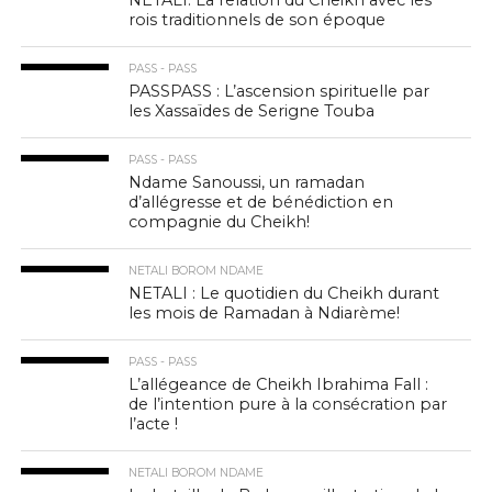
NETALI: La relation du Cheikh avec les
rois traditionnels de son époque
PASS - PASS
PASSPASS : L’ascension spirituelle par
les Xassaïdes de Serigne Touba
PASS - PASS
Ndame Sanoussi, un ramadan
d’allégresse et de bénédiction en
compagnie du Cheikh!
NETALI BOROM NDAME
NETALI : Le quotidien du Cheikh durant
les mois de Ramadan à Ndiarème!
PASS - PASS
L’allégeance de Cheikh Ibrahima Fall :
de l’intention pure à la consécration par
l’acte !
NETALI BOROM NDAME