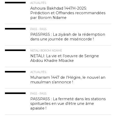
ACTUALITÉS
Ashoura Bakhdad 1447H-2025:
Prédiction et Offrandes recommandées
par Borom Ndame
PASS - PASS
PASSPASS : La ziyârah de la rédemption
dans une journée de miséricorde !
NETALI BOROM NDAME
NETALI: La vie et l’oeuvre de Serigne
Abdou Khadre Mbacke
ACTUALITÉS
Muharram 1447 de l’Hégire, le nouvel an
musulman s’annonce !
PASS - PASS
PASSPASS : La fermeté dans les stations
spirituelles en vue d’être une âme
apaisée !