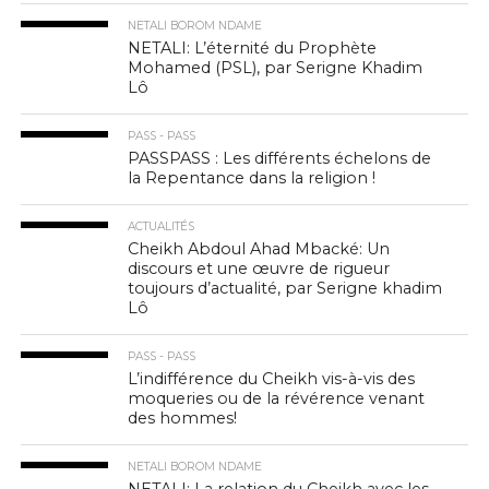
NETALI BOROM NDAME
NETALI: L’éternité du Prophète
Mohamed (PSL), par Serigne Khadim
Lô
PASS - PASS
PASSPASS : Les différents échelons de
la Repentance dans la religion !
ACTUALITÉS
Cheikh Abdoul Ahad Mbacké: Un
discours et une œuvre de rigueur
toujours d’actualité, par Serigne khadim
Lô
PASS - PASS
L’indifférence du Cheikh vis-à-vis des
moqueries ou de la révérence venant
des hommes!
NETALI BOROM NDAME