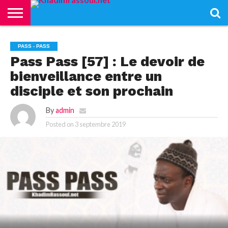
ACCUEIL
KHADIMRASSOUL
LE
ACTUALITÉS
CONTRIBUTIONS
PASS
NETALI
L’ISLAM
VIDÉOS
PASS - PASS
MOURIDISME
–
BOROM
PASS
NDAME
Pass Pass [57] : Le devoir de
bienveillance entre un
disciple et son prochain
By
admin
Posted on
3 septembre 2019