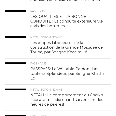
PASS - PASS
LES QUALITES ET LA BONNE
CONDUITE : La conduite extérieure vis-
à-vis des hommes
NETALI BOROM NDAME
Les étapes laborieuses de la
construction de la Grande Mosquée de
Touba, par Serigne Khadim Lô
PASS - PASS
PASSPASS: Le Véritable Pardon dans
toute sa Splendeur, par Serigne Khadim
Lô
NETALI BOROM NDAME
NETALI : Le comportement du Cheikh
face à la maladie quand survenaient les
heures de prières!
PASS - PASS