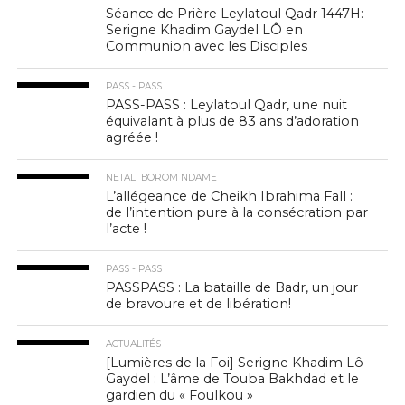
Séance de Prière Leylatoul Qadr 1447H:
Serigne Khadim Gaydel LÔ en
Communion avec les Disciples
PASS - PASS
PASS-PASS : Leylatoul Qadr, une nuit
équivalant à plus de 83 ans d’adoration
agréée !
NETALI BOROM NDAME
L’allégeance de Cheikh Ibrahima Fall :
de l’intention pure à la consécration par
l’acte !
PASS - PASS
PASSPASS : La bataille de Badr, un jour
de bravoure et de libération!
ACTUALITÉS
[Lumières de la Foi] Serigne Khadim Lô
Gaydel : L’âme de Touba Bakhdad et le
gardien du « Foulkou »