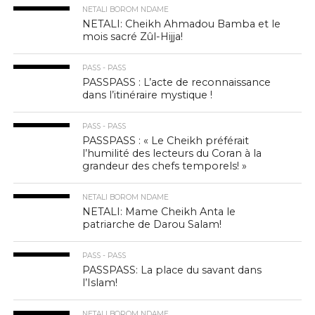
NETALI BOROM NDAME
NETALI: Cheikh Ahmadou Bamba et le
mois sacré Zûl-Hijja!
PASS - PASS
PASSPASS : L’acte de reconnaissance
dans l’itinéraire mystique !
PASS - PASS
PASSPASS : « Le Cheikh préférait
l’humilité des lecteurs du Coran à la
grandeur des chefs temporels! »
NETALI BOROM NDAME
NETALI: Mame Cheikh Anta le
patriarche de Darou Salam!
PASS - PASS
PASSPASS: La place du savant dans
l’Islam!
NETALI BOROM NDAME