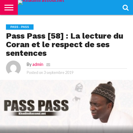
ACCUEIL
KHADIMRASSOUL
LE
ACTUALITÉS
CONTRIBUTIONS
PASS
NETALI
L’ISLAM
VIDÉOS
PASS - PASS
MOURIDISME
–
BOROM
PASS
NDAME
Pass Pass [58] : La lecture du
Coran et le respect de ses
sentences
By
admin
Posted on
3 septembre 2019