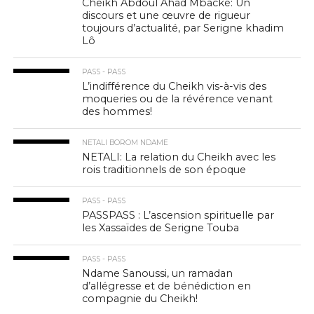
Cheikh Abdoul Ahad Mbacké: Un
discours et une œuvre de rigueur
toujours d’actualité, par Serigne khadim
Lô
PASS - PASS
L’indifférence du Cheikh vis-à-vis des
moqueries ou de la révérence venant
des hommes!
NETALI BOROM NDAME
NETALI: La relation du Cheikh avec les
rois traditionnels de son époque
PASS - PASS
PASSPASS : L’ascension spirituelle par
les Xassaïdes de Serigne Touba
PASS - PASS
Ndame Sanoussi, un ramadan
d’allégresse et de bénédiction en
compagnie du Cheikh!