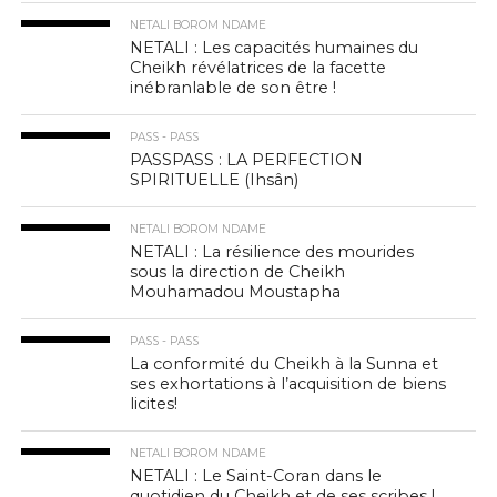
NETALI BOROM NDAME
NETALI : Les capacités humaines du
Cheikh révélatrices de la facette
inébranlable de son être !
PASS - PASS
PASSPASS : LA PERFECTION
SPIRITUELLE (Ihsân)
NETALI BOROM NDAME
NETALI : La résilience des mourides
sous la direction de Cheikh
Mouhamadou Moustapha
PASS - PASS
La conformité du Cheikh à la Sunna et
ses exhortations à l’acquisition de biens
licites!
NETALI BOROM NDAME
NETALI : Le Saint-Coran dans le
quotidien du Cheikh et de ses scribes !