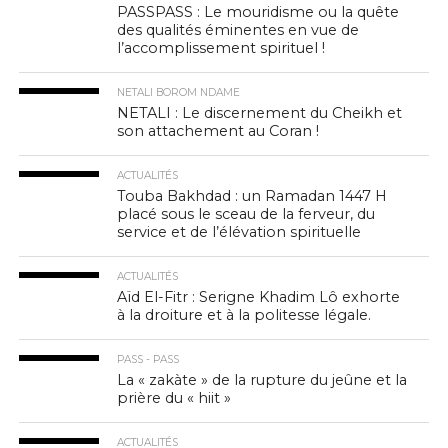
PASSPASS : Le mouridisme ou la quête
des qualités éminentes en vue de
l’accomplissement spirituel !
NETALI BOROM NDAME
NETALI : Le discernement du Cheikh et
son attachement au Coran !
ACTUALITÉS
Touba Bakhdad : un Ramadan 1447 H
placé sous le sceau de la ferveur, du
service et de l’élévation spirituelle
ACTUALITÉS
Aïd El-Fitr : Serigne Khadim Lô exhorte
à la droiture et à la politesse légale.
PASS - PASS
La « zakàte » de la rupture du jeûne et la
prière du « hiit »
ACTUALITÉS