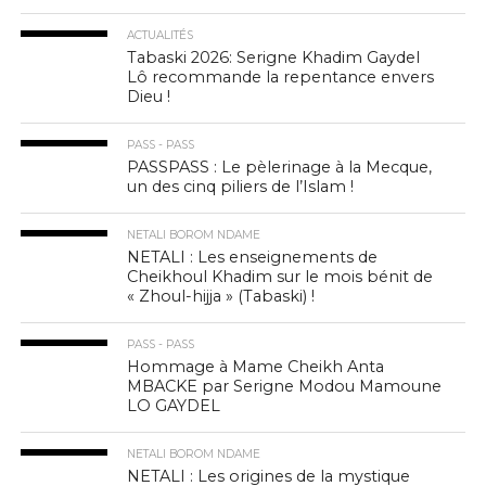
ACTUALITÉS
Tabaski 2026: Serigne Khadim Gaydel
Lô recommande la repentance envers
Dieu !
PASS - PASS
PASSPASS : Le pèlerinage à la Mecque,
un des cinq piliers de l’Islam !
NETALI BOROM NDAME
NETALI : Les enseignements de
Cheikhoul Khadim sur le mois bénit de
« Zhoul-hijja » (Tabaski) !
PASS - PASS
Hommage à Mame Cheikh Anta
MBACKE par Serigne Modou Mamoune
LO GAYDEL
NETALI BOROM NDAME
NETALI : Les origines de la mystique