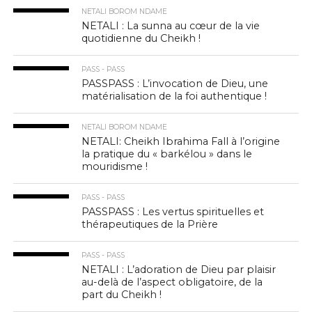
NETALI BOROM NDAME
NETALI : La sunna au cœur de la vie
quotidienne du Cheikh !
PASS - PASS
PASSPASS : L’invocation de Dieu, une
matérialisation de la foi authentique !
NETALI BOROM NDAME
NETALI: Cheikh Ibrahima Fall à l’origine
la pratique du « barkélou » dans le
mouridisme !
PASS - PASS
PASSPASS : Les vertus spirituelles et
thérapeutiques de la Prière
PASS - PASS
NETALI : L’adoration de Dieu par plaisir
au-delà de l’aspect obligatoire, de la
part du Cheikh !