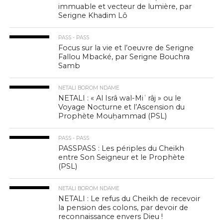
immuable et vecteur de lumière, par
Serigne Khadim Lô
PASS - PASS
Focus sur la vie et l’oeuvre de Serigne
Fallou Mbacké, par Serigne Bouchra
Samb
NETALI BOROM NDAME
NETALI : « Al Isrâ wal-Miʿrâj » ou le
Voyage Nocturne et l’Ascension du
Prophète Mouḥammad (PSL)
PASS - PASS
PASSPASS : Les périples du Cheikh
entre Son Seigneur et le Prophète
(PSL)
NETALI BOROM NDAME
NETALI : Le refus du Cheikh de recevoir
la pension des colons, par devoir de
reconnaissance envers Dieu !