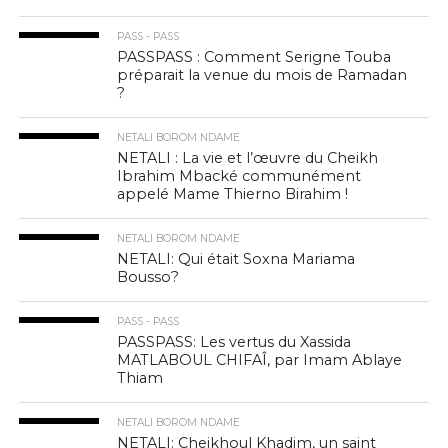
PASS - PASS
PASSPASS : Comment Serigne Touba
préparait la venue du mois de Ramadan
?
NETALI BOROM NDAME
NETALI : La vie et l’œuvre du Cheikh
Ibrahim Mbacké communément
appelé Mame Thierno Birahim !
NETALI BOROM NDAME
NETALI: Qui était Soxna Mariama
Bousso?
PASS - PASS
PASSPASS: Les vertus du Xassida
MATLABOUL CHIFAÎ, par Imam Ablaye
Thiam
NETALI BOROM NDAME
NETALI: Cheikhoul Khadim, un saint