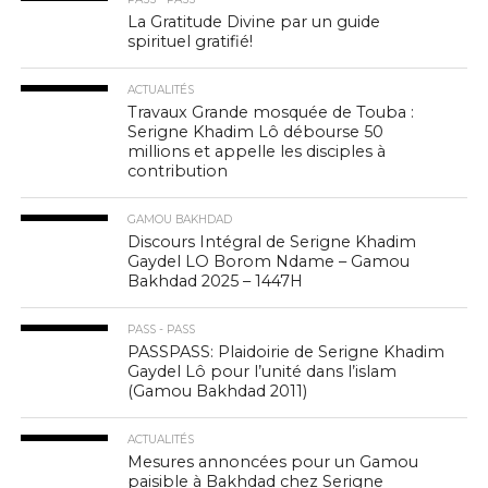
La Gratitude Divine par un guide
spirituel gratifié!
ACTUALITÉS
Travaux Grande mosquée de Touba :
Serigne Khadim Lô débourse 50
millions et appelle les disciples à
contribution
GAMOU BAKHDAD
Discours Intégral de Serigne Khadim
Gaydel LO Borom Ndame – Gamou
Bakhdad 2025 – 1447H
PASS - PASS
PASSPASS: Plaidoirie de Serigne Khadim
Gaydel Lô pour l’unité dans l’islam
(Gamou Bakhdad 2011)
ACTUALITÉS
Mesures annoncées pour un Gamou
paisible à Bakhdad chez Serigne