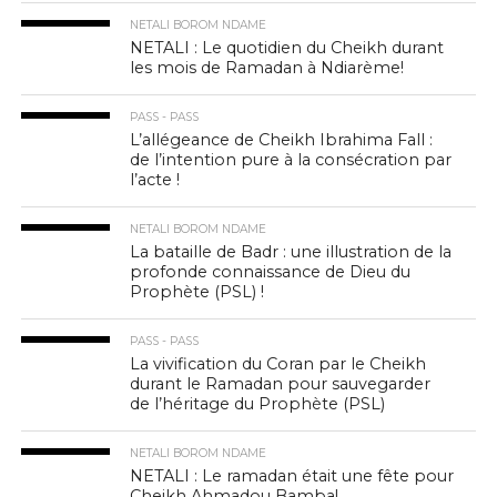
NETALI BOROM NDAME
NETALI : Le quotidien du Cheikh durant
les mois de Ramadan à Ndiarème!
PASS - PASS
L’allégeance de Cheikh Ibrahima Fall :
de l’intention pure à la consécration par
l’acte !
NETALI BOROM NDAME
La bataille de Badr : une illustration de la
profonde connaissance de Dieu du
Prophète (PSL) !
PASS - PASS
La vivification du Coran par le Cheikh
durant le Ramadan pour sauvegarder
de l’héritage du Prophète (PSL)
NETALI BOROM NDAME
NETALI : Le ramadan était une fête pour
Cheikh Ahmadou Bamba!