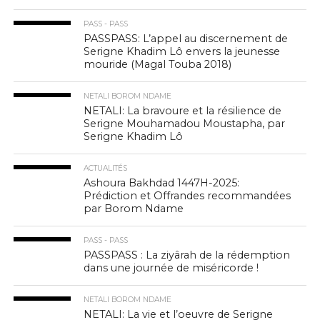
PASS - PASS
PASSPASS: L’appel au discernement de
Serigne Khadim Lô envers la jeunesse
mouride (Magal Touba 2018)
NETALI BOROM NDAME
NETALI: La bravoure et la résilience de
Serigne Mouhamadou Moustapha, par
Serigne Khadim Lô
ACTUALITÉS
Ashoura Bakhdad 1447H-2025:
Prédiction et Offrandes recommandées
par Borom Ndame
PASS - PASS
PASSPASS : La ziyârah de la rédemption
dans une journée de miséricorde !
NETALI BOROM NDAME
NETALI: La vie et l’oeuvre de Serigne