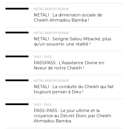
NETALI BOROM NDAME
NETALI : La dimension sociale de
Cheikh Ahmadou Bamba !
NETALI BOROM NDAME
NETALI : Serigne Saliou Mbacké, plus
qu’un souvenir: une réalité !
PASS - PASS
PASSPASS : L’Assistance Divine en
faveur de notre Cheikh !
NETALI BOROM NDAME
NETALI : La conduite du Cheikh qui fait
toujours penser à Dieu !
PASS - PASS
PASS-PASS : Le jour ultime et la
croyance au Décret Divin, par Cheikh
Ahmadou Bamba