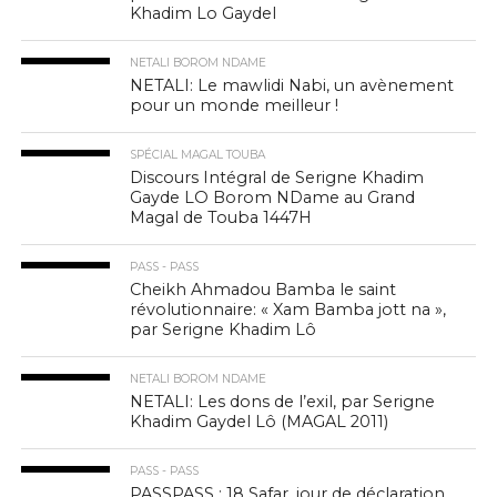
Khadim Lo Gaydel
NETALI BOROM NDAME
NETALI: Le mawlidi Nabi, un avènement
pour un monde meilleur !
SPÉCIAL MAGAL TOUBA
Discours Intégral de Serigne Khadim
Gayde LO Borom NDame au Grand
Magal de Touba 1447H
PASS - PASS
Cheikh Ahmadou Bamba le saint
révolutionnaire: « Xam Bamba jott na »,
par Serigne Khadim Lô
NETALI BOROM NDAME
NETALI: Les dons de l’exil, par Serigne
Khadim Gaydel Lô (MAGAL 2011)
PASS - PASS
PASSPASS : 18 Safar, jour de déclaration