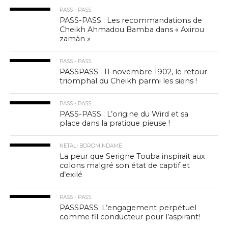
PASS - PASS
PASS-PASS : Les recommandations de
Cheikh Ahmadou Bamba dans « Axirou
zamàn »
PASS - PASS
PASSPASS : 11 novembre 1902, le retour
triomphal du Cheikh parmi les siens !
PASS - PASS
PASS-PASS : L’origine du Wird et sa
place dans la pratique pieuse !
NETALI BOROM NDAME
La peur que Serigne Touba inspirait aux
colons malgré son état de captif et
d’exilé
PASS - PASS
PASSPASS: L’engagement perpétuel
comme fil conducteur pour l’aspirant!