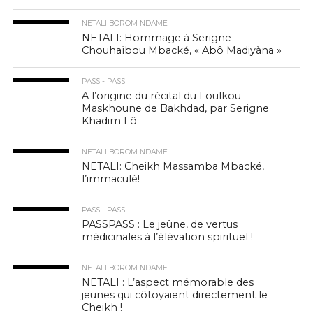
NETALI BOROM NDAME
NETALI: Hommage à Serigne
Chouhaïbou Mbacké, « Abô Madiyàna »
PASS - PASS
A l’origine du récital du Foulkou
Maskhoune de Bakhdad, par Serigne
Khadim Lô
NETALI BOROM NDAME
NETALI: Cheikh Massamba Mbacké,
l’immaculé!
PASS - PASS
PASSPASS : Le jeûne, de vertus
médicinales à l’élévation spirituel !
NETALI BOROM NDAME
NETALI : L’aspect mémorable des
jeunes qui côtoyaient directement le
Cheikh !