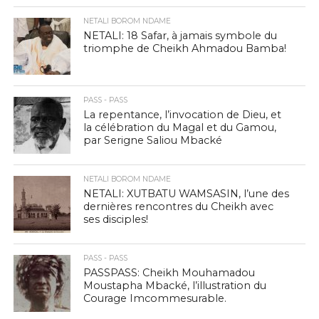
NETALI BOROM NDAME
NETALI: 18 Safar, à jamais symbole du
triomphe de Cheikh Ahmadou Bamba!
PASS - PASS
La repentance, l’invocation de Dieu, et
la célébration du Magal et du Gamou,
par Serigne Saliou Mbacké
NETALI BOROM NDAME
NETALI: XUTBATU WAMSASIN, l’une des
dernières rencontres du Cheikh avec
ses disciples!
PASS - PASS
PASSPASS: Cheikh Mouhamadou
Moustapha Mbacké, l’illustration du
Courage Imcommesurable.