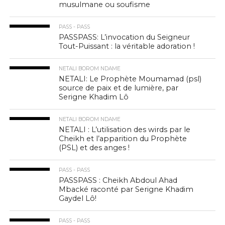
musulmane ou soufisme
PASS - PASS
PASSPASS: L’invocation du Seigneur
Tout-Puissant : la véritable adoration !
NETALI BOROM NDAME
NETALI: Le Prophète Moumamad (psl)
source de paix et de lumière, par
Serigne Khadim Lô
NETALI BOROM NDAME
NETALI : L’utilisation des wirds par le
Cheikh et l’apparition du Prophète
(PSL) et des anges !
PASS - PASS
PASSPASS : Cheikh Abdoul Ahad
Mbacké raconté par Serigne Khadim
Gaydel Lô!
PASS - PASS