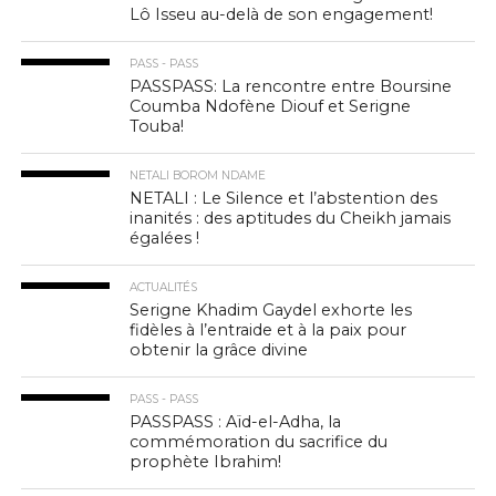
Lô Isseu au-delà de son engagement!
PASS - PASS
PASSPASS: La rencontre entre Boursine
Coumba Ndofène Diouf et Serigne
Touba!
NETALI BOROM NDAME
NETALI : Le Silence et l’abstention des
inanités : des aptitudes du Cheikh jamais
égalées !
ACTUALITÉS
Serigne Khadim Gaydel exhorte les
fidèles à l’entraide et à la paix pour
obtenir la grâce divine
PASS - PASS
PASSPASS : Aïd-el-Adha, la
commémoration du sacrifice du
prophète Ibrahim!