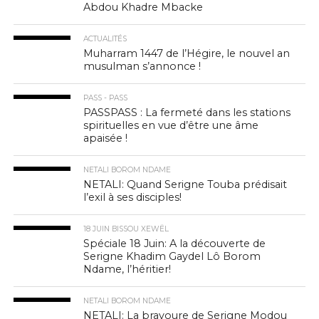
Abdou Khadre Mbacke
ACTUALITÉS
Muharram 1447 de l’Hégire, le nouvel an
musulman s’annonce !
PASS - PASS
PASSPASS : La fermeté dans les stations
spirituelles en vue d’être une âme
apaisée !
NETALI BOROM NDAME
NETALI: Quand Serigne Touba prédisait
l’exil à ses disciples!
18 JUIN BISSOU XEWËL
Spéciale 18 Juin: A la découverte de
Serigne Khadim Gaydel Lô Borom
Ndame, l’héritier!
NETALI BOROM NDAME
NETALI: La bravoure de Serigne Modou