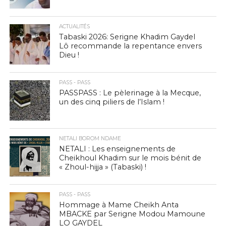
ACTUALITÉS
Tabaski 2026: Serigne Khadim Gaydel
Lô recommande la repentance envers
Dieu !
PASS - PASS
PASSPASS : Le pèlerinage à la Mecque,
un des cinq piliers de l’Islam !
NETALI BOROM NDAME
NETALI : Les enseignements de
Cheikhoul Khadim sur le mois bénit de
« Zhoul-hijja » (Tabaski) !
PASS - PASS
Hommage à Mame Cheikh Anta
MBACKE par Serigne Modou Mamoune
LO GAYDEL