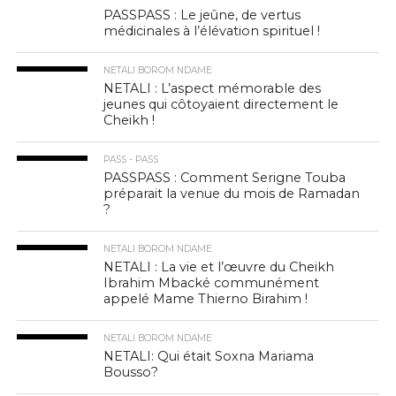
PASSPASS : Le jeûne, de vertus
médicinales à l’élévation spirituel !
NETALI BOROM NDAME
NETALI : L’aspect mémorable des
jeunes qui côtoyaient directement le
Cheikh !
PASS - PASS
PASSPASS : Comment Serigne Touba
préparait la venue du mois de Ramadan
?
NETALI BOROM NDAME
NETALI : La vie et l’œuvre du Cheikh
Ibrahim Mbacké communément
appelé Mame Thierno Birahim !
NETALI BOROM NDAME
NETALI: Qui était Soxna Mariama
Bousso?