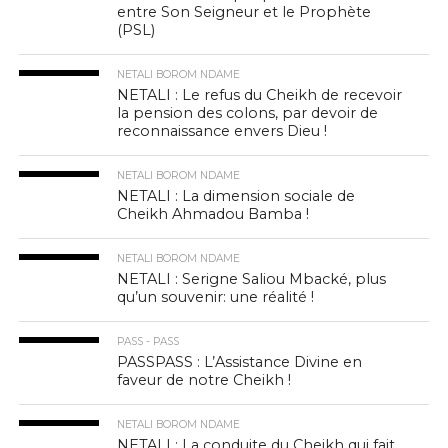
entre Son Seigneur et le Prophète
(PSL)
NETALI BOROM NDAME
NETALI : Le refus du Cheikh de recevoir
la pension des colons, par devoir de
reconnaissance envers Dieu !
NETALI BOROM NDAME
NETALI : La dimension sociale de
Cheikh Ahmadou Bamba !
NETALI BOROM NDAME
NETALI : Serigne Saliou Mbacké, plus
qu’un souvenir: une réalité !
PASS - PASS
PASSPASS : L’Assistance Divine en
faveur de notre Cheikh !
NETALI BOROM NDAME
NETALI : La conduite du Cheikh qui fait