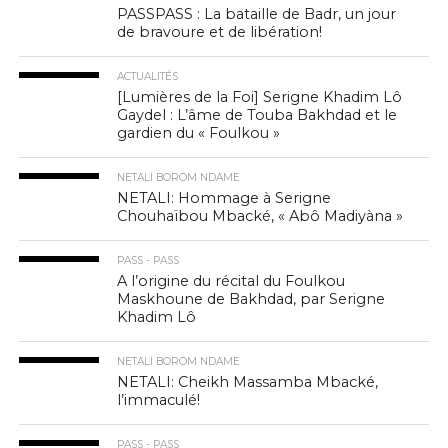
PASSPASS : La bataille de Badr, un jour
de bravoure et de libération!
ACTUALITÉS
[Lumières de la Foi] Serigne Khadim Lô
Gaydel : L’âme de Touba Bakhdad et le
gardien du « Foulkou »
NETALI BOROM NDAME
NETALI: Hommage à Serigne
Chouhaïbou Mbacké, « Abô Madiyàna »
PASS - PASS
A l’origine du récital du Foulkou
Maskhoune de Bakhdad, par Serigne
Khadim Lô
NETALI BOROM NDAME
NETALI: Cheikh Massamba Mbacké,
l’immaculé!
PASS - PASS