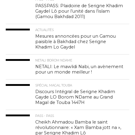
PASSPASS: Plaidoirie de Serigne Khadim
Gaydel Lô pour l’unité dans l’islam
(Gamou Bakhdad 2011)
ACTUALITÉS
Mesures annoncées pour un Gamou
paisible à Bakhdad chez Serigne
Khadim Lo Gaydel
NETALI BOROM NDAME
NETALI: Le mawlidi Nabi, un avènement
pour un monde meilleur !
SPÉCIAL MAGAL TOUBA
Discours Intégral de Serigne Khadim
Gayde LO Borom NDame au Grand
Magal de Touba 1447H
PASS - PASS
Cheikh Ahmadou Bamba le saint
révolutionnaire: « Xam Bamba jott na »,
par Serigne Khadim Lô