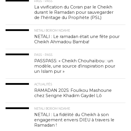
PASS - PASS
La vivification du Coran par le Cheikh
durant le Ramadan pour sauvegarder
de l’héritage du Prophète (PSL)
NETALI BOROM NDAME
NETALI : Le ramadan était une fête pour
Cheikh Ahmadou Bamba!
PASS - PASS
PASSPASS: « Cheikh Chouhaïbou : un
modèle, une source d’inspiration pour
un Islam pur »
ACTUALITÉS
RAMADAN 2025: Foulkou Mashoune
chez Serigne Khadim Gaydel Lô
NETALI BOROM NDAME
NETALI : La fidélité du Cheikh à son
engagement envers DIEU à travers le
Ramadan !