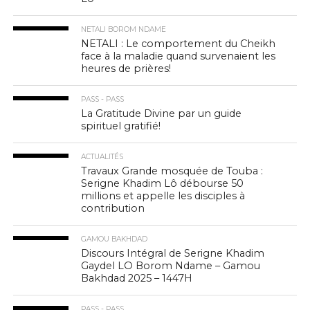
NETALI BOROM NDAME
NETALI : Le comportement du Cheikh
face à la maladie quand survenaient les
heures de prières!
PASS - PASS
La Gratitude Divine par un guide
spirituel gratifié!
ACTUALITÉS
Travaux Grande mosquée de Touba :
Serigne Khadim Lô débourse 50
millions et appelle les disciples à
contribution
GAMOU BAKHDAD
Discours Intégral de Serigne Khadim
Gaydel LO Borom Ndame – Gamou
Bakhdad 2025 – 1447H
PASS - PASS