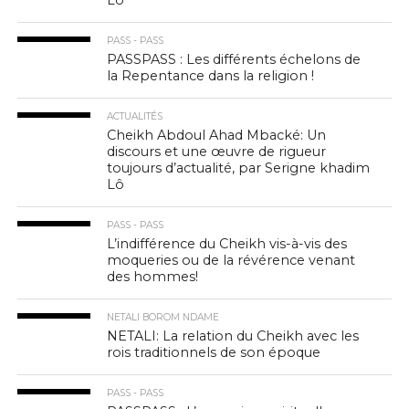
Lô
PASS - PASS
PASSPASS : Les différents échelons de
la Repentance dans la religion !
ACTUALITÉS
Cheikh Abdoul Ahad Mbacké: Un
discours et une œuvre de rigueur
toujours d’actualité, par Serigne khadim
Lô
PASS - PASS
L’indifférence du Cheikh vis-à-vis des
moqueries ou de la révérence venant
des hommes!
NETALI BOROM NDAME
NETALI: La relation du Cheikh avec les
rois traditionnels de son époque
PASS - PASS