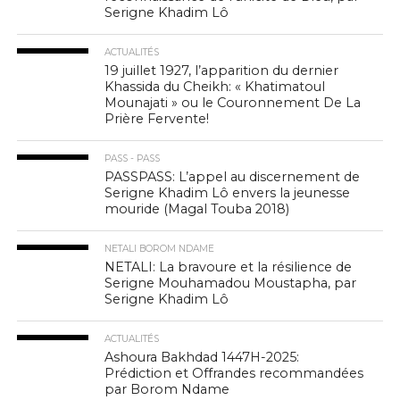
Serigne Khadim Lô
ACTUALITÉS
19 juillet 1927, l’apparition du dernier
Khassida du Cheikh: « Khatimatoul
Mounajati » ou le Couronnement De La
Prière Fervente!
PASS - PASS
PASSPASS: L’appel au discernement de
Serigne Khadim Lô envers la jeunesse
mouride (Magal Touba 2018)
NETALI BOROM NDAME
NETALI: La bravoure et la résilience de
Serigne Mouhamadou Moustapha, par
Serigne Khadim Lô
ACTUALITÉS
Ashoura Bakhdad 1447H-2025:
Prédiction et Offrandes recommandées
par Borom Ndame