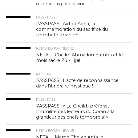
obtenir la grâce divine
PASS - PASS
PASSPASS : Aïd-el-Adha, la
commémoration du sacrifice du
prophète Ibrahim!
NETALI BOROM NDAME
NETALI: Cheikh Ahmadou Bamba et le
mois sacré Zûl-Hijja!
PASS - PASS
PASSPASS : L’acte de reconnaissance
dans l’itinéraire mystique !
PASS - PASS
PASSPASS : « Le Cheikh préférait
l’humilité des lecteurs du Coran à la
grandeur des chefs temporels! »
NETALI BOROM NDAME
NETALI: Mame Cheikh Anta le