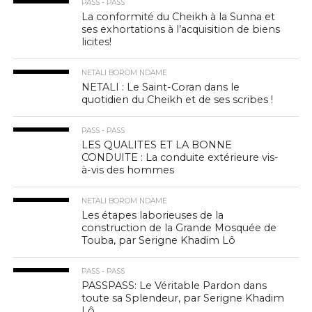
PASS - PASS
La conformité du Cheikh à la Sunna et
ses exhortations à l’acquisition de biens
licites!
NETALI BOROM NDAME
NETALI : Le Saint-Coran dans le
quotidien du Cheikh et de ses scribes !
PASS - PASS
LES QUALITES ET LA BONNE
CONDUITE : La conduite extérieure vis-
à-vis des hommes
NETALI BOROM NDAME
Les étapes laborieuses de la
construction de la Grande Mosquée de
Touba, par Serigne Khadim Lô
PASS - PASS
PASSPASS: Le Véritable Pardon dans
toute sa Splendeur, par Serigne Khadim
Lô