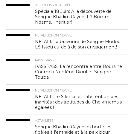
18 JUIN BISSOU XEWËL
Spéciale 18 Juin: A la découverte de
Serigne Khadim Gaydel Lô Borom
Ndame, l’héritier!
NETALI BOROM NDAME
NETALI: La bravoure de Serigne Modou
Lô Isseu au-delà de son engagement!
PASS - PASS
PASSPASS: La rencontre entre Boursine
Coumba Ndofène Diouf et Serigne
Touba!
NETALI BOROM NDAME
NETALI : Le Silence et l’abstention des
inanités : des aptitudes du Cheikh jamais
égalées !
ACTUALITÉS
Serigne Khadim Gaydel exhorte les
fidèles à l’entraide et à la paix pour