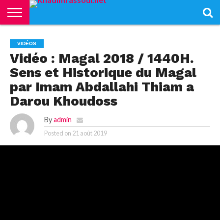
ACCUEIL
KHADIMRASSOUL
LE
ACTUALITÉS
CONTRIBUTIONS
PASS
NETALI
L’ISLAM
VIDÉOS
VIDÉOS
MOURIDISME
–
BOROM
Vidéo : Magal 2018 / 1440H.
PASS
NDAME
Sens et Historique du Magal
par Imam Abdallahi Thiam a
Darou Khoudoss
By
admin
Posted on
21 août 2019