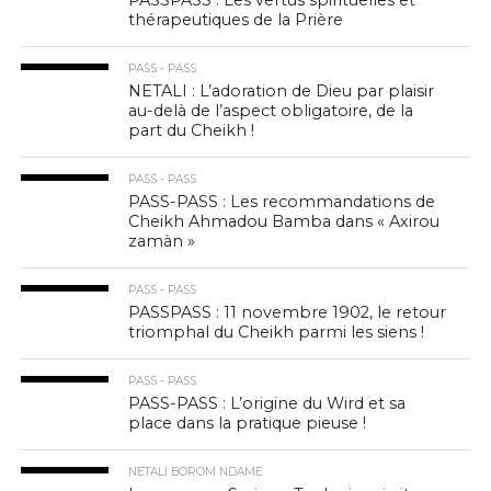
PASSPASS : Les vertus spirituelles et
thérapeutiques de la Prière
PASS - PASS
NETALI : L’adoration de Dieu par plaisir
au-delà de l’aspect obligatoire, de la
part du Cheikh !
PASS - PASS
PASS-PASS : Les recommandations de
Cheikh Ahmadou Bamba dans « Axirou
zamàn »
PASS - PASS
PASSPASS : 11 novembre 1902, le retour
triomphal du Cheikh parmi les siens !
PASS - PASS
PASS-PASS : L’origine du Wird et sa
place dans la pratique pieuse !
NETALI BOROM NDAME