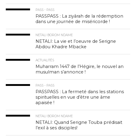
PASS - PASS
PASSPASS : La ziyârah de la rédemption
dans une journée de miséricorde !
NETALI BOROM NDAME
NETALI: La vie et l’oeuvre de Serigne
Abdou Khadre Mbacke
ACTUALITÉS
Muharram 1447 de l’Hégire, le nouvel an
musulman s’annonce !
PASS - PASS
PASSPASS : La fermeté dans les stations
spirituelles en vue d’être une âme
apaisée !
NETALI BOROM NDAME
NETALI: Quand Serigne Touba prédisait
l’exil à ses disciples!