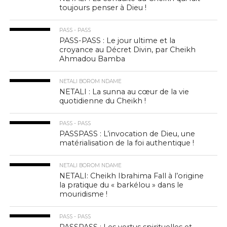
toujours penser à Dieu !
PASS - PASS
PASS-PASS : Le jour ultime et la
croyance au Décret Divin, par Cheikh
Ahmadou Bamba
NETALI BOROM NDAME
NETALI : La sunna au cœur de la vie
quotidienne du Cheikh !
PASS - PASS
PASSPASS : L’invocation de Dieu, une
matérialisation de la foi authentique !
NETALI BOROM NDAME
NETALI: Cheikh Ibrahima Fall à l’origine
la pratique du « barkélou » dans le
mouridisme !
PASS - PASS