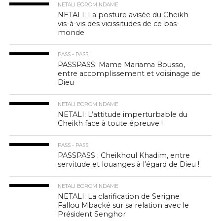
NETALI BOROM NDAME
NETALI: La posture avisée du Cheikh
vis-à-vis des vicissitudes de ce bas-
monde
PASS - PASS
PASSPASS: Mame Mariama Bousso,
entre accomplissement et voisinage de
Dieu
NETALI BOROM NDAME
NETALI: L’attitude imperturbable du
Cheikh face à toute épreuve !
PASS - PASS
PASSPASS : Cheikhoul Khadim, entre
servitude et louanges à l’égard de Dieu !
NETALI BOROM NDAME
NETALI: La clarification de Serigne
Fallou Mbacké sur sa relation avec le
Président Senghor