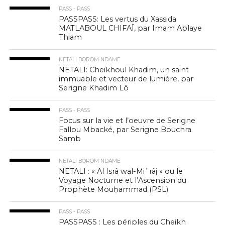
PASS - PASS
PASSPASS: Les vertus du Xassida
MATLABOUL CHIFAÎ, par Imam Ablaye
Thiam
NETALI BOROM NDAME
NETALI: Cheikhoul Khadim, un saint
immuable et vecteur de lumière, par
Serigne Khadim Lô
PASS - PASS
Focus sur la vie et l’oeuvre de Serigne
Fallou Mbacké, par Serigne Bouchra
Samb
NETALI BOROM NDAME
NETALI : « Al Isrâ wal-Miʿrâj » ou le
Voyage Nocturne et l’Ascension du
Prophète Mouḥammad (PSL)
PASS - PASS
PASSPASS : Les périples du Cheikh