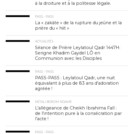
à la droiture et à la politesse légale.
PASS - PASS
La « zakàte » de la rupture du jeûne et la
prière du « hiit »
ACTUALITÉS
Séance de Prière Leylatoul Qadr 1447H:
Serigne Khadim Gaydel LÔ en
Communion avec les Disciples
PASS - PASS
PASS-PASS : Leylatoul Qadr, une nuit
équivalant à plus de 83 ans d’adoration
agréée !
NETALI BOROM NDAME
L’allégeance de Cheikh Ibrahima Fall :
de l’intention pure à la consécration par
l’acte !
PASS - PASS