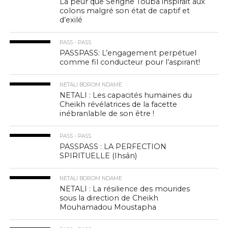
La peur que Serigne Touba inspirait aux
colons malgré son état de captif et
d’exilé
PASS - PASS
PASSPASS: L’engagement perpétuel
comme fil conducteur pour l’aspirant!
NETALI BOROM NDAME
NETALI : Les capacités humaines du
Cheikh révélatrices de la facette
inébranlable de son être !
PASS - PASS
PASSPASS : LA PERFECTION
SPIRITUELLE (Ihsân)
NETALI BOROM NDAME
NETALI : La résilience des mourides
sous la direction de Cheikh
Mouhamadou Moustapha