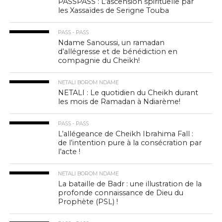
PASSPASS : L’ascension spirituelle par
les Xassaïdes de Serigne Touba
PASS - PASS
Ndame Sanoussi, un ramadan
d’allégresse et de bénédiction en
compagnie du Cheikh!
NETALI BOROM NDAME
NETALI : Le quotidien du Cheikh durant
les mois de Ramadan à Ndiarème!
PASS - PASS
L’allégeance de Cheikh Ibrahima Fall :
de l’intention pure à la consécration par
l’acte !
NETALI BOROM NDAME
La bataille de Badr : une illustration de la
profonde connaissance de Dieu du
Prophète (PSL) !