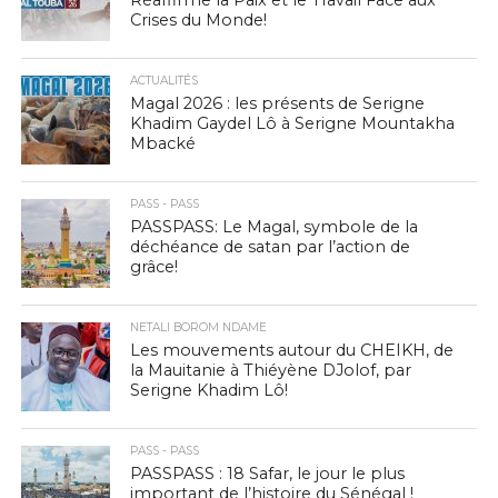
Réaffirme la Paix et le Travail Face aux
Crises du Monde!
ACTUALITÉS
Magal 2026 : les présents de Serigne
Khadim Gaydel Lô à Serigne Mountakha
Mbacké
PASS - PASS
PASSPASS: Le Magal, symbole de la
déchéance de satan par l’action de
grâce!
NETALI BOROM NDAME
Les mouvements autour du CHEIKH, de
la Mauitanie à Thiéyène DJolof, par
Serigne Khadim Lô!
PASS - PASS
PASSPASS : 18 Safar, le jour le plus
important de l’histoire du Sénégal !