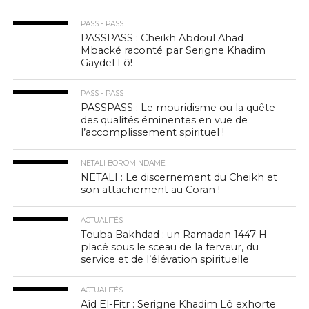
PASS - PASS
PASSPASS : Cheikh Abdoul Ahad
Mbacké raconté par Serigne Khadim
Gaydel Lô!
PASS - PASS
PASSPASS : Le mouridisme ou la quête
des qualités éminentes en vue de
l’accomplissement spirituel !
NETALI BOROM NDAME
NETALI : Le discernement du Cheikh et
son attachement au Coran !
ACTUALITÉS
Touba Bakhdad : un Ramadan 1447 H
placé sous le sceau de la ferveur, du
service et de l’élévation spirituelle
ACTUALITÉS
Aïd El-Fitr : Serigne Khadim Lô exhorte