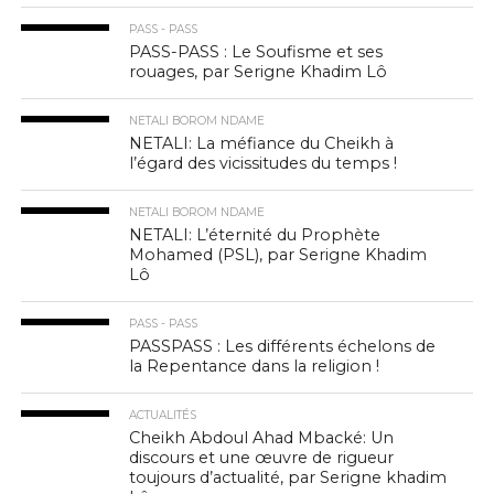
PASS - PASS
PASS-PASS : Le Soufisme et ses
rouages, par Serigne Khadim Lô
NETALI BOROM NDAME
NETALI: La méfiance du Cheikh à
l’égard des vicissitudes du temps !
NETALI BOROM NDAME
NETALI: L’éternité du Prophète
Mohamed (PSL), par Serigne Khadim
Lô
PASS - PASS
PASSPASS : Les différents échelons de
la Repentance dans la religion !
ACTUALITÉS
Cheikh Abdoul Ahad Mbacké: Un
discours et une œuvre de rigueur
toujours d’actualité, par Serigne khadim