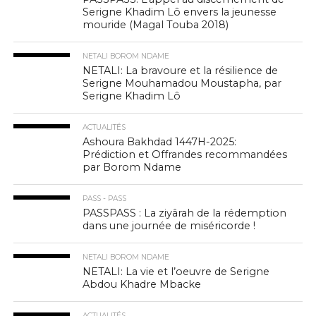
Serigne Khadim Lô envers la jeunesse
mouride (Magal Touba 2018)
NETALI BOROM NDAME
NETALI: La bravoure et la résilience de
Serigne Mouhamadou Moustapha, par
Serigne Khadim Lô
ACTUALITÉS
Ashoura Bakhdad 1447H-2025:
Prédiction et Offrandes recommandées
par Borom Ndame
PASS - PASS
PASSPASS : La ziyârah de la rédemption
dans une journée de miséricorde !
NETALI BOROM NDAME
NETALI: La vie et l’oeuvre de Serigne
Abdou Khadre Mbacke
ACTUALITÉS