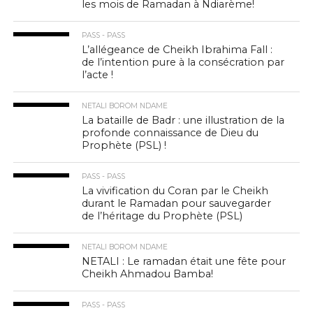
les mois de Ramadan à Ndiarème!
PASS - PASS
L’allégeance de Cheikh Ibrahima Fall :
de l’intention pure à la consécration par
l’acte !
NETALI BOROM NDAME
La bataille de Badr : une illustration de la
profonde connaissance de Dieu du
Prophète (PSL) !
PASS - PASS
La vivification du Coran par le Cheikh
durant le Ramadan pour sauvegarder
de l’héritage du Prophète (PSL)
NETALI BOROM NDAME
NETALI : Le ramadan était une fête pour
Cheikh Ahmadou Bamba!
PASS - PASS