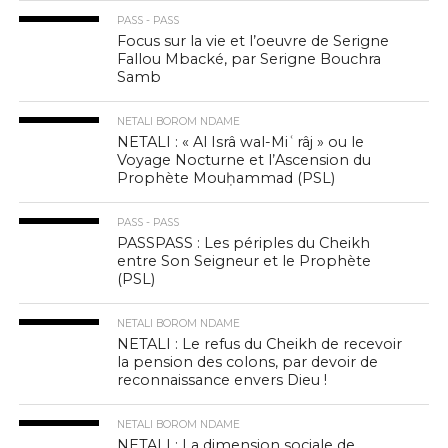
PASS - PASS
Focus sur la vie et l’oeuvre de Serigne
Fallou Mbacké, par Serigne Bouchra
Samb
NETALI BOROM NDAME
NETALI : « Al Isrâ wal-Miʿrâj » ou le
Voyage Nocturne et l’Ascension du
Prophète Mouḥammad (PSL)
PASS - PASS
PASSPASS : Les périples du Cheikh
entre Son Seigneur et le Prophète
(PSL)
NETALI BOROM NDAME
NETALI : Le refus du Cheikh de recevoir
la pension des colons, par devoir de
reconnaissance envers Dieu !
NETALI BOROM NDAME
NETALI : La dimension sociale de