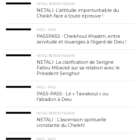
NETALI BOROM NDAME
NETALI: L’attitude imperturbable du
Cheikh face à toute épreuve !
PASS - PASS
PASSPASS : Cheikhoul Khadim, entre
servitude et louanges à l’égard de Dieu !
NETALI BOROM NDAME
NETALI: La clarification de Serigne
Fallou Mbacké sur sa relation avec le
Président Senghor
PASS - PASS
PASS-PASS : Le « Tawakoul » ou
l’abadon à Dieu
NETALI BOROM NDAME
NETALI : L’ascension spirituelle
constante du Cheikh!
PASS - PASS