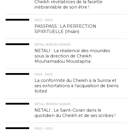
Cheikh révélatrices de la facette
inébranlable de son être !
PASS - PASS
PASSPASS : LA PERFECTION
SPIRITUELLE (Ihsân)
NETALI BOROM NDAME
NETALI : La résilience des mourides
sous la direction de Cheikh
Mouhamadou Moustapha
PASS - PASS
La conformité du Cheikh à la Sunna et
ses exhortations à l’acquisition de biens
licites!
NETALI BOROM NDAME
NETALI : Le Saint-Coran dans le
quotidien du Cheikh et de ses scribes !
PASS - PASS