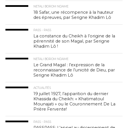
NETALI BOROM NDAME
18 Safar, une récompence à la hauteur
des épreuves, par Serigne Khadim Lô
PASS - PASS
La constance du Cheikh à l’origine de la
pérennité de son Magal, par Serigne
Khadim Lô !
NETALI BOROM NDAME
Le Grand Magal : l’expression de la
reconnaissance de l’unicité de Dieu, par
Serigne Khadim Lô
ACTUALITÉS
19 juillet 1927, l’apparition du dernier
Khassida du Cheikh: « Khatimatoul
Mounajati » ou le Couronnement De La
Prière Fervente!
PASS - PASS
PASSPASS: L’appel au discernement de