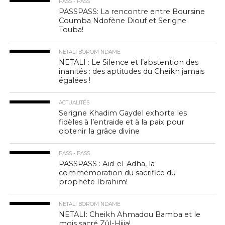
PASS - PASS
PASSPASS: La rencontre entre Boursine
Coumba Ndofène Diouf et Serigne
Touba!
NETALI BOROM NDAME
NETALI : Le Silence et l’abstention des
inanités : des aptitudes du Cheikh jamais
égalées !
ACTUALITÉS
Serigne Khadim Gaydel exhorte les
fidèles à l’entraide et à la paix pour
obtenir la grâce divine
PASS - PASS
PASSPASS : Aïd-el-Adha, la
commémoration du sacrifice du
prophète Ibrahim!
NETALI BOROM NDAME
NETALI: Cheikh Ahmadou Bamba et le
mois sacré Zûl-Hijja!