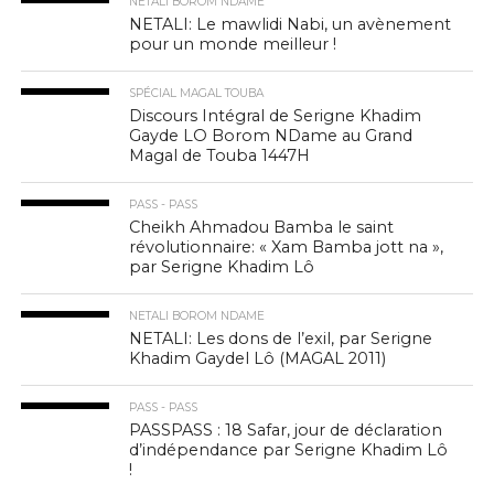
NETALI BOROM NDAME
NETALI: Le mawlidi Nabi, un avènement
pour un monde meilleur !
SPÉCIAL MAGAL TOUBA
Discours Intégral de Serigne Khadim
Gayde LO Borom NDame au Grand
Magal de Touba 1447H
PASS - PASS
Cheikh Ahmadou Bamba le saint
révolutionnaire: « Xam Bamba jott na »,
par Serigne Khadim Lô
NETALI BOROM NDAME
NETALI: Les dons de l’exil, par Serigne
Khadim Gaydel Lô (MAGAL 2011)
PASS - PASS
PASSPASS : 18 Safar, jour de déclaration
d’indépendance par Serigne Khadim Lô
!