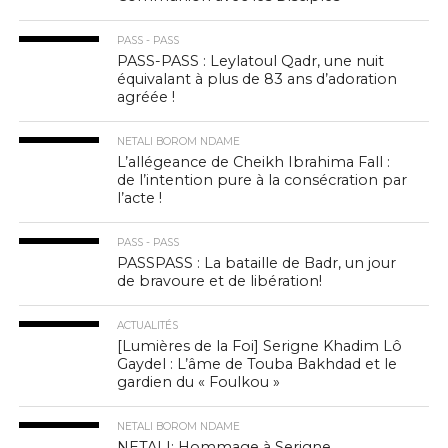
PASS - PASS
PASS-PASS : Leylatoul Qadr, une nuit
équivalant à plus de 83 ans d’adoration
agréée !
NETALI BOROM NDAME
L’allégeance de Cheikh Ibrahima Fall :
de l’intention pure à la consécration par
l’acte !
PASS - PASS
PASSPASS : La bataille de Badr, un jour
de bravoure et de libération!
ACTUALITÉS
[Lumières de la Foi] Serigne Khadim Lô
Gaydel : L’âme de Touba Bakhdad et le
gardien du « Foulkou »
NETALI BOROM NDAME
NETALI: Hommage à Serigne