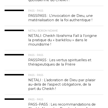
quotidienne du Cheikh !
PASS - PASS
PASSPASS : L’invocation de Dieu, une
matérialisation de la foi authentique !
NETALI BOROM NDAME
NETALI: Cheikh Ibrahima Fall à l’origine
la pratique du « barkélou » dans le
mouridisme !
PASS - PASS
PASSPASS : Les vertus spirituelles et
thérapeutiques de la Prière
PASS - PASS
NETALI : L’adoration de Dieu par plaisir
au-delà de l’aspect obligatoire, de la
part du Cheikh !
PASS - PASS
PASS-PASS : Les recommandations de