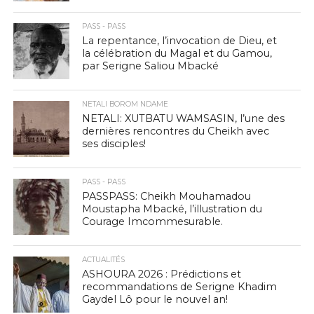
PASS - PASS
La repentance, l’invocation de Dieu, et
la célébration du Magal et du Gamou,
par Serigne Saliou Mbacké
NETALI BOROM NDAME
NETALI: XUTBATU WAMSASIN, l’une des
dernières rencontres du Cheikh avec
ses disciples!
PASS - PASS
PASSPASS: Cheikh Mouhamadou
Moustapha Mbacké, l’illustration du
Courage Imcommesurable.
ACTUALITÉS
ASHOURA 2026 : Prédictions et
recommandations de Serigne Khadim
Gaydel Lô pour le nouvel an!