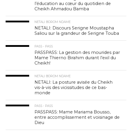
l’éducation au cœur du quotidien de
Cheikh Ahmadou Bamba
NETALI BOROM NDAME
NETALI: Discours Serigne Moustapha
Saliou sur la grandeur de Serigne Touba
PASS - PASS
PASSPASS: La gestion des mourides par
Mame Thierno Birahim durant l’exil du
Cheikh!
NETALI BOROM NDAME
NETALI: La posture avisée du Cheikh
vis-à-vis des vicissitudes de ce bas-
monde
PASS - PASS
PASSPASS: Mame Mariama Bousso,
entre accomplissement et voisinage de
Dieu