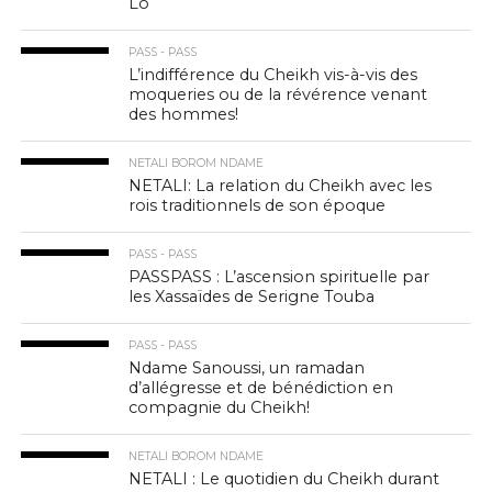
Lô
PASS - PASS
L’indifférence du Cheikh vis-à-vis des
moqueries ou de la révérence venant
des hommes!
NETALI BOROM NDAME
NETALI: La relation du Cheikh avec les
rois traditionnels de son époque
PASS - PASS
PASSPASS : L’ascension spirituelle par
les Xassaïdes de Serigne Touba
PASS - PASS
Ndame Sanoussi, un ramadan
d’allégresse et de bénédiction en
compagnie du Cheikh!
NETALI BOROM NDAME
NETALI : Le quotidien du Cheikh durant