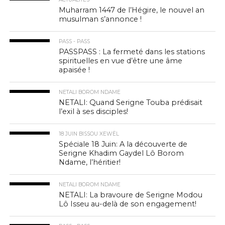
Muharram 1447 de l’Hégire, le nouvel an
musulman s’annonce !
PASS - PASS
PASSPASS : La fermeté dans les stations
spirituelles en vue d’être une âme
apaisée !
NETALI BOROM NDAME
NETALI: Quand Serigne Touba prédisait
l’exil à ses disciples!
18 JUIN BISSOU XEWËL
Spéciale 18 Juin: A la découverte de
Serigne Khadim Gaydel Lô Borom
Ndame, l’héritier!
NETALI BOROM NDAME
NETALI: La bravoure de Serigne Modou
Lô Isseu au-delà de son engagement!