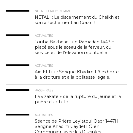
NETALI BOROM NDAME
NETALI : Le discernement du Cheikh et
son attachement au Coran !
ACTUALITÉS
Touba Bakhdad : un Ramadan 1447 H
placé sous le sceau de la ferveur, du
service et de l’élévation spirituelle
ACTUALITÉS
Aïd El-Fitr : Serigne Khadim Lô exhorte
à la droiture et à la politesse légale.
PASS - PASS
La « zakàte » de la rupture du jeûne et la
prière du « hiit »
ACTUALITÉS
Séance de Prière Leylatoul Qadr 1447H:
Serigne Khadim Gaydel LÔ en
Communion avec les Disciples