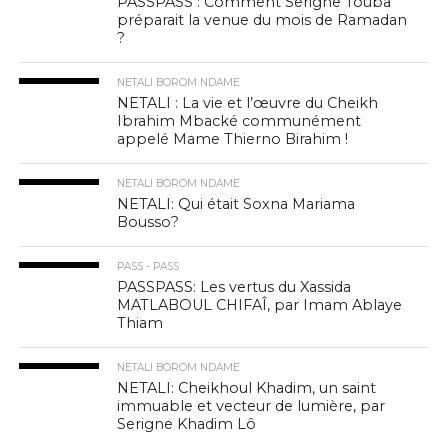
PASSPASS : Comment Serigne Touba
préparait la venue du mois de Ramadan
?
NETALI BOROM NDAME
NETALI : La vie et l’œuvre du Cheikh
Ibrahim Mbacké communément
appelé Mame Thierno Birahim !
NETALI BOROM NDAME
NETALI: Qui était Soxna Mariama
Bousso?
PASS - PASS
PASSPASS: Les vertus du Xassida
MATLABOUL CHIFAÎ, par Imam Ablaye
Thiam
NETALI BOROM NDAME
NETALI: Cheikhoul Khadim, un saint
immuable et vecteur de lumière, par
Serigne Khadim Lô