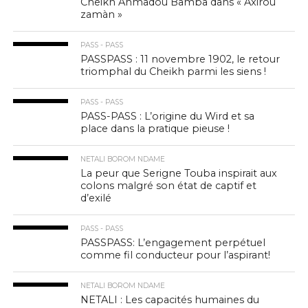
Cheikh Ahmadou Bamba dans « Axirou
zamàn »
PASS - PASS
PASSPASS : 11 novembre 1902, le retour
triomphal du Cheikh parmi les siens !
PASS - PASS
PASS-PASS : L’origine du Wird et sa
place dans la pratique pieuse !
NETALI BOROM NDAME
La peur que Serigne Touba inspirait aux
colons malgré son état de captif et
d’exilé
PASS - PASS
PASSPASS: L’engagement perpétuel
comme fil conducteur pour l’aspirant!
NETALI BOROM NDAME
NETALI : Les capacités humaines du