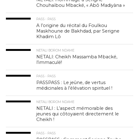
Chouhaïbou Mbacké, « Abô Madiyàna »
PASS - PASS
A l’origine du récital du Foulkou
Maskhoune de Bakhdad, par Serigne
Khadim Lô
NETALI BOROM NDAME
NETALI: Cheikh Massamba Mbacké,
l’immaculé!
PASS - PASS
PASSPASS : Le jeûne, de vertus
médicinales à l’élévation spirituel !
NETALI BOROM NDAME
NETALI : L’aspect mémorable des
jeunes qui côtoyaient directement le
Cheikh !
PASS - PASS