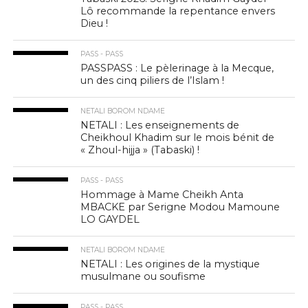
Lô recommande la repentance envers
Dieu !
PASS - PASS
PASSPASS : Le pèlerinage à la Mecque,
un des cinq piliers de l’Islam !
NETALI BOROM NDAME
NETALI : Les enseignements de
Cheikhoul Khadim sur le mois bénit de
« Zhoul-hijja » (Tabaski) !
PASS - PASS
Hommage à Mame Cheikh Anta
MBACKE par Serigne Modou Mamoune
LO GAYDEL
NETALI BOROM NDAME
NETALI : Les origines de la mystique
musulmane ou soufisme
PASS - PASS