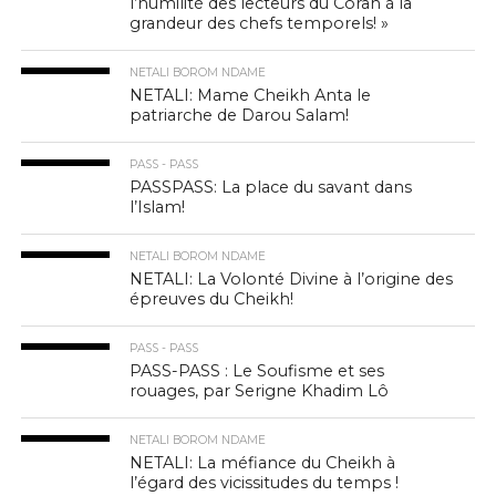
l’humilité des lecteurs du Coran à la
grandeur des chefs temporels! »
NETALI BOROM NDAME
NETALI: Mame Cheikh Anta le
patriarche de Darou Salam!
PASS - PASS
PASSPASS: La place du savant dans
l’Islam!
NETALI BOROM NDAME
NETALI: La Volonté Divine à l’origine des
épreuves du Cheikh!
PASS - PASS
PASS-PASS : Le Soufisme et ses
rouages, par Serigne Khadim Lô
NETALI BOROM NDAME
NETALI: La méfiance du Cheikh à
l’égard des vicissitudes du temps !