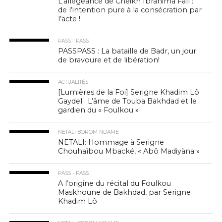
L’allégeance de Cheikh Ibrahima Fall :
de l’intention pure à la consécration par
l’acte !
PASS - PASS
PASSPASS : La bataille de Badr, un jour
de bravoure et de libération!
ACTUALITÉS
[Lumières de la Foi] Serigne Khadim Lô
Gaydel : L’âme de Touba Bakhdad et le
gardien du « Foulkou »
NETALI BOROM NDAME
NETALI: Hommage à Serigne
Chouhaïbou Mbacké, « Abô Madiyàna »
PASS - PASS
A l’origine du récital du Foulkou
Maskhoune de Bakhdad, par Serigne
Khadim Lô