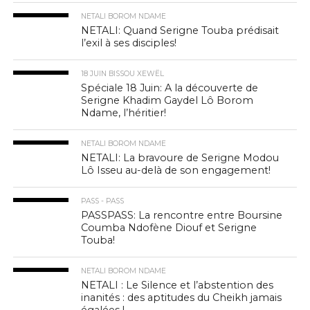
NETALI BOROM NDAME
NETALI: Quand Serigne Touba prédisait
l’exil à ses disciples!
18 JUIN BISSOU XEWËL
Spéciale 18 Juin: A la découverte de
Serigne Khadim Gaydel Lô Borom
Ndame, l’héritier!
NETALI BOROM NDAME
NETALI: La bravoure de Serigne Modou
Lô Isseu au-delà de son engagement!
PASS - PASS
PASSPASS: La rencontre entre Boursine
Coumba Ndofène Diouf et Serigne
Touba!
NETALI BOROM NDAME
NETALI : Le Silence et l’abstention des
inanités : des aptitudes du Cheikh jamais
égalées !