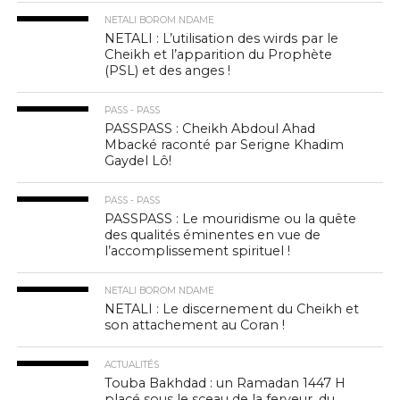
NETALI BOROM NDAME
NETALI : L’utilisation des wirds par le
Cheikh et l’apparition du Prophète
(PSL) et des anges !
PASS - PASS
PASSPASS : Cheikh Abdoul Ahad
Mbacké raconté par Serigne Khadim
Gaydel Lô!
PASS - PASS
PASSPASS : Le mouridisme ou la quête
des qualités éminentes en vue de
l’accomplissement spirituel !
NETALI BOROM NDAME
NETALI : Le discernement du Cheikh et
son attachement au Coran !
ACTUALITÉS
Touba Bakhdad : un Ramadan 1447 H
placé sous le sceau de la ferveur, du