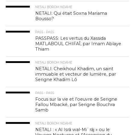
NETALI BOROM NDAME
NETALI: Qui était Soxna Mariama
Bousso?
PASS - PASS
PASSPASS: Les vertus du Xassida
MATLABOUL CHIFAÎ, par Imam Ablaye
Thiam
NETALI BOROM NDAME
NETALI: Cheikhoul Khadim, un saint
immuable et vecteur de lumière, par
Serigne Khadim Lô
PASS - PASS
Focus sur la vie et l’oeuvre de Serigne
Fallou Mbacké, par Serigne Bouchra
Samb
NETALI BOROM NDAME
NETALI : « Al Isrâ wal-Miʿrâj » ou le
Voyage Nocturne et l’Ascension du