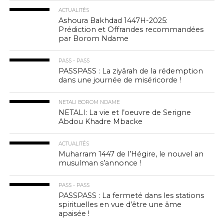
ACTUALITÉS
Ashoura Bakhdad 1447H-2025:
Prédiction et Offrandes recommandées
par Borom Ndame
PASS - PASS
PASSPASS : La ziyârah de la rédemption
dans une journée de miséricorde !
NETALI BOROM NDAME
NETALI: La vie et l’oeuvre de Serigne
Abdou Khadre Mbacke
ACTUALITÉS
Muharram 1447 de l’Hégire, le nouvel an
musulman s’annonce !
PASS - PASS
PASSPASS : La fermeté dans les stations
spirituelles en vue d’être une âme
apaisée !