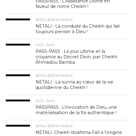
PASSPASS : L’Assistance Divine en
faveur de notre Cheikh !
NETALI BOROM NDAME
NETALI : La conduite du Cheikh qui fait
toujours penser à Dieu !
PASS - PASS
PASS-PASS : Le jour ultime et la
croyance au Décret Divin, par Cheikh
Ahmadou Bamba
NETALI BOROM NDAME
NETALI : La sunna au cœur de la vie
quotidienne du Cheikh !
PASS - PASS
PASSPASS : L’invocation de Dieu, une
matérialisation de la foi authentique !
NETALI BOROM NDAME
NETALI: Cheikh Ibrahima Fall à l’origine