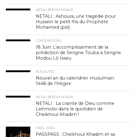
NETALI BOROM NDAME
NETALI : Ashoura, une tragédie pour
Hussein le petit-fils du Prophète
Mohamed (psl)
CONTRIBUTIONS
18 Juin: L’accomplissement de la
prédiction de Serigne Touba à Serigne
Modou Lô Isseu
ACTUALITÉS
Nouvel an du calendrier musulman:
1448 de l’Hégire
NETALI BOROM NDAME
NETALI : La crainte de Dieu comme
Leitmotiv dans le quotidien de
Cheikhoul Khadim !
PASS - PASS
PASSPASS : Cheikhoul Khadim et sa