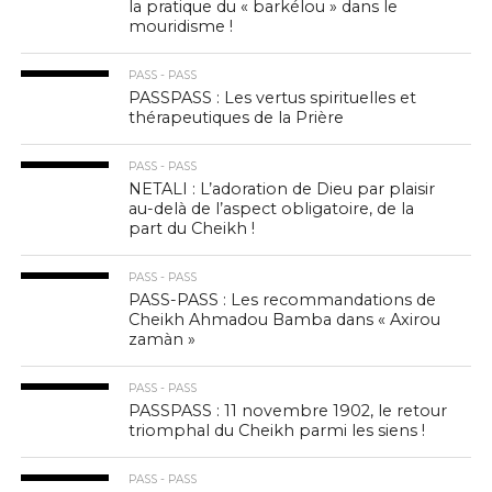
la pratique du « barkélou » dans le
mouridisme !
PASS - PASS
PASSPASS : Les vertus spirituelles et
thérapeutiques de la Prière
PASS - PASS
NETALI : L’adoration de Dieu par plaisir
au-delà de l’aspect obligatoire, de la
part du Cheikh !
PASS - PASS
PASS-PASS : Les recommandations de
Cheikh Ahmadou Bamba dans « Axirou
zamàn »
PASS - PASS
PASSPASS : 11 novembre 1902, le retour
triomphal du Cheikh parmi les siens !
PASS - PASS