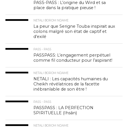
PASS-PASS : L’origine du Wird et sa
place dans la pratique pieuse !
NETALI BOROM NDAME
La peur que Serigne Touba inspirait aux
colons malgré son état de captif et
d’exilé
PASS - PASS
PASSPASS: L’engagement perpétuel
comme fil conducteur pour l’aspirant!
NETALI BOROM NDAME
NETALI : Les capacités humaines du
Cheikh révélatrices de la facette
inébranlable de son être !
PASS - PASS
PASSPASS : LA PERFECTION
SPIRITUELLE (Ihsân)
NETALI BOROM NDAME