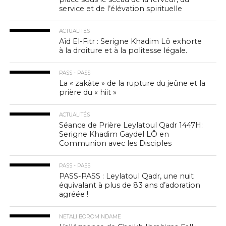
service et de l’élévation spirituelle
ACTUALITÉS
Aïd El-Fitr : Serigne Khadim Lô exhorte
à la droiture et à la politesse légale.
PASS - PASS
La « zakàte » de la rupture du jeûne et la
prière du « hiit »
ACTUALITÉS
Séance de Prière Leylatoul Qadr 1447H:
Serigne Khadim Gaydel LÔ en
Communion avec les Disciples
PASS - PASS
PASS-PASS : Leylatoul Qadr, une nuit
équivalant à plus de 83 ans d’adoration
agréée !
NETALI BOROM NDAME