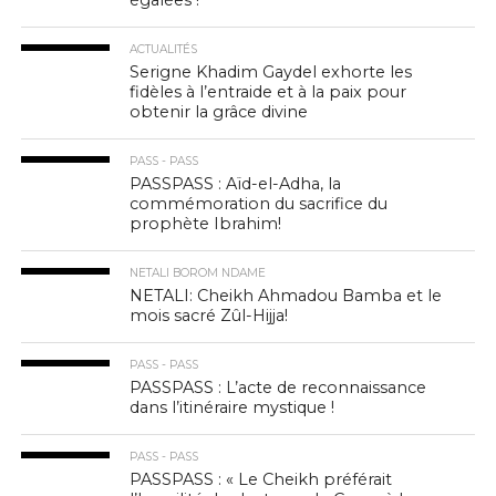
ACTUALITÉS
Serigne Khadim Gaydel exhorte les
fidèles à l’entraide et à la paix pour
obtenir la grâce divine
PASS - PASS
PASSPASS : Aïd-el-Adha, la
commémoration du sacrifice du
prophète Ibrahim!
NETALI BOROM NDAME
NETALI: Cheikh Ahmadou Bamba et le
mois sacré Zûl-Hijja!
PASS - PASS
PASSPASS : L’acte de reconnaissance
dans l’itinéraire mystique !
PASS - PASS
PASSPASS : « Le Cheikh préférait