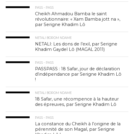
PASS - PASS
Cheikh Ahmadou Bamba le saint
révolutionnaire: « Xam Bamba jott na »,
par Serigne Khadim Lô
NETALI BOROM NDAME
NETALI: Les dons de l’exil, par Serigne
Khadim Gaydel Lô (MAGAL 2011)
PASS - PASS
PASSPASS : 18 Safar, jour de déclaration
d’indépendance par Serigne Khadim Lô
!
NETALI BOROM NDAME
18 Safar, une récompence à la hauteur
des épreuves, par Serigne Khadim Lô
PASS - PASS
La constance du Cheikh à l’origine de la
pérennité de son Magal, par Serigne