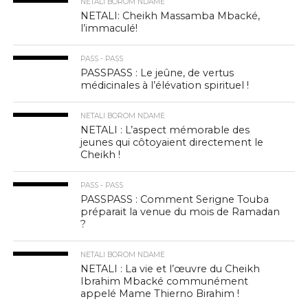
NETALI BOROM NDAME
NETALI: Cheikh Massamba Mbacké,
l’immaculé!
PASS - PASS
PASSPASS : Le jeûne, de vertus
médicinales à l’élévation spirituel !
NETALI BOROM NDAME
NETALI : L’aspect mémorable des
jeunes qui côtoyaient directement le
Cheikh !
PASS - PASS
PASSPASS : Comment Serigne Touba
préparait la venue du mois de Ramadan
?
NETALI BOROM NDAME
NETALI : La vie et l’œuvre du Cheikh
Ibrahim Mbacké communément
appelé Mame Thierno Birahim !