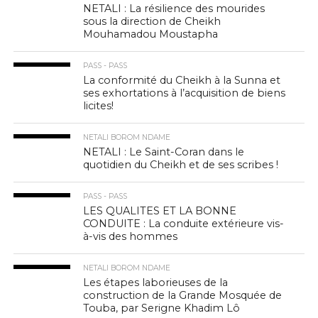
NETALI : La résilience des mourides
sous la direction de Cheikh
Mouhamadou Moustapha
PASS - PASS
La conformité du Cheikh à la Sunna et
ses exhortations à l’acquisition de biens
licites!
NETALI BOROM NDAME
NETALI : Le Saint-Coran dans le
quotidien du Cheikh et de ses scribes !
PASS - PASS
LES QUALITES ET LA BONNE
CONDUITE : La conduite extérieure vis-
à-vis des hommes
NETALI BOROM NDAME
Les étapes laborieuses de la
construction de la Grande Mosquée de
Touba, par Serigne Khadim Lô