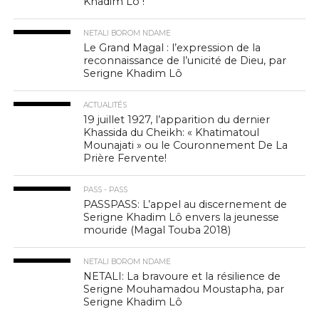
Khadim Lô !
NETALI BOROM NDAME
Le Grand Magal : l’expression de la
reconnaissance de l’unicité de Dieu, par
Serigne Khadim Lô
ACTUALITÉS
19 juillet 1927, l’apparition du dernier
Khassida du Cheikh: « Khatimatoul
Mounajati » ou le Couronnement De La
Prière Fervente!
PASS - PASS
PASSPASS: L’appel au discernement de
Serigne Khadim Lô envers la jeunesse
mouride (Magal Touba 2018)
NETALI BOROM NDAME
NETALI: La bravoure et la résilience de
Serigne Mouhamadou Moustapha, par
Serigne Khadim Lô