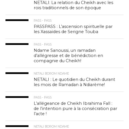
NETALI: La relation du Cheikh avec les
rois traditionnels de son époque
PASS - PASS
PASSPASS : L’ascension spirituelle par
les Xassaïdes de Serigne Touba
PASS - PASS
Ndame Sanoussi, un ramadan
d’allégresse et de bénédiction en
compagnie du Cheikh!
NETALI BOROM NDAME
NETALI : Le quotidien du Cheikh durant
les mois de Ramadan à Ndiarème!
PASS - PASS
L’allégeance de Cheikh Ibrahima Fall :
de l’intention pure à la consécration par
l’acte !
NETALI BOROM NDAME