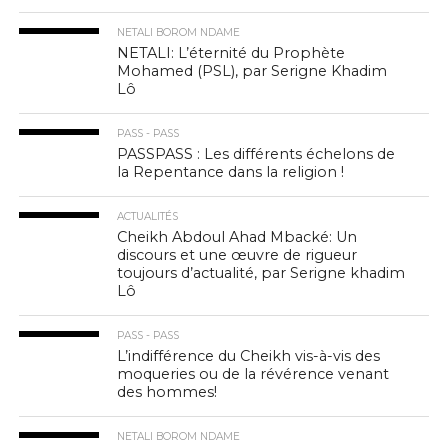
NETALI BOROM NDAME
NETALI: L’éternité du Prophète
Mohamed (PSL), par Serigne Khadim
Lô
PASS - PASS
PASSPASS : Les différents échelons de
la Repentance dans la religion !
ACTUALITÉS
Cheikh Abdoul Ahad Mbacké: Un
discours et une œuvre de rigueur
toujours d’actualité, par Serigne khadim
Lô
PASS - PASS
L’indifférence du Cheikh vis-à-vis des
moqueries ou de la révérence venant
des hommes!
NETALI BOROM NDAME