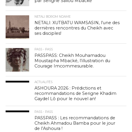
par Serigne Saliou Mbacké
NETALI BOROM NDAME
NETALI: XUTBATU WAMSASIN, l’une des
dernières rencontres du Cheikh avec
ses disciples!
PASS - PASS
PASSPASS: Cheikh Mouhamadou
Moustapha Mbacké, l’illustration du
Courage Imcommesurable.
ACTUALITÉS
ASHOURA 2026 : Prédictions et
recommandations de Serigne Khadim
Gaydel Lô pour le nouvel an!
PASS - PASS
PASSPASS : Les recommandations de
Cheikh Ahmadou Bamba pour le jour
de l’Ashoura !