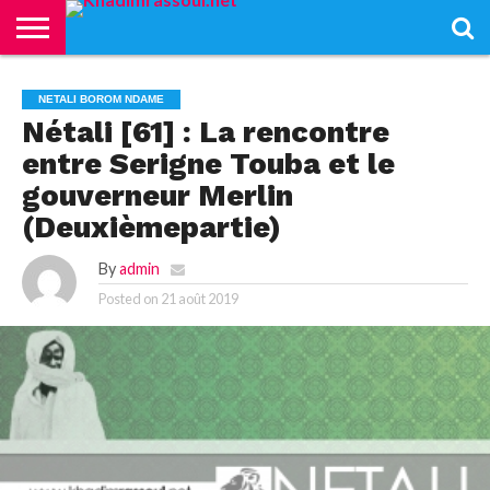
ACCUEIL
KHADIMRASSOUL
LE
ACTUALITÉS
CONTRIBUTIONS
PASS
NETALI
L’ISLAM
VIDÉOS
NETALI BOROM NDAME
MOURIDISME
–
BOROM
PASS
NDAME
Nétali [61] : La rencontre
entre Serigne Touba et le
gouverneur Merlin
(Deuxièmepartie)
By
admin
Posted on
21 août 2019