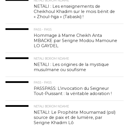
NETALI BOROM NDAME
NETALI : Les enseignements de
Cheikhoul Khadim sur le mois bénit de
« Zhoul-hijja » (Tabaski) !
PASS - PASS
Hommage à Mame Cheikh Anta
MBACKE par Serigne Modou Mamoune
LO GAYDEL
NETALI BOROM NDAME
NETALI : Les origines de la mystique
musulmane ou soufisme
PASS - PASS
PASSPASS: L’invocation du Seigneur
Tout-Puissant : la véritable adoration !
NETALI BOROM NDAME
NETALI: Le Prophète Moumamad (psl)
source de paix et de lumière, par
Serigne Khadim Lô