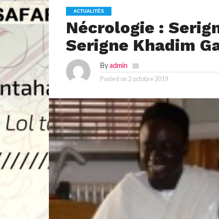
ACTUALITÉS
Nécrologie : Serig
Serigne Khadim Gay
By
admin
Posted on
2 octobre 2019