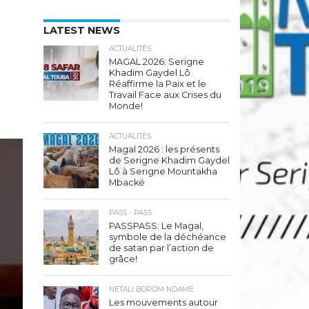
LATEST NEWS
ACTUALITÉS
MAGAL 2026: Serigne
Khadim Gaydel Lô
Réaffirme la Paix et le
Travail Face aux Crises du
Monde!
ACTUALITÉS
Magal 2026 : les présents
de Serigne Khadim Gaydel
Lô à Serigne Mountakha
Mbacké
PASS - PASS
PASSPASS: Le Magal,
symbole de la déchéance
de satan par l’action de
grâce!
NETALI BOROM NDAME
Les mouvements autour