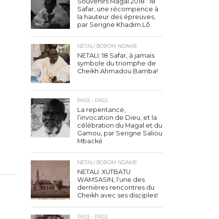
Souvenirs Magal 2018 : 18
Safar, une récompence à
la hauteur des épreuves,
par Serigne Khadim Lô
NETALI BOROM NDAME
NETALI: 18 Safar, à jamais
symbole du triomphe de
Cheikh Ahmadou Bamba!
PASS - PASS
La repentance,
l’invocation de Dieu, et la
célébration du Magal et du
Gamou, par Serigne Saliou
Mbacké
NETALI BOROM NDAME
NETALI: XUTBATU
WAMSASIN, l’une des
dernières rencontres du
Cheikh avec ses disciples!
PASS - PASS