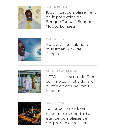
CONTRIBUTIONS
18 Juin: L’accomplissement
de la prédiction de
Serigne Touba à Serigne
Modou Lô Isseu
ACTUALITÉS
Nouvel an du calendrier
musulman: 1448 de
l’Hégire
NETALI BOROM NDAME
NETALI : La crainte de Dieu
comme Leitmotiv dans le
quotidien de Cheikhoul
Khadim !
PASS - PASS
PASSPASS : Cheikhoul
Khadim et sa constante
état de complaisance
réciproque avec Dieu !