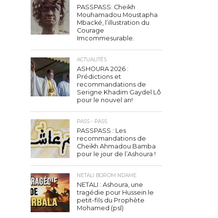
PASSPASS: Cheikh
Mouhamadou Moustapha
Mbacké, l’illustration du
Courage
Imcommesurable.
ACTUALITÉS
ASHOURA 2026 :
Prédictions et
recommandations de
Serigne Khadim Gaydel Lô
pour le nouvel an!
PASS - PASS
PASSPASS : Les
recommandations de
Cheikh Ahmadou Bamba
pour le jour de l’Ashoura !
NETALI BOROM NDAME
NETALI : Ashoura, une
tragédie pour Hussein le
petit-fils du Prophète
Mohamed (psl)