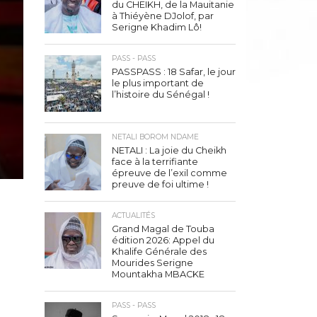
du CHEIKH, de la Mauitanie
à Thiéyène DJolof, par
Serigne Khadim Lô!
PASS - PASS
PASSPASS : 18 Safar, le jour
le plus important de
l’histoire du Sénégal !
NETALI BOROM NDAME
NETALI : La joie du Cheikh
face à la terrifiante
épreuve de l’exil comme
preuve de foi ultime !
ACTUALITÉS
Grand Magal de Touba
édition 2026: Appel du
Khalife Générale des
Mourides Serigne
Mountakha MBACKE
PASS - PASS