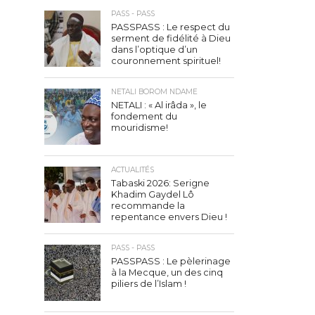
PASS - PASS
PASSPASS : Le respect du
serment de fidélité à Dieu
dans l’optique d’un
couronnement spirituel!
NETALI BOROM NDAME
NETALI : « Al irâda », le
fondement du
mouridisme!
ACTUALITÉS
Tabaski 2026: Serigne
Khadim Gaydel Lô
recommande la
repentance envers Dieu !
PASS - PASS
PASSPASS : Le pèlerinage
à la Mecque, un des cinq
piliers de l’Islam !