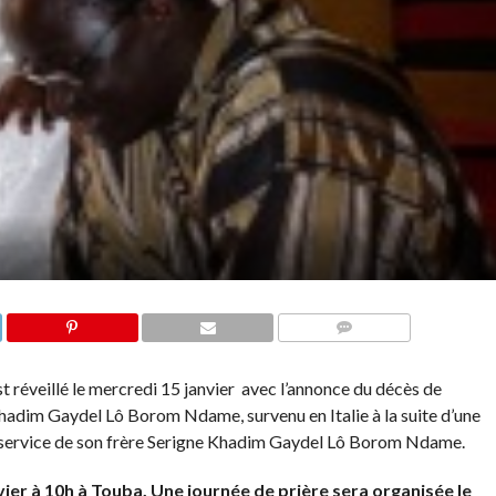
COMMENTS
t réveillé le mercredi 15 janvier avec l’annonce du décès de
hadim Gaydel Lô Borom Ndame, survenu en Italie à la suite d’une
au service de son frère Serigne Khadim Gaydel Lô Borom Ndame.
vier à 10h à Touba. Une journée de prière sera organisée le