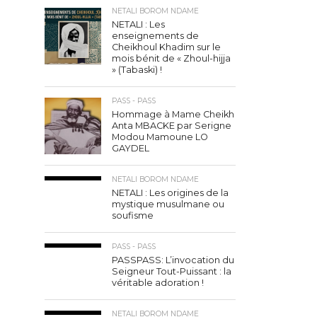
NETALI BOROM NDAME
NETALI : Les
enseignements de
Cheikhoul Khadim sur le
mois bénit de « Zhoul-hijja
» (Tabaski) !
PASS - PASS
Hommage à Mame Cheikh
Anta MBACKE par Serigne
Modou Mamoune LO
GAYDEL
NETALI BOROM NDAME
NETALI : Les origines de la
mystique musulmane ou
soufisme
PASS - PASS
PASSPASS: L’invocation du
Seigneur Tout-Puissant : la
véritable adoration !
NETALI BOROM NDAME