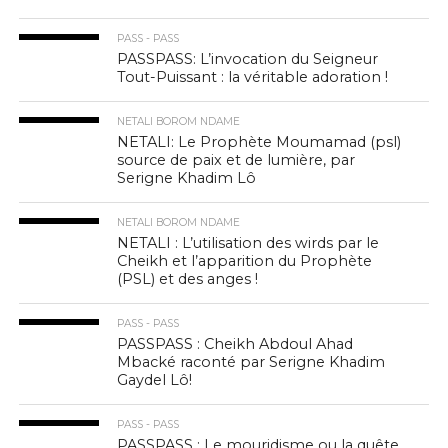
PASS - PASS
PASSPASS: L’invocation du Seigneur
Tout-Puissant : la véritable adoration !
NETALI BOROM NDAME
NETALI: Le Prophète Moumamad (psl)
source de paix et de lumière, par
Serigne Khadim Lô
NETALI BOROM NDAME
NETALI : L’utilisation des wirds par le
Cheikh et l’apparition du Prophète
(PSL) et des anges !
PASS - PASS
PASSPASS : Cheikh Abdoul Ahad
Mbacké raconté par Serigne Khadim
Gaydel Lô!
PASS - PASS
PASSPASS : Le mouridisme ou la quête