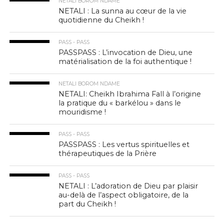
NETALI BOROM NDAME
NETALI : La sunna au cœur de la vie
quotidienne du Cheikh !
PASS - PASS
PASSPASS : L’invocation de Dieu, une
matérialisation de la foi authentique !
NETALI BOROM NDAME
NETALI: Cheikh Ibrahima Fall à l’origine
la pratique du « barkélou » dans le
mouridisme !
PASS - PASS
PASSPASS : Les vertus spirituelles et
thérapeutiques de la Prière
PASS - PASS
NETALI : L’adoration de Dieu par plaisir
au-delà de l’aspect obligatoire, de la
part du Cheikh !