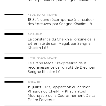
d’indépendance par Serigne Khadim Lô
!
NETALI BOROM NDAME
18 Safar, une récompence à la hauteur
des épreuves, par Serigne Khadim Lô
PASS - PASS
La constance du Cheikh à l’origine de la
pérennité de son Magal, par Serigne
Khadim Lô !
NETALI BOROM NDAME
Le Grand Magal : l’expression de la
reconnaissance de l’unicité de Dieu, par
Serigne Khadim Lô
ACTUALITÉS
19 juillet 1927, l’apparition du dernier
Khassida du Cheikh: « Khatimatoul
Mounajati » ou le Couronnement De La
Prière Fervente!