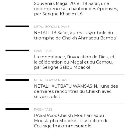
Souvenirs Magal 2018 : 18 Safar, une
récompence à la hauteur des épreuves,
par Serigne Khadim Lô
NETALI BOROM NDAME
NETALI: 18 Safar, à jamais symbole du
triomphe de Cheikh Ahmadou Bamba!
PASS - PASS
La repentance, l’invocation de Dieu, et
la célébration du Magal et du Gamou,
par Serigne Saliou Mbacké
NETALI BOROM NDAME
NETALI: XUTBATU WAMSASIN, l’une des
dernières rencontres du Cheikh avec
ses disciples!
PASS - PASS
PASSPASS: Cheikh Mouhamadou
Moustapha Mbacké, l’illustration du
Courage Imcommesurable.