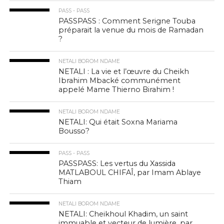
PASS - PASS
PASSPASS : Comment Serigne Touba
préparait la venue du mois de Ramadan
?
NETALI BOROM NDAME
NETALI : La vie et l’œuvre du Cheikh
Ibrahim Mbacké communément
appelé Mame Thierno Birahim !
NETALI BOROM NDAME
NETALI: Qui était Soxna Mariama
Bousso?
PASS - PASS
PASSPASS: Les vertus du Xassida
MATLABOUL CHIFAÎ, par Imam Ablaye
Thiam
NETALI BOROM NDAME
NETALI: Cheikhoul Khadim, un saint
immuable et vecteur de lumière, par