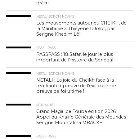
grâce!
NETALI BOROM NDAME
Les mouvements autour du CHEIKH, de
la Mauitanie à Thiéyène DJolof, par
Serigne Khadim Lô!
PASS - PASS
PASSPASS : 18 Safar, le jour le plus
important de l’histoire du Sénégal !
NETALI BOROM NDAME
NETALI : La joie du Cheikh face à la
terrifiante épreuve de l’exil comme
preuve de foi ultime !
ACTUALITÉS
Grand Magal de Touba édition 2026:
Appel du Khalife Générale des Mourides
Serigne Mountakha MBACKE
PASS - PASS