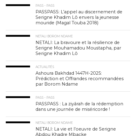
PASS - PASS
PASSPASS: L’appel au discernement de
Serigne Khadim Lô envers la jeunesse
mouride (Magal Touba 2018)
NETALI BOROM NDAME
NETALI: La bravoure et la résilience de
Serigne Mouhamadou Moustapha, par
Serigne Khadim Lô
ACTUALITÉS
Ashoura Bakhdad 1447H-2025:
Prédiction et Offrandes recommandées
par Borom Ndame
PASS - PASS
PASSPASS : La ziyârah de la rédemption
dans une journée de miséricorde !
NETALI BOROM NDAME
NETALI: La vie et l’oeuvre de Serigne
Abdou Khadre Mbacke