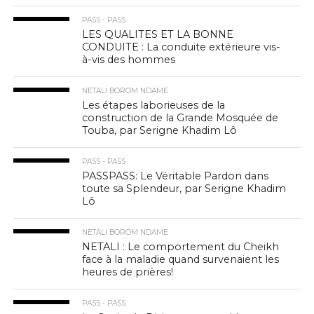
PASS - PASS
LES QUALITES ET LA BONNE
CONDUITE : La conduite extérieure vis-
à-vis des hommes
NETALI BOROM NDAME
Les étapes laborieuses de la
construction de la Grande Mosquée de
Touba, par Serigne Khadim Lô
PASS - PASS
PASSPASS: Le Véritable Pardon dans
toute sa Splendeur, par Serigne Khadim
Lô
NETALI BOROM NDAME
NETALI : Le comportement du Cheikh
face à la maladie quand survenaient les
heures de prières!
PASS - PASS