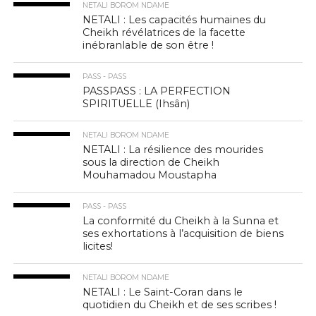
NETALI BOROM NDAME
NETALI : Les capacités humaines du
Cheikh révélatrices de la facette
inébranlable de son être !
PASS - PASS
PASSPASS : LA PERFECTION
SPIRITUELLE (Ihsân)
NETALI BOROM NDAME
NETALI : La résilience des mourides
sous la direction de Cheikh
Mouhamadou Moustapha
PASS - PASS
La conformité du Cheikh à la Sunna et
ses exhortations à l’acquisition de biens
licites!
NETALI BOROM NDAME
NETALI : Le Saint-Coran dans le
quotidien du Cheikh et de ses scribes !