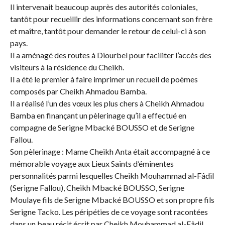
Il intervenait beaucoup auprès des autorités coloniales,
tantôt pour recueillir des informations concernant son frère
et maître, tantôt pour demander le retour de celui-ci à son
pays.
Il a aménagé des routes à Diourbel pour faciliter l’accès des
visiteurs à la résidence du Cheikh.
Il a été le premier à faire imprimer un recueil de poèmes
composés par Cheikh Ahmadou Bamba.
Il a réalisé l’un des vœux les plus chers à Cheikh Ahmadou
Bamba en finançant un pèlerinage qu’il a effectué en
compagne de Serigne Mbacké BOUSSO et de Serigne
Fallou.
Son pèlerinage : Mame Cheikh Anta était accompagné à ce
mémorable voyage aux Lieux Saints d’éminentes
personnalités parmi lesquelles Cheikh Mouhammad al-Fâdil
(Serigne Fallou), Cheikh Mbacké BOUSSO, Serigne
Moulaye fils de Serigne Mbacké BOUSSO et son propre fils
Serigne Tacko. Les péripéties de ce voyage sont racontées
dans un beau récit écrit par Cheikh Mouhammad al-Fâdil