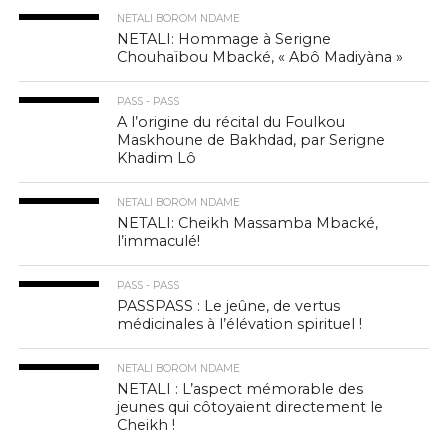
NETALI BOROM NDAME
NETALI: Hommage à Serigne
Chouhaïbou Mbacké, « Abô Madiyàna »
PASS - PASS
A l’origine du récital du Foulkou
Maskhoune de Bakhdad, par Serigne
Khadim Lô
NETALI BOROM NDAME
NETALI: Cheikh Massamba Mbacké,
l’immaculé!
PASS - PASS
PASSPASS : Le jeûne, de vertus
médicinales à l’élévation spirituel !
NETALI BOROM NDAME
NETALI : L’aspect mémorable des
jeunes qui côtoyaient directement le
Cheikh !