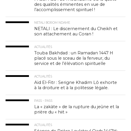
des qualités éminentes en vue de
l’accomplissement spirituel !
NETALI BOROM NDAME
NETALI : Le discernement du Cheikh et
son attachement au Coran !
ACTUALITÉS
Touba Bakhdad : un Ramadan 1447 H
placé sous le sceau de la ferveur, du
service et de l’élévation spirituelle
ACTUALITÉS
Aïd El-Fitr : Serigne Khadim Lô exhorte
à la droiture et à la politesse légale.
PASS - PASS
La « zakàte » de la rupture du jeûne et la
prière du « hiit »
ACTUALITÉS