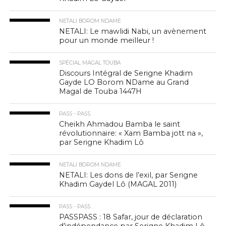
NETALI BOROM NDAME
NETALI: Le mawlidi Nabi, un avènement
pour un monde meilleur !
SPÉCIAL MAGAL TOUBA
Discours Intégral de Serigne Khadim
Gayde LO Borom NDame au Grand
Magal de Touba 1447H
PASS - PASS
Cheikh Ahmadou Bamba le saint
révolutionnaire: « Xam Bamba jott na »,
par Serigne Khadim Lô
NETALI BOROM NDAME
NETALI: Les dons de l’exil, par Serigne
Khadim Gaydel Lô (MAGAL 2011)
PASS - PASS
PASSPASS : 18 Safar, jour de déclaration