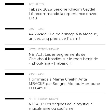
ACTUALITÉS
Tabaski 2026: Serigne Khadim Gaydel
Lô recommande la repentance envers
Dieu !
PASS - PASS
PASSPASS : Le pèlerinage à la Mecque,
un des cinq piliers de l’Islam !
NETALI BOROM NDAME
NETALI : Les enseignements de
Cheikhoul Khadim sur le mois bénit de
« Zhoul-hijja » (Tabaski) !
PASS - PASS
Hommage à Mame Cheikh Anta
MBACKE par Serigne Modou Mamoune
LO GAYDEL
NETALI BOROM NDAME
NETALI : Les origines de la mystique
musulmane ou soufisme