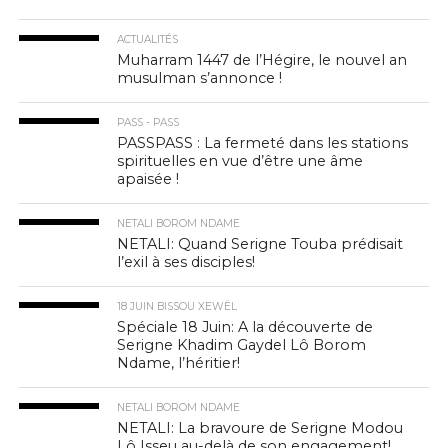
ACTUALITÉS
Muharram 1447 de l’Hégire, le nouvel an
musulman s’annonce !
PASS - PASS
PASSPASS : La fermeté dans les stations
spirituelles en vue d’être une âme
apaisée !
NETALI BOROM NDAME
NETALI: Quand Serigne Touba prédisait
l’exil à ses disciples!
18 JUIN BISSOU XEWËL
Spéciale 18 Juin: A la découverte de
Serigne Khadim Gaydel Lô Borom
Ndame, l’héritier!
NETALI BOROM NDAME
NETALI: La bravoure de Serigne Modou
Lô Isseu au-delà de son engagement!