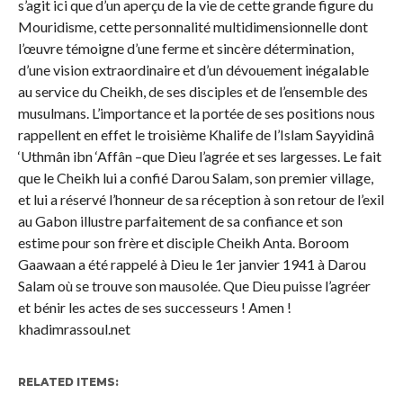
s’agit ici que d’un aperçu de la vie de cette grande figure du
Mouridisme, cette personnalité multidimensionnelle dont
l’œuvre témoigne d’une ferme et sincère détermination,
d’une vision extraordinaire et d’un dévouement inégalable
au service du Cheikh, de ses disciples et de l’ensemble des
musulmans. L’importance et la portée de ses positions nous
rappellent en effet le troisième Khalife de l’Islam Sayyidinâ
‘Uthmân ibn ‘Affân –que Dieu l’agrée et ses largesses. Le fait
que le Cheikh lui a confié Darou Salam, son premier village,
et lui a réservé l’honneur de sa réception à son retour de l’exil
au Gabon illustre parfaitement de sa confiance et son
estime pour son frère et disciple Cheikh Anta. Boroom
Gaawaan a été rappelé à Dieu le 1er janvier 1941 à Darou
Salam où se trouve son mausolée. Que Dieu puisse l’agréer
et bénir les actes de ses successeurs ! Amen !
khadimrassoul.net
RELATED ITEMS: