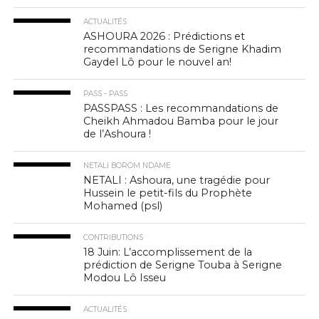
ACTUALITÉS
ASHOURA 2026 : Prédictions et
recommandations de Serigne Khadim
Gaydel Lô pour le nouvel an!
PASS - PASS
PASSPASS : Les recommandations de
Cheikh Ahmadou Bamba pour le jour
de l’Ashoura !
NETALI BOROM NDAME
NETALI : Ashoura, une tragédie pour
Hussein le petit-fils du Prophète
Mohamed (psl)
CONTRIBUTIONS
18 Juin: L’accomplissement de la
prédiction de Serigne Touba à Serigne
Modou Lô Isseu
ACTUALITÉS