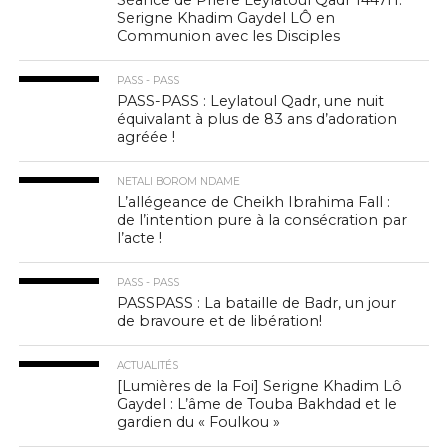
Séance de Prière Leylatoul Qadr 1447H:
Serigne Khadim Gaydel LÔ en
Communion avec les Disciples
PASS - PASS
PASS-PASS : Leylatoul Qadr, une nuit
équivalant à plus de 83 ans d’adoration
agréée !
NETALI BOROM NDAME
L’allégeance de Cheikh Ibrahima Fall :
de l’intention pure à la consécration par
l’acte !
PASS - PASS
PASSPASS : La bataille de Badr, un jour
de bravoure et de libération!
ACTUALITÉS
[Lumières de la Foi] Serigne Khadim Lô
Gaydel : L’âme de Touba Bakhdad et le
gardien du « Foulkou »