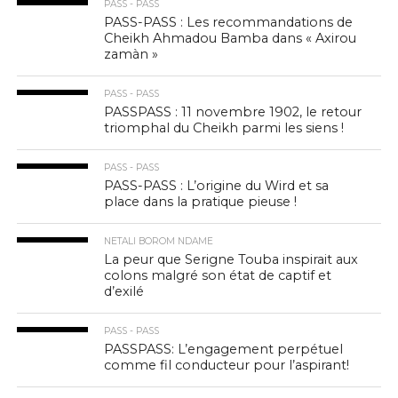
PASS - PASS
PASS-PASS : Les recommandations de
Cheikh Ahmadou Bamba dans « Axirou
zamàn »
PASS - PASS
PASSPASS : 11 novembre 1902, le retour
triomphal du Cheikh parmi les siens !
PASS - PASS
PASS-PASS : L’origine du Wird et sa
place dans la pratique pieuse !
NETALI BOROM NDAME
La peur que Serigne Touba inspirait aux
colons malgré son état de captif et
d’exilé
PASS - PASS
PASSPASS: L’engagement perpétuel
comme fil conducteur pour l’aspirant!