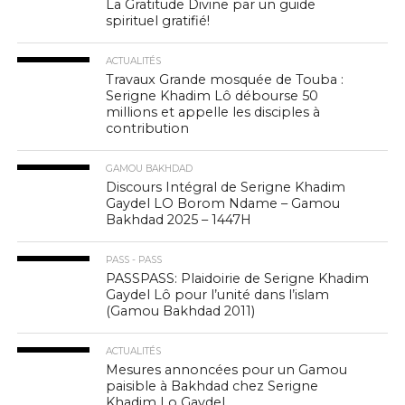
La Gratitude Divine par un guide
spirituel gratifié!
ACTUALITÉS
Travaux Grande mosquée de Touba :
Serigne Khadim Lô débourse 50
millions et appelle les disciples à
contribution
GAMOU BAKHDAD
Discours Intégral de Serigne Khadim
Gaydel LO Borom Ndame – Gamou
Bakhdad 2025 – 1447H
PASS - PASS
PASSPASS: Plaidoirie de Serigne Khadim
Gaydel Lô pour l’unité dans l’islam
(Gamou Bakhdad 2011)
ACTUALITÉS
Mesures annoncées pour un Gamou
paisible à Bakhdad chez Serigne
Khadim Lo Gaydel