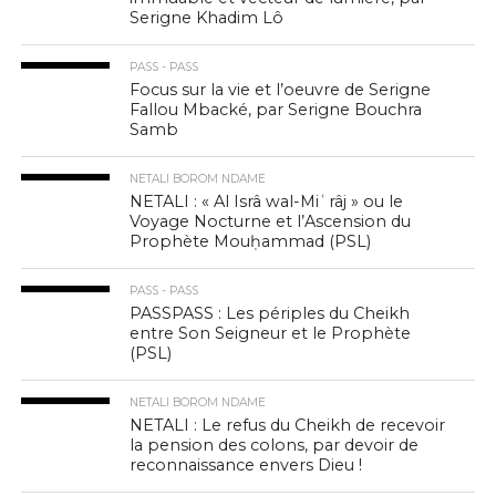
Serigne Khadim Lô
PASS - PASS
Focus sur la vie et l’oeuvre de Serigne
Fallou Mbacké, par Serigne Bouchra
Samb
NETALI BOROM NDAME
NETALI : « Al Isrâ wal-Miʿrâj » ou le
Voyage Nocturne et l’Ascension du
Prophète Mouḥammad (PSL)
PASS - PASS
PASSPASS : Les périples du Cheikh
entre Son Seigneur et le Prophète
(PSL)
NETALI BOROM NDAME
NETALI : Le refus du Cheikh de recevoir
la pension des colons, par devoir de
reconnaissance envers Dieu !