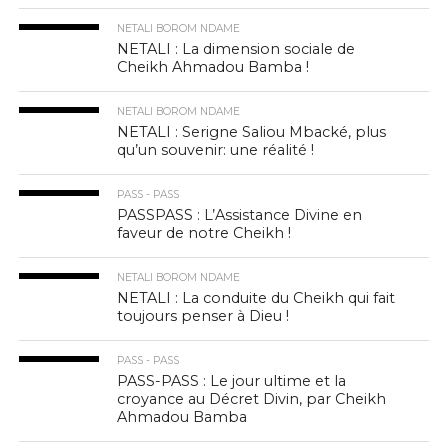
NETALI BOROM NDAME
NETALI : La dimension sociale de
Cheikh Ahmadou Bamba !
NETALI BOROM NDAME
NETALI : Serigne Saliou Mbacké, plus
qu’un souvenir: une réalité !
PASS - PASS
PASSPASS : L’Assistance Divine en
faveur de notre Cheikh !
NETALI BOROM NDAME
NETALI : La conduite du Cheikh qui fait
toujours penser à Dieu !
PASS - PASS
PASS-PASS : Le jour ultime et la
croyance au Décret Divin, par Cheikh
Ahmadou Bamba