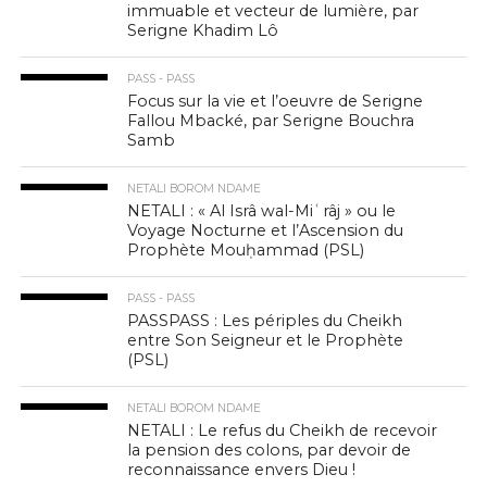
immuable et vecteur de lumière, par
Serigne Khadim Lô
PASS - PASS
Focus sur la vie et l’oeuvre de Serigne
Fallou Mbacké, par Serigne Bouchra
Samb
NETALI BOROM NDAME
NETALI : « Al Isrâ wal-Miʿrâj » ou le
Voyage Nocturne et l’Ascension du
Prophète Mouḥammad (PSL)
PASS - PASS
PASSPASS : Les périples du Cheikh
entre Son Seigneur et le Prophète
(PSL)
NETALI BOROM NDAME
NETALI : Le refus du Cheikh de recevoir
la pension des colons, par devoir de
reconnaissance envers Dieu !