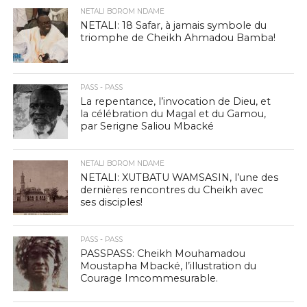
NETALI BOROM NDAME
NETALI: 18 Safar, à jamais symbole du
triomphe de Cheikh Ahmadou Bamba!
PASS - PASS
La repentance, l’invocation de Dieu, et
la célébration du Magal et du Gamou,
par Serigne Saliou Mbacké
NETALI BOROM NDAME
NETALI: XUTBATU WAMSASIN, l’une des
dernières rencontres du Cheikh avec
ses disciples!
PASS - PASS
PASSPASS: Cheikh Mouhamadou
Moustapha Mbacké, l’illustration du
Courage Imcommesurable.