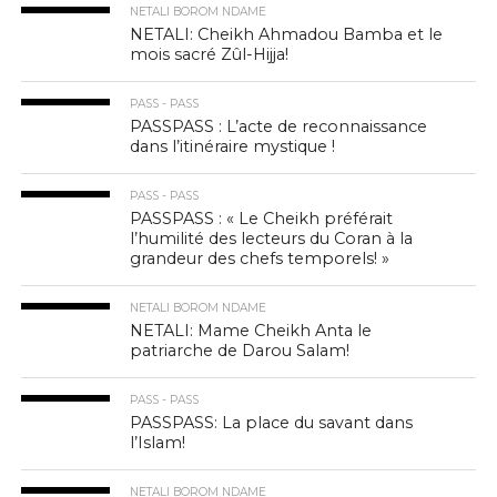
NETALI BOROM NDAME
NETALI: Cheikh Ahmadou Bamba et le
mois sacré Zûl-Hijja!
PASS - PASS
PASSPASS : L’acte de reconnaissance
dans l’itinéraire mystique !
PASS - PASS
PASSPASS : « Le Cheikh préférait
l’humilité des lecteurs du Coran à la
grandeur des chefs temporels! »
NETALI BOROM NDAME
NETALI: Mame Cheikh Anta le
patriarche de Darou Salam!
PASS - PASS
PASSPASS: La place du savant dans
l’Islam!
NETALI BOROM NDAME