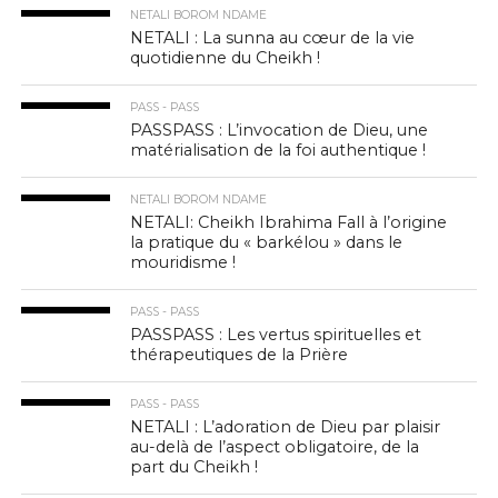
NETALI BOROM NDAME
NETALI : La sunna au cœur de la vie
quotidienne du Cheikh !
PASS - PASS
PASSPASS : L’invocation de Dieu, une
matérialisation de la foi authentique !
NETALI BOROM NDAME
NETALI: Cheikh Ibrahima Fall à l’origine
la pratique du « barkélou » dans le
mouridisme !
PASS - PASS
PASSPASS : Les vertus spirituelles et
thérapeutiques de la Prière
PASS - PASS
NETALI : L’adoration de Dieu par plaisir
au-delà de l’aspect obligatoire, de la
part du Cheikh !