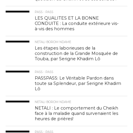
PASS - PASS
LES QUALITES ET LA BONNE
CONDUITE : La conduite extérieure vis-
à-vis des hommes
NETALI BOROM NDAME
Les étapes laborieuses de la
construction de la Grande Mosquée de
Touba, par Serigne Khadim Lô
PASS - PASS
PASSPASS: Le Véritable Pardon dans
toute sa Splendeur, par Serigne Khadim
Lô
NETALI BOROM NDAME
NETALI : Le comportement du Cheikh
face à la maladie quand survenaient les
heures de prières!
PASS - PASS