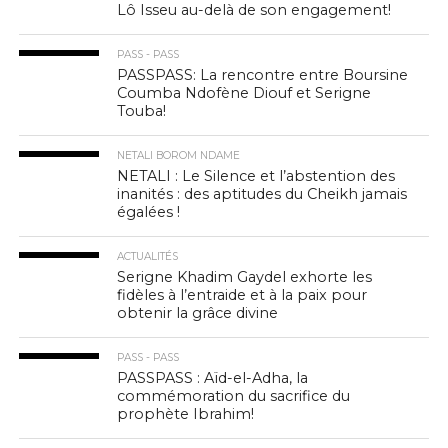
Lô Isseu au-delà de son engagement!
PASS - PASS
PASSPASS: La rencontre entre Boursine
Coumba Ndofène Diouf et Serigne
Touba!
NETALI BOROM NDAME
NETALI : Le Silence et l’abstention des
inanités : des aptitudes du Cheikh jamais
égalées !
ACTUALITÉS
Serigne Khadim Gaydel exhorte les
fidèles à l’entraide et à la paix pour
obtenir la grâce divine
PASS - PASS
PASSPASS : Aïd-el-Adha, la
commémoration du sacrifice du
prophète Ibrahim!