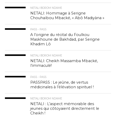
NETALI BOROM NDAME
NETALI: Hommage à Serigne
Chouhaïbou Mbacké, « Abô Madiyàna »
PASS - PASS
A l’origine du récital du Foulkou
Maskhoune de Bakhdad, par Serigne
Khadim Lô
NETALI BOROM NDAME
NETALI: Cheikh Massamba Mbacké,
l’immaculé!
PASS - PASS
PASSPASS : Le jeûne, de vertus
médicinales à l’élévation spirituel !
NETALI BOROM NDAME
NETALI : L’aspect mémorable des
jeunes qui côtoyaient directement le
Cheikh !