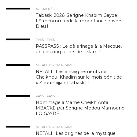
ACTUALITÉS
Tabaski 2026: Serigne Khadim Gaydel
Lô recommande la repentance envers
Dieu !
PASS - PASS
PASSPASS : Le pèlerinage à la Mecque,
un des cinq piliers de l’Islam !
NETALI BOROM NDAME
NETALI : Les enseignements de
Cheikhoul Khadim sur le mois bénit de
« Zhoul-hijja » (Tabaski) !
PASS - PASS
Hommage à Mame Cheikh Anta
MBACKE par Serigne Modou Mamoune
LO GAYDEL
NETALI BOROM NDAME
NETALI : Les origines de la mystique