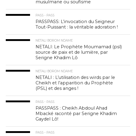
musulmane ou soufisme
PASS - PASS
PASSPASS: L’invocation du Seigneur
Tout-Puissant : la véritable adoration !
NETALI BOROM NDAME
NETALI: Le Prophète Moumamad (psl)
source de paix et de lumière, par
Serigne Khadim Lô
NETALI BOROM NDAME
NETALI : L’utilisation des wirds par le
Cheikh et l’apparition du Prophète
(PSL) et des anges !
PASS - PASS
PASSPASS : Cheikh Abdoul Ahad
Mbacké raconté par Serigne Khadim
Gaydel Lô!
PASS - PASS