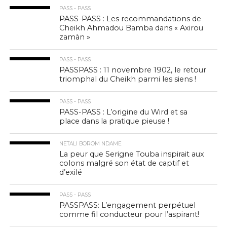
PASS - PASS
PASS-PASS : Les recommandations de
Cheikh Ahmadou Bamba dans « Axirou
zamàn »
PASS - PASS
PASSPASS : 11 novembre 1902, le retour
triomphal du Cheikh parmi les siens !
PASS - PASS
PASS-PASS : L’origine du Wird et sa
place dans la pratique pieuse !
NETALI BOROM NDAME
La peur que Serigne Touba inspirait aux
colons malgré son état de captif et
d’exilé
PASS - PASS
PASSPASS: L’engagement perpétuel
comme fil conducteur pour l’aspirant!