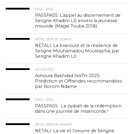
PASS - PASS
PASSPASS: L’appel au discernement de
Serigne Khadim Lô envers la jeunesse
mouride (Magal Touba 2018)
NETALI BOROM NDAME
NETALI: La bravoure et la résilience de
Serigne Mouhamadou Moustapha, par
Serigne Khadim Lô
ACTUALITÉS
Ashoura Bakhdad 1447H-2025:
Prédiction et Offrandes recommandées
par Borom Ndame
PASS - PASS
PASSPASS : La ziyârah de la rédemption
dans une journée de miséricorde !
NETALI BOROM NDAME
NETALI: La vie et l’oeuvre de Serigne