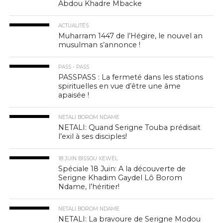
Abdou Khadre Mbacke
ACTUALITÉS
Muharram 1447 de l’Hégire, le nouvel an
musulman s’annonce !
PASS - PASS
PASSPASS : La fermeté dans les stations
spirituelles en vue d’être une âme
apaisée !
NETALI BOROM NDAME
NETALI: Quand Serigne Touba prédisait
l’exil à ses disciples!
18 JUIN BISSOU XEWËL
Spéciale 18 Juin: A la découverte de
Serigne Khadim Gaydel Lô Borom
Ndame, l’héritier!
NETALI BOROM NDAME
NETALI: La bravoure de Serigne Modou