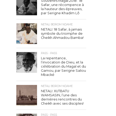
Souvenirs Magal 2018 : 18
Safar, une récompence à
la hauteur des épreuves,
par Serigne Khadim Lô
NETALI BOROM NDAME
NETALI: 18 Safar, à jamais
symbole du triomphe de
Cheikh Ahmadou Bamba!
PASS - PASS
La repentance,
l’invocation de Dieu, et la
célébration du Magal et du
Gamou, par Serigne Saliou
Mbacké
NETALI BOROM NDAME
NETALI: XUTBATU
WAMSASIN, l’une des
dernières rencontres du
Cheikh avec ses disciples!
PASS - PASS