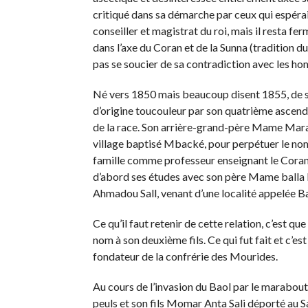
critiqué dans sa démarche par ceux qui espéraie
conseiller et magistrat du roi, mais il resta 
dans l’axe du Coran et de la Sunna (tradition d
pas se soucier de sa contradiction avec les ho
Né vers 1850 mais beaucoup disent 1855, de 
d’origine toucouleur par son quatrième ascend
de la race. Son arrière-grand-père Mame Mara
village baptisé Mbacké, pour perpétuer le nom 
famille comme professeur enseignant le Coran. C
d’abord ses études avec son père Mame balla
Ahmadou Sall, venant d’une localité appelée 
Ce qu’il faut retenir de cette relation, c’est 
nom à son deuxième fils. Ce qui fut fait et c’e
fondateur de la confrérie des Mourides.
Au cours de l’invasion du Baol par le marabo
peuls et son fils Momar Anta Sali déporté au S