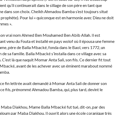
nt qu’il continuerait dans le sillage de son père en tant que
ferme dans son choix. Cheikh Ahmadou Bamba s’est toujours situé
u prophète). Pour lui « quiconque est en harmonie avec Dieu ne doit
mmes ».
son vrai nom Ahmed Ben Mouhamed Ben Abib Allah. Il est
ant venu du Fouta et installé en pays wolof où il épousa une femme
me, père de Balla Mbacké, fonda dans le Baol, vers 1772, un
de sa famille. Balla Mbacké s’installa dans ce village avec sa
’est là que naquit Momar Anta Sali, son fils. Ce dernier fit tout
 Mbacké, avant de les achever avec un éminent marabout nommé
Bamba.
que ce fin lettrée avait demandé à Momar Anta Sali de donner son
st ce fils, prénommé Ahmadou Bamba, qui, plus tard, devint le
ut Maba Diakhou, Mame Balla Mbacké fut tué, dit-on, par des
aloum par Maba Diakhou. Il ouvrit alors une école coranique très