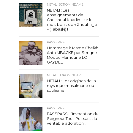
NETALI BOROM NDAME
NETALI : Les
enseignements de
Cheikhoul Khadim sur le
mois bénit de « Zhoul-hijja
» (Tabaski) !
PASS - PASS
Hommage à Mame Cheikh
Anta MBACKE par Serigne
Modou Mamoune LO
GAYDEL
NETALI BOROM NDAME
NETALI : Les origines de la
mystique musulmane ou
soufisme
PASS - PASS
PASSPASS: L’invocation du
Seigneur Tout-Puissant : la
véritable adoration !