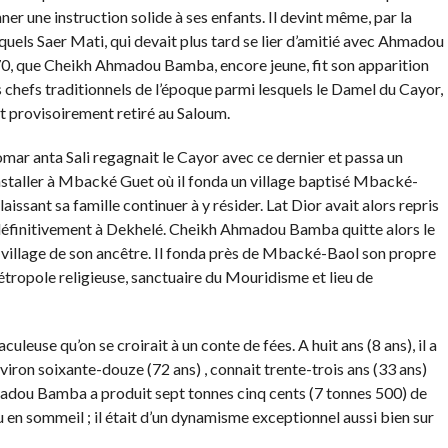
r une instruction solide à ses enfants. Il devint même, par la
quels Saer Mati, qui devait plus tard se lier d’amitié avec Ahmadou
0, que Cheikh Ahmadou Bamba, encore jeune, fit son apparition
les chefs traditionnels de l’époque parmi lesquels le Damel du Cayor,
it provisoirement retiré au Saloum.
omar anta Sali regagnait le Cayor avec ce dernier et passa un
installer à Mbacké Guet où il fonda un village baptisé Mbacké-
aissant sa famille continuer à y résider. Lat Dior avait alors repris
a définitivement à Dekhelé. Cheikh Ahmadou Bamba quitte alors le
 village de son ancêtre. Il fonda près de Mbacké-Baol son propre
étropole religieuse, sanctuaire du Mouridisme et lieu de
use qu’on se croirait à un conte de fées. A huit ans (8 ans), il a
nviron soixante-douze (72 ans) , connait trente-trois ans (33 ans)
madou Bamba a produit sept tonnes cinq cents (7 tonnes 500) de
u en sommeil ; il était d’un dynamisme exceptionnel aussi bien sur