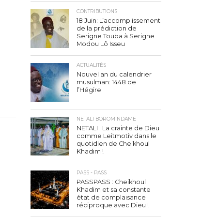
CONTRIBUTIONS
18 Juin: L’accomplissement
de la prédiction de
Serigne Touba à Serigne
Modou Lô Isseu
ACTUALITÉS
Nouvel an du calendrier
musulman: 1448 de
l’Hégire
NETALI BOROM NDAME
NETALI : La crainte de Dieu
comme Leitmotiv dans le
quotidien de Cheikhoul
Khadim !
PASS - PASS
PASSPASS : Cheikhoul
Khadim et sa constante
état de complaisance
réciproque avec Dieu !