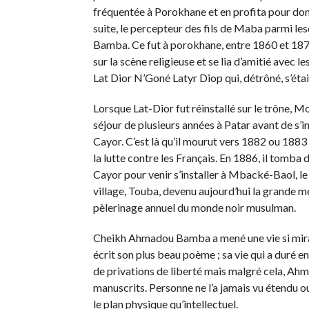
fréquentée à Porokhane et en profita pour donne
suite, le percepteur des fils de Maba parmi les
Bamba. Ce fut à porokhane, entre 1860 et 187
sur la scène religieuse et se lia d’amitié avec 
Lat Dior N’Goné Latyr Diop qui, détrôné, s’éta
Lorsque Lat-Dior fut réinstallé sur le trône, M
séjour de plusieurs années à Patar avant de s’
Cayor. C’est là qu’il mourut vers 1882 ou 1883 l
la lutte contre les Français. En 1886, il tomb
Cayor pour venir s’installer à Mbacké-Baol, le
village, Touba, devenu aujourd’hui la grande m
pèlerinage annuel du monde noir musulman.
Cheikh Ahmadou Bamba a mené une vie si miracule
écrit son plus beau poème ; sa vie qui a duré e
de privations de liberté mais malgré cela, Ah
manuscrits. Personne ne l’a jamais vu étendu o
le plan physique qu’intellectuel.