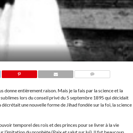
COMMENTS
ous donne entièrement raison. Mais je la fais par la science et la
s sublimes lors du conseil privé du 5 septembre 1895 qui décidait
crétait une nouvelle forme de Jihad fondée sur la foi, la science
ir temporel des rois et des princes pour se livrer à la vie
l’imitation du prophète (Paix et salut sur lui). Il fut beaucoup