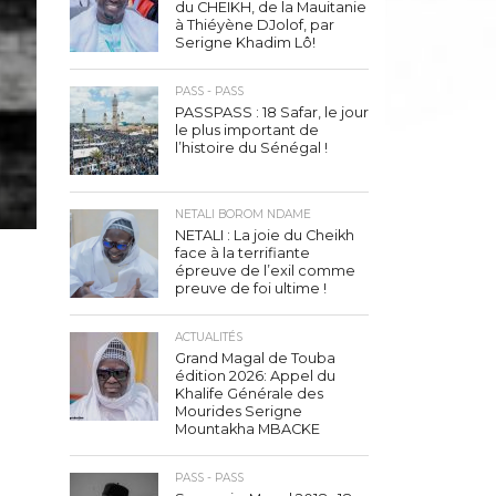
du CHEIKH, de la Mauitanie
à Thiéyène DJolof, par
Serigne Khadim Lô!
PASS - PASS
PASSPASS : 18 Safar, le jour
le plus important de
l’histoire du Sénégal !
NETALI BOROM NDAME
NETALI : La joie du Cheikh
face à la terrifiante
épreuve de l’exil comme
preuve de foi ultime !
ACTUALITÉS
Grand Magal de Touba
édition 2026: Appel du
Khalife Générale des
Mourides Serigne
Mountakha MBACKE
PASS - PASS