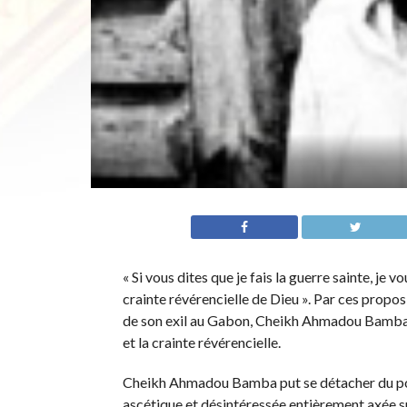
« Si vous dites que je fais la guerre sainte, je v
crainte révérencielle de Dieu ». Par ces propo
de son exil au Gabon, Cheikh Ahmadou Bamba dé
et la crainte révérencielle.
Cheikh Ahmadou Bamba put se détacher du pouvo
ascétique et désintéressée entièrement axée sur 