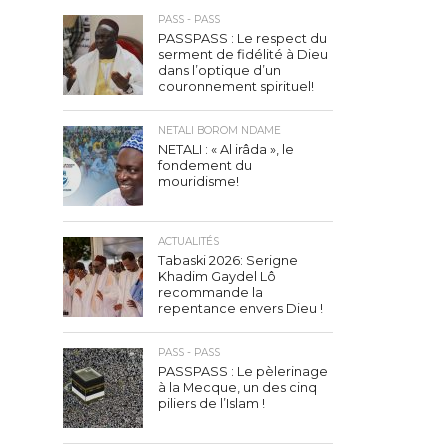
PASS - PASS
PASSPASS : Le respect du
serment de fidélité à Dieu
dans l’optique d’un
couronnement spirituel!
NETALI BOROM NDAME
NETALI : « Al irâda », le
fondement du
mouridisme!
ACTUALITÉS
Tabaski 2026: Serigne
Khadim Gaydel Lô
recommande la
repentance envers Dieu !
PASS - PASS
PASSPASS : Le pèlerinage
à la Mecque, un des cinq
piliers de l’Islam !