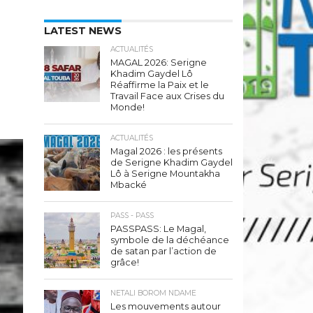
LATEST NEWS
ACTUALITÉS
MAGAL 2026: Serigne
Khadim Gaydel Lô
Réaffirme la Paix et le
Travail Face aux Crises du
Monde!
ACTUALITÉS
Magal 2026 : les présents
de Serigne Khadim Gaydel
Lô à Serigne Mountakha
Mbacké
PASS - PASS
PASSPASS: Le Magal,
symbole de la déchéance
de satan par l’action de
grâce!
NETALI BOROM NDAME
Les mouvements autour