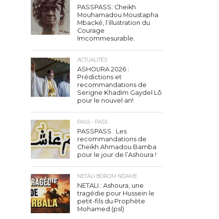
PASSPASS: Cheikh
Mouhamadou Moustapha
Mbacké, l’illustration du
Courage
Imcommesurable.
ACTUALITÉS
ASHOURA 2026 :
Prédictions et
recommandations de
Serigne Khadim Gaydel Lô
pour le nouvel an!
PASS - PASS
PASSPASS : Les
recommandations de
Cheikh Ahmadou Bamba
pour le jour de l’Ashoura !
NETALI BOROM NDAME
NETALI : Ashoura, une
tragédie pour Hussein le
petit-fils du Prophète
Mohamed (psl)