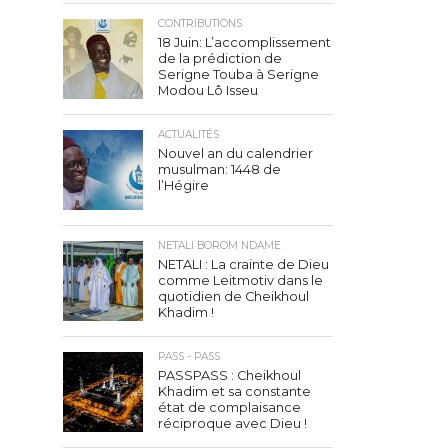
CONTRIBUTIONS
18 Juin: L’accomplissement
de la prédiction de
Serigne Touba à Serigne
Modou Lô Isseu
ACTUALITÉS
Nouvel an du calendrier
musulman: 1448 de
l’Hégire
NETALI BOROM NDAME
NETALI : La crainte de Dieu
comme Leitmotiv dans le
quotidien de Cheikhoul
Khadim !
PASS - PASS
PASSPASS : Cheikhoul
Khadim et sa constante
état de complaisance
réciproque avec Dieu !