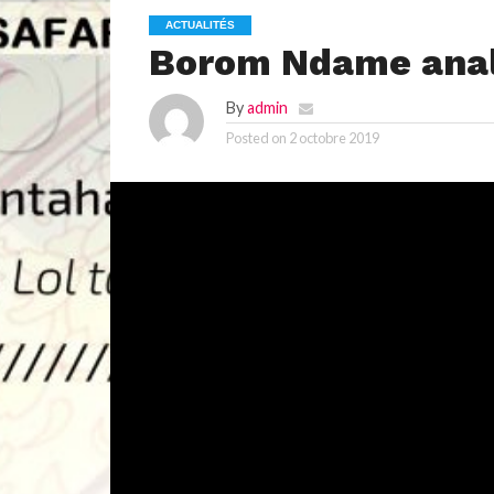
ACTUALITÉS
Borom Ndame anal
By
admin
Posted on
2 octobre 2019