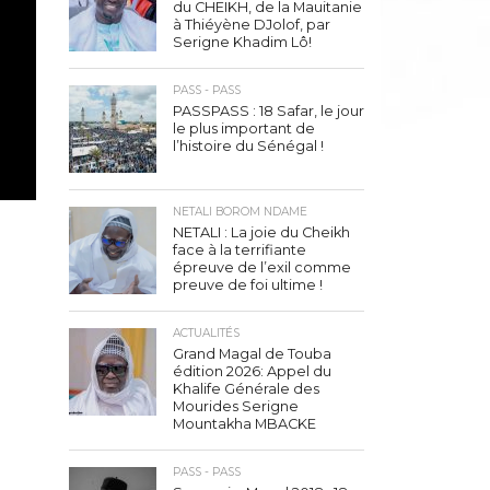
du CHEIKH, de la Mauitanie
à Thiéyène DJolof, par
Serigne Khadim Lô!
PASS - PASS
PASSPASS : 18 Safar, le jour
le plus important de
l’histoire du Sénégal !
NETALI BOROM NDAME
NETALI : La joie du Cheikh
face à la terrifiante
épreuve de l’exil comme
preuve de foi ultime !
ACTUALITÉS
Grand Magal de Touba
édition 2026: Appel du
Khalife Générale des
Mourides Serigne
Mountakha MBACKE
PASS - PASS