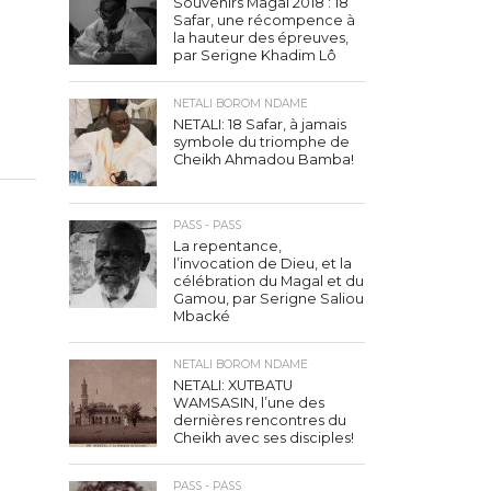
Souvenirs Magal 2018 : 18
Safar, une récompence à
la hauteur des épreuves,
par Serigne Khadim Lô
NETALI BOROM NDAME
NETALI: 18 Safar, à jamais
symbole du triomphe de
Cheikh Ahmadou Bamba!
PASS - PASS
La repentance,
l’invocation de Dieu, et la
célébration du Magal et du
Gamou, par Serigne Saliou
Mbacké
NETALI BOROM NDAME
NETALI: XUTBATU
WAMSASIN, l’une des
dernières rencontres du
Cheikh avec ses disciples!
PASS - PASS