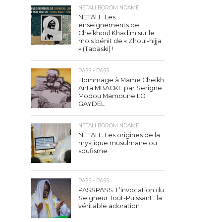
NETALI BOROM NDAME
NETALI : Les
enseignements de
Cheikhoul Khadim sur le
mois bénit de « Zhoul-hijja
» (Tabaski) !
PASS - PASS
Hommage à Mame Cheikh
Anta MBACKE par Serigne
Modou Mamoune LO
GAYDEL
NETALI BOROM NDAME
NETALI : Les origines de la
mystique musulmane ou
soufisme
PASS - PASS
PASSPASS: L’invocation du
Seigneur Tout-Puissant : la
véritable adoration !