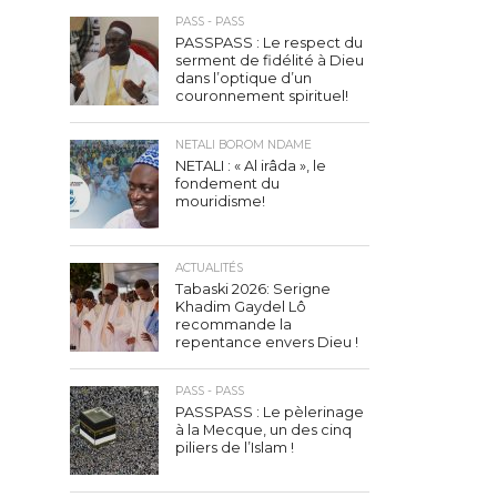
PASS - PASS
PASSPASS : Le respect du
serment de fidélité à Dieu
dans l’optique d’un
couronnement spirituel!
NETALI BOROM NDAME
NETALI : « Al irâda », le
fondement du
mouridisme!
ACTUALITÉS
Tabaski 2026: Serigne
Khadim Gaydel Lô
recommande la
repentance envers Dieu !
PASS - PASS
PASSPASS : Le pèlerinage
à la Mecque, un des cinq
piliers de l’Islam !