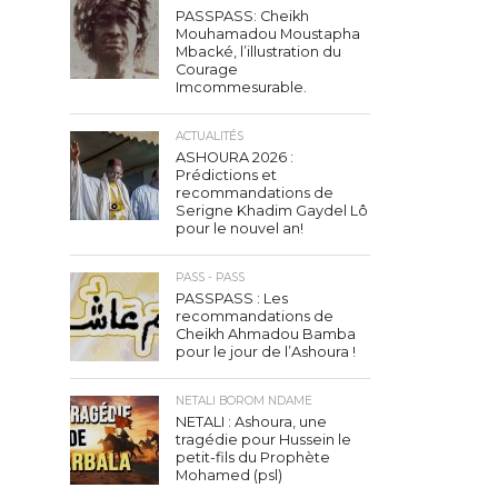
PASSPASS: Cheikh
Mouhamadou Moustapha
Mbacké, l’illustration du
Courage
Imcommesurable.
ACTUALITÉS
ASHOURA 2026 :
Prédictions et
recommandations de
Serigne Khadim Gaydel Lô
pour le nouvel an!
PASS - PASS
PASSPASS : Les
recommandations de
Cheikh Ahmadou Bamba
pour le jour de l’Ashoura !
NETALI BOROM NDAME
NETALI : Ashoura, une
tragédie pour Hussein le
petit-fils du Prophète
Mohamed (psl)