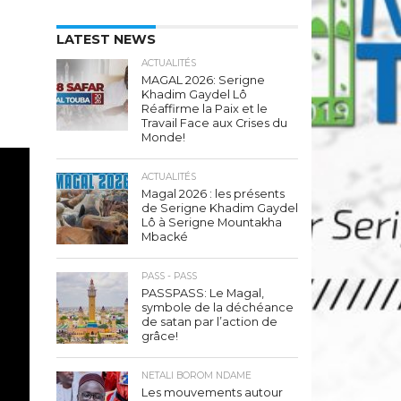
LATEST NEWS
ACTUALITÉS
MAGAL 2026: Serigne
Khadim Gaydel Lô
Réaffirme la Paix et le
Travail Face aux Crises du
Monde!
ACTUALITÉS
Magal 2026 : les présents
de Serigne Khadim Gaydel
Lô à Serigne Mountakha
Mbacké
PASS - PASS
PASSPASS: Le Magal,
symbole de la déchéance
de satan par l’action de
grâce!
NETALI BOROM NDAME
Les mouvements autour