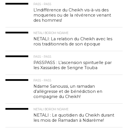
PASS - PASS
L’indifférence du Cheikh vis-à-vis des
moqueries ou de la révérence venant
des hommes!
NETALI BOROM NDAME
NETALI: La relation du Cheikh avec les
rois traditionnels de son époque
PASS - PASS
PASSPASS : L’ascension spirituelle par
les Xassaïdes de Serigne Touba
PASS - PASS
Ndame Sanoussi, un ramadan
d’allégresse et de bénédiction en
compagnie du Cheikh!
NETALI BOROM NDAME
NETALI : Le quotidien du Cheikh durant
les mois de Ramadan à Ndiarème!