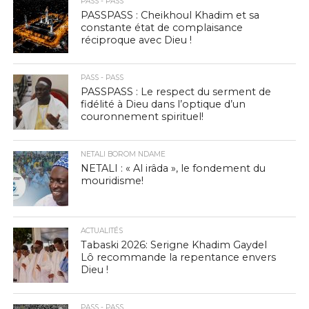
PASS - PASS
PASSPASS : Cheikhoul Khadim et sa
constante état de complaisance
réciproque avec Dieu !
PASS - PASS
PASSPASS : Le respect du serment de
fidélité à Dieu dans l’optique d’un
couronnement spirituel!
NETALI BOROM NDAME
NETALI : « Al irâda », le fondement du
mouridisme!
ACTUALITÉS
Tabaski 2026: Serigne Khadim Gaydel
Lô recommande la repentance envers
Dieu !
PASS - PASS