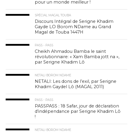
pour un monde meilleur !
SPÉCIAL MAGAL TOUBA
Discours Intégral de Serigne Khadim
Gayde LO Borom NDame au Grand
Magal de Touba 1447H
PASS - PASS
Cheikh Ahmadou Bamba le saint
révolutionnaire: « Xam Bamba jott na »,
par Serigne Khadim Lô
NETALI BOROM NDAME
NETALI: Les dons de l’exil, par Serigne
Khadim Gaydel Lô (MAGAL 2011)
PASS - PASS
PASSPASS : 18 Safar, jour de déclaration
d’indépendance par Serigne Khadim Lô
!
NETALI BOROM NDAME