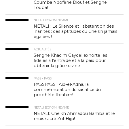
Coumba Ndofène Diouf et Serigne
Touba!
NETALI BOROM NDAME
NETALI : Le Silence et l’abstention des
inanités : des aptitudes du Cheikh jamais
égalées !
ACTUALITÉS
Serigne Khadim Gaydel exhorte les
fidèles à l’entraide et à la paix pour
obtenir la grâce divine
PASS - PASS
PASSPASS : Aïd-el-Adha, la
commémoration du sacrifice du
prophète Ibrahim!
NETALI BOROM NDAME
NETALI: Cheikh Ahmadou Bamba et le
mois sacré Zûl-Hijja!