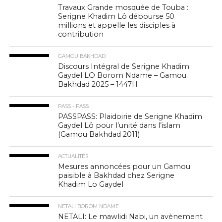
Travaux Grande mosquée de Touba :
Serigne Khadim Lô débourse 50
millions et appelle les disciples à
contribution
GAMOU BAKHDAD
Discours Intégral de Serigne Khadim
Gaydel LO Borom Ndame – Gamou
Bakhdad 2025 – 1447H
PASS - PASS
PASSPASS: Plaidoirie de Serigne Khadim
Gaydel Lô pour l’unité dans l’islam
(Gamou Bakhdad 2011)
ACTUALITÉS
Mesures annoncées pour un Gamou
paisible à Bakhdad chez Serigne
Khadim Lo Gaydel
NETALI BOROM NDAME
NETALI: Le mawlidi Nabi, un avènement