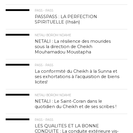
PASS - PASS
PASSPASS : LA PERFECTION
SPIRITUELLE (Ihsân)
NETALI BOROM NDAME
NETALI : La résilience des mourides
sous la direction de Cheikh
Mouhamadou Moustapha
PASS - PASS
La conformité du Cheikh à la Sunna et
ses exhortations à l’acquisition de biens
licites!
NETALI BOROM NDAME
NETALI : Le Saint-Coran dans le
quotidien du Cheikh et de ses scribes !
PASS - PASS
LES QUALITES ET LA BONNE
CONDUITE : La conduite extérieure vis-