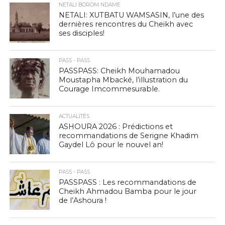
NETALI BOROM NDAME
NETALI: XUTBATU WAMSASIN, l’une des
dernières rencontres du Cheikh avec
ses disciples!
PASS - PASS
PASSPASS: Cheikh Mouhamadou
Moustapha Mbacké, l’illustration du
Courage Imcommesurable.
ACTUALITÉS
ASHOURA 2026 : Prédictions et
recommandations de Serigne Khadim
Gaydel Lô pour le nouvel an!
PASS - PASS
PASSPASS : Les recommandations de
Cheikh Ahmadou Bamba pour le jour
de l’Ashoura !