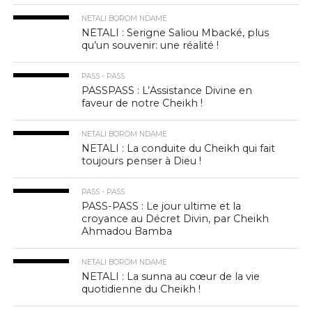
NETALI BOROM NDAME
NETALI : Serigne Saliou Mbacké, plus
qu’un souvenir: une réalité !
PASS - PASS
PASSPASS : L’Assistance Divine en
faveur de notre Cheikh !
NETALI BOROM NDAME
NETALI : La conduite du Cheikh qui fait
toujours penser à Dieu !
PASS - PASS
PASS-PASS : Le jour ultime et la
croyance au Décret Divin, par Cheikh
Ahmadou Bamba
NETALI BOROM NDAME
NETALI : La sunna au cœur de la vie
quotidienne du Cheikh !