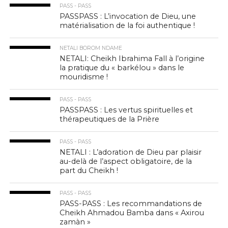
PASS - PASS
PASSPASS : L’invocation de Dieu, une
matérialisation de la foi authentique !
NETALI BOROM NDAME
NETALI: Cheikh Ibrahima Fall à l’origine
la pratique du « barkélou » dans le
mouridisme !
PASS - PASS
PASSPASS : Les vertus spirituelles et
thérapeutiques de la Prière
PASS - PASS
NETALI : L’adoration de Dieu par plaisir
au-delà de l’aspect obligatoire, de la
part du Cheikh !
PASS - PASS
PASS-PASS : Les recommandations de
Cheikh Ahmadou Bamba dans « Axirou
zamàn »