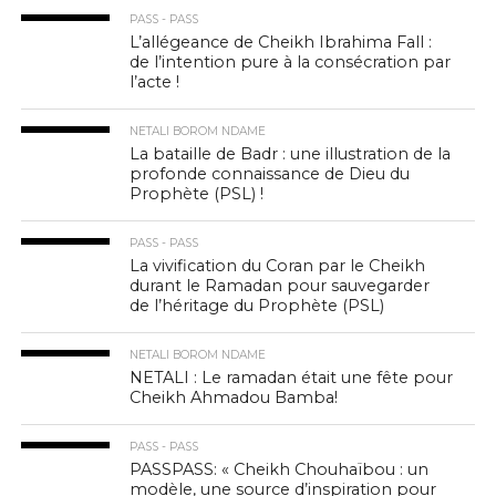
PASS - PASS
L’allégeance de Cheikh Ibrahima Fall :
de l’intention pure à la consécration par
l’acte !
NETALI BOROM NDAME
La bataille de Badr : une illustration de la
profonde connaissance de Dieu du
Prophète (PSL) !
PASS - PASS
La vivification du Coran par le Cheikh
durant le Ramadan pour sauvegarder
de l’héritage du Prophète (PSL)
NETALI BOROM NDAME
NETALI : Le ramadan était une fête pour
Cheikh Ahmadou Bamba!
PASS - PASS
PASSPASS: « Cheikh Chouhaïbou : un
modèle, une source d’inspiration pour