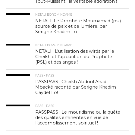
Tout-Puissant : la véritable adoration !
NETALI BOROM NDAME
NETALI: Le Prophète Moumamad (psl)
source de paix et de lumière, par
Serigne Khadim Lô
NETALI BOROM NDAME
NETALI : L’utilisation des wirds par le
Cheikh et l’apparition du Prophète
(PSL) et des anges !
PASS - PASS
PASSPASS : Cheikh Abdoul Ahad
Mbacké raconté par Serigne Khadim
Gaydel Lô!
PASS - PASS
PASSPASS : Le mouridisme ou la quête
des qualités éminentes en vue de
l’accomplissement spirituel !