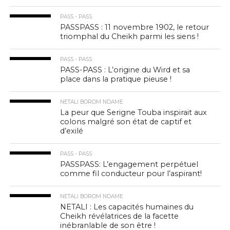
PASS - PASS
PASSPASS : 11 novembre 1902, le retour
triomphal du Cheikh parmi les siens !
PASS - PASS
PASS-PASS : L’origine du Wird et sa
place dans la pratique pieuse !
NETALI BOROM NDAME
La peur que Serigne Touba inspirait aux
colons malgré son état de captif et
d’exilé
PASS - PASS
PASSPASS: L’engagement perpétuel
comme fil conducteur pour l’aspirant!
NETALI BOROM NDAME
NETALI : Les capacités humaines du
Cheikh révélatrices de la facette
inébranlable de son être !