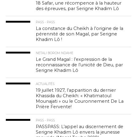
18 Safar, une récompence à la hauteur
des épreuves, par Serigne Khadim Lô
PASS - PASS
La constance du Cheikh à l’origine de la
pérennité de son Magal, par Serigne
Khadim Lô !
NETALI BOROM NDAME
Le Grand Magal : l’expression de la
reconnaissance de l’unicité de Dieu, par
Serigne Khadim Lô
ACTUALITÉS
19 juillet 1927, l’apparition du dernier
Khassida du Cheikh: « Khatimatoul
Mounajati » ou le Couronnement De La
Prière Fervente!
PASS - PASS
PASSPASS: L’appel au discernement de
Serigne Khadim Lô envers la jeunesse