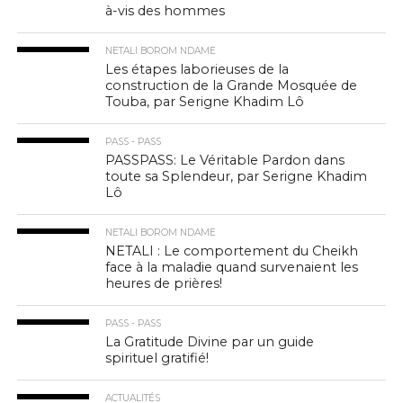
à-vis des hommes
NETALI BOROM NDAME
Les étapes laborieuses de la
construction de la Grande Mosquée de
Touba, par Serigne Khadim Lô
PASS - PASS
PASSPASS: Le Véritable Pardon dans
toute sa Splendeur, par Serigne Khadim
Lô
NETALI BOROM NDAME
NETALI : Le comportement du Cheikh
face à la maladie quand survenaient les
heures de prières!
PASS - PASS
La Gratitude Divine par un guide
spirituel gratifié!
ACTUALITÉS