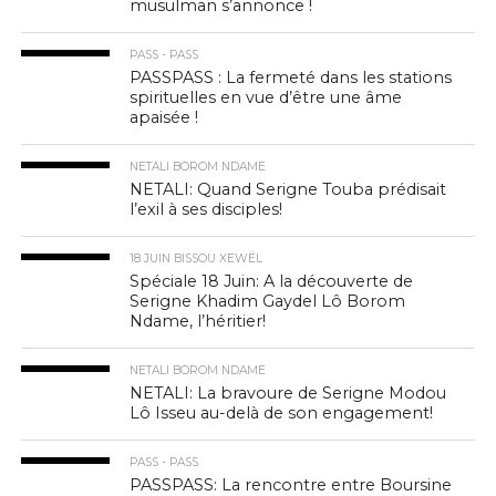
musulman s’annonce !
PASS - PASS
PASSPASS : La fermeté dans les stations
spirituelles en vue d’être une âme
apaisée !
NETALI BOROM NDAME
NETALI: Quand Serigne Touba prédisait
l’exil à ses disciples!
18 JUIN BISSOU XEWËL
Spéciale 18 Juin: A la découverte de
Serigne Khadim Gaydel Lô Borom
Ndame, l’héritier!
NETALI BOROM NDAME
NETALI: La bravoure de Serigne Modou
Lô Isseu au-delà de son engagement!
PASS - PASS
PASSPASS: La rencontre entre Boursine