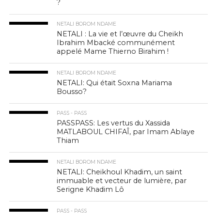
?
NETALI BOROM NDAME
NETALI : La vie et l’œuvre du Cheikh
Ibrahim Mbacké communément
appelé Mame Thierno Birahim !
NETALI BOROM NDAME
NETALI: Qui était Soxna Mariama
Bousso?
PASS - PASS
PASSPASS: Les vertus du Xassida
MATLABOUL CHIFAÎ, par Imam Ablaye
Thiam
NETALI BOROM NDAME
NETALI: Cheikhoul Khadim, un saint
immuable et vecteur de lumière, par
Serigne Khadim Lô
PASS - PASS