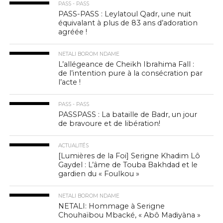
PASS - PASS
PASS-PASS : Leylatoul Qadr, une nuit
équivalant à plus de 83 ans d’adoration
agréée !
NETALI BOROM NDAME
L’allégeance de Cheikh Ibrahima Fall :
de l’intention pure à la consécration par
l’acte !
PASS - PASS
PASSPASS : La bataille de Badr, un jour
de bravoure et de libération!
ACTUALITÉS
[Lumières de la Foi] Serigne Khadim Lô
Gaydel : L’âme de Touba Bakhdad et le
gardien du « Foulkou »
NETALI BOROM NDAME
NETALI: Hommage à Serigne
Chouhaïbou Mbacké, « Abô Madiyàna »