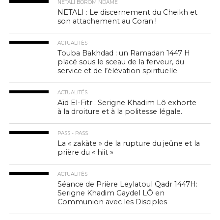
NETALI BOROM NDAME
NETALI : Le discernement du Cheikh et
son attachement au Coran !
ACTUALITÉS
Touba Bakhdad : un Ramadan 1447 H
placé sous le sceau de la ferveur, du
service et de l’élévation spirituelle
ACTUALITÉS
Aïd El-Fitr : Serigne Khadim Lô exhorte
à la droiture et à la politesse légale.
PASS - PASS
La « zakàte » de la rupture du jeûne et la
prière du « hiit »
ACTUALITÉS
Séance de Prière Leylatoul Qadr 1447H:
Serigne Khadim Gaydel LÔ en
Communion avec les Disciples