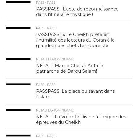
PASS - PASS
PASSPASS : L’acte de reconnaissance
dans l’itinéraire mystique !
PASS - PASS
PASSPASS : « Le Cheikh préférait
l’humilité des lecteurs du Coran à la
grandeur des chefs temporels! »
NETALI BOROM NDAME
NETALI: Mame Cheikh Anta le
patriarche de Darou Salam!
PASS - PASS
PASSPASS: La place du savant dans
l’Islam!
NETALI BOROM NDAME
NETALI: La Volonté Divine à l’origine des
épreuves du Cheikh!
PASS - PASS