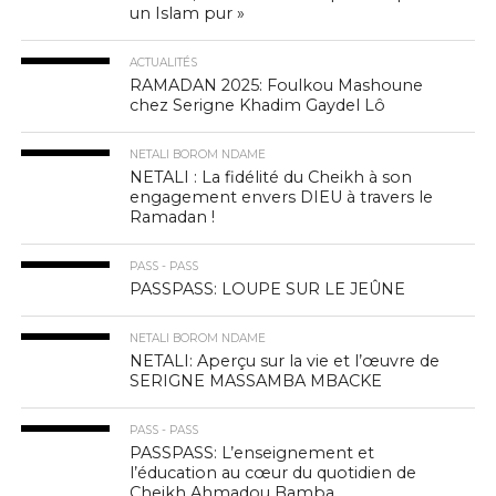
un Islam pur »
ACTUALITÉS
RAMADAN 2025: Foulkou Mashoune
chez Serigne Khadim Gaydel Lô
NETALI BOROM NDAME
NETALI : La fidélité du Cheikh à son
engagement envers DIEU à travers le
Ramadan !
PASS - PASS
PASSPASS: LOUPE SUR LE JEÛNE
NETALI BOROM NDAME
NETALI: Aperçu sur la vie et l’œuvre de
SERIGNE MASSAMBA MBACKE
PASS - PASS
PASSPASS: L’enseignement et
l’éducation au cœur du quotidien de
Cheikh Ahmadou Bamba