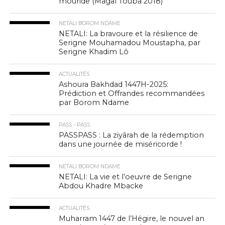
mouride (Magal Touba 2018)
NETALI BOROM NDAME
NETALI: La bravoure et la résilience de
Serigne Mouhamadou Moustapha, par
Serigne Khadim Lô
ACTUALITÉS
Ashoura Bakhdad 1447H-2025:
Prédiction et Offrandes recommandées
par Borom Ndame
PASS - PASS
PASSPASS : La ziyârah de la rédemption
dans une journée de miséricorde !
NETALI BOROM NDAME
NETALI: La vie et l’oeuvre de Serigne
Abdou Khadre Mbacke
ACTUALITÉS
Muharram 1447 de l’Hégire, le nouvel an