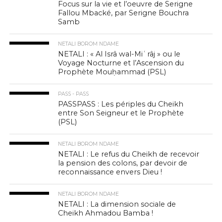
Focus sur la vie et l’oeuvre de Serigne
Fallou Mbacké, par Serigne Bouchra
Samb
NETALI BOROM NDAME
NETALI : « Al Isrâ wal-Miʿrâj » ou le
Voyage Nocturne et l’Ascension du
Prophète Mouḥammad (PSL)
PASS - PASS
PASSPASS : Les périples du Cheikh
entre Son Seigneur et le Prophète
(PSL)
NETALI BOROM NDAME
NETALI : Le refus du Cheikh de recevoir
la pension des colons, par devoir de
reconnaissance envers Dieu !
NETALI BOROM NDAME
NETALI : La dimension sociale de
Cheikh Ahmadou Bamba !