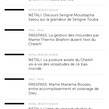
NETALI BOROM NDAME
NETALI: Discours Serigne Moustapha
Saliou sur la grandeur de Serigne Touba
PASS - PASS
PASSPASS: La gestion des mourides par
Mame Thierno Birahim durant l’exil du
Cheikh!
NETALI BOROM NDAME
NETALI: La posture avisée du Cheikh
vis-à-vis des vicissitudes de ce bas-
monde
PASS - PASS
PASSPASS: Mame Mariama Bousso,
entre accomplissement et voisinage de
Dieu
NETALI BOROM NDAME
NETALI: L’attitude imperturbable du