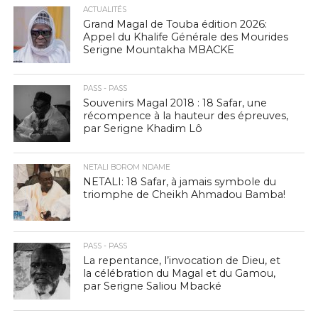
ACTUALITÉS
Grand Magal de Touba édition 2026:
Appel du Khalife Générale des Mourides
Serigne Mountakha MBACKE
PASS - PASS
Souvenirs Magal 2018 : 18 Safar, une
récompence à la hauteur des épreuves,
par Serigne Khadim Lô
NETALI BOROM NDAME
NETALI: 18 Safar, à jamais symbole du
triomphe de Cheikh Ahmadou Bamba!
PASS - PASS
La repentance, l’invocation de Dieu, et
la célébration du Magal et du Gamou,
par Serigne Saliou Mbacké