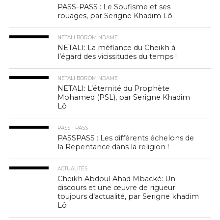
PASS-PASS : Le Soufisme et ses
rouages, par Serigne Khadim Lô
NETALI BOROM NDAME
NETALI: La méfiance du Cheikh à
l’égard des vicissitudes du temps !
NETALI BOROM NDAME
NETALI: L’éternité du Prophète
Mohamed (PSL), par Serigne Khadim
Lô
PASS - PASS
PASSPASS : Les différents échelons de
la Repentance dans la religion !
ACTUALITÉS
Cheikh Abdoul Ahad Mbacké: Un
discours et une œuvre de rigueur
toujours d’actualité, par Serigne khadim
Lô