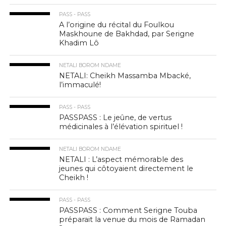
PASS - PASS
A l’origine du récital du Foulkou
Maskhoune de Bakhdad, par Serigne
Khadim Lô
NETALI BOROM NDAME
NETALI: Cheikh Massamba Mbacké,
l’immaculé!
PASS - PASS
PASSPASS : Le jeûne, de vertus
médicinales à l’élévation spirituel !
NETALI BOROM NDAME
NETALI : L’aspect mémorable des
jeunes qui côtoyaient directement le
Cheikh !
PASS - PASS
PASSPASS : Comment Serigne Touba
préparait la venue du mois de Ramadan