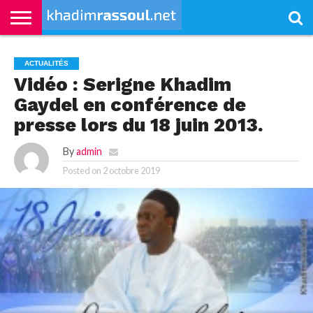
ACCUEIL
KHADIMRASSOUL
LE
ACTUALITÉS
CONTRIBUTIONS
PASS
NETALI
L’ISLAM
VIDÉOS
ACTUALITÉS
MOURIDISME
–
BOROM
PASS
NDAME
Vidéo : Serigne Khadim
Gaydel en conférence de
presse lors du 18 juin 2013.
By
admin
Posted on
2 octobre 2019