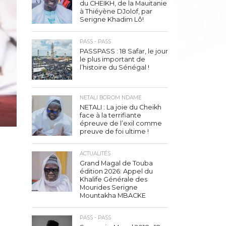
du CHEIKH, de la Mauitanie
à Thiéyène DJolof, par
Serigne Khadim Lô!
PASS - PASS
PASSPASS : 18 Safar, le jour
le plus important de
l’histoire du Sénégal !
NETALI BOROM NDAME
NETALI : La joie du Cheikh
face à la terrifiante
épreuve de l’exil comme
preuve de foi ultime !
ACTUALITÉS
Grand Magal de Touba
édition 2026: Appel du
Khalife Générale des
Mourides Serigne
Mountakha MBACKE
PASS - PASS