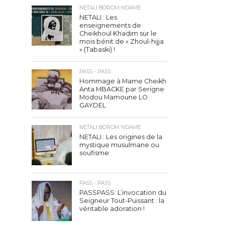
NETALI BOROM NDAME
NETALI : Les
enseignements de
Cheikhoul Khadim sur le
mois bénit de « Zhoul-hijja
» (Tabaski) !
PASS - PASS
Hommage à Mame Cheikh
Anta MBACKE par Serigne
Modou Mamoune LO
GAYDEL
NETALI BOROM NDAME
NETALI : Les origines de la
mystique musulmane ou
soufisme
PASS - PASS
PASSPASS: L’invocation du
Seigneur Tout-Puissant : la
véritable adoration !