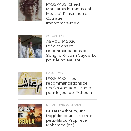
PASSPASS: Cheikh
Mouhamadou Moustapha
Mbacké, l’illustration du
Courage
Imcommesurable.
ACTUALITÉS
ASHOURA 2026 :
Prédictions et
recommandations de
Serigne Khadim Gaydel Lô
pour le nouvel an!
PASS - PASS
PASSPASS : Les
recommandations de
Cheikh Ahmadou Bamba
pour le jour de l’Ashoura !
NETALI BOROM NDAME
NETALI : Ashoura, une
tragédie pour Hussein le
petit-fils du Prophète
Mohamed (psl)