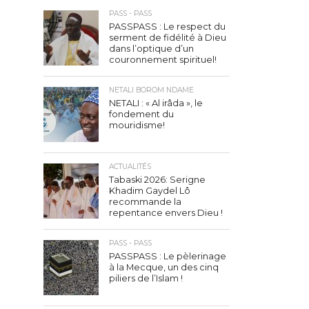
PASS - PASS
PASSPASS : Le respect du
serment de fidélité à Dieu
dans l’optique d’un
couronnement spirituel!
NETALI BOROM NDAME
NETALI : « Al irâda », le
fondement du
mouridisme!
ACTUALITÉS
Tabaski 2026: Serigne
Khadim Gaydel Lô
recommande la
repentance envers Dieu !
PASS - PASS
PASSPASS : Le pèlerinage
à la Mecque, un des cinq
piliers de l’Islam !