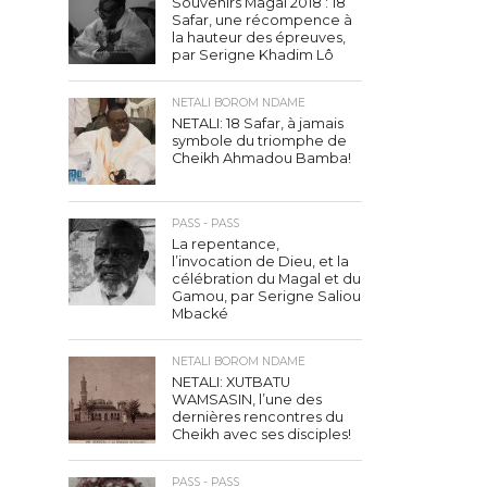
Souvenirs Magal 2018 : 18
Safar, une récompence à
la hauteur des épreuves,
par Serigne Khadim Lô
NETALI BOROM NDAME
NETALI: 18 Safar, à jamais
symbole du triomphe de
Cheikh Ahmadou Bamba!
PASS - PASS
La repentance,
l’invocation de Dieu, et la
célébration du Magal et du
Gamou, par Serigne Saliou
Mbacké
NETALI BOROM NDAME
NETALI: XUTBATU
WAMSASIN, l’une des
dernières rencontres du
Cheikh avec ses disciples!
PASS - PASS