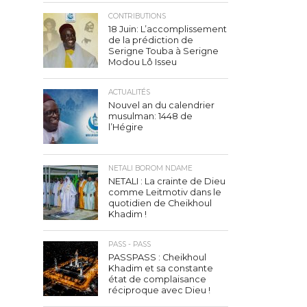
CONTRIBUTIONS
18 Juin: L’accomplissement
de la prédiction de
Serigne Touba à Serigne
Modou Lô Isseu
ACTUALITÉS
Nouvel an du calendrier
musulman: 1448 de
l’Hégire
NETALI BOROM NDAME
NETALI : La crainte de Dieu
comme Leitmotiv dans le
quotidien de Cheikhoul
Khadim !
PASS - PASS
PASSPASS : Cheikhoul
Khadim et sa constante
état de complaisance
réciproque avec Dieu !