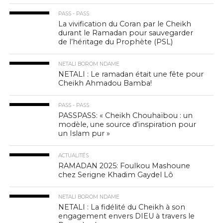
PASS - PASS
La vivification du Coran par le Cheikh
durant le Ramadan pour sauvegarder
de l’héritage du Prophète (PSL)
NETALI BOROM NDAME
NETALI : Le ramadan était une fête pour
Cheikh Ahmadou Bamba!
PASS - PASS
PASSPASS: « Cheikh Chouhaïbou : un
modèle, une source d’inspiration pour
un Islam pur »
ACTUALITÉS
RAMADAN 2025: Foulkou Mashoune
chez Serigne Khadim Gaydel Lô
NETALI BOROM NDAME
NETALI : La fidélité du Cheikh à son
engagement envers DIEU à travers le