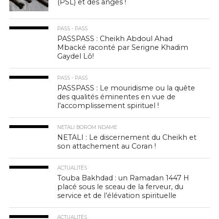
(PSL) et des anges !
PASS - PASS
PASSPASS : Cheikh Abdoul Ahad
Mbacké raconté par Serigne Khadim
Gaydel Lô!
PASS - PASS
PASSPASS : Le mouridisme ou la quête
des qualités éminentes en vue de
l’accomplissement spirituel !
NETALI BOROM NDAME
NETALI : Le discernement du Cheikh et
son attachement au Coran !
ACTUALITÉS
Touba Bakhdad : un Ramadan 1447 H
placé sous le sceau de la ferveur, du
service et de l’élévation spirituelle
ACTUALITÉS