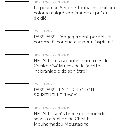
NETALI BOROM NDAME
La peur que Serigne Touba inspirait aux
colons malgré son état de captif et
d’exilé
PASS - PASS
PASSPASS: L’engagement perpétuel
comme fil conducteur pour l’aspirant!
NETALI BOROM NDAME
NETALI : Les capacités humaines du
Cheikh révélatrices de la facette
inébranlable de son être !
PASS - PASS
PASSPASS : LA PERFECTION
SPIRITUELLE (Ihsân)
NETALI BOROM NDAME
NETALI : La résilience des mourides
sous la direction de Cheikh
Mouhamadou Moustapha