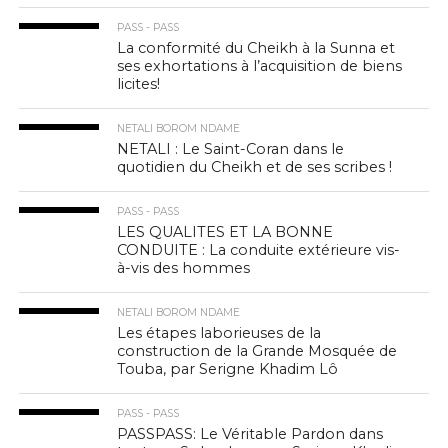
PASS - PASS
La conformité du Cheikh à la Sunna et
ses exhortations à l’acquisition de biens
licites!
NETALI BOROM NDAME
NETALI : Le Saint-Coran dans le
quotidien du Cheikh et de ses scribes !
PASS - PASS
LES QUALITES ET LA BONNE
CONDUITE : La conduite extérieure vis-
à-vis des hommes
NETALI BOROM NDAME
Les étapes laborieuses de la
construction de la Grande Mosquée de
Touba, par Serigne Khadim Lô
PASS - PASS
PASSPASS: Le Véritable Pardon dans