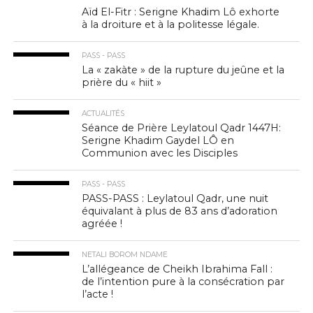
Aïd El-Fitr : Serigne Khadim Lô exhorte
à la droiture et à la politesse légale.
PASS - PASS
La « zakàte » de la rupture du jeûne et la
prière du « hiit »
ACTUALITÉS
Séance de Prière Leylatoul Qadr 1447H:
Serigne Khadim Gaydel LÔ en
Communion avec les Disciples
PASS - PASS
PASS-PASS : Leylatoul Qadr, une nuit
équivalant à plus de 83 ans d’adoration
agréée !
NETALI BOROM NDAME
L’allégeance de Cheikh Ibrahima Fall :
de l’intention pure à la consécration par
l’acte !