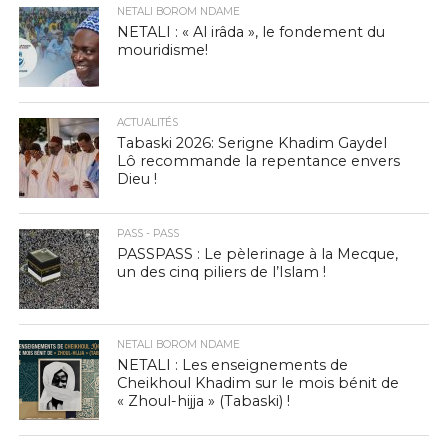
NETALI BOROM NDAME
NETALI : « Al irâda », le fondement du
mouridisme!
ACTUALITÉS
Tabaski 2026: Serigne Khadim Gaydel
Lô recommande la repentance envers
Dieu !
PASS - PASS
PASSPASS : Le pèlerinage à la Mecque,
un des cinq piliers de l’Islam !
NETALI BOROM NDAME
NETALI : Les enseignements de
Cheikhoul Khadim sur le mois bénit de
« Zhoul-hijja » (Tabaski) !