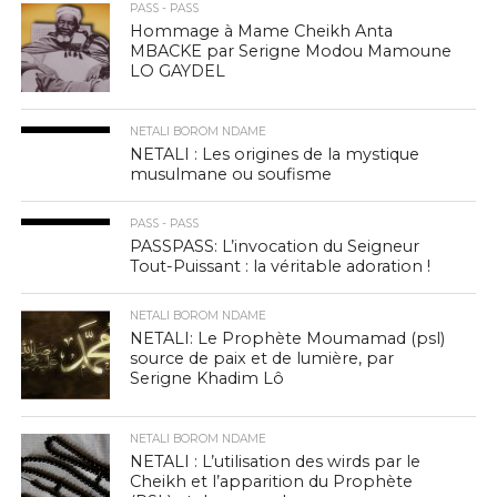
PASS - PASS
Hommage à Mame Cheikh Anta
MBACKE par Serigne Modou Mamoune
LO GAYDEL
NETALI BOROM NDAME
NETALI : Les origines de la mystique
musulmane ou soufisme
PASS - PASS
PASSPASS: L’invocation du Seigneur
Tout-Puissant : la véritable adoration !
NETALI BOROM NDAME
NETALI: Le Prophète Moumamad (psl)
source de paix et de lumière, par
Serigne Khadim Lô
NETALI BOROM NDAME
NETALI : L’utilisation des wirds par le
Cheikh et l’apparition du Prophète