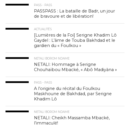
PASS - PASS
PASSPASS : La bataille de Badr, un jour
de bravoure et de libération!
ACTUALITÉS
[Lumières de la Foi] Serigne Khadim Lô
Gaydel : L’âme de Touba Bakhdad et le
gardien du « Foulkou »
NETALI BOROM NDAME
NETALI: Hommage à Serigne
Chouhaïbou Mbacké, « Abô Madiyàna »
PASS - PASS
A l’origine du récital du Foulkou
Maskhoune de Bakhdad, par Serigne
Khadim Lô
NETALI BOROM NDAME
NETALI: Cheikh Massamba Mbacké,
l’immaculé!