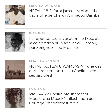
NETALI BOROM NDAME
NETALI: 18 Safar, à jamais symbole du
triomphe de Cheikh Ahmadou Bamba!
PASS - PASS
La repentance, l’invocation de Dieu, et
la célébration du Magal et du Gamou,
par Serigne Saliou Mbacké
NETALI BOROM NDAME
NETALI: XUTBATU WAMSASIN, l’une des
dernières rencontres du Cheikh avec
ses disciples!
PASS - PASS
PASSPASS: Cheikh Mouhamadou
Moustapha Mbacké, l’illustration du
Courage Imcommesurable.