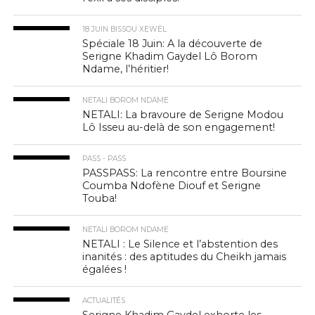
18 JUIN BISSOU XEWËL
Spéciale 18 Juin: A la découverte de
Serigne Khadim Gaydel Lô Borom
Ndame, l’héritier!
NETALI BOROM NDAME
NETALI: La bravoure de Serigne Modou
Lô Isseu au-delà de son engagement!
PASS - PASS
PASSPASS: La rencontre entre Boursine
Coumba Ndofène Diouf et Serigne
Touba!
NETALI BOROM NDAME
NETALI : Le Silence et l’abstention des
inanités : des aptitudes du Cheikh jamais
égalées !
ACTUALITÉS