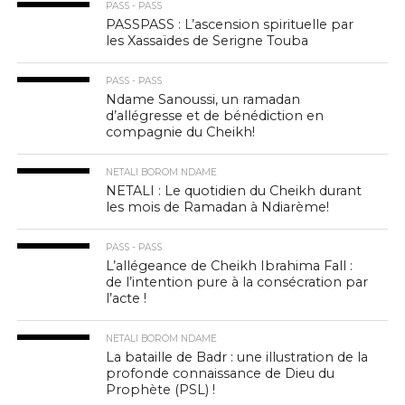
PASS - PASS
PASSPASS : L’ascension spirituelle par
les Xassaïdes de Serigne Touba
PASS - PASS
Ndame Sanoussi, un ramadan
d’allégresse et de bénédiction en
compagnie du Cheikh!
NETALI BOROM NDAME
NETALI : Le quotidien du Cheikh durant
les mois de Ramadan à Ndiarème!
PASS - PASS
L’allégeance de Cheikh Ibrahima Fall :
de l’intention pure à la consécration par
l’acte !
NETALI BOROM NDAME
La bataille de Badr : une illustration de la
profonde connaissance de Dieu du
Prophète (PSL) !