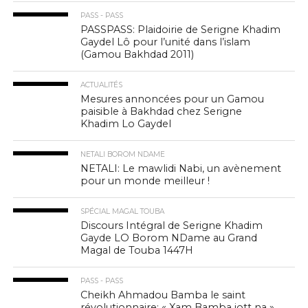
PASS - PASS
PASSPASS: Plaidoirie de Serigne Khadim
Gaydel Lô pour l’unité dans l’islam
(Gamou Bakhdad 2011)
ACTUALITÉS
Mesures annoncées pour un Gamou
paisible à Bakhdad chez Serigne
Khadim Lo Gaydel
NETALI BOROM NDAME
NETALI: Le mawlidi Nabi, un avènement
pour un monde meilleur !
SPÉCIAL MAGAL TOUBA
Discours Intégral de Serigne Khadim
Gayde LO Borom NDame au Grand
Magal de Touba 1447H
PASS - PASS
Cheikh Ahmadou Bamba le saint
révolutionnaire: « Xam Bamba jott na »,