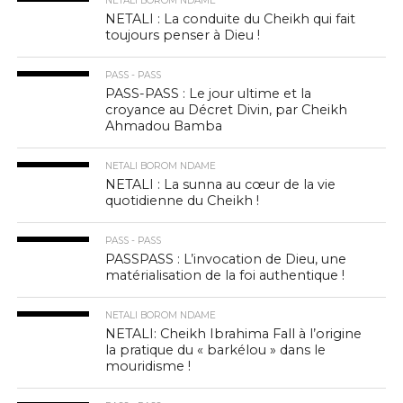
NETALI BOROM NDAME
NETALI : La conduite du Cheikh qui fait
toujours penser à Dieu !
PASS - PASS
PASS-PASS : Le jour ultime et la
croyance au Décret Divin, par Cheikh
Ahmadou Bamba
NETALI BOROM NDAME
NETALI : La sunna au cœur de la vie
quotidienne du Cheikh !
PASS - PASS
PASSPASS : L’invocation de Dieu, une
matérialisation de la foi authentique !
NETALI BOROM NDAME
NETALI: Cheikh Ibrahima Fall à l’origine
la pratique du « barkélou » dans le
mouridisme !