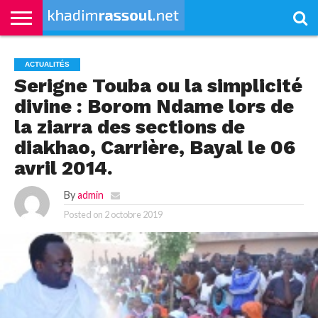
ACCUEIL
KHADIMRASSOUL
LE
ACTUALITÉS
CONTRIBUTIONS
PASS
NETALI
L’ISLAM
VIDÉOS
ACTUALITÉS
MOURIDISME
–
BOROM
PASS
NDAME
Serigne Touba ou la simplicité
divine : Borom Ndame lors de
la ziarra des sections de
diakhao, Carrière, Bayal le 06
avril 2014.
By
admin
Posted on
2 octobre 2019