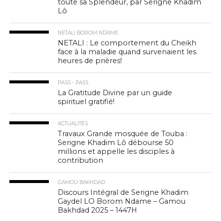
toute sa Splendeur, par Serigne Khadim
Lô
NETALI BOROM NDAME
NETALI : Le comportement du Cheikh
face à la maladie quand survenaient les
heures de prières!
PASS - PASS
La Gratitude Divine par un guide
spirituel gratifié!
ACTUALITÉS
Travaux Grande mosquée de Touba :
Serigne Khadim Lô débourse 50
millions et appelle les disciples à
contribution
GAMOU BAKHDAD
Discours Intégral de Serigne Khadim
Gaydel LO Borom Ndame – Gamou
Bakhdad 2025 – 1447H