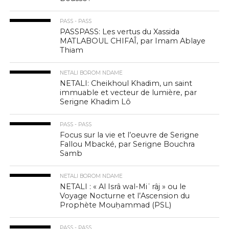
PASS - PASS
PASSPASS: Les vertus du Xassida
MATLABOUL CHIFAÎ, par Imam Ablaye
Thiam
NETALI BOROM NDAME
NETALI: Cheikhoul Khadim, un saint
immuable et vecteur de lumière, par
Serigne Khadim Lô
PASS - PASS
Focus sur la vie et l’oeuvre de Serigne
Fallou Mbacké, par Serigne Bouchra
Samb
NETALI BOROM NDAME
NETALI : « Al Isrâ wal-Miʿrâj » ou le
Voyage Nocturne et l’Ascension du
Prophète Mouḥammad (PSL)
PASS - PASS