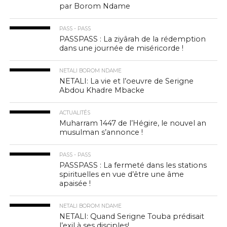
par Borom Ndame
PASS - PASS
PASSPASS : La ziyârah de la rédemption
dans une journée de miséricorde !
NETALI BOROM NDAME
NETALI: La vie et l’oeuvre de Serigne
Abdou Khadre Mbacke
ACTUALITÉS
Muharram 1447 de l’Hégire, le nouvel an
musulman s’annonce !
PASS - PASS
PASSPASS : La fermeté dans les stations
spirituelles en vue d’être une âme
apaisée !
NETALI BOROM NDAME
NETALI: Quand Serigne Touba prédisait
l’exil à ses disciples!