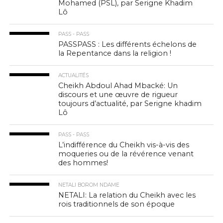
Mohamed (PSL), par Serigne Khadim
Lô
PASS - PASS
PASSPASS : Les différents échelons de
la Repentance dans la religion !
ACTUALITÉS
Cheikh Abdoul Ahad Mbacké: Un
discours et une œuvre de rigueur
toujours d’actualité, par Serigne khadim
Lô
PASS - PASS
L’indifférence du Cheikh vis-à-vis des
moqueries ou de la révérence venant
des hommes!
NETALI BOROM NDAME
NETALI: La relation du Cheikh avec les
rois traditionnels de son époque