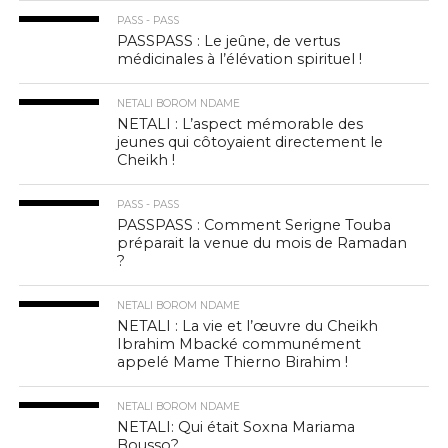
PASS - PASS
PASSPASS : Le jeûne, de vertus
médicinales à l’élévation spirituel !
NETALI BOROM NDAME
NETALI : L’aspect mémorable des
jeunes qui côtoyaient directement le
Cheikh !
PASS - PASS
PASSPASS : Comment Serigne Touba
préparait la venue du mois de Ramadan
?
NETALI BOROM NDAME
NETALI : La vie et l’œuvre du Cheikh
Ibrahim Mbacké communément
appelé Mame Thierno Birahim !
NETALI BOROM NDAME
NETALI: Qui était Soxna Mariama
Bousso?