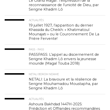
Le Grand Magal : l’expression de la
reconnaissance de l’unicité de Dieu, par
Serigne Khadim Lô
ACTUALITÉS
19 juillet 1927, l’apparition du dernier
Khassida du Cheikh: « Khatimatoul
Mounajati » ou le Couronnement De La
Prière Fervente!
PASS - PASS
PASSPASS: L’appel au discernement de
Serigne Khadim Lô envers la jeunesse
mouride (Magal Touba 2018)
NETALI BOROM NDAME
NETALI: La bravoure et la résilience de
Serigne Mouhamadou Moustapha, par
Serigne Khadim Lô
ACTUALITÉS
Ashoura Bakhdad 1447H-2025:
Prédiction et Offrandes recommandées