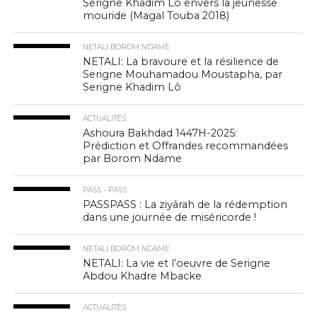
Serigne Khadim Lô envers la jeunesse
mouride (Magal Touba 2018)
NETALI BOROM NDAME
NETALI: La bravoure et la résilience de
Serigne Mouhamadou Moustapha, par
Serigne Khadim Lô
ACTUALITÉS
Ashoura Bakhdad 1447H-2025:
Prédiction et Offrandes recommandées
par Borom Ndame
PASS - PASS
PASSPASS : La ziyârah de la rédemption
dans une journée de miséricorde !
NETALI BOROM NDAME
NETALI: La vie et l’oeuvre de Serigne
Abdou Khadre Mbacke
ACTUALITÉS