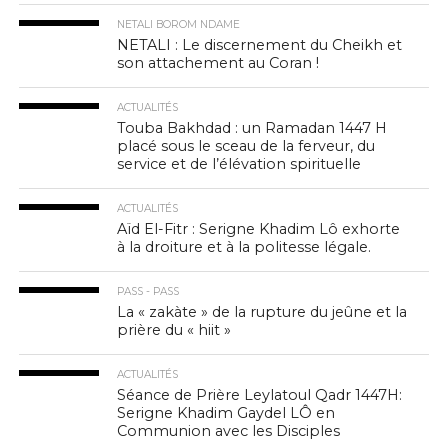
NETALI BOROM NDAME
NETALI : Le discernement du Cheikh et
son attachement au Coran !
ACTUALITÉS
Touba Bakhdad : un Ramadan 1447 H
placé sous le sceau de la ferveur, du
service et de l’élévation spirituelle
ACTUALITÉS
Aïd El-Fitr : Serigne Khadim Lô exhorte
à la droiture et à la politesse légale.
PASS - PASS
La « zakàte » de la rupture du jeûne et la
prière du « hiit »
ACTUALITÉS
Séance de Prière Leylatoul Qadr 1447H:
Serigne Khadim Gaydel LÔ en
Communion avec les Disciples