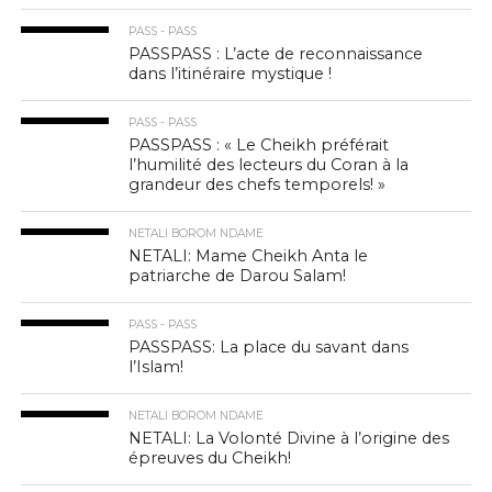
PASS - PASS
PASSPASS : L’acte de reconnaissance
dans l’itinéraire mystique !
PASS - PASS
PASSPASS : « Le Cheikh préférait
l’humilité des lecteurs du Coran à la
grandeur des chefs temporels! »
NETALI BOROM NDAME
NETALI: Mame Cheikh Anta le
patriarche de Darou Salam!
PASS - PASS
PASSPASS: La place du savant dans
l’Islam!
NETALI BOROM NDAME
NETALI: La Volonté Divine à l’origine des
épreuves du Cheikh!