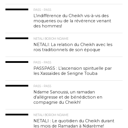
PASS - PASS
L’indifférence du Cheikh vis-à-vis des
moqueries ou de la révérence venant
des hommes!
NETALI BOROM NDAME
NETALI: La relation du Cheikh avec les
rois traditionnels de son époque
PASS - PASS
PASSPASS : L’ascension spirituelle par
les Xassaïdes de Serigne Touba
PASS - PASS
Ndame Sanoussi, un ramadan
d’allégresse et de bénédiction en
compagnie du Cheikh!
NETALI BOROM NDAME
NETALI : Le quotidien du Cheikh durant
les mois de Ramadan à Ndiarème!