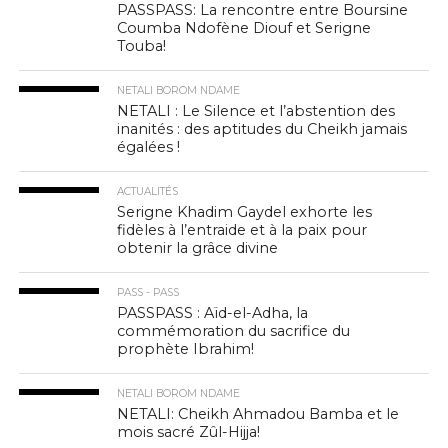
PASSPASS: La rencontre entre Boursine
Coumba Ndofène Diouf et Serigne
Touba!
NETALI BOROM NDAME
NETALI : Le Silence et l’abstention des
inanités : des aptitudes du Cheikh jamais
égalées !
ACTUALITÉS
Serigne Khadim Gaydel exhorte les
fidèles à l’entraide et à la paix pour
obtenir la grâce divine
PASS - PASS
PASSPASS : Aïd-el-Adha, la
commémoration du sacrifice du
prophète Ibrahim!
NETALI BOROM NDAME
NETALI: Cheikh Ahmadou Bamba et le
mois sacré Zûl-Hijja!