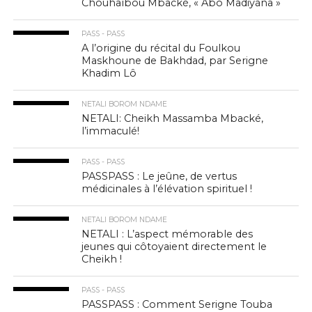
Chouhaïbou Mbacké, « Abô Madiyàna »
PASS - PASS
A l’origine du récital du Foulkou
Maskhoune de Bakhdad, par Serigne
Khadim Lô
NETALI BOROM NDAME
NETALI: Cheikh Massamba Mbacké,
l’immaculé!
PASS - PASS
PASSPASS : Le jeûne, de vertus
médicinales à l’élévation spirituel !
NETALI BOROM NDAME
NETALI : L’aspect mémorable des
jeunes qui côtoyaient directement le
Cheikh !
PASS - PASS
PASSPASS : Comment Serigne Touba