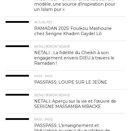
modèle, une source d’inspiration pour
un Islam pur »
ACTUALITÉS
RAMADAN 2025: Foulkou Mashoune
chez Serigne Khadim Gaydel Lô
NETALI BOROM NDAME
NETALI : La fidélité du Cheikh à son
engagement envers DIEU à travers le
Ramadan !
PASS - PASS
PASSPASS: LOUPE SUR LE JEÛNE
NETALI BOROM NDAME
NETALI: Aperçu sur la vie et l’œuvre de
SERIGNE MASSAMBA MBACKE
PASS - PASS
PASSPASS: L’enseignement et
l’éducation au cœur du quotidien de