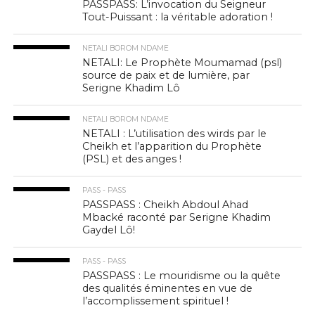
PASSPASS: L’invocation du Seigneur
Tout-Puissant : la véritable adoration !
NETALI BOROM NDAME
NETALI: Le Prophète Moumamad (psl)
source de paix et de lumière, par
Serigne Khadim Lô
NETALI BOROM NDAME
NETALI : L’utilisation des wirds par le
Cheikh et l’apparition du Prophète
(PSL) et des anges !
PASS - PASS
PASSPASS : Cheikh Abdoul Ahad
Mbacké raconté par Serigne Khadim
Gaydel Lô!
PASS - PASS
PASSPASS : Le mouridisme ou la quête
des qualités éminentes en vue de
l’accomplissement spirituel !