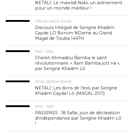
NETALI: Le mawlidi Nabi, un avènement
pour un monde meilleur !
SPÉCIAL MAGAL TOUBA
Discours Intégral de Serigne Khadim
Gayde LO Borom NDame au Grand
Magal de Touba 1447H
PASS - PASS
Cheikh Ahmadou Bamba le saint
révolutionnaire: « Xam Bamba jott na »,
par Serigne Khadim Lô
NETALI BOROM NDAME
NETALI: Les dons de l’exil, par Serigne
Khadim Gaydel Lô (MAGAL 2011)
PASS - PASS
PASSPASS : 18 Safar, jour de déclaration
d’indépendance par Serigne Khadim Lô
!