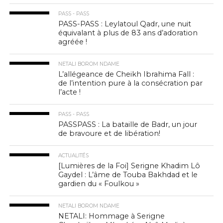
PASS - PASS
PASS-PASS : Leylatoul Qadr, une nuit
équivalant à plus de 83 ans d’adoration
agréée !
NETALI BOROM NDAME
L’allégeance de Cheikh Ibrahima Fall :
de l’intention pure à la consécration par
l’acte !
PASS - PASS
PASSPASS : La bataille de Badr, un jour
de bravoure et de libération!
ACTUALITÉS
[Lumières de la Foi] Serigne Khadim Lô
Gaydel : L’âme de Touba Bakhdad et le
gardien du « Foulkou »
NETALI BOROM NDAME
NETALI: Hommage à Serigne