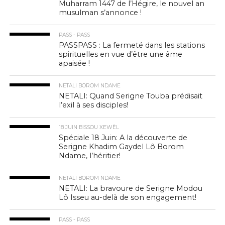
Muharram 1447 de l’Hégire, le nouvel an
musulman s’annonce !
PASS - PASS
PASSPASS : La fermeté dans les stations
spirituelles en vue d’être une âme
apaisée !
NETALI BOROM NDAME
NETALI: Quand Serigne Touba prédisait
l’exil à ses disciples!
18 JUIN BISSOU XEWËL
Spéciale 18 Juin: A la découverte de
Serigne Khadim Gaydel Lô Borom
Ndame, l’héritier!
NETALI BOROM NDAME
NETALI: La bravoure de Serigne Modou
Lô Isseu au-delà de son engagement!
PASS - PASS