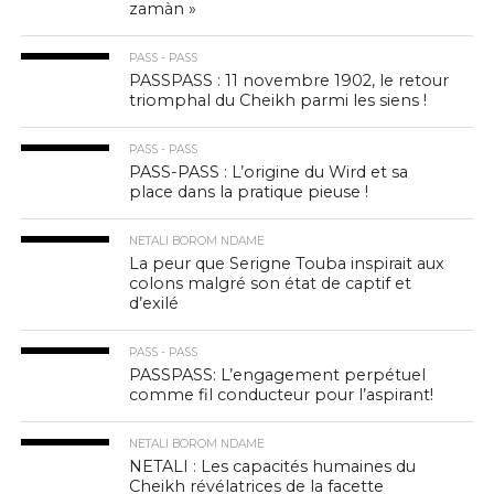
zamàn »
PASS - PASS
PASSPASS : 11 novembre 1902, le retour
triomphal du Cheikh parmi les siens !
PASS - PASS
PASS-PASS : L’origine du Wird et sa
place dans la pratique pieuse !
NETALI BOROM NDAME
La peur que Serigne Touba inspirait aux
colons malgré son état de captif et
d’exilé
PASS - PASS
PASSPASS: L’engagement perpétuel
comme fil conducteur pour l’aspirant!
NETALI BOROM NDAME
NETALI : Les capacités humaines du
Cheikh révélatrices de la facette