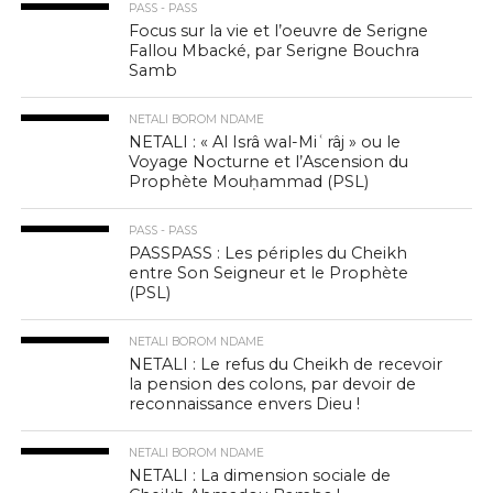
PASS - PASS
Focus sur la vie et l’oeuvre de Serigne
Fallou Mbacké, par Serigne Bouchra
Samb
NETALI BOROM NDAME
NETALI : « Al Isrâ wal-Miʿrâj » ou le
Voyage Nocturne et l’Ascension du
Prophète Mouḥammad (PSL)
PASS - PASS
PASSPASS : Les périples du Cheikh
entre Son Seigneur et le Prophète
(PSL)
NETALI BOROM NDAME
NETALI : Le refus du Cheikh de recevoir
la pension des colons, par devoir de
reconnaissance envers Dieu !
NETALI BOROM NDAME
NETALI : La dimension sociale de