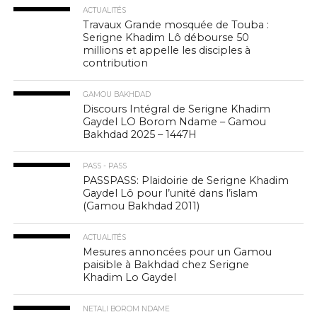
ACTUALITÉS
Travaux Grande mosquée de Touba :
Serigne Khadim Lô débourse 50
millions et appelle les disciples à
contribution
GAMOU BAKHDAD
Discours Intégral de Serigne Khadim
Gaydel LO Borom Ndame – Gamou
Bakhdad 2025 – 1447H
PASS - PASS
PASSPASS: Plaidoirie de Serigne Khadim
Gaydel Lô pour l’unité dans l’islam
(Gamou Bakhdad 2011)
ACTUALITÉS
Mesures annoncées pour un Gamou
paisible à Bakhdad chez Serigne
Khadim Lo Gaydel
NETALI BOROM NDAME