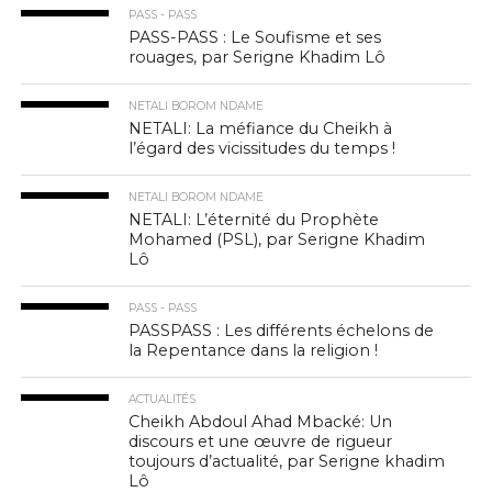
PASS - PASS
PASS-PASS : Le Soufisme et ses
rouages, par Serigne Khadim Lô
NETALI BOROM NDAME
NETALI: La méfiance du Cheikh à
l’égard des vicissitudes du temps !
NETALI BOROM NDAME
NETALI: L’éternité du Prophète
Mohamed (PSL), par Serigne Khadim
Lô
PASS - PASS
PASSPASS : Les différents échelons de
la Repentance dans la religion !
ACTUALITÉS
Cheikh Abdoul Ahad Mbacké: Un
discours et une œuvre de rigueur
toujours d’actualité, par Serigne khadim
Lô