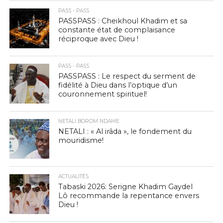
PASS - PASS
PASSPASS : Cheikhoul Khadim et sa
constante état de complaisance
réciproque avec Dieu !
PASS - PASS
PASSPASS : Le respect du serment de
fidélité à Dieu dans l’optique d’un
couronnement spirituel!
NETALI BOROM NDAME
NETALI : « Al irâda », le fondement du
mouridisme!
ACTUALITÉS
Tabaski 2026: Serigne Khadim Gaydel
Lô recommande la repentance envers
Dieu !