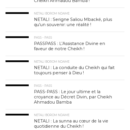
Cheikh Ahmadou Bamba !
NETALI BOROM NDAME
NETALI : Serigne Saliou Mbacké, plus
qu’un souvenir: une réalité !
PASS - PASS
PASSPASS : L’Assistance Divine en
faveur de notre Cheikh !
NETALI BOROM NDAME
NETALI : La conduite du Cheikh qui fait
toujours penser à Dieu !
PASS - PASS
PASS-PASS : Le jour ultime et la
croyance au Décret Divin, par Cheikh
Ahmadou Bamba
NETALI BOROM NDAME
NETALI : La sunna au cœur de la vie
quotidienne du Cheikh !