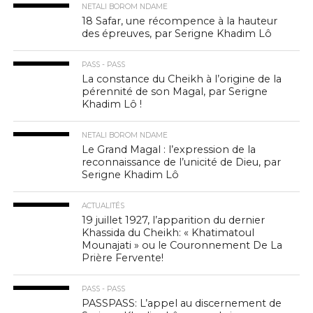
NETALI BOROM NDAME
18 Safar, une récompence à la hauteur
des épreuves, par Serigne Khadim Lô
PASS - PASS
La constance du Cheikh à l’origine de la
pérennité de son Magal, par Serigne
Khadim Lô !
NETALI BOROM NDAME
Le Grand Magal : l’expression de la
reconnaissance de l’unicité de Dieu, par
Serigne Khadim Lô
ACTUALITÉS
19 juillet 1927, l’apparition du dernier
Khassida du Cheikh: « Khatimatoul
Mounajati » ou le Couronnement De La
Prière Fervente!
PASS - PASS
PASSPASS: L’appel au discernement de