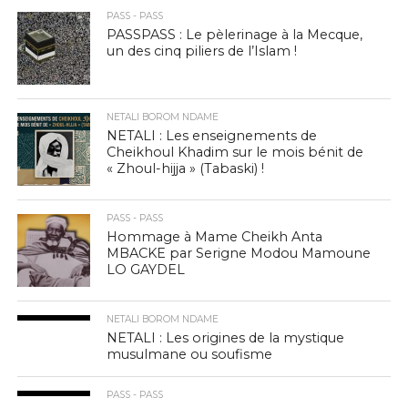
PASS - PASS
PASSPASS : Le pèlerinage à la Mecque,
un des cinq piliers de l’Islam !
NETALI BOROM NDAME
NETALI : Les enseignements de
Cheikhoul Khadim sur le mois bénit de
« Zhoul-hijja » (Tabaski) !
PASS - PASS
Hommage à Mame Cheikh Anta
MBACKE par Serigne Modou Mamoune
LO GAYDEL
NETALI BOROM NDAME
NETALI : Les origines de la mystique
musulmane ou soufisme
PASS - PASS