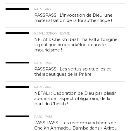
PASS - PASS
PASSPASS : L’invocation de Dieu, une
matérialisation de la foi authentique !
NETALI BOROM NDAME
NETALI: Cheikh Ibrahima Fall à l’origine
la pratique du « barkélou » dans le
mouridisme !
PASS - PASS
PASSPASS : Les vertus spirituelles et
thérapeutiques de la Prière
PASS - PASS
NETALI : L’adoration de Dieu par plaisir
au-delà de l’aspect obligatoire, de la
part du Cheikh !
PASS - PASS
PASS-PASS : Les recommandations de
Cheikh Ahmadou Bamba dans « Axirou