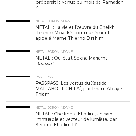
préparait la venue du mois de Ramadan
?
NETALI BOROM NDAME
NETALI : La vie et l’œuvre du Cheikh
Ibrahim Mbacké communément
appelé Mame Thierno Birahim !
NETALI BOROM NDAME
NETALI: Qui était Soxna Mariama
Bousso?
PASS - PASS
PASSPASS: Les vertus du Xassida
MATLABOUL CHIFAÎ, par Imam Ablaye
Thiam
NETALI BOROM NDAME
NETALI: Cheikhoul Khadim, un saint
immuable et vecteur de lumière, par
Serigne Khadim Lô