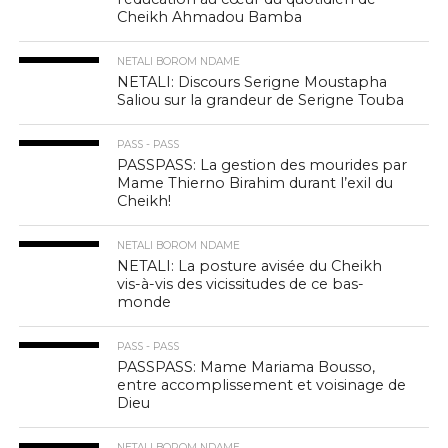
Cheikh Ahmadou Bamba
NETALI BOROM NDAME
NETALI: Discours Serigne Moustapha
Saliou sur la grandeur de Serigne Touba
PASS - PASS
PASSPASS: La gestion des mourides par
Mame Thierno Birahim durant l’exil du
Cheikh!
NETALI BOROM NDAME
NETALI: La posture avisée du Cheikh
vis-à-vis des vicissitudes de ce bas-
monde
PASS - PASS
PASSPASS: Mame Mariama Bousso,
entre accomplissement et voisinage de
Dieu
NETALI BOROM NDAME