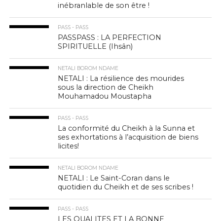
inébranlable de son être !
PASS - PASS
PASSPASS : LA PERFECTION
SPIRITUELLE (Ihsân)
NETALI BOROM NDAME
NETALI : La résilience des mourides
sous la direction de Cheikh
Mouhamadou Moustapha
PASS - PASS
La conformité du Cheikh à la Sunna et
ses exhortations à l’acquisition de biens
licites!
NETALI BOROM NDAME
NETALI : Le Saint-Coran dans le
quotidien du Cheikh et de ses scribes !
PASS - PASS
LES QUALITES ET LA BONNE