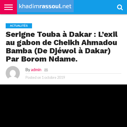
ACCUEIL
KHADIMRASSOUL
LE
ACTUALITÉS
CONTRIBUTIONS
PASS
NETALI
L’ISLAM
VIDÉOS
ACTUALITÉS
MOURIDISME
–
BOROM
PASS
NDAME
Serigne Touba à Dakar : L’exil
au gabon de Cheikh Ahmadou
Bamba (De Djéwol à Dakar)
Par Borom Ndame.
By
admin
Posted on
1 octobre 2019