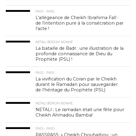
PASS - PASS
L’allégeance de Cheikh Ibrahima Fall :
de l’intention pure à la consécration par
l’acte !
NETALI BOROM NDAME
La bataille de Badr : une illustration de la
profonde connaissance de Dieu du
Prophète (PSL) !
PASS - PASS
La vivification du Coran par le Cheikh
durant le Ramadan pour sauvegarder
de l’héritage du Prophète (PSL)
NETALI BOROM NDAME
NETALI : Le ramadan était une fête pour
Cheikh Ahmadou Bamba!
PASS - PASS
PASSPASS: « Cheikh Chouhaïbou : un